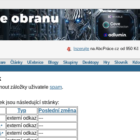
Inzerujte
na AbcPráce.cz od 950 Kč
are
Články
Učebnice
Blogy
Skupiny
Desktopy
Hry
Slovník
Kdo
k
nout záložky uživatele
spam
.
ek jsou následující stránky:
Typ
Poslední změna
externí odkaz
---
e
externí odkaz
---
s
externí odkaz
---