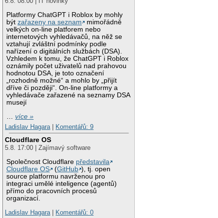
6.8. 08:00 | IT novinky
Platformy ChatGPT i Roblox by mohly
být
zařazeny na seznam
mimořádně
velkých on-line platforem nebo
internetových vyhledávačů, na něž se
vztahují zvláštní podmínky podle
nařízení o digitálních službách (DSA).
Vzhledem k tomu, že ChatGPT i Roblox
oznámily počet uživatelů nad prahovou
hodnotou DSA, je toto označení
„rozhodně možné“ a mohlo by „přijít
dříve či později“. On-line platformy a
vyhledávače zařazené na seznamy DSA
musejí
…
více »
Ladislav Hagara
|
Komentářů: 9
Cloudflare OS
5.8. 17:00 | Zajímavý software
Společnost Cloudflare
představila
Cloudflare OS
(
GitHub
), tj. open
source platformu navrženou pro
integraci umělé inteligence (agentů)
přímo do pracovních procesů
organizací.
Ladislav Hagara
|
Komentářů: 0