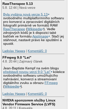
RawTherapee 5.13
5.8. 12:44 | Nová verze
Byla vydána nová verze 5.13
svobodného multiplatformního softwaru
pro konverzi a zpracování digitálních
fotografií primárně ve formátů RAW
RawTherapee
(
Wikipedie
). Vedle
zdrojových kódů je k dispozici také
balíček ve formátu
AppImage
. Stačí jej
stáhnout, nastavit právo ke spuštění a
spustit.
Ladislav Hagara
|
Komentářů: 0
FFmpeg 9.0 "Lei"
4.8. 20:44 | Zajímavý článek
Jean-Baptiste Kempf na svém blogu
představil novou verzi 9.0 "Lei"
kolekce
svobodného softwaru umožňujícího
nahrávání, konverzi a streamovaní
digitálního zvuku a obrazu
FFmpeg
(
Wikipedie
).
Ladislav Hagara
|
Komentářů: 0
NVIDIA sponzorem služby Linux
Vendor Firmware Service (LVFS)
4.8. 20:11 | Komunita