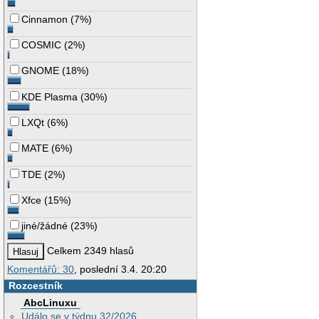
Cinnamon
(
7%
)
COSMIC
(
2%
)
GNOME
(
18%
)
KDE Plasma
(
30%
)
LXQt
(
6%
)
MATE
(
6%
)
TDE
(
2%
)
Xfce
(
15%
)
jiné/žádné
(
23%
)
Celkem 2349 hlasů
Komentářů: 30
, poslední 3.4. 20:20
Rozcestník
AbcLinuxu
Událo se v týdnu 32/2026