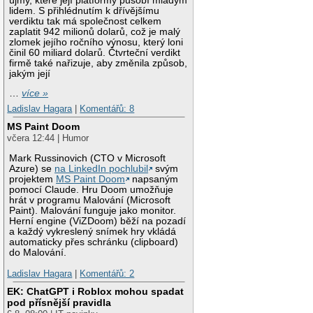
újmy, které její platformy působí mladým
lidem. S přihlédnutím k dřívějšímu
verdiktu tak má společnost celkem
zaplatit 942 milionů dolarů, což je malý
zlomek jejího ročního výnosu, který loni
činil 60 miliard dolarů. Čtvrteční verdikt
firmě také nařizuje, aby změnila způsob,
jakým její
…
více »
Ladislav Hagara
|
Komentářů: 8
MS Paint Doom
včera 12:44 | Humor
Mark Russinovich (CTO v Microsoft
Azure) se
na LinkedIn pochlubil
svým
projektem
MS Paint Doom
napsaným
pomocí Claude. Hru Doom umožňuje
hrát v programu Malování (Microsoft
Paint). Malování funguje jako monitor.
Herní engine (ViZDoom) běží na pozadí
a každý vykreslený snímek hry vkládá
automaticky přes schránku (clipboard)
do Malování.
Ladislav Hagara
|
Komentářů: 2
EK: ChatGPT i Roblox mohou spadat
pod přísnější pravidla