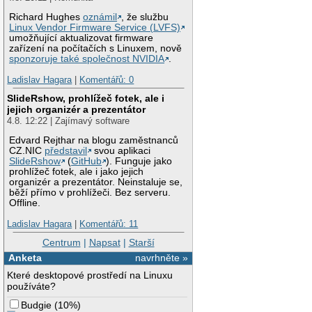
Richard Hughes
oznámil
, že službu
Linux Vendor Firmware Service (LVFS)
umožňující aktualizovat firmware
zařízení na počítačích s Linuxem, nově
sponzoruje také společnost NVIDIA
.
Ladislav Hagara
|
Komentářů: 0
SlideRshow, prohlížeč fotek, ale i
jejich organizér a prezentátor
4.8. 12:22 | Zajímavý software
Edvard Rejthar na blogu zaměstnanců
CZ.NIC
představil
svou aplikaci
SlideRshow
(
GitHub
). Funguje jako
prohlížeč fotek, ale i jako jejich
organizér a prezentátor. Neinstaluje se,
běží přímo v prohlížeči. Bez serveru.
Offline.
Ladislav Hagara
|
Komentářů: 11
Centrum
|
Napsat
|
Starší
Anketa
navrhněte »
Které desktopové prostředí na Linuxu
používáte?
Budgie
(
10%
)