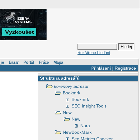
Rozšířené hledání
 je
Bazar
Portál
Práce
Mapa
Přihlášení
|
Registrace
Struktura adresářů
kořenový adresář
Bookmrk
Bookmrk
SEO Insight Tools
New
New
Nora
NewBookMark
Seo Metrics Checker