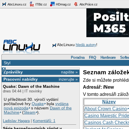
AbcLinuxu.cz
ITBiz.cz
HDmag.cz
AbcPráce.cz
AbcLinuxu
hledá autory
!
Poradna
FAQ
Hardware
Softw
Styl
×
Seznam zálože
Zprávičky
napište »
Pracovní nabídky
inzerujte »
Zde si můžete prohléd
Quake: Dawn of the Machine
Adresář: /New
dnes 04:44 | IT novinky
V tomto adresáři zálož
U příležitosti 30. výročí vydání
Název
počítačové hry
Quake
byla
vydána
nová epizoda
s názvem
Dawn of the
About Crown Casino
Machine
(
Steam
).
Casino Majestic Prid
Ladislav Hagara
|
Komentářů: 1
Casinos Cash Check
Série bezpečnostních záplat v