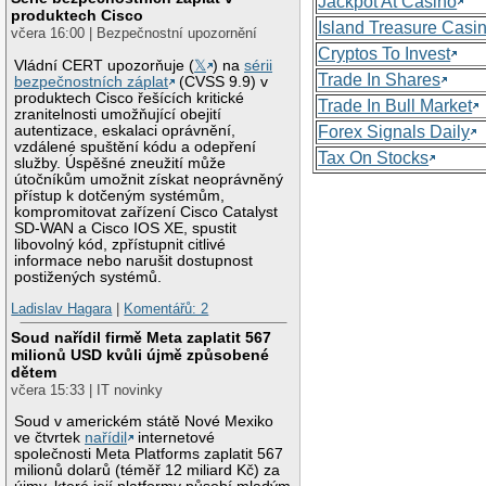
Jackpot At Casino
produktech Cisco
Island Treasure Casi
včera 16:00 | Bezpečnostní upozornění
Cryptos To Invest
Vládní CERT upozorňuje (
𝕏
) na
sérii
Trade In Shares
bezpečnostních záplat
(CVSS 9.9) v
produktech Cisco řešících kritické
Trade In Bull Market
zranitelnosti umožňující obejití
autentizace, eskalaci oprávnění,
Forex Signals Daily
vzdálené spuštění kódu a odepření
Tax On Stocks
služby. Úspěšné zneužití může
útočníkům umožnit získat neoprávněný
přístup k dotčeným systémům,
kompromitovat zařízení Cisco Catalyst
SD-WAN a Cisco IOS XE, spustit
libovolný kód, zpřístupnit citlivé
informace nebo narušit dostupnost
postižených systémů.
Ladislav Hagara
|
Komentářů: 2
Soud nařídil firmě Meta zaplatit 567
milionů USD kvůli újmě způsobené
dětem
včera 15:33 | IT novinky
Soud v americkém státě Nové Mexiko
ve čtvrtek
nařídil
internetové
společnosti Meta Platforms zaplatit 567
milionů dolarů (téměř 12 miliard Kč) za