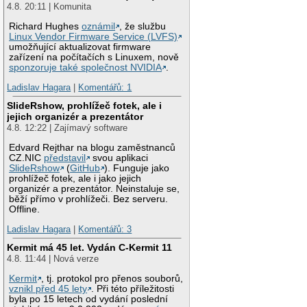
4.8. 20:11 | Komunita
Richard Hughes
oznámil
, že službu
Linux Vendor Firmware Service (LVFS)
umožňující aktualizovat firmware
zařízení na počítačích s Linuxem, nově
sponzoruje také společnost NVIDIA
.
Ladislav Hagara
|
Komentářů: 1
SlideRshow, prohlížeč fotek, ale i
jejich organizér a prezentátor
4.8. 12:22 | Zajímavý software
Edvard Rejthar na blogu zaměstnanců
CZ.NIC
představil
svou aplikaci
SlideRshow
(
GitHub
). Funguje jako
prohlížeč fotek, ale i jako jejich
organizér a prezentátor. Neinstaluje se,
běží přímo v prohlížeči. Bez serveru.
Offline.
Ladislav Hagara
|
Komentářů: 3
Kermit má 45 let. Vydán C-Kermit 11
4.8. 11:44 | Nová verze
Kermit
, tj. protokol pro přenos souborů,
vznikl před 45 lety
. Při této příležitosti
byla po 15 letech od vydání poslední