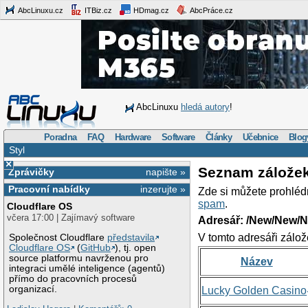
AbcLinuxu.cz
ITBiz.cz
HDmag.cz
AbcPráce.cz
AbcLinuxu
hledá autory
!
Poradna
FAQ
Hardware
Software
Články
Učebnice
Blog
Styl
×
Seznam zálože
Zprávičky
napište »
Pracovní nabídky
inzerujte »
Zde si můžete prohléd
spam
.
Cloudflare OS
včera 17:00 | Zajímavý software
Adresář: /New/New/N
V tomto adresáři zálož
Společnost Cloudflare
představila
Cloudflare OS
(
GitHub
), tj. open
source platformu navrženou pro
Název
integraci umělé inteligence (agentů)
přímo do pracovních procesů
organizací.
Lucky Golden Casino