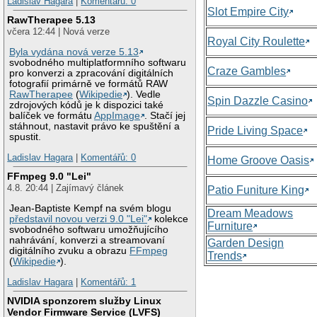
Ladislav Hagara
|
Komentářů: 0
Slot Empire City
RawTherapee 5.13
včera 12:44 | Nová verze
Royal City Roulette
Byla vydána nová verze 5.13
svobodného multiplatformního softwaru
Craze Gambles
pro konverzi a zpracování digitálních
fotografií primárně ve formátů RAW
RawTherapee
(
Wikipedie
). Vedle
Spin Dazzle Casino
zdrojových kódů je k dispozici také
balíček ve formátu
AppImage
. Stačí jej
stáhnout, nastavit právo ke spuštění a
Pride Living Space
spustit.
Ladislav Hagara
|
Komentářů: 0
Home Groove Oasis
FFmpeg 9.0 "Lei"
4.8. 20:44 | Zajímavý článek
Patio Funiture King
Jean-Baptiste Kempf na svém blogu
Dream Meadows
představil novou verzi 9.0 "Lei"
kolekce
Furniture
svobodného softwaru umožňujícího
nahrávání, konverzi a streamovaní
Garden Design
digitálního zvuku a obrazu
FFmpeg
Trends
(
Wikipedie
).
Ladislav Hagara
|
Komentářů: 1
NVIDIA sponzorem služby Linux
Vendor Firmware Service (LVFS)