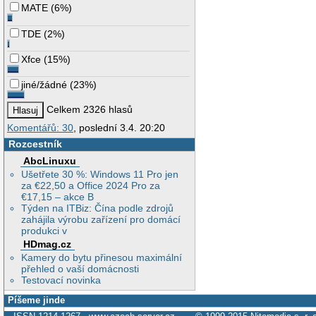
MATE
(
6%
)
TDE
(
2%
)
Xfce
(
15%
)
jiné/žádné
(
23%
)
Celkem 2326 hlasů
Komentářů: 30
, poslední 3.4. 20:20
Rozcestník
AbcLinuxu
Ušetřete 30 %: Windows 11 Pro jen
za €22,50 a Office 2024 Pro za
€17,15 – akce B
Týden na ITBiz: Čína podle zdrojů
zahájila výrobu zařízení pro domácí
produkci v
HDmag.cz
Kamery do bytu přinesou maximální
přehled o vaší domácnosti
Testovací novinka
Píšeme jinde