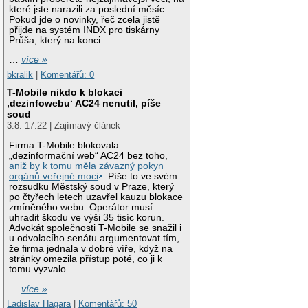
které jste narazili za poslední měsíc.
Pokud jde o novinky, řeč zcela jistě
přijde na systém INDX pro tiskárny
Průša, který na konci
…
více »
bkralik
|
Komentářů: 0
T-Mobile nikdo k blokaci
‚dezinfowebu‘ AC24 nenutil, píše
soud
3.8. 17:22 | Zajímavý článek
Firma T-Mobile blokovala
„dezinformační web“ AC24 bez toho,
aniž by k tomu měla závazný pokyn
orgánů veřejné moci
. Píše to ve svém
rozsudku Městský soud v Praze, který
po čtyřech letech uzavřel kauzu blokace
zmíněného webu. Operátor musí
uhradit škodu ve výši 35 tisíc korun.
Advokát společnosti T-Mobile se snažil i
u odvolacího senátu argumentovat tím,
že firma jednala v dobré víře, když na
stránky omezila přístup poté, co ji k
tomu vyzvalo
…
více »
Ladislav Hagara
|
Komentářů: 50