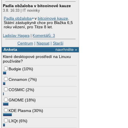
Padla obžaloba v bitcoinové kauze
3.8. 16:33 | IT novinky
Padla obžaloba
v
bitcoinové kauze
.
Státní zástupkyně chce pro Blažka 6,5
roku vězení, pro Titze 8 let.
Ladislav Hagara
|
Komentářů: 3
Centrum
|
Napsat
|
Starší
Anketa
navrhněte »
Které desktopové prostředí na Linuxu
používáte?
Budgie
(
10%
)
Cinnamon
(
7%
)
COSMIC
(
2%
)
GNOME
(
18%
)
KDE Plasma
(
30%
)
LXQt
(
6%
)