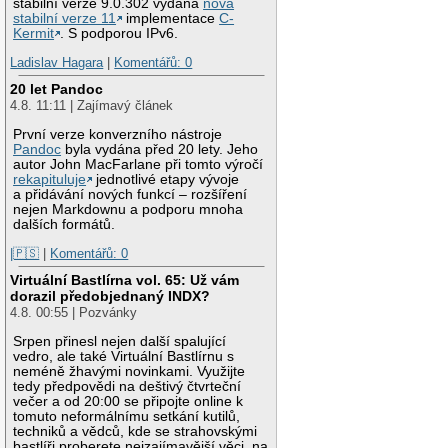
stabilní verze 9.0.302 vydána
nová
stabilní verze 11
implementace
C-
Kermit
. S podporou IPv6.
Ladislav Hagara
|
Komentářů: 0
20 let Pandoc
4.8. 11:11 | Zajímavý článek
První verze konverzního nástroje
Pandoc
byla vydána před 20 lety. Jeho
autor John MacFarlane při tomto výročí
rekapituluje
jednotlivé etapy vývoje
a přidávání nových funkcí – rozšíření
nejen Markdownu a podporu mnoha
dalších formátů.
|🇵🇸
|
Komentářů: 0
Virtuální Bastlírna vol. 65: Už vám
dorazil předobjednaný INDX?
4.8. 00:55 | Pozvánky
Srpen přinesl nejen další spalující
vedro, ale také Virtuální Bastlírnu s
neméně žhavými novinkami. Využijte
tedy předpovědi na deštivý čtvrteční
večer a od 20:00 se připojte online k
tomuto neformálnímu setkání kutilů,
techniků a vědců, kde se strahovskými
bastlíři proberete nejzajímavější věci, na