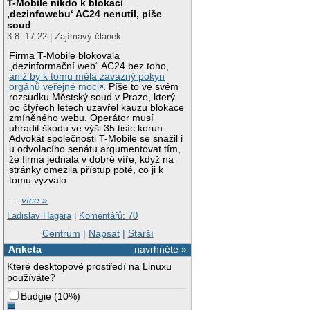
T-Mobile nikdo k blokaci
‚dezinfowebu‘ AC24 nenutil, píše
soud
3.8. 17:22 | Zajímavý článek
Firma T-Mobile blokovala
„dezinformační web“ AC24 bez toho,
aniž by k tomu měla závazný pokyn
orgánů veřejné moci
. Píše to ve svém
rozsudku Městský soud v Praze, který
po čtyřech letech uzavřel kauzu blokace
zmíněného webu. Operátor musí
uhradit škodu ve výši 35 tisíc korun.
Advokát společnosti T-Mobile se snažil i
u odvolacího senátu argumentovat tím,
že firma jednala v dobré víře, když na
stránky omezila přístup poté, co ji k
tomu vyzvalo
…
více »
Ladislav Hagara
|
Komentářů: 70
Centrum
|
Napsat
|
Starší
Anketa
navrhněte »
Které desktopové prostředí na Linuxu
používáte?
Budgie
(
10%
)