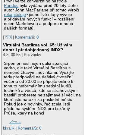
První verze konverzního nástroje
Pandoc
byla vydána před 20 lety. Jeho
autor John MacFarlane při tomto výročí
rekapituluje
jednotlivé etapy vývoje
a přidávání nových funkcí – rozšíření
nejen Markdownu a podporu mnoha
dalších formátů.
|🇵🇸
|
Komentářů: 0
Virtuální Bastlírna vol. 65: Už vám
dorazil předobjednaný INDX?
4.8. 00:55 | Pozvánky
Srpen přinesl nejen další spalující
vedro, ale také Virtuální Bastlírnu s
neméně žhavými novinkami. Využijte
tedy předpovědi na deštivý čtvrteční
večer a od 20:00 se připojte online k
tomuto neformálnímu setkání kutilů,
techniků a vědců, kde se strahovskými
bastlíři proberete nejzajímavější věci, na
které jste narazili za poslední měsíc.
Pokud jde o novinky, řeč zcela jistě
přijde na systém INDX pro tiskárny
Průša, který na konci
…
více »
bkralik
|
Komentářů: 0