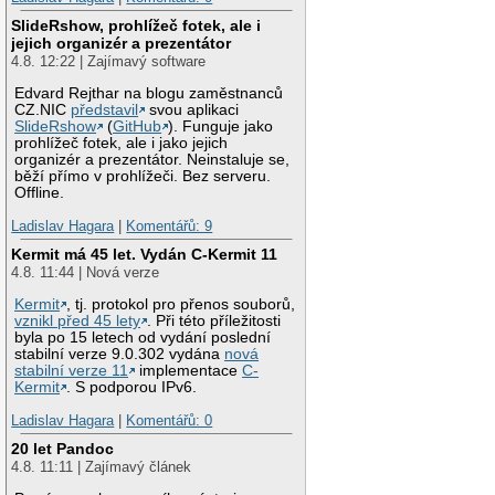
SlideRshow, prohlížeč fotek, ale i
jejich organizér a prezentátor
4.8. 12:22 | Zajímavý software
Edvard Rejthar na blogu zaměstnanců
CZ.NIC
představil
svou aplikaci
SlideRshow
(
GitHub
). Funguje jako
prohlížeč fotek, ale i jako jejich
organizér a prezentátor. Neinstaluje se,
běží přímo v prohlížeči. Bez serveru.
Offline.
Ladislav Hagara
|
Komentářů: 9
Kermit má 45 let. Vydán C-Kermit 11
4.8. 11:44 | Nová verze
Kermit
, tj. protokol pro přenos souborů,
vznikl před 45 lety
. Při této příležitosti
byla po 15 letech od vydání poslední
stabilní verze 9.0.302 vydána
nová
stabilní verze 11
implementace
C-
Kermit
. S podporou IPv6.
Ladislav Hagara
|
Komentářů: 0
20 let Pandoc
4.8. 11:11 | Zajímavý článek