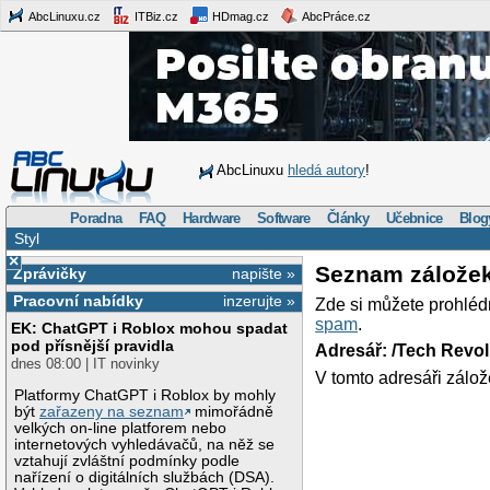
AbcLinuxu.cz
ITBiz.cz
HDmag.cz
AbcPráce.cz
AbcLinuxu
hledá autory
!
Poradna
FAQ
Hardware
Software
Články
Učebnice
Blog
Styl
×
Seznam zálože
Zprávičky
napište »
Pracovní nabídky
inzerujte »
Zde si můžete prohléd
spam
.
EK: ChatGPT i Roblox mohou spadat
pod přísnější pravidla
Adresář: /Tech Revo
dnes 08:00 | IT novinky
V tomto adresáři zálož
Platformy ChatGPT i Roblox by mohly
být
zařazeny na seznam
mimořádně
velkých on-line platforem nebo
internetových vyhledávačů, na něž se
vztahují zvláštní podmínky podle
nařízení o digitálních službách (DSA).