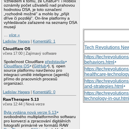
Vzhledem k tomu, že ChatGPT i Roblox
oznámily počet uživatelů nad prahovou
hodnotou DSA, je toto označení
„rozhodně možné“ a mohlo by „přijít
dříve či později“. On-line platformy a
vyhledávače zařazené na seznamy DSA
musejí
…
více »
Ladislav Hagara
|
Komentářů: 1
Tech Revolutions Ne
Cloudflare OS
včera 17:00 | Zajímavý software
https://techrevolutio
Společnost Cloudflare
představila
behaviors.html
Cloudflare OS
(
GitHub
), tj. open
https://techrevoluti
source platformu navrženou pro
healthcare-technology
integraci umělé inteligence (agentů)
přímo do pracovních procesů
https://techrevolutio
organizací.
and-strategies.html
Ladislav Hagara
|
Komentářů: 0
https://techrevolutio
technology-in-our.htm
RawTherapee 5.13
včera 12:44 | Nová verze
Byla vydána nová verze 5.13
svobodného multiplatformního softwaru
pro konverzi a zpracování digitálních
fotografií primárně ve formátů RAW