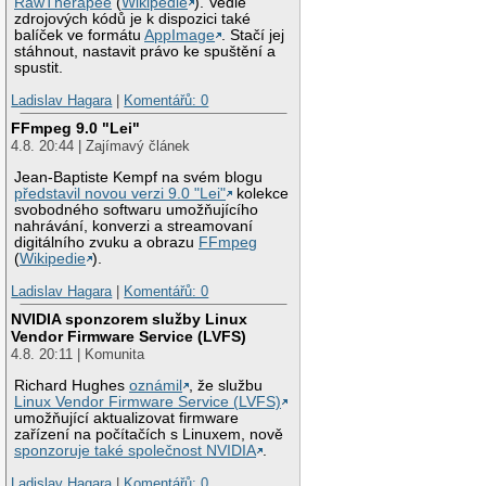
RawTherapee
(
Wikipedie
). Vedle
zdrojových kódů je k dispozici také
balíček ve formátu
AppImage
. Stačí jej
stáhnout, nastavit právo ke spuštění a
spustit.
Ladislav Hagara
|
Komentářů: 0
FFmpeg 9.0 "Lei"
4.8. 20:44 | Zajímavý článek
Jean-Baptiste Kempf na svém blogu
představil novou verzi 9.0 "Lei"
kolekce
svobodného softwaru umožňujícího
nahrávání, konverzi a streamovaní
digitálního zvuku a obrazu
FFmpeg
(
Wikipedie
).
Ladislav Hagara
|
Komentářů: 0
NVIDIA sponzorem služby Linux
Vendor Firmware Service (LVFS)
4.8. 20:11 | Komunita
Richard Hughes
oznámil
, že službu
Linux Vendor Firmware Service (LVFS)
umožňující aktualizovat firmware
zařízení na počítačích s Linuxem, nově
sponzoruje také společnost NVIDIA
.
Ladislav Hagara
|
Komentářů: 0