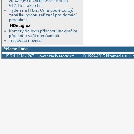
za €22,50 a Office 2024 Pro za
€17,15 – akce B
Týden na ITBiz: Čína podle zdrojů
zahájila výrobu zařízení pro domácí
produkci v
HDmag.cz
Kamery do bytu přinesou maximální
přehled o vaší domácnosti
Testovací novinka
Píšeme jinde
ISSN 1214-1267
www.czech-server.cz
© 1999-2015
Nitemedia s. r. 