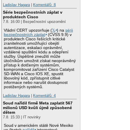
Ladislav Hagara
|
Komentářů: 8
Série bezpečnostních záplat v
produktech Cisco
7.8. 16:00 | Bezpečnostní upozornění
Vládní CERT upozorňuje (
𝕏
) na
sérii
bezpečnostních záplat
(CVSS 9.9) v
produktech Cisco řešících kritické
zranitelnosti umožňující obejití
autentizace, eskalaci oprávnění,
vzdálené spuštění kódu a odepření
služby. Úspěšné zneužití může
útočníkům umožnit získat neoprávněný
přístup k dotčeným systémům,
kompromitovat zařízení Cisco Catalyst
SD-WAN a Cisco IOS XE, spustit
libovolný kód, zpřístupnit citlivé
informace nebo narušit dostupnost
postižených systémů.
Ladislav Hagara
|
Komentářů: 4
Soud nařídil firmě Meta zaplatit 567
milionů USD kvůli újmě způsobené
dětem
7.8. 15:33 | IT novinky
Soud v americkém státě Nové Mexiko
ve čtvrtek
nařídil
internetové