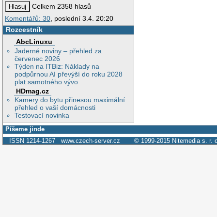
Celkem 2358 hlasů
Komentářů: 30
, poslední 3.4. 20:20
Rozcestník
AbcLinuxu
Jaderné noviny – přehled za
červenec 2026
Týden na ITBiz: Náklady na
podpůrnou AI převýší do roku 2028
plat samotného vývo
HDmag.cz
Kamery do bytu přinesou maximální
přehled o vaší domácnosti
Testovací novinka
Píšeme jinde
ISSN 1214-1267
www.czech-server.cz
© 1999-2015
Nitemedia s. r. 