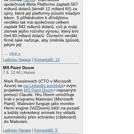
společnosti Meta Platforms zaplatit 567
milionů dolarů (téměř 12 miliard Kč) za
újmy, které její platformy působí mladým
lidem. S přihlédnutím k dřívějšímu
verdiktu tak má společnost celkem
zaplatit 942 milionů dolarů, což je malý
zlomek jejího ročního výnosu, který loni
činil 60 miliard dolarů. Čtvrteční verdikt
firmě také nařizuje, aby změnila způsob,
jakým její
…
více »
Ladislav Hagara
|
Komentářů: 13
MS Paint Doom
7.8. 12:44 | Humor
Mark Russinovich (CTO v Microsoft
Azure) se
na LinkedIn pochlubil
svým
projektem
MS Paint Doom
napsaným
pomocí Claude. Hru Doom umožňuje
hrát v programu Malování (Microsoft
Paint). Malování funguje jako monitor.
Herní engine (ViZDoom) běží na pozadí
a každý vykreslený snímek hry vkládá
automaticky přes schránku (clipboard)
do Malování.
Ladislav Hagara
|
Komentářů: 5