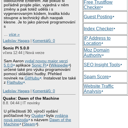
odbouchne Enterem. Ale pokud si
Free Trustflow
pořádně projde plán, vyjedná v něm
Checker
změny a pak totéž udělá i s
vygenerovaným kódem, kvalita kódu
Guest Posting
stoupne a technický dluh naopak
klesne. Je to jako párové programování
s
Index Checker
…
více »
IP Address to
Ladislav Hagara
|
Komentářů: 0
Location
Sonic Pi 5.0.0
Moz Domain
včera 12:44 | Nová verze
Authority
Sam Aaron
vydal novou major verzi
SEO Insight Tools
5.0.0
aplikace
Sonic Pi
(
Wikipedie
)
určené také pro výuku programování
pomocí skládání hudby. Přehled
Spam Score
novinek na
GitHubu
. Instalovat lze také
z
Flathubu
.
Website Traffic
Analysis
Ladislav Hagara
|
Komentářů: 0
Quake: Dawn of the Machine
8.8. 04:44 | IT novinky
U příležitosti 30. výročí vydání
počítačové hry
Quake
byla
vydána
nová epizoda
s názvem
Dawn of the
Machine
(
Steam
).