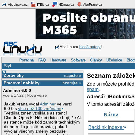
AbcLinuxu.cz
ITBiz.cz
HDmag.cz
AbcPráce.cz
AbcLinuxu
hledá autory
!
Poradna
FAQ
Hardware
Software
Články
Učebnice
Blog
Styl
×
Seznam zálože
Zprávičky
napište »
Pracovní nabídky
inzerujte »
Zde si můžete prohléd
spam
.
Adminer 6.0.0
včera 17:22 | Nová verze
Adresář: /Bookmrk/S
V tomto adresáři zálož
Jakub Vrána vydal
Adminer
ve verzi
6.0.0 s
více než 130 změnami
:
"Většina změn vznikla s asistencí
Název
Claude Opus 5. Někteří lidi se bojí, že AI
asistence může kód zamořit technickým
dluhem. To je jistě pravda, pokud
Backlink Indexer
vývojář všechny změny bezduše