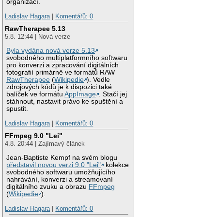
organizací.
Ladislav Hagara
|
Komentářů: 0
RawTherapee 5.13
5.8. 12:44 | Nová verze
Byla vydána nová verze 5.13
svobodného multiplatformního softwaru
pro konverzi a zpracování digitálních
fotografií primárně ve formátů RAW
RawTherapee
(
Wikipedie
). Vedle
zdrojových kódů je k dispozici také
balíček ve formátu
AppImage
. Stačí jej
stáhnout, nastavit právo ke spuštění a
spustit.
Ladislav Hagara
|
Komentářů: 0
FFmpeg 9.0 "Lei"
4.8. 20:44 | Zajímavý článek
Jean-Baptiste Kempf na svém blogu
představil novou verzi 9.0 "Lei"
kolekce
svobodného softwaru umožňujícího
nahrávání, konverzi a streamovaní
digitálního zvuku a obrazu
FFmpeg
(
Wikipedie
).
Ladislav Hagara
|
Komentářů: 0