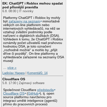
EK: ChatGPT i Roblox mohou spadat
pod přísnější pravidla
6.8. 08:00 | IT novinky
Platformy ChatGPT i Roblox by mohly
být
zařazeny na seznam
mimořádně
velkých on-line platforem nebo
internetových vyhledávačů, na něž se
vztahují zvláštní podmínky podle
nařízení o digitálních službách (DSA).
Vzhledem k tomu, že ChatGPT i Roblox
oznámily počet uživatelů nad prahovou
hodnotou DSA, je toto označení
„rozhodně možné“ a mohlo by „přijít
dříve či později“. On-line platformy a
vyhledávače zařazené na seznamy DSA
musejí
…
více »
Ladislav Hagara
|
Komentářů: 14
Cloudflare OS
5.8. 17:00 | Zajímavý software
Společnost Cloudflare
představila
Cloudflare OS
(
GitHub
), tj. open
source platformu navrženou pro
integraci umělé inteligence (agentů)
přímo do pracovních procesů