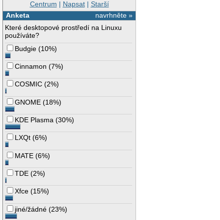
Centrum
|
Napsat
|
Starší
Anketa
navrhněte »
Které desktopové prostředí na Linuxu
používáte?
Budgie
(
10%
)
Cinnamon
(
7%
)
COSMIC
(
2%
)
GNOME
(
18%
)
KDE Plasma
(
30%
)
LXQt
(
6%
)
MATE
(
6%
)
TDE
(
2%
)
Xfce
(
15%
)
jiné/žádné
(
23%
)