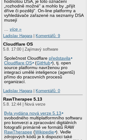
hodnotou DSA, je toto označení
„rozhodně možné“ a mohlo by „přijít
dříve či později“. On-line platformy a
vyhledávače zařazené na seznamy DSA
musejí
…
více »
Ladislav Hagara
|
Komentářů: 9
Cloudflare OS
5.8. 17:00 | Zajímavý software
Společnost Cloudflare
představila
Cloudflare OS
(
GitHub
), tj. open
source platformu navrženou pro
integraci umělé inteligence (agentů)
přímo do pracovních procesů
organizací.
Ladislav Hagara
|
Komentářů: 0
RawTherapee 5.13
5.8. 12:44 | Nová verze
Byla vydána nová verze 5.13
svobodného multiplatformního softwaru
pro konverzi a zpracování digitálních
fotografií primárně ve formátů RAW
RawTherapee
(
Wikipedie
). Vedle
zdrojových kódů je k dispozici také