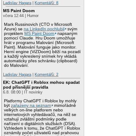
Ladislav Hagara
|
Komentářů: 8
MS Paint Doom
včera 12:44 | Humor
Mark Russinovich (CTO v Microsoft
Azure) se
na LinkedIn pochlubil
svým
projektem
MS Paint Doom
napsaným
pomocí Claude. Hru Doom umožňuje
hrát v programu Malování (Microsoft
Paint). Malování funguje jako monitor.
Herní engine (ViZDoom) běží na pozadí
a každý vykreslený snímek hry vkládá
automaticky přes schránku (clipboard)
do Malování.
Ladislav Hagara
|
Komentářů: 2
EK: ChatGPT i Roblox mohou spadat
pod přísnější pravidla
6.8. 08:00 | IT novinky
Platformy ChatGPT i Roblox by mohly
být
zařazeny na seznam
mimořádně
velkých on-line platforem nebo
internetových vyhledávačů, na něž se
vztahují zvláštní podmínky podle
nařízení o digitálních službách (DSA).
Vzhledem k tomu, že ChatGPT i Roblox
oznámily počet uživatelů nad prahovou