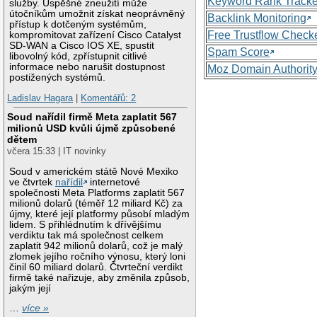
Keyword Rank Tracke
služby. Úspěšné zneužití může
útočníkům umožnit získat neoprávněný
Backlink Monitoring
přístup k dotčeným systémům,
Free Trustflow Check
kompromitovat zařízení Cisco Catalyst
SD-WAN a Cisco IOS XE, spustit
Spam Score
libovolný kód, zpřístupnit citlivé
informace nebo narušit dostupnost
Moz Domain Authorit
postižených systémů.
Ladislav Hagara
|
Komentářů: 2
Soud nařídil firmě Meta zaplatit 567
milionů USD kvůli újmě způsobené
dětem
včera 15:33 | IT novinky
Soud v americkém státě Nové Mexiko
ve čtvrtek
nařídil
internetové
společnosti Meta Platforms zaplatit 567
milionů dolarů (téměř 12 miliard Kč) za
újmy, které její platformy působí mladým
lidem. S přihlédnutím k dřívějšímu
verdiktu tak má společnost celkem
zaplatit 942 milionů dolarů, což je malý
zlomek jejího ročního výnosu, který loni
činil 60 miliard dolarů. Čtvrteční verdikt
firmě také nařizuje, aby změnila způsob,
jakým její
…
více »