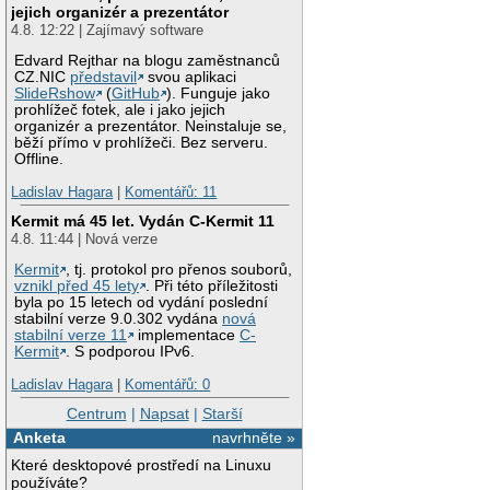
jejich organizér a prezentátor
4.8. 12:22 | Zajímavý software
Edvard Rejthar na blogu zaměstnanců
CZ.NIC
představil
svou aplikaci
SlideRshow
(
GitHub
). Funguje jako
prohlížeč fotek, ale i jako jejich
organizér a prezentátor. Neinstaluje se,
běží přímo v prohlížeči. Bez serveru.
Offline.
Ladislav Hagara
|
Komentářů: 11
Kermit má 45 let. Vydán C-Kermit 11
4.8. 11:44 | Nová verze
Kermit
, tj. protokol pro přenos souborů,
vznikl před 45 lety
. Při této příležitosti
byla po 15 letech od vydání poslední
stabilní verze 9.0.302 vydána
nová
stabilní verze 11
implementace
C-
Kermit
. S podporou IPv6.
Ladislav Hagara
|
Komentářů: 0
Centrum
|
Napsat
|
Starší
Anketa
navrhněte »
Které desktopové prostředí na Linuxu
používáte?