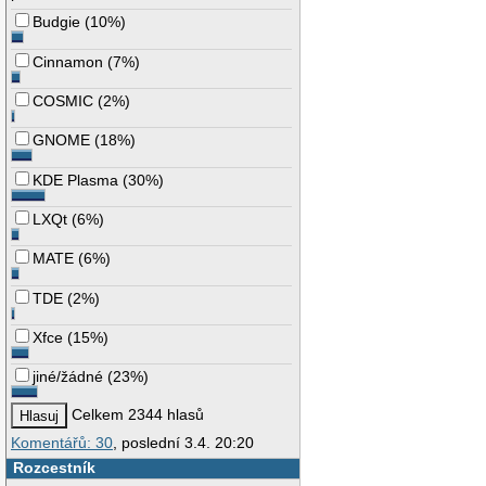
Budgie
(
10%
)
Cinnamon
(
7%
)
COSMIC
(
2%
)
GNOME
(
18%
)
KDE Plasma
(
30%
)
LXQt
(
6%
)
MATE
(
6%
)
TDE
(
2%
)
Xfce
(
15%
)
jiné/žádné
(
23%
)
Celkem 2344 hlasů
Komentářů: 30
, poslední 3.4. 20:20
Rozcestník