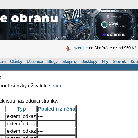
Inzerujte
na AbcPráce.cz od 950 Kč
are
Články
Učebnice
Blogy
Skupiny
Desktopy
Hry
Slovník
Kdo
k
nout záložky uživatele
spam
.
ek jsou následující stránky:
Typ
Poslední změna
externí odkaz
---
externí odkaz
---
externí odkaz
---