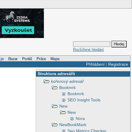
Rozšířené hledání
 je
Bazar
Portál
Práce
Mapa
Přihlášení
|
Registrace
Struktura adresářů
kořenový adresář
Bookmrk
Bookmrk
SEO Insight Tools
New
New
Nora
NewBookMark
Seo Metrics Checker