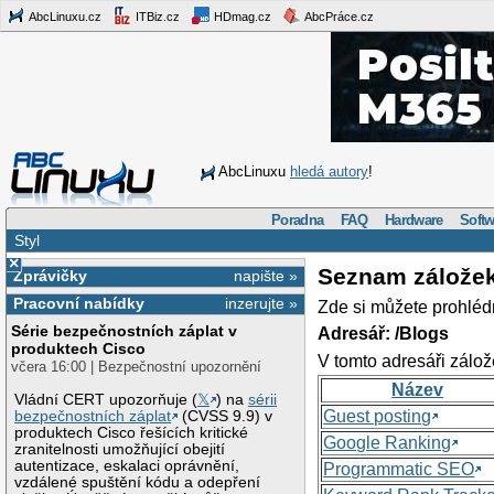
AbcLinuxu.cz
ITBiz.cz
HDmag.cz
AbcPráce.cz
AbcLinuxu
hledá autory
!
Poradna
FAQ
Hardware
Softw
Styl
×
Seznam zálože
Zprávičky
napište »
Pracovní nabídky
inzerujte »
Zde si můžete prohléd
Série bezpečnostních záplat v
Adresář: /Blogs
produktech Cisco
V tomto adresáři zálož
včera 16:00 | Bezpečnostní upozornění
Název
Vládní CERT upozorňuje (
𝕏
) na
sérii
Guest posting
bezpečnostních záplat
(CVSS 9.9) v
produktech Cisco řešících kritické
Google Ranking
zranitelnosti umožňující obejití
autentizace, eskalaci oprávnění,
Programmatic SEO
vzdálené spuštění kódu a odepření