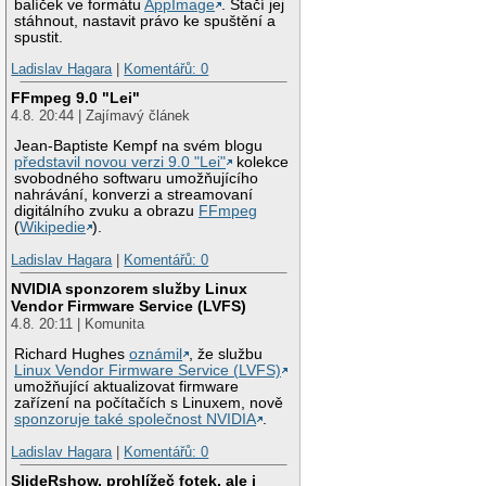
balíček ve formátu
AppImage
. Stačí jej
stáhnout, nastavit právo ke spuštění a
spustit.
Ladislav Hagara
|
Komentářů: 0
FFmpeg 9.0 "Lei"
4.8. 20:44 | Zajímavý článek
Jean-Baptiste Kempf na svém blogu
představil novou verzi 9.0 "Lei"
kolekce
svobodného softwaru umožňujícího
nahrávání, konverzi a streamovaní
digitálního zvuku a obrazu
FFmpeg
(
Wikipedie
).
Ladislav Hagara
|
Komentářů: 0
NVIDIA sponzorem služby Linux
Vendor Firmware Service (LVFS)
4.8. 20:11 | Komunita
Richard Hughes
oznámil
, že službu
Linux Vendor Firmware Service (LVFS)
umožňující aktualizovat firmware
zařízení na počítačích s Linuxem, nově
sponzoruje také společnost NVIDIA
.
Ladislav Hagara
|
Komentářů: 0
SlideRshow, prohlížeč fotek, ale i