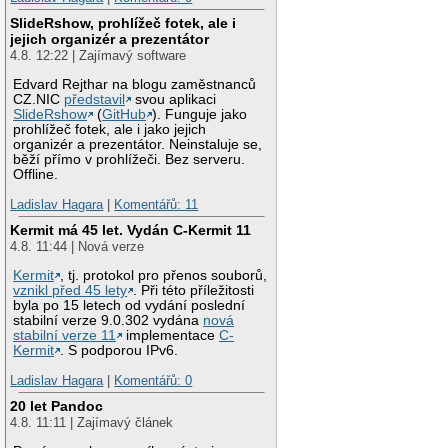
SlideRshow, prohlížeč fotek, ale i
jejich organizér a prezentátor
4.8. 12:22 | Zajímavý software
Edvard Rejthar na blogu zaměstnanců
CZ.NIC
představil
svou aplikaci
SlideRshow
(
GitHub
). Funguje jako
prohlížeč fotek, ale i jako jejich
organizér a prezentátor. Neinstaluje se,
běží přímo v prohlížeči. Bez serveru.
Offline.
Ladislav Hagara
|
Komentářů: 11
Kermit má 45 let. Vydán C-Kermit 11
4.8. 11:44 | Nová verze
Kermit
, tj. protokol pro přenos souborů,
vznikl před 45 lety
. Při této příležitosti
byla po 15 letech od vydání poslední
stabilní verze 9.0.302 vydána
nová
stabilní verze 11
implementace
C-
Kermit
. S podporou IPv6.
Ladislav Hagara
|
Komentářů: 0
20 let Pandoc
4.8. 11:11 | Zajímavý článek