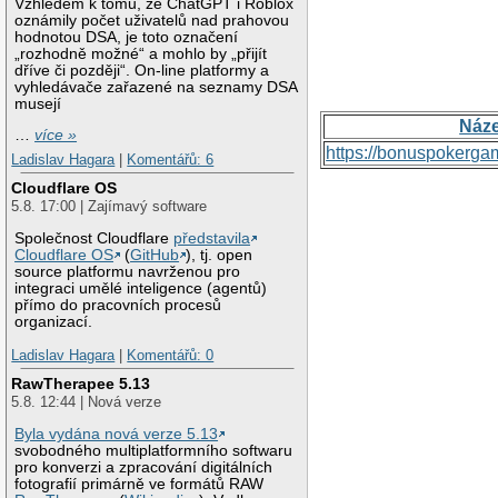
Vzhledem k tomu, že ChatGPT i Roblox
oznámily počet uživatelů nad prahovou
hodnotou DSA, je toto označení
„rozhodně možné“ a mohlo by „přijít
dříve či později“. On-line platformy a
vyhledávače zařazené na seznamy DSA
musejí
Náz
…
více »
https://bonuspokerga
Ladislav Hagara
|
Komentářů: 6
Cloudflare OS
5.8. 17:00 | Zajímavý software
Společnost Cloudflare
představila
Cloudflare OS
(
GitHub
), tj. open
source platformu navrženou pro
integraci umělé inteligence (agentů)
přímo do pracovních procesů
organizací.
Ladislav Hagara
|
Komentářů: 0
RawTherapee 5.13
5.8. 12:44 | Nová verze
Byla vydána nová verze 5.13
svobodného multiplatformního softwaru
pro konverzi a zpracování digitálních
fotografií primárně ve formátů RAW