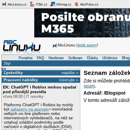
AbcLinuxu.cz
ITBiz.cz
HDmag.cz
AbcPráce.cz
AbcLinuxu
hledá autory
!
Poradna
FAQ
Hardware
Software
Články
Učebnice
Blog
Styl
×
Seznam zálože
Zprávičky
napište »
Pracovní nabídky
inzerujte »
Zde si můžete prohléd
spam
.
EK: ChatGPT i Roblox mohou spadat
pod přísnější pravidla
Adresář: /Blogspot
včera 08:00 | IT novinky
V tomto adresáři zálož
Platformy ChatGPT i Roblox by mohly
být
zařazeny na seznam
mimořádně
velkých on-line platforem nebo
internetových vyhledávačů, na něž se
vztahují zvláštní podmínky podle
nařízení o digitálních službách (DSA).