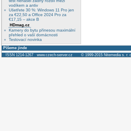
test nenašel žádný rozdíl mezi
vodíkem a antiv
Ušetřete 30 %: Windows 11 Pro jen
za €22,50 a Office 2024 Pro za
€17,15 – akce B
HDmag.cz
Kamery do bytu přinesou maximální
přehled o vaší domácnosti
Testovací novinka
Píšeme jinde
ISSN 1214-1267
www.czech-server.cz
© 1999-2015
Nitemedia s. r. 