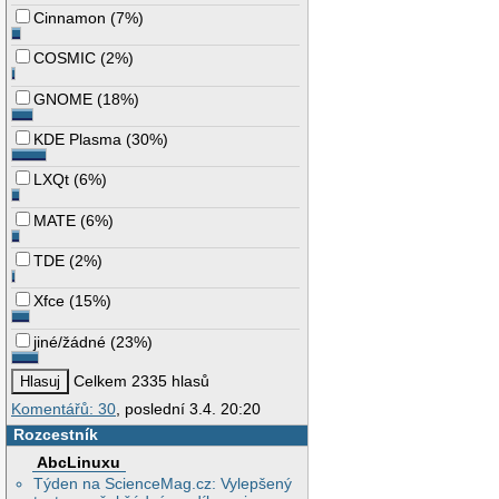
Cinnamon
(
7%
)
COSMIC
(
2%
)
GNOME
(
18%
)
KDE Plasma
(
30%
)
LXQt
(
6%
)
MATE
(
6%
)
TDE
(
2%
)
Xfce
(
15%
)
jiné/žádné
(
23%
)
Celkem 2335 hlasů
Komentářů: 30
, poslední 3.4. 20:20
Rozcestník
AbcLinuxu
Týden na ScienceMag.cz: Vylepšený