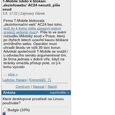
T-Mobile nikdo k blokaci
‚dezinfowebu‘ AC24 nenutil, píše
soud
3.8. 17:22 | Zajímavý článek
Firma T-Mobile blokovala
„dezinformační web“ AC24 bez toho,
aniž by k tomu měla závazný pokyn
orgánů veřejné moci
. Píše to ve svém
rozsudku Městský soud v Praze, který
po čtyřech letech uzavřel kauzu blokace
zmíněného webu. Operátor musí
uhradit škodu ve výši 35 tisíc korun.
Advokát společnosti T-Mobile se snažil i
u odvolacího senátu argumentovat tím,
že firma jednala v dobré víře, když na
stránky omezila přístup poté, co ji k
tomu vyzvalo
…
více »
Ladislav Hagara
|
Komentářů: 71
Centrum
|
Napsat
|
Starší
Anketa
navrhněte »
Které desktopové prostředí na Linuxu
používáte?
Budgie
(
10%
)