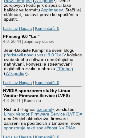
RawTherapee
(
Wikipedie
). Vedle
zdrojových kódů je k dispozici také
balíček ve formátu
AppImage
. Stačí jej
stáhnout, nastavit právo ke spuštění a
spustit.
Ladislav Hagara
|
Komentářů: 0
FFmpeg 9.0 "Lei"
4.8. 20:44 | Zajímavý článek
Jean-Baptiste Kempf na svém blogu
představil novou verzi 9.0 "Lei"
kolekce
svobodného softwaru umožňujícího
nahrávání, konverzi a streamovaní
digitálního zvuku a obrazu
FFmpeg
(
Wikipedie
).
Ladislav Hagara
|
Komentářů: 0
NVIDIA sponzorem služby Linux
Vendor Firmware Service (LVFS)
4.8. 20:11 | Komunita
Richard Hughes
oznámil
, že službu
Linux Vendor Firmware Service (LVFS)
umožňující aktualizovat firmware
zařízení na počítačích s Linuxem, nově
sponzoruje také společnost NVIDIA
.
Ladislav Hagara
|
Komentářů: 0