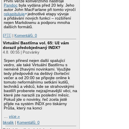
První verze konverzního nástroje
Pandoc
byla vydána před 20 lety. Jeho
autor John MacFarlane při tomto výročí
rekapituluje
jednotlivé etapy vývoje
a přidávání nových funkcí – rozšíření
nejen Markdownu a podporu mnoha
dalších formátů.
|🇵🇸
|
Komentářů: 0
Virtuální Bastlírna vol. 65: Už vám
dorazil předobjednaný INDX?
4.8. 00:55 | Pozvánky
Srpen přinesl nejen další spalující
vedro, ale také Virtuální Bastlírnu s
neméně žhavými novinkami. Využijte
tedy předpovědi na deštivý čtvrteční
večer a od 20:00 se připojte online k
tomuto neformálnímu setkání kutilů,
techniků a vědců, kde se strahovskými
bastlíři proberete nejzajímavější věci, na
které jste narazili za poslední měsíc.
Pokud jde o novinky, řeč zcela jistě
přijde na systém INDX pro tiskárny
Průša, který na konci
…
více »
bkralik
|
Komentářů: 0