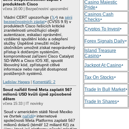
Casino Majestic
produktech Cisco
Pride
včera 16:00 | Bezpečnostní upozornění
Casinos Cash
Vládní CERT upozorňuje (
𝕏
) na
sérii
Checks
bezpečnostních záplat
(CVSS 9.9) v
produktech Cisco řešících kritické
Cryptos To Invest
zranitelnosti umožňující obejití
autentizace, eskalaci oprávnění,
vzdálené spuštění kódu a odepření
Forex Signals Daily
služby. Úspěšné zneužití může
útočníkům umožnit získat neoprávněný
Island Treasure
přístup k dotčeným systémům,
Casino
kompromitovat zařízení Cisco Catalyst
SD-WAN a Cisco IOS XE, spustit
libovolný kód, zpřístupnit citlivé
Jackpot At Casino
informace nebo narušit dostupnost
postižených systémů.
Tax On Stocks
Ladislav Hagara
|
Komentářů: 2
Trade In Bull Market
Soud nařídil firmě Meta zaplatit 567
milionů USD kvůli újmě způsobené
dětem
Trade In Shares
včera 15:33 | IT novinky
Soud v americkém státě Nové Mexiko
ve čtvrtek
nařídil
internetové
společnosti Meta Platforms zaplatit 567
milionů dolarů (téměř 12 miliard Kč) za