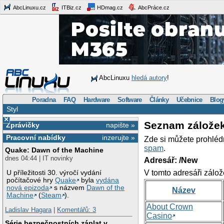
AbcLinuxu.cz
ITBiz.cz
HDmag.cz
AbcPráce.cz
AbcLinuxu
hledá autory
!
Poradna
FAQ
Hardware
Software
Články
Učebnice
Blog
Styl
×
Seznam zálože
Zprávičky
napište »
Pracovní nabídky
inzerujte »
Zde si můžete prohléd
spam
.
Quake: Dawn of the Machine
dnes 04:44 | IT novinky
Adresář: /New
V tomto adresáři zálož
U příležitosti 30. výročí vydání
počítačové hry
Quake
byla
vydána
nová epizoda
s názvem
Dawn of the
Název
Machine
(
Steam
).
About Crown
Ladislav Hagara
|
Komentářů: 3
Casino
Série bezpečnostních záplat v