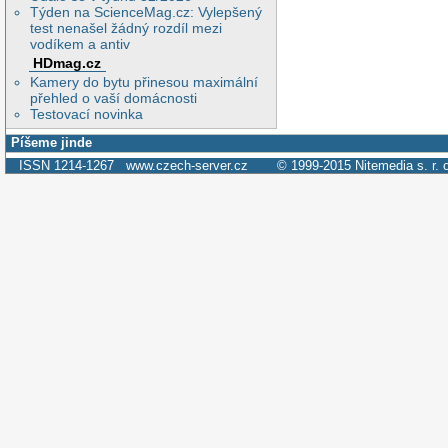
Týden na ScienceMag.cz: Vylepšený
test nenašel žádný rozdíl mezi
vodíkem a antiv
HDmag.cz
Kamery do bytu přinesou maximální
přehled o vaší domácnosti
Testovací novinka
Píšeme jinde
ISSN 1214-1267
www.czech-server.cz
© 1999-2015
Nitemedia s. r. 