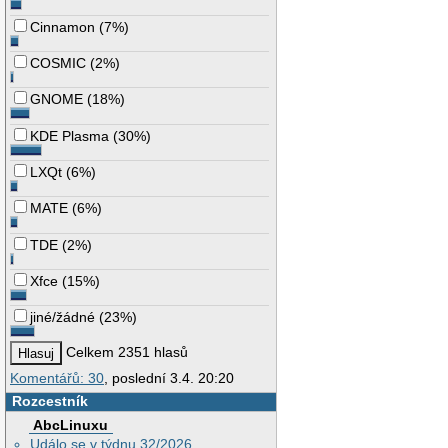
Cinnamon
(
7%
)
COSMIC
(
2%
)
GNOME
(
18%
)
KDE Plasma
(
30%
)
LXQt
(
6%
)
MATE
(
6%
)
TDE
(
2%
)
Xfce
(
15%
)
jiné/žádné
(
23%
)
Celkem 2351 hlasů
Komentářů: 30
, poslední 3.4. 20:20
Rozcestník
AbcLinuxu
Událo se v týdnu 32/2026