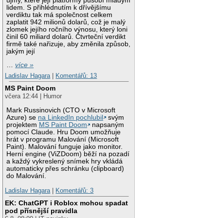
újmy, které její platformy působí mladým
lidem. S přihlédnutím k dřívějšímu
verdiktu tak má společnost celkem
zaplatit 942 milionů dolarů, což je malý
zlomek jejího ročního výnosu, který loni
činil 60 miliard dolarů. Čtvrteční verdikt
firmě také nařizuje, aby změnila způsob,
jakým její
…
více »
Ladislav Hagara
|
Komentářů: 13
MS Paint Doom
včera 12:44 | Humor
Mark Russinovich (CTO v Microsoft
Azure) se
na LinkedIn pochlubil
svým
projektem
MS Paint Doom
napsaným
pomocí Claude. Hru Doom umožňuje
hrát v programu Malování (Microsoft
Paint). Malování funguje jako monitor.
Herní engine (ViZDoom) běží na pozadí
a každý vykreslený snímek hry vkládá
automaticky přes schránku (clipboard)
do Malování.
Ladislav Hagara
|
Komentářů: 3
EK: ChatGPT i Roblox mohou spadat
pod přísnější pravidla