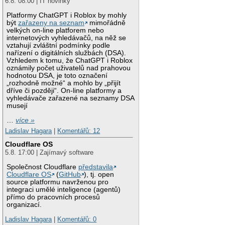
6.8. 08:00 | IT novinky
Platformy ChatGPT i Roblox by mohly
být
zařazeny na seznam
mimořádně
velkých on-line platforem nebo
internetových vyhledávačů, na něž se
vztahují zvláštní podmínky podle
nařízení o digitálních službách (DSA).
Vzhledem k tomu, že ChatGPT i Roblox
oznámily počet uživatelů nad prahovou
hodnotou DSA, je toto označení
„rozhodně možné“ a mohlo by „přijít
dříve či později“. On-line platformy a
vyhledávače zařazené na seznamy DSA
musejí
…
více »
Ladislav Hagara
|
Komentářů: 12
Cloudflare OS
5.8. 17:00 | Zajímavý software
Společnost Cloudflare
představila
Cloudflare OS
(
GitHub
), tj. open
source platformu navrženou pro
integraci umělé inteligence (agentů)
přímo do pracovních procesů
organizací.
Ladislav Hagara
|
Komentářů: 0