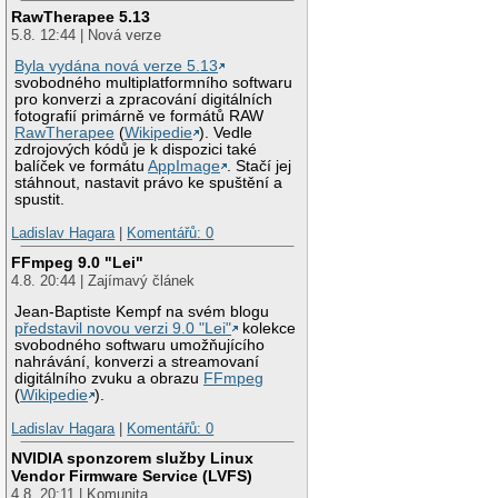
RawTherapee 5.13
5.8. 12:44 | Nová verze
Byla vydána nová verze 5.13
svobodného multiplatformního softwaru
pro konverzi a zpracování digitálních
fotografií primárně ve formátů RAW
RawTherapee
(
Wikipedie
). Vedle
zdrojových kódů je k dispozici také
balíček ve formátu
AppImage
. Stačí jej
stáhnout, nastavit právo ke spuštění a
spustit.
Ladislav Hagara
|
Komentářů: 0
FFmpeg 9.0 "Lei"
4.8. 20:44 | Zajímavý článek
Jean-Baptiste Kempf na svém blogu
představil novou verzi 9.0 "Lei"
kolekce
svobodného softwaru umožňujícího
nahrávání, konverzi a streamovaní
digitálního zvuku a obrazu
FFmpeg
(
Wikipedie
).
Ladislav Hagara
|
Komentářů: 0
NVIDIA sponzorem služby Linux
Vendor Firmware Service (LVFS)
4.8. 20:11 | Komunita