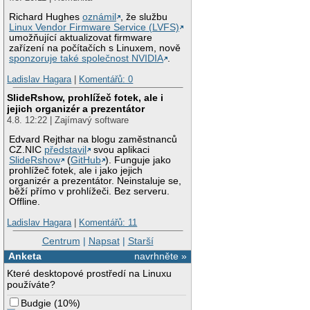
Richard Hughes
oznámil
, že službu
Linux Vendor Firmware Service (LVFS)
umožňující aktualizovat firmware
zařízení na počítačích s Linuxem, nově
sponzoruje také společnost NVIDIA
.
Ladislav Hagara
|
Komentářů: 0
SlideRshow, prohlížeč fotek, ale i
jejich organizér a prezentátor
4.8. 12:22 | Zajímavý software
Edvard Rejthar na blogu zaměstnanců
CZ.NIC
představil
svou aplikaci
SlideRshow
(
GitHub
). Funguje jako
prohlížeč fotek, ale i jako jejich
organizér a prezentátor. Neinstaluje se,
běží přímo v prohlížeči. Bez serveru.
Offline.
Ladislav Hagara
|
Komentářů: 11
Centrum
|
Napsat
|
Starší
Anketa
navrhněte »
Které desktopové prostředí na Linuxu
používáte?
Budgie
(
10%
)