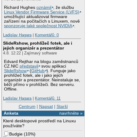
Richard Hughes
oznámil
, že službu
Linux Vendor Firmware Service (LVFS)
umožňující aktualizovat firmware
zařízení na počítačích s Linuxem, nově
sponzoruje také společnost NVIDIA
.
Ladislav Hagara
|
Komentářů: 0
SlideRshow, prohlížeč fotek, ale i
jejich organizér a prezentátor
4.8. 12:22 | Zajímavý software
Edvard Rejthar na blogu zaměstnanců
CZ.NIC
představil
svou aplikaci
SlideRshow
(
GitHub
). Funguje jako
prohlížeč fotek, ale i jako jejich
organizér a prezentátor. Neinstaluje se,
běží přímo v prohlížeči. Bez serveru.
Offline.
Ladislav Hagara
|
Komentářů: 11
Centrum
|
Napsat
|
Starší
Anketa
navrhněte »
Které desktopové prostředí na Linuxu
používáte?
Budgie
(
10%
)