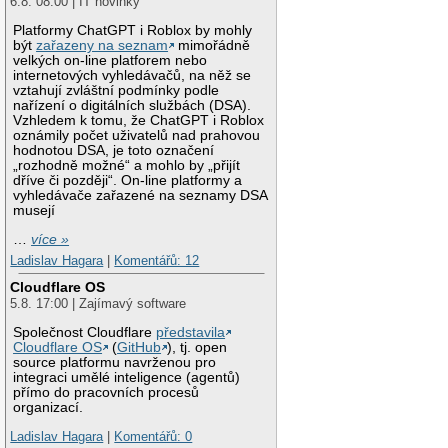
6.8. 08:00 | IT novinky
Platformy ChatGPT i Roblox by mohly
být
zařazeny na seznam
mimořádně
velkých on-line platforem nebo
internetových vyhledávačů, na něž se
vztahují zvláštní podmínky podle
nařízení o digitálních službách (DSA).
Vzhledem k tomu, že ChatGPT i Roblox
oznámily počet uživatelů nad prahovou
hodnotou DSA, je toto označení
„rozhodně možné“ a mohlo by „přijít
dříve či později“. On-line platformy a
vyhledávače zařazené na seznamy DSA
musejí
…
více »
Ladislav Hagara
|
Komentářů: 12
Cloudflare OS
5.8. 17:00 | Zajímavý software
Společnost Cloudflare
představila
Cloudflare OS
(
GitHub
), tj. open
source platformu navrženou pro
integraci umělé inteligence (agentů)
přímo do pracovních procesů
organizací.
Ladislav Hagara
|
Komentářů: 0