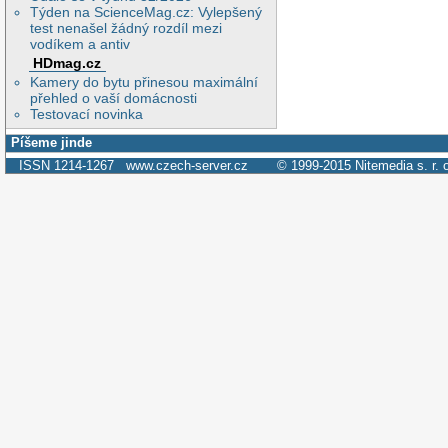
Týden na ScienceMag.cz: Vylepšený
test nenašel žádný rozdíl mezi
vodíkem a antiv
HDmag.cz
Kamery do bytu přinesou maximální
přehled o vaší domácnosti
Testovací novinka
Píšeme jinde
ISSN 1214-1267
www.czech-server.cz
© 1999-2015
Nitemedia s. r. 