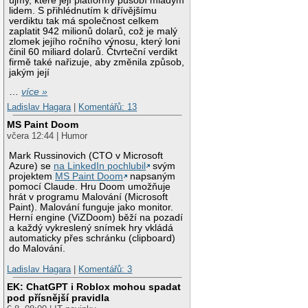
újmy, které její platformy působí mladým
lidem. S přihlédnutím k dřívějšímu
verdiktu tak má společnost celkem
zaplatit 942 milionů dolarů, což je malý
zlomek jejího ročního výnosu, který loni
činil 60 miliard dolarů. Čtvrteční verdikt
firmě také nařizuje, aby změnila způsob,
jakým její
…
více »
Ladislav Hagara
|
Komentářů: 13
MS Paint Doom
včera 12:44 | Humor
Mark Russinovich (CTO v Microsoft
Azure) se
na LinkedIn pochlubil
svým
projektem
MS Paint Doom
napsaným
pomocí Claude. Hru Doom umožňuje
hrát v programu Malování (Microsoft
Paint). Malování funguje jako monitor.
Herní engine (ViZDoom) běží na pozadí
a každý vykreslený snímek hry vkládá
automaticky přes schránku (clipboard)
do Malování.
Ladislav Hagara
|
Komentářů: 3
EK: ChatGPT i Roblox mohou spadat
pod přísnější pravidla