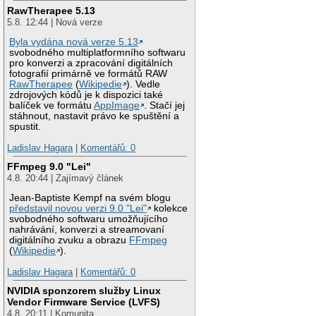
RawTherapee 5.13
5.8. 12:44 | Nová verze
Byla vydána nová verze 5.13
svobodného multiplatformního softwaru
pro konverzi a zpracování digitálních
fotografií primárně ve formátů RAW
RawTherapee
(
Wikipedie
). Vedle
zdrojových kódů je k dispozici také
balíček ve formátu
AppImage
. Stačí jej
stáhnout, nastavit právo ke spuštění a
spustit.
Ladislav Hagara
|
Komentářů: 0
FFmpeg 9.0 "Lei"
4.8. 20:44 | Zajímavý článek
Jean-Baptiste Kempf na svém blogu
představil novou verzi 9.0 "Lei"
kolekce
svobodného softwaru umožňujícího
nahrávání, konverzi a streamovaní
digitálního zvuku a obrazu
FFmpeg
(
Wikipedie
).
Ladislav Hagara
|
Komentářů: 0
NVIDIA sponzorem služby Linux
Vendor Firmware Service (LVFS)
4.8. 20:11 | Komunita