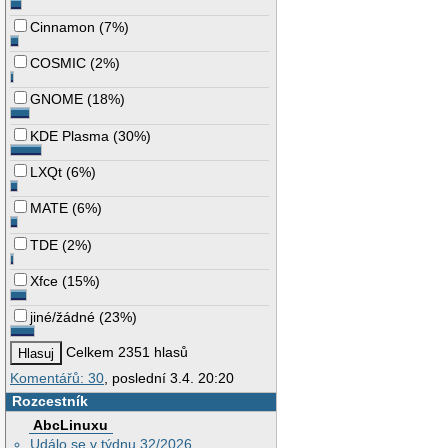
Cinnamon
(
7%
)
COSMIC
(
2%
)
GNOME
(
18%
)
KDE Plasma
(
30%
)
LXQt
(
6%
)
MATE
(
6%
)
TDE
(
2%
)
Xfce
(
15%
)
jiné/žádné
(
23%
)
Celkem 2351 hlasů
Komentářů: 30
, poslední 3.4. 20:20
Rozcestník
AbcLinuxu
Událo se v týdnu 32/2026