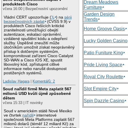
Dream Meadows
produktech Cisco
Furniture
včera 16:00 | Bezpečnostní upozornění
Garden Design
Vládní CERT upozorňuje (
𝕏
) na
sérii
Trends
bezpečnostních záplat
(CVSS 9.9) v
produktech Cisco řešících kritické
Home Groove Oasis
zranitelnosti umožňující obejití
autentizace, eskalaci oprávnění,
vzdálené spuštění kódu a odepření
Lucky Golden Casino
služby. Úspěšné zneužití může
útočníkům umožnit získat neoprávněný
přístup k dotčeným systémům,
Patio Funiture King
kompromitovat zařízení Cisco Catalyst
SD-WAN a Cisco IOS XE, spustit
libovolný kód, zpřístupnit citlivé
Pride Living Space
informace nebo narušit dostupnost
postižených systémů.
Royal City Roulette
Ladislav Hagara
|
Komentářů: 2
Slot Empire City
Soud nařídil firmě Meta zaplatit 567
milionů USD kvůli újmě způsobené
dětem
Spin Dazzle Casino
včera 15:33 | IT novinky
Soud v americkém státě Nové Mexiko
ve čtvrtek
nařídil
internetové
společnosti Meta Platforms zaplatit 567
milionů dolarů (téměř 12 miliard Kč) za