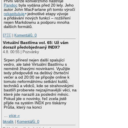
První verze konverzního nástroje
Pandoc
byla vydána před 20 lety. Jeho
autor John MacFarlane při tomto výročí
rekapituluje
jednotlivé etapy vývoje
a přidávání nových funkcí – rozšíření
nejen Markdownu a podporu mnoha
dalších formátů.
|🇵🇸
|
Komentářů: 0
Virtuální Bastlírna vol. 65: Už vám
dorazil předobjednaný INDX?
4.8. 00:55 | Pozvánky
Srpen přinesl nejen další spalující
vedro, ale také Virtuální Bastlírnu s
neméně žhavými novinkami. Využijte
tedy předpovědi na deštivý čtvrteční
večer a od 20:00 se připojte online k
tomuto neformálnímu setkání kutilů,
techniků a vědců, kde se strahovskými
bastlíři proberete nejzajímavější věci, na
které jste narazili za poslední měsíc.
Pokud jde o novinky, řeč zcela jistě
přijde na systém INDX pro tiskárny
Průša, který na konci
…
více »
bkralik
|
Komentářů: 0