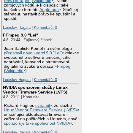
RawTherapee
(
Wikipedie
). Vedle
zdrojových kódů je k dispozici také
balíček ve formátu
AppImage
. Stačí jej
stáhnout, nastavit právo ke spuštění a
spustit.
Ladislav Hagara
|
Komentářů: 0
FFmpeg 9.0 "Lei"
4.8. 20:44 | Zajímavý článek
Jean-Baptiste Kempf na svém blogu
představil novou verzi 9.0 "Lei"
kolekce
svobodného softwaru umožňujícího
nahrávání, konverzi a streamovaní
digitálního zvuku a obrazu
FFmpeg
(
Wikipedie
).
Ladislav Hagara
|
Komentářů: 0
NVIDIA sponzorem služby Linux
Vendor Firmware Service (LVFS)
4.8. 20:11 | Komunita
Richard Hughes
oznámil
, že službu
Linux Vendor Firmware Service (LVFS)
umožňující aktualizovat firmware
zařízení na počítačích s Linuxem, nově
sponzoruje také společnost NVIDIA
.
Ladislav Hagara
|
Komentářů: 0