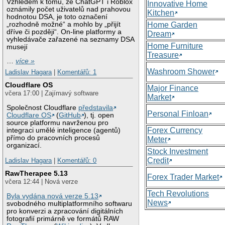
Vzhledem k tomu, že ChatGPT i Roblox
Innovative Home
oznámily počet uživatelů nad prahovou
Kitchen
hodnotou DSA, je toto označení
„rozhodně možné“ a mohlo by „přijít
Home Garden
dříve či později“. On-line platformy a
Dream
vyhledávače zařazené na seznamy DSA
Home Furniture
musejí
Treasure
…
více »
Washroom Shower
Ladislav Hagara
|
Komentářů: 1
Cloudflare OS
Major Finance
včera 17:00 | Zajímavý software
Market
Společnost Cloudflare
představila
Personal Finloan
Cloudflare OS
(
GitHub
), tj. open
source platformu navrženou pro
Forex Currency
integraci umělé inteligence (agentů)
přímo do pracovních procesů
Meter
organizací.
Stock Investment
Credit
Ladislav Hagara
|
Komentářů: 0
RawTherapee 5.13
Forex Trader Market
včera 12:44 | Nová verze
Tech Revolutions
Byla vydána nová verze 5.13
News
svobodného multiplatformního softwaru
pro konverzi a zpracování digitálních
fotografií primárně ve formátů RAW