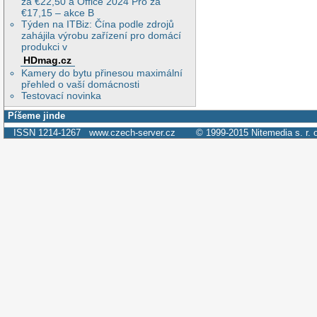
za €22,50 a Office 2024 Pro za
€17,15 – akce B
Týden na ITBiz: Čína podle zdrojů
zahájila výrobu zařízení pro domácí
produkci v
HDmag.cz
Kamery do bytu přinesou maximální
přehled o vaší domácnosti
Testovací novinka
Píšeme jinde
ISSN 1214-1267
www.czech-server.cz
© 1999-2015
Nitemedia s. r. 