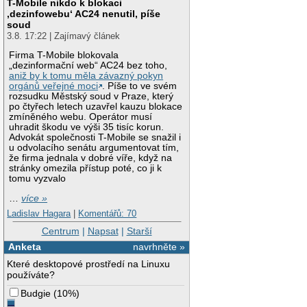
T-Mobile nikdo k blokaci
‚dezinfowebu‘ AC24 nenutil, píše
soud
3.8. 17:22 | Zajímavý článek
Firma T-Mobile blokovala
„dezinformační web“ AC24 bez toho,
aniž by k tomu měla závazný pokyn
orgánů veřejné moci
. Píše to ve svém
rozsudku Městský soud v Praze, který
po čtyřech letech uzavřel kauzu blokace
zmíněného webu. Operátor musí
uhradit škodu ve výši 35 tisíc korun.
Advokát společnosti T-Mobile se snažil i
u odvolacího senátu argumentovat tím,
že firma jednala v dobré víře, když na
stránky omezila přístup poté, co ji k
tomu vyzvalo
…
více »
Ladislav Hagara
|
Komentářů: 70
Centrum
|
Napsat
|
Starší
Anketa
navrhněte »
Které desktopové prostředí na Linuxu
používáte?
Budgie
(
10%
)