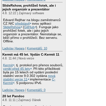
SlideRshow, prohlížeč fotek, ale i
jejich organizér a prezentátor
4.8. 12:22 | Zajímavý software
Edvard Rejthar na blogu zaměstnanců
CZ.NIC
představil
svou aplikaci
SlideRshow
(
GitHub
). Funguje jako
prohlížeč fotek, ale i jako jejich
organizér a prezentátor. Neinstaluje se,
běží přímo v prohlížeči. Bez serveru.
Offline.
Ladislav Hagara
|
Komentářů: 10
Kermit má 45 let. Vydán C-Kermit 11
4.8. 11:44 | Nová verze
Kermit
, tj. protokol pro přenos souborů,
vznikl před 45 lety
. Při této příležitosti
byla po 15 letech od vydání poslední
stabilní verze 9.0.302 vydána
nová
stabilní verze 11
implementace
C-
Kermit
. S podporou IPv6.
Ladislav Hagara
|
Komentářů: 0
20 let Pandoc
4.8. 11:11 | Zajímavý článek