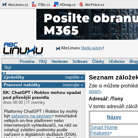
AbcLinuxu.cz
ITBiz.cz
HDmag.cz
AbcPráce.cz
AbcLinuxu
hledá autory
!
Poradna
FAQ
Hardware
Software
Články
Učebnice
Blog
Styl
×
Seznam zálože
Zprávičky
napište »
Pracovní nabídky
inzerujte »
Zde si můžete prohléd
spam
.
EK: ChatGPT i Roblox mohou spadat
pod přísnější pravidla
Adresář: /Tony
dnes 08:00 | IT novinky
V tomto adresáři zálož
Platformy ChatGPT i Roblox by mohly
být
zařazeny na seznam
mimořádně
Název
velkých on-line platforem nebo
internetových vyhledávačů, na něž se
Smart Home
vztahují zvláštní podmínky podle
Features
nařízení o digitálních službách (DSA).