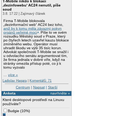
T-Mobile nikdo k blokaci
‚dezinfowebu‘ AC24 nenutil, píše
soud
3.8. 17:22 | Zajímavý článek
Firma T-Mobile blokovala
„dezinformační web“ AC24 bez toho,
aniž by k tomu měla závazný pokyn
orgánů veřejné moci
. Píše to ve svém
rozsudku Městský soud v Praze, který
po čtyřech letech uzavřel kauzu blokace
zmíněného webu. Operátor musí
uhradit škodu ve výši 35 tisíc korun.
Advokát společnosti T-Mobile se snažil i
u odvolacího senátu argumentovat tím,
že firma jednala v dobré víře, když na
stránky omezila přístup poté, co ji k
tomu vyzvalo
…
více »
Ladislav Hagara
|
Komentářů: 71
Centrum
|
Napsat
|
Starší
Anketa
navrhněte »
Které desktopové prostředí na Linuxu
používáte?
Budgie
(
10%
)