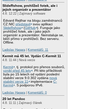
SlideRshow, prohlížeč fotek, ale i
jejich organizér a prezentátor
4.8. 12:22 | Zajímavý software
Edvard Rejthar na blogu zaměstnanců
CZ.NIC
představil
svou aplikaci
SlideRshow
(
GitHub
). Funguje jako
prohlížeč fotek, ale i jako jejich
organizér a prezentátor. Neinstaluje se,
běží přímo v prohlížeči. Bez serveru.
Offline.
Ladislav Hagara
|
Komentářů: 11
Kermit má 45 let. Vydán C-Kermit 11
4.8. 11:44 | Nová verze
Kermit
, tj. protokol pro přenos souborů,
vznikl před 45 lety
. Při této příležitosti
byla po 15 letech od vydání poslední
stabilní verze 9.0.302 vydána
nová
stabilní verze 11
implementace
C-
Kermit
. S podporou IPv6.
Ladislav Hagara
|
Komentářů: 0
20 let Pandoc
4.8. 11:11 | Zajímavý článek