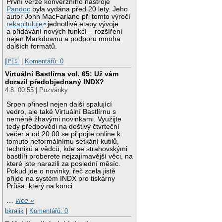
První verze konverzního nástroje
Pandoc
byla vydána před 20 lety. Jeho
autor John MacFarlane při tomto výročí
rekapituluje
jednotlivé etapy vývoje
a přidávání nových funkcí – rozšíření
nejen Markdownu a podporu mnoha
dalších formátů.
|🇵🇸
|
Komentářů: 0
Virtuální Bastlírna vol. 65: Už vám
dorazil předobjednaný INDX?
4.8. 00:55 | Pozvánky
Srpen přinesl nejen další spalující
vedro, ale také Virtuální Bastlírnu s
neméně žhavými novinkami. Využijte
tedy předpovědi na deštivý čtvrteční
večer a od 20:00 se připojte online k
tomuto neformálnímu setkání kutilů,
techniků a vědců, kde se strahovskými
bastlíři proberete nejzajímavější věci, na
které jste narazili za poslední měsíc.
Pokud jde o novinky, řeč zcela jistě
přijde na systém INDX pro tiskárny
Průša, který na konci
…
více »
bkralik
|
Komentářů: 0