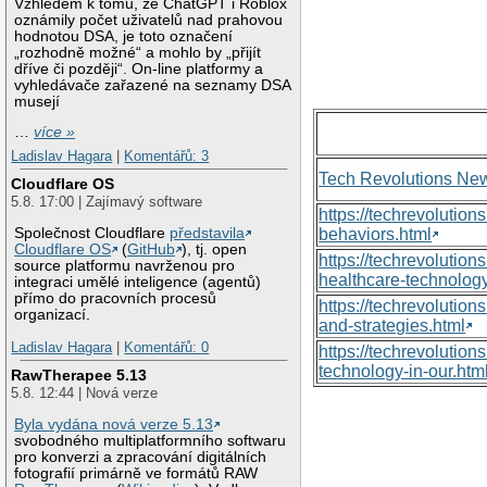
Vzhledem k tomu, že ChatGPT i Roblox
oznámily počet uživatelů nad prahovou
hodnotou DSA, je toto označení
„rozhodně možné“ a mohlo by „přijít
dříve či později“. On-line platformy a
vyhledávače zařazené na seznamy DSA
musejí
…
více »
Ladislav Hagara
|
Komentářů: 3
Tech Revolutions Ne
Cloudflare OS
5.8. 17:00 | Zajímavý software
https://techrevolutio
Společnost Cloudflare
představila
behaviors.html
Cloudflare OS
(
GitHub
), tj. open
https://techrevoluti
source platformu navrženou pro
healthcare-technology
integraci umělé inteligence (agentů)
přímo do pracovních procesů
https://techrevolutio
organizací.
and-strategies.html
Ladislav Hagara
|
Komentářů: 0
https://techrevolutio
technology-in-our.htm
RawTherapee 5.13
5.8. 12:44 | Nová verze
Byla vydána nová verze 5.13
svobodného multiplatformního softwaru
pro konverzi a zpracování digitálních
fotografií primárně ve formátů RAW