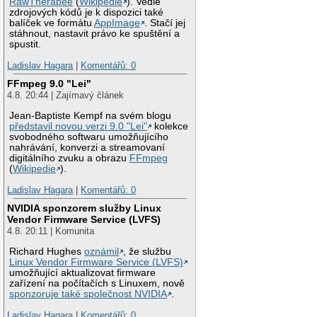
RawTherapee
(
Wikipedie
). Vedle
zdrojových kódů je k dispozici také
balíček ve formátu
AppImage
. Stačí jej
stáhnout, nastavit právo ke spuštění a
spustit.
Ladislav Hagara
|
Komentářů: 0
FFmpeg 9.0 "Lei"
4.8. 20:44 | Zajímavý článek
Jean-Baptiste Kempf na svém blogu
představil novou verzi 9.0 "Lei"
kolekce
svobodného softwaru umožňujícího
nahrávání, konverzi a streamovaní
digitálního zvuku a obrazu
FFmpeg
(
Wikipedie
).
Ladislav Hagara
|
Komentářů: 0
NVIDIA sponzorem služby Linux
Vendor Firmware Service (LVFS)
4.8. 20:11 | Komunita
Richard Hughes
oznámil
, že službu
Linux Vendor Firmware Service (LVFS)
umožňující aktualizovat firmware
zařízení na počítačích s Linuxem, nově
sponzoruje také společnost NVIDIA
.
Ladislav Hagara
|
Komentářů: 0