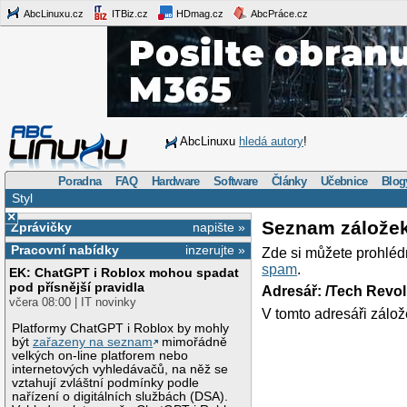
AbcLinuxu.cz
ITBiz.cz
HDmag.cz
AbcPráce.cz
AbcLinuxu
hledá autory
!
Poradna
FAQ
Hardware
Software
Články
Učebnice
Blog
Styl
×
Seznam zálože
Zprávičky
napište »
Pracovní nabídky
inzerujte »
Zde si můžete prohléd
spam
.
EK: ChatGPT i Roblox mohou spadat
pod přísnější pravidla
Adresář: /Tech Revo
včera 08:00 | IT novinky
V tomto adresáři zálož
Platformy ChatGPT i Roblox by mohly
být
zařazeny na seznam
mimořádně
velkých on-line platforem nebo
internetových vyhledávačů, na něž se
vztahují zvláštní podmínky podle
nařízení o digitálních službách (DSA).