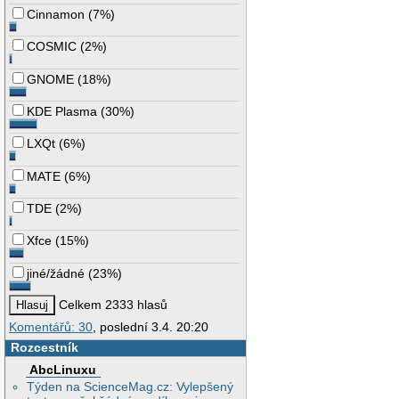
Cinnamon
(
7%
)
COSMIC
(
2%
)
GNOME
(
18%
)
KDE Plasma
(
30%
)
LXQt
(
6%
)
MATE
(
6%
)
TDE
(
2%
)
Xfce
(
15%
)
jiné/žádné
(
23%
)
Celkem 2333 hlasů
Komentářů: 30
, poslední 3.4. 20:20
Rozcestník
AbcLinuxu
Týden na ScienceMag.cz: Vylepšený