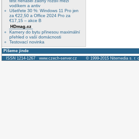
test nenašel žádný rozdíl mezi
vodíkem a antiv
Ušetřete 30 %: Windows 11 Pro jen
za €22,50 a Office 2024 Pro za
€17,15 – akce B
HDmag.cz
Kamery do bytu přinesou maximální
přehled o vaší domácnosti
Testovací novinka
Píšeme jinde
ISSN 1214-1267
www.czech-server.cz
© 1999-2015
Nitemedia s. r. 