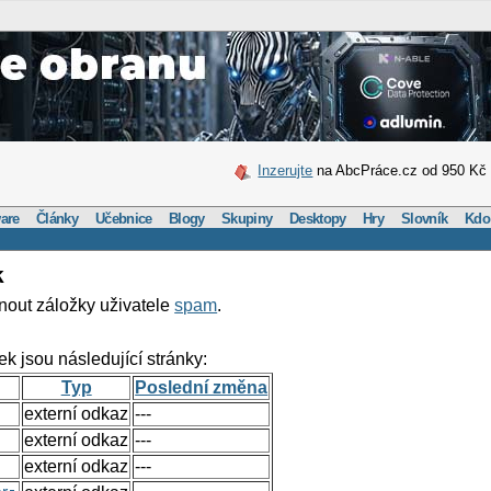
Inzerujte
na AbcPráce.cz od 950 Kč
are
Články
Učebnice
Blogy
Skupiny
Desktopy
Hry
Slovník
Kdo
k
nout záložky uživatele
spam
.
ek jsou následující stránky:
Typ
Poslední změna
externí odkaz
---
externí odkaz
---
externí odkaz
---