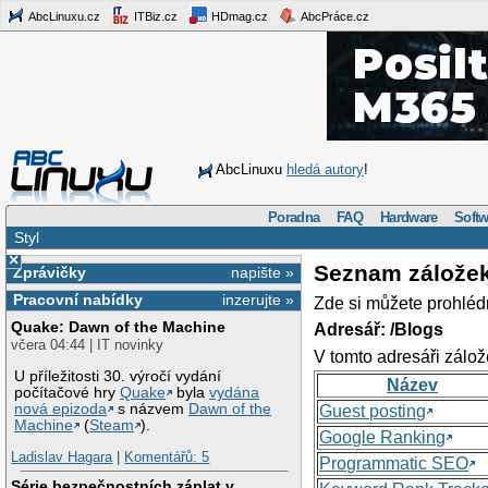
AbcLinuxu.cz
ITBiz.cz
HDmag.cz
AbcPráce.cz
AbcLinuxu
hledá autory
!
Poradna
FAQ
Hardware
Softw
Styl
×
Seznam zálože
Zprávičky
napište »
Pracovní nabídky
inzerujte »
Zde si můžete prohléd
Quake: Dawn of the Machine
Adresář: /Blogs
včera 04:44 | IT novinky
V tomto adresáři zálož
U příležitosti 30. výročí vydání
Název
počítačové hry
Quake
byla
vydána
nová epizoda
s názvem
Dawn of the
Guest posting
Machine
(
Steam
).
Google Ranking
Ladislav Hagara
|
Komentářů: 5
Programmatic SEO
Série bezpečnostních záplat v