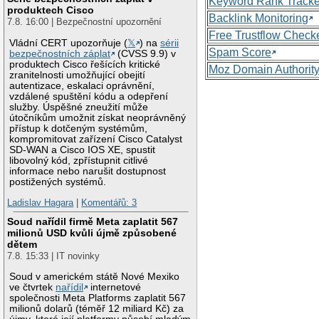
Keyword Rank Tracke
produktech Cisco
Backlink Monitoring
7.8. 16:00 | Bezpečnostní upozornění
Free Trustflow Check
Vládní CERT upozorňuje (
𝕏
) na
sérii
Spam Score
bezpečnostních záplat
(CVSS 9.9) v
produktech Cisco řešících kritické
Moz Domain Authorit
zranitelnosti umožňující obejití
autentizace, eskalaci oprávnění,
vzdálené spuštění kódu a odepření
služby. Úspěšné zneužití může
útočníkům umožnit získat neoprávněný
přístup k dotčeným systémům,
kompromitovat zařízení Cisco Catalyst
SD-WAN a Cisco IOS XE, spustit
libovolný kód, zpřístupnit citlivé
informace nebo narušit dostupnost
postižených systémů.
Ladislav Hagara
|
Komentářů: 3
Soud nařídil firmě Meta zaplatit 567
milionů USD kvůli újmě způsobené
dětem
7.8. 15:33 | IT novinky
Soud v americkém státě Nové Mexiko
ve čtvrtek
nařídil
internetové
společnosti Meta Platforms zaplatit 567
milionů dolarů (téměř 12 miliard Kč) za