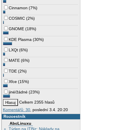
Cinnamon
(
7%
)
COSMIC
(
2%
)
GNOME
(
18%
)
KDE Plasma
(
30%
)
LXQt
(
6%
)
MATE
(
6%
)
TDE
(
2%
)
Xfce
(
15%
)
jiné/žádné
(
23%
)
Celkem 2355 hlasů
Komentářů: 30
, poslední 3.4. 20:20
Rozcestník
AbcLinuxu
Týden na ITBiz: Náklady na