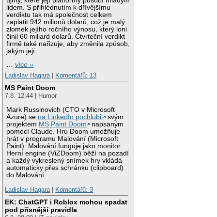
újmy, které její platformy působí mladým
lidem. S přihlédnutím k dřívějšímu
verdiktu tak má společnost celkem
zaplatit 942 milionů dolarů, což je malý
zlomek jejího ročního výnosu, který loni
činil 60 miliard dolarů. Čtvrteční verdikt
firmě také nařizuje, aby změnila způsob,
jakým její
…
více »
Ladislav Hagara
|
Komentářů: 13
MS Paint Doom
7.8. 12:44 | Humor
Mark Russinovich (CTO v Microsoft
Azure) se
na LinkedIn pochlubil
svým
projektem
MS Paint Doom
napsaným
pomocí Claude. Hru Doom umožňuje
hrát v programu Malování (Microsoft
Paint). Malování funguje jako monitor.
Herní engine (ViZDoom) běží na pozadí
a každý vykreslený snímek hry vkládá
automaticky přes schránku (clipboard)
do Malování.
Ladislav Hagara
|
Komentářů: 3
EK: ChatGPT i Roblox mohou spadat
pod přísnější pravidla