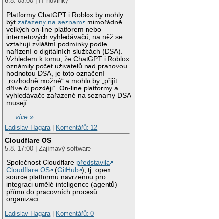
6.8. 08:00 | IT novinky
Platformy ChatGPT i Roblox by mohly
být
zařazeny na seznam
mimořádně
velkých on-line platforem nebo
internetových vyhledávačů, na něž se
vztahují zvláštní podmínky podle
nařízení o digitálních službách (DSA).
Vzhledem k tomu, že ChatGPT i Roblox
oznámily počet uživatelů nad prahovou
hodnotou DSA, je toto označení
„rozhodně možné“ a mohlo by „přijít
dříve či později“. On-line platformy a
vyhledávače zařazené na seznamy DSA
musejí
…
více »
Ladislav Hagara
|
Komentářů: 12
Cloudflare OS
5.8. 17:00 | Zajímavý software
Společnost Cloudflare
představila
Cloudflare OS
(
GitHub
), tj. open
source platformu navrženou pro
integraci umělé inteligence (agentů)
přímo do pracovních procesů
organizací.
Ladislav Hagara
|
Komentářů: 0