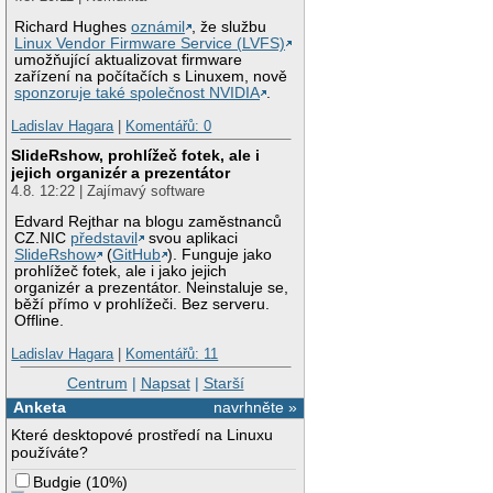
Richard Hughes
oznámil
, že službu
Linux Vendor Firmware Service (LVFS)
umožňující aktualizovat firmware
zařízení na počítačích s Linuxem, nově
sponzoruje také společnost NVIDIA
.
Ladislav Hagara
|
Komentářů: 0
SlideRshow, prohlížeč fotek, ale i
jejich organizér a prezentátor
4.8. 12:22 | Zajímavý software
Edvard Rejthar na blogu zaměstnanců
CZ.NIC
představil
svou aplikaci
SlideRshow
(
GitHub
). Funguje jako
prohlížeč fotek, ale i jako jejich
organizér a prezentátor. Neinstaluje se,
běží přímo v prohlížeči. Bez serveru.
Offline.
Ladislav Hagara
|
Komentářů: 11
Centrum
|
Napsat
|
Starší
Anketa
navrhněte »
Které desktopové prostředí na Linuxu
používáte?
Budgie
(
10%
)