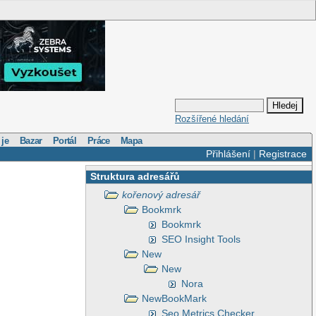
Rozšířené hledání
 je
Bazar
Portál
Práce
Mapa
Přihlášení
|
Registrace
Struktura adresářů
kořenový adresář
Bookmrk
Bookmrk
SEO Insight Tools
New
New
Nora
NewBookMark
Seo Metrics Checker