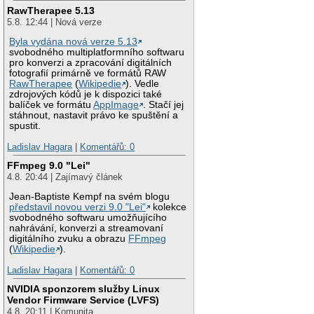
RawTherapee 5.13
5.8. 12:44 | Nová verze
Byla vydána nová verze 5.13
svobodného multiplatformního softwaru
pro konverzi a zpracování digitálních
fotografií primárně ve formátů RAW
RawTherapee
(
Wikipedie
). Vedle
zdrojových kódů je k dispozici také
balíček ve formátu
AppImage
. Stačí jej
stáhnout, nastavit právo ke spuštění a
spustit.
Ladislav Hagara
|
Komentářů: 0
FFmpeg 9.0 "Lei"
4.8. 20:44 | Zajímavý článek
Jean-Baptiste Kempf na svém blogu
představil novou verzi 9.0 "Lei"
kolekce
svobodného softwaru umožňujícího
nahrávání, konverzi a streamovaní
digitálního zvuku a obrazu
FFmpeg
(
Wikipedie
).
Ladislav Hagara
|
Komentářů: 0
NVIDIA sponzorem služby Linux
Vendor Firmware Service (LVFS)
4.8. 20:11 | Komunita