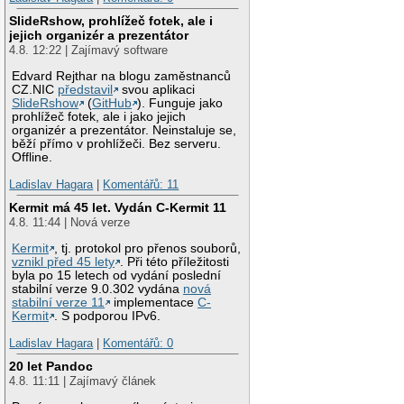
SlideRshow, prohlížeč fotek, ale i
jejich organizér a prezentátor
4.8. 12:22 | Zajímavý software
Edvard Rejthar na blogu zaměstnanců
CZ.NIC
představil
svou aplikaci
SlideRshow
(
GitHub
). Funguje jako
prohlížeč fotek, ale i jako jejich
organizér a prezentátor. Neinstaluje se,
běží přímo v prohlížeči. Bez serveru.
Offline.
Ladislav Hagara
|
Komentářů: 11
Kermit má 45 let. Vydán C-Kermit 11
4.8. 11:44 | Nová verze
Kermit
, tj. protokol pro přenos souborů,
vznikl před 45 lety
. Při této příležitosti
byla po 15 letech od vydání poslední
stabilní verze 9.0.302 vydána
nová
stabilní verze 11
implementace
C-
Kermit
. S podporou IPv6.
Ladislav Hagara
|
Komentářů: 0
20 let Pandoc
4.8. 11:11 | Zajímavý článek