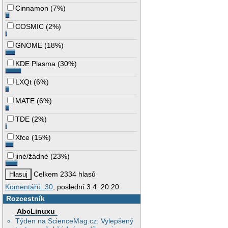
Cinnamon
(
7%
)
COSMIC
(
2%
)
GNOME
(
18%
)
KDE Plasma
(
30%
)
LXQt
(
6%
)
MATE
(
6%
)
TDE
(
2%
)
Xfce
(
15%
)
jiné/žádné
(
23%
)
Celkem 2334 hlasů
Komentářů: 30
, poslední 3.4. 20:20
Rozcestník
AbcLinuxu
Týden na ScienceMag.cz: Vylepšený