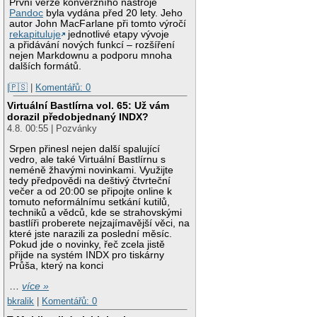
První verze konverzního nástroje
Pandoc
byla vydána před 20 lety. Jeho
autor John MacFarlane při tomto výročí
rekapituluje
jednotlivé etapy vývoje
a přidávání nových funkcí – rozšíření
nejen Markdownu a podporu mnoha
dalších formátů.
|🇵🇸
|
Komentářů: 0
Virtuální Bastlírna vol. 65: Už vám
dorazil předobjednaný INDX?
4.8. 00:55 | Pozvánky
Srpen přinesl nejen další spalující
vedro, ale také Virtuální Bastlírnu s
neméně žhavými novinkami. Využijte
tedy předpovědi na deštivý čtvrteční
večer a od 20:00 se připojte online k
tomuto neformálnímu setkání kutilů,
techniků a vědců, kde se strahovskými
bastlíři proberete nejzajímavější věci, na
které jste narazili za poslední měsíc.
Pokud jde o novinky, řeč zcela jistě
přijde na systém INDX pro tiskárny
Průša, který na konci
…
více »
bkralik
|
Komentářů: 0