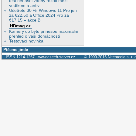
test nenašel žádný rozdíl mezi
vodíkem a antiv
Ušetřete 30 %: Windows 11 Pro jen
za €22,50 a Office 2024 Pro za
€17,15 – akce B
HDmag.cz
Kamery do bytu přinesou maximální
přehled o vaší domácnosti
Testovací novinka
Píšeme jinde
ISSN 1214-1267
www.czech-server.cz
© 1999-2015
Nitemedia s. r. 