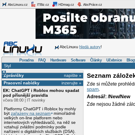
AbcLinuxu.cz
ITBiz.cz
HDmag.cz
AbcPráce.cz
AbcLinuxu
hledá autory
!
Poradna
FAQ
Hardware
Software
Články
Učebnice
Blog
Styl
×
Seznam zálože
Zprávičky
napište »
Pracovní nabídky
inzerujte »
Zde si můžete prohléd
spam
.
EK: ChatGPT i Roblox mohou spadat
pod přísnější pravidla
Adresář: /New/New
včera 08:00 | IT novinky
Zde nejsou žádné zálo
Platformy ChatGPT i Roblox by mohly
být
zařazeny na seznam
mimořádně
velkých on-line platforem nebo
internetových vyhledávačů, na něž se
vztahují zvláštní podmínky podle
nařízení o digitálních službách (DSA).