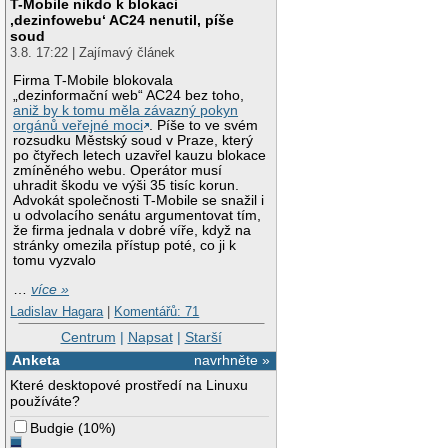
T-Mobile nikdo k blokaci
‚dezinfowebu‘ AC24 nenutil, píše
soud
3.8. 17:22 | Zajímavý článek
Firma T-Mobile blokovala
„dezinformační web“ AC24 bez toho,
aniž by k tomu měla závazný pokyn
orgánů veřejné moci
. Píše to ve svém
rozsudku Městský soud v Praze, který
po čtyřech letech uzavřel kauzu blokace
zmíněného webu. Operátor musí
uhradit škodu ve výši 35 tisíc korun.
Advokát společnosti T-Mobile se snažil i
u odvolacího senátu argumentovat tím,
že firma jednala v dobré víře, když na
stránky omezila přístup poté, co ji k
tomu vyzvalo
…
více »
Ladislav Hagara
|
Komentářů: 71
Centrum
|
Napsat
|
Starší
Anketa
navrhněte »
Které desktopové prostředí na Linuxu
používáte?
Budgie
(
10%
)