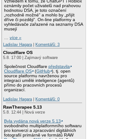
Vzhledem k tomu, že ChatGPT i Roblox
oznámily počet uživatelů nad prahovou
hodnotou DSA, je toto označení
„rozhodně možné“ a mohlo by „přijít
dříve či později“. On-line platformy a
vyhledávače zařazené na seznamy DSA
musejí
…
více »
Ladislav Hagara
|
Komentářů: 3
Cloudflare OS
5.8. 17:00 | Zajímavý software
Společnost Cloudflare
představila
Cloudflare OS
(
GitHub
), tj. open
source platformu navrženou pro
integraci umělé inteligence (agentů)
přímo do pracovních procesů
organizací.
Ladislav Hagara
|
Komentářů: 0
RawTherapee 5.13
5.8. 12:44 | Nová verze
Byla vydána nová verze 5.13
svobodného multiplatformního softwaru
pro konverzi a zpracování digitálních
fotografií primárně ve formátů RAW