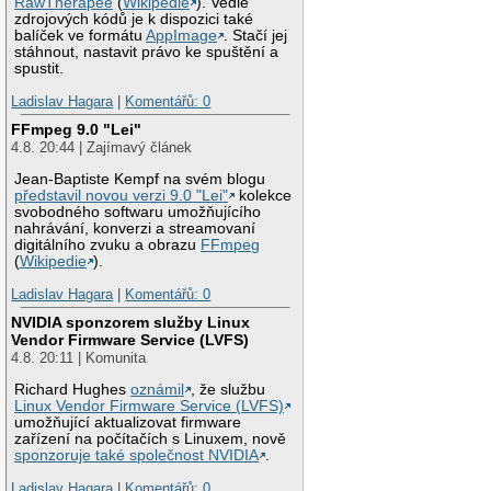
RawTherapee
(
Wikipedie
). Vedle
zdrojových kódů je k dispozici také
balíček ve formátu
AppImage
. Stačí jej
stáhnout, nastavit právo ke spuštění a
spustit.
Ladislav Hagara
|
Komentářů: 0
FFmpeg 9.0 "Lei"
4.8. 20:44 | Zajímavý článek
Jean-Baptiste Kempf na svém blogu
představil novou verzi 9.0 "Lei"
kolekce
svobodného softwaru umožňujícího
nahrávání, konverzi a streamovaní
digitálního zvuku a obrazu
FFmpeg
(
Wikipedie
).
Ladislav Hagara
|
Komentářů: 0
NVIDIA sponzorem služby Linux
Vendor Firmware Service (LVFS)
4.8. 20:11 | Komunita
Richard Hughes
oznámil
, že službu
Linux Vendor Firmware Service (LVFS)
umožňující aktualizovat firmware
zařízení na počítačích s Linuxem, nově
sponzoruje také společnost NVIDIA
.
Ladislav Hagara
|
Komentářů: 0