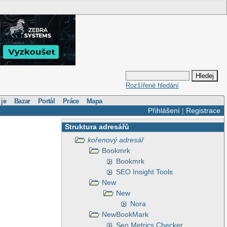
Rozšířené hledání
 je
Bazar
Portál
Práce
Mapa
Přihlášení
|
Registrace
Struktura adresářů
kořenový adresář
Bookmrk
Bookmrk
SEO Insight Tools
New
New
Nora
NewBookMark
Seo Metrics Checker