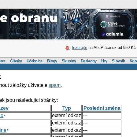
Inzerujte
na AbcPráce.cz od 950 Kč
are
Články
Učebnice
Blogy
Skupiny
Desktopy
Hry
Slovník
Kdo
k
nout záložky uživatele
spam
.
ek jsou následující stránky:
zev
Typ
Poslední změna
no
externí odkaz
---
externí odkaz
---
ine
externí odkaz
---