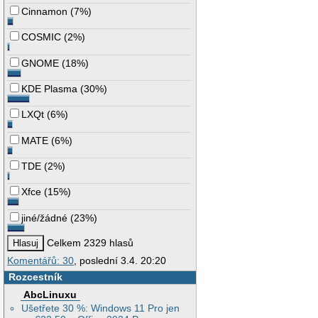
Cinnamon
(
7%
)
COSMIC
(
2%
)
GNOME
(
18%
)
KDE Plasma
(
30%
)
LXQt
(
6%
)
MATE
(
6%
)
TDE
(
2%
)
Xfce
(
15%
)
jiné/žádné
(
23%
)
Celkem 2329 hlasů
Komentářů: 30
, poslední 3.4. 20:20
Rozcestník
AbcLinuxu
Ušetřete 30 %: Windows 11 Pro jen