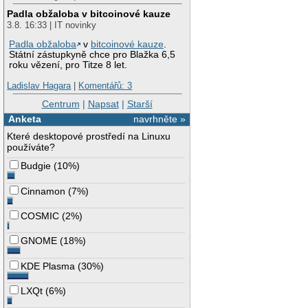
Padla obžaloba v bitcoinové kauze
3.8. 16:33 | IT novinky
Padla obžaloba
v
bitcoinové kauze
.
Státní zástupkyně chce pro Blažka 6,5
roku vězení, pro Titze 8 let.
Ladislav Hagara
|
Komentářů: 3
Centrum
|
Napsat
|
Starší
Anketa
navrhněte »
Které desktopové prostředí na Linuxu
používáte?
Budgie
(
10%
)
Cinnamon
(
7%
)
COSMIC
(
2%
)
GNOME
(
18%
)
KDE Plasma
(
30%
)
LXQt
(
6%
)