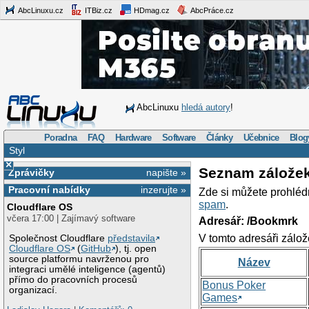
AbcLinuxu.cz
ITBiz.cz
HDmag.cz
AbcPráce.cz
AbcLinuxu
hledá autory
!
Poradna
FAQ
Hardware
Software
Články
Učebnice
Blog
Styl
×
Seznam zálože
Zprávičky
napište »
Pracovní nabídky
inzerujte »
Zde si můžete prohléd
spam
.
Cloudflare OS
včera 17:00 | Zajímavý software
Adresář: /Bookmrk
V tomto adresáři zálož
Společnost Cloudflare
představila
Cloudflare OS
(
GitHub
), tj. open
source platformu navrženou pro
Název
integraci umělé inteligence (agentů)
přímo do pracovních procesů
Bonus Poker
organizací.
Games