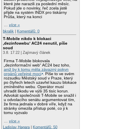
které jste narazili za poslední měsíc.
Pokud jde o novinky, řeč zcela jistě
přijde na systém INDX pro tiskárny
Průša, který na konci
…
více »
bkralik
|
Komentářů: 0
T-Mobile nikdo k blokaci
‚dezinfowebu‘ AC24 nenutil, píše
soud
3.8. 17:22 | Zajímavý článek
Firma T-Mobile blokovala
„dezinformační web“ AC24 bez toho,
aniž by k tomu měla závazný pokyn
orgánů veřejné moci
. Píše to ve svém
rozsudku Městský soud v Praze, který
po čtyřech letech uzavřel kauzu blokace
zmíněného webu. Operátor musí
uhradit škodu ve výši 35 tisíc korun.
Advokát společnosti T-Mobile se snažil i
u odvolacího senátu argumentovat tím,
že firma jednala v dobré víře, když na
stránky omezila přístup poté, co ji k
tomu vyzvalo
…
více »
Ladislav Hagara
|
Komentářů: 50