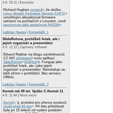
4.8. 20:11 | Komunita
Richard Hughes
oznámil
, že službu
Linux Vendor Firmware Service (LVFS)
umožňující aktualizovat firmware
zařízení na počítačích s Linuxem, nově
sponzoruje také společnost NVIDIA
.
Ladislav Hagara
|
Komentářů: 1
SlideRshow, prohlížeč fotek, ale i
jejich organizér a prezentátor
4.8. 12:22 | Zajímavý software
Edvard Rejthar na blogu zaměstnanců
CZ.NIC
představil
svou aplikaci
SlideRshow
(
GitHub
). Funguje jako
prohlížeč fotek, ale i jako jejich
organizér a prezentátor. Neinstaluje se,
běží přímo v prohlížeči. Bez serveru.
Offline.
Ladislav Hagara
|
Komentářů: 3
Kermit má 45 let. Vydán C-Kermit 11
4.8. 11:44 | Nová verze
Kermit
, tj. protokol pro přenos souborů,
vznikl před 45 lety
. Při této příležitosti
byla po 15 letech od vydání poslední