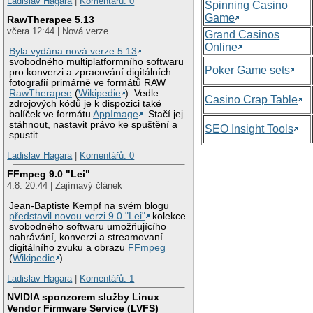
Ladislav Hagara
|
Komentářů: 0
Spinning Casino
Game
RawTherapee 5.13
včera 12:44 | Nová verze
Grand Casinos
Online
Byla vydána nová verze 5.13
svobodného multiplatformního softwaru
Poker Game sets
pro konverzi a zpracování digitálních
fotografií primárně ve formátů RAW
RawTherapee
(
Wikipedie
). Vedle
Casino Crap Table
zdrojových kódů je k dispozici také
balíček ve formátu
AppImage
. Stačí jej
stáhnout, nastavit právo ke spuštění a
SEO Insight Tools
spustit.
Ladislav Hagara
|
Komentářů: 0
FFmpeg 9.0 "Lei"
4.8. 20:44 | Zajímavý článek
Jean-Baptiste Kempf na svém blogu
představil novou verzi 9.0 "Lei"
kolekce
svobodného softwaru umožňujícího
nahrávání, konverzi a streamovaní
digitálního zvuku a obrazu
FFmpeg
(
Wikipedie
).
Ladislav Hagara
|
Komentářů: 1
NVIDIA sponzorem služby Linux
Vendor Firmware Service (LVFS)