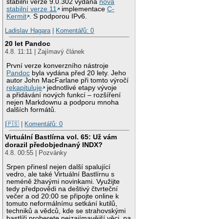
stabilní verze 9.0.302 vydána
nová
stabilní verze 11
implementace
C-
Kermit
. S podporou IPv6.
Ladislav Hagara
|
Komentářů: 0
20 let Pandoc
4.8. 11:11 | Zajímavý článek
První verze konverzního nástroje
Pandoc
byla vydána před 20 lety. Jeho
autor John MacFarlane při tomto výročí
rekapituluje
jednotlivé etapy vývoje
a přidávání nových funkcí – rozšíření
nejen Markdownu a podporu mnoha
dalších formátů.
|🇵🇸
|
Komentářů: 0
Virtuální Bastlírna vol. 65: Už vám
dorazil předobjednaný INDX?
4.8. 00:55 | Pozvánky
Srpen přinesl nejen další spalující
vedro, ale také Virtuální Bastlírnu s
neméně žhavými novinkami. Využijte
tedy předpovědi na deštivý čtvrteční
večer a od 20:00 se připojte online k
tomuto neformálnímu setkání kutilů,
techniků a vědců, kde se strahovskými
bastlíři proberete nejzajímavější věci, na