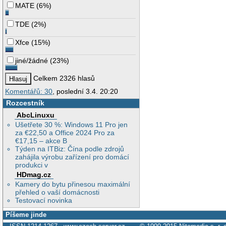
MATE
(
6%
)
TDE
(
2%
)
Xfce
(
15%
)
jiné/žádné
(
23%
)
Celkem 2326 hlasů
Komentářů: 30
, poslední 3.4. 20:20
Rozcestník
AbcLinuxu
Ušetřete 30 %: Windows 11 Pro jen
za €22,50 a Office 2024 Pro za
€17,15 – akce B
Týden na ITBiz: Čína podle zdrojů
zahájila výrobu zařízení pro domácí
produkci v
HDmag.cz
Kamery do bytu přinesou maximální
přehled o vaší domácnosti
Testovací novinka
Píšeme jinde