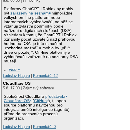
6.8. 08:00 | IT novinky
Platformy ChatGPT i Roblox by mohly
být
zařazeny na seznam
mimořádně
velkých on-line platforem nebo
internetových vyhledávačů, na něž se
vztahují zvláštní podmínky podle
nařízení o digitálních službách (DSA).
Vzhledem k tomu, že ChatGPT i Roblox
oznámily počet uživatelů nad prahovou
hodnotou DSA, je toto označení
„rozhodně možné“ a mohlo by „přijít
dříve či později“. On-line platformy a
vyhledávače zařazené na seznamy DSA
musejí
…
více »
Ladislav Hagara
|
Komentářů: 12
Cloudflare OS
5.8. 17:00 | Zajímavý software
Společnost Cloudflare
představila
Cloudflare OS
(
GitHub
), tj. open
source platformu navrženou pro
integraci umělé inteligence (agentů)
přímo do pracovních procesů
organizací.
Ladislav Hagara
|
Komentářů: 0