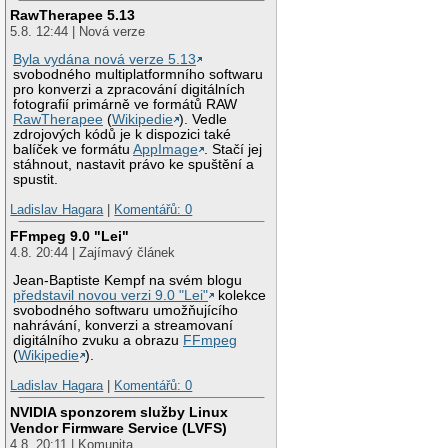
RawTherapee 5.13
5.8. 12:44 | Nová verze
Byla vydána nová verze 5.13
svobodného multiplatformního softwaru
pro konverzi a zpracování digitálních
fotografií primárně ve formátů RAW
RawTherapee
(
Wikipedie
). Vedle
zdrojových kódů je k dispozici také
balíček ve formátu
AppImage
. Stačí jej
stáhnout, nastavit právo ke spuštění a
spustit.
Ladislav Hagara
|
Komentářů: 0
FFmpeg 9.0 "Lei"
4.8. 20:44 | Zajímavý článek
Jean-Baptiste Kempf na svém blogu
představil novou verzi 9.0 "Lei"
kolekce
svobodného softwaru umožňujícího
nahrávání, konverzi a streamovaní
digitálního zvuku a obrazu
FFmpeg
(
Wikipedie
).
Ladislav Hagara
|
Komentářů: 0
NVIDIA sponzorem služby Linux
Vendor Firmware Service (LVFS)
4.8. 20:11 | Komunita