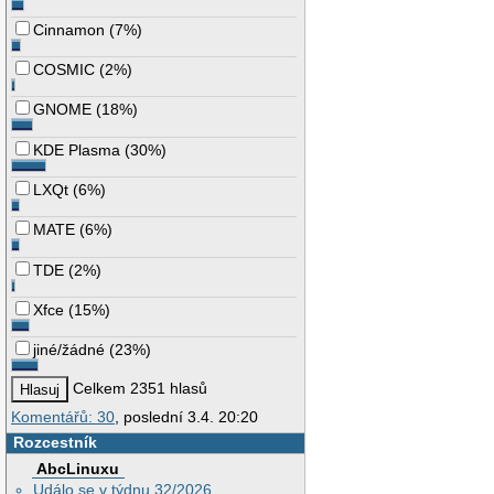
Cinnamon
(
7%
)
COSMIC
(
2%
)
GNOME
(
18%
)
KDE Plasma
(
30%
)
LXQt
(
6%
)
MATE
(
6%
)
TDE
(
2%
)
Xfce
(
15%
)
jiné/žádné
(
23%
)
Celkem 2351 hlasů
Komentářů: 30
, poslední 3.4. 20:20
Rozcestník
AbcLinuxu
Událo se v týdnu 32/2026