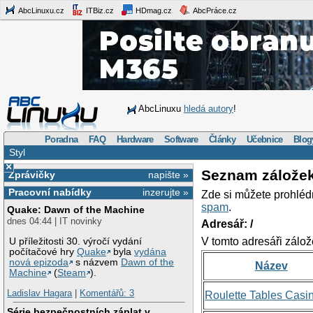
AbcLinuxu.cz
ITBiz.cz
HDmag.cz
AbcPráce.cz
AbcLinuxu
hledá autory
!
Poradna
FAQ
Hardware
Software
Články
Učebnice
Blog
Styl
×
Seznam zálože
Zprávičky
napište »
Pracovní nabídky
inzerujte »
Zde si můžete prohléd
spam
.
Quake: Dawn of the Machine
dnes 04:44 | IT novinky
Adresář: /
V tomto adresáři zálož
U příležitosti 30. výročí vydání
počítačové hry
Quake
byla
vydána
nová epizoda
s názvem
Dawn of the
Název
Machine
(
Steam
).
Ladislav Hagara
|
Komentářů: 3
Roulette Tables Casi
Série bezpečnostních záplat v