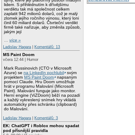
újmy, které její platformy působí mladým
lidem. S přihlédnutím k dřívějšímu
verdiktu tak má společnost celkem
zaplatit 942 milionů dolarů, což je malý
zlomek jejího ročního výnosu, který loni
činil 60 miliard dolarů. Čtvrteční verdikt
firmě také nařizuje, aby změnila způsob,
jakým její
…
více »
Ladislav Hagara
|
Komentářů: 13
MS Paint Doom
včera 12:44 | Humor
Mark Russinovich (CTO v Microsoft
Azure) se
na LinkedIn pochlubil
svým
projektem
MS Paint Doom
napsaným
pomocí Claude. Hru Doom umožňuje
hrát v programu Malování (Microsoft
Paint). Malování funguje jako monitor.
Herní engine (ViZDoom) běží na pozadí
a každý vykreslený snímek hry vkládá
automaticky přes schránku (clipboard)
do Malování.
Ladislav Hagara
|
Komentářů: 3
EK: ChatGPT i Roblox mohou spadat
pod přísnější pravidla