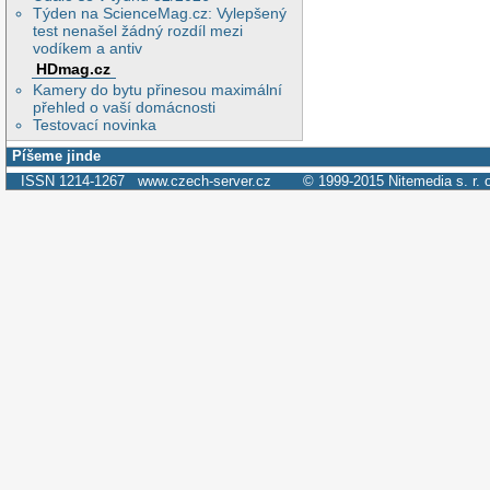
Týden na ScienceMag.cz: Vylepšený
test nenašel žádný rozdíl mezi
vodíkem a antiv
HDmag.cz
Kamery do bytu přinesou maximální
přehled o vaší domácnosti
Testovací novinka
Píšeme jinde
ISSN 1214-1267
www.czech-server.cz
© 1999-2015
Nitemedia s. r. 