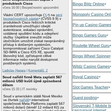
produktech Cisco
Bingo Blitz Online
včera 16:00 | Bezpečnostní upozornění
Monopoly Casino Onl
Vládní CERT upozorňuje (
𝕏
) na
sérii
bezpečnostních záplat
(CVSS 9.9) v
produktech Cisco řešících kritické
Pin up Casino Game
zranitelnosti umožňující obejití
autentizace, eskalaci oprávnění,
vzdálené spuštění kódu a odepření
Bingo Games Guru
služby. Úspěšné zneužití může
útočníkům umožnit získat neoprávněný
přístup k dotčeným systémům,
Roulette Wheel Guru
kompromitovat zařízení Cisco Catalyst
SD-WAN a Cisco IOS XE, spustit
libovolný kód, zpřístupnit citlivé
Bingo Wheel Spinner
informace nebo narušit dostupnost
postižených systémů.
Wildz Casino Games
Ladislav Hagara
|
Komentářů: 2
Royal Casinoz
Soud nařídil firmě Meta zaplatit 567
milionů USD kvůli újmě způsobené
dětem
Slot Games Teacher
včera 15:33 | IT novinky
Soud v americkém státě Nové Mexiko
Guest posting
ve čtvrtek
nařídil
internetové
společnosti Meta Platforms zaplatit 567
Slovenský T-Mobile 
milionů dolarů (téměř 12 miliard Kč) za
cenzurovat internet