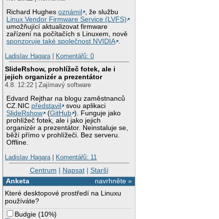
Richard Hughes
oznámil
, že službu
Linux Vendor Firmware Service (LVFS)
umožňující aktualizovat firmware
zařízení na počítačích s Linuxem, nově
sponzoruje také společnost NVIDIA
.
Ladislav Hagara
|
Komentářů: 0
SlideRshow, prohlížeč fotek, ale i
jejich organizér a prezentátor
4.8. 12:22 | Zajímavý software
Edvard Rejthar na blogu zaměstnanců
CZ.NIC
představil
svou aplikaci
SlideRshow
(
GitHub
). Funguje jako
prohlížeč fotek, ale i jako jejich
organizér a prezentátor. Neinstaluje se,
běží přímo v prohlížeči. Bez serveru.
Offline.
Ladislav Hagara
|
Komentářů: 11
Centrum
|
Napsat
|
Starší
Anketa
navrhněte »
Které desktopové prostředí na Linuxu
používáte?
Budgie
(
10%
)