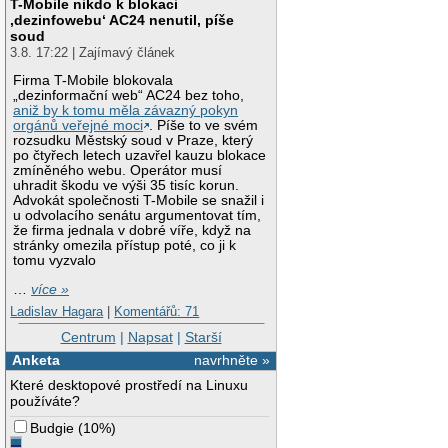
T-Mobile nikdo k blokaci
‚dezinfowebu‘ AC24 nenutil, píše
soud
3.8. 17:22 | Zajímavý článek
Firma T-Mobile blokovala
„dezinformační web“ AC24 bez toho,
aniž by k tomu měla závazný pokyn
orgánů veřejné moci
. Píše to ve svém
rozsudku Městský soud v Praze, který
po čtyřech letech uzavřel kauzu blokace
zmíněného webu. Operátor musí
uhradit škodu ve výši 35 tisíc korun.
Advokát společnosti T-Mobile se snažil i
u odvolacího senátu argumentovat tím,
že firma jednala v dobré víře, když na
stránky omezila přístup poté, co ji k
tomu vyzvalo
…
více »
Ladislav Hagara
|
Komentářů: 71
Centrum
|
Napsat
|
Starší
Anketa
navrhněte »
Které desktopové prostředí na Linuxu
používáte?
Budgie
(
10%
)