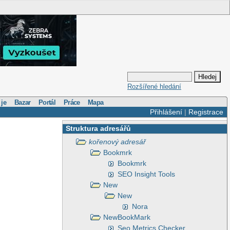
Rozšířené hledání
 je
Bazar
Portál
Práce
Mapa
Přihlášení
|
Registrace
Struktura adresářů
kořenový adresář
Bookmrk
Bookmrk
SEO Insight Tools
New
New
Nora
NewBookMark
Seo Metrics Checker