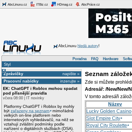
AbcLinuxu.cz
ITBiz.cz
HDmag.cz
AbcPráce.cz
AbcLinuxu
hledá autory
!
Poradna
FAQ
Hardware
Softw
Styl
×
Seznam zálože
Zprávičky
napište »
Pracovní nabídky
inzerujte »
Zde si můžete prohléd
EK: ChatGPT i Roblox mohou spadat
Adresář: /New/New/N
pod přísnější pravidla
V tomto adresáři zálož
včera 08:00 | IT novinky
Název
Platformy ChatGPT i Roblox by mohly
být
zařazeny na seznam
mimořádně
Lucky Golden Casino
velkých on-line platforem nebo
Slot Empire City
internetových vyhledávačů, na něž se
vztahují zvláštní podmínky podle
Royal City Roulette
nařízení o digitálních službách (DSA).