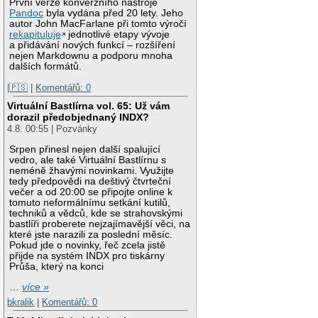
První verze konverzního nástroje
Pandoc
byla vydána před 20 lety. Jeho
autor John MacFarlane při tomto výročí
rekapituluje
jednotlivé etapy vývoje
a přidávání nových funkcí – rozšíření
nejen Markdownu a podporu mnoha
dalších formátů.
|🇵🇸
|
Komentářů: 0
Virtuální Bastlírna vol. 65: Už vám
dorazil předobjednaný INDX?
4.8. 00:55 | Pozvánky
Srpen přinesl nejen další spalující
vedro, ale také Virtuální Bastlírnu s
neméně žhavými novinkami. Využijte
tedy předpovědi na deštivý čtvrteční
večer a od 20:00 se připojte online k
tomuto neformálnímu setkání kutilů,
techniků a vědců, kde se strahovskými
bastlíři proberete nejzajímavější věci, na
které jste narazili za poslední měsíc.
Pokud jde o novinky, řeč zcela jistě
přijde na systém INDX pro tiskárny
Průša, který na konci
…
více »
bkralik
|
Komentářů: 0