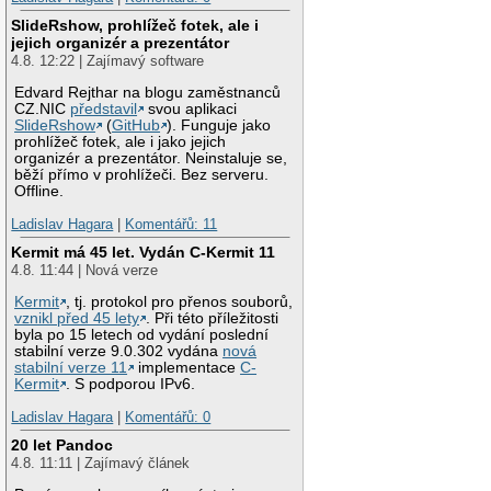
SlideRshow, prohlížeč fotek, ale i
jejich organizér a prezentátor
4.8. 12:22 | Zajímavý software
Edvard Rejthar na blogu zaměstnanců
CZ.NIC
představil
svou aplikaci
SlideRshow
(
GitHub
). Funguje jako
prohlížeč fotek, ale i jako jejich
organizér a prezentátor. Neinstaluje se,
běží přímo v prohlížeči. Bez serveru.
Offline.
Ladislav Hagara
|
Komentářů: 11
Kermit má 45 let. Vydán C-Kermit 11
4.8. 11:44 | Nová verze
Kermit
, tj. protokol pro přenos souborů,
vznikl před 45 lety
. Při této příležitosti
byla po 15 letech od vydání poslední
stabilní verze 9.0.302 vydána
nová
stabilní verze 11
implementace
C-
Kermit
. S podporou IPv6.
Ladislav Hagara
|
Komentářů: 0
20 let Pandoc
4.8. 11:11 | Zajímavý článek