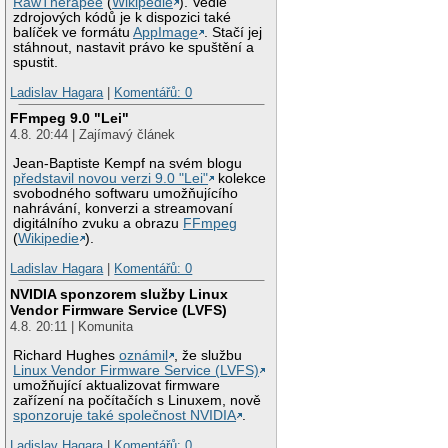
RawTherapee
(
Wikipedie
). Vedle
zdrojových kódů je k dispozici také
balíček ve formátu
AppImage
. Stačí jej
stáhnout, nastavit právo ke spuštění a
spustit.
Ladislav Hagara
|
Komentářů: 0
FFmpeg 9.0 "Lei"
4.8. 20:44 | Zajímavý článek
Jean-Baptiste Kempf na svém blogu
představil novou verzi 9.0 "Lei"
kolekce
svobodného softwaru umožňujícího
nahrávání, konverzi a streamovaní
digitálního zvuku a obrazu
FFmpeg
(
Wikipedie
).
Ladislav Hagara
|
Komentářů: 0
NVIDIA sponzorem služby Linux
Vendor Firmware Service (LVFS)
4.8. 20:11 | Komunita
Richard Hughes
oznámil
, že službu
Linux Vendor Firmware Service (LVFS)
umožňující aktualizovat firmware
zařízení na počítačích s Linuxem, nově
sponzoruje také společnost NVIDIA
.
Ladislav Hagara
|
Komentářů: 0