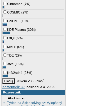
Cinnamon
(
7%
)
COSMIC
(
2%
)
GNOME
(
18%
)
KDE Plasma
(
30%
)
LXQt
(
6%
)
MATE
(
6%
)
TDE
(
2%
)
Xfce
(
15%
)
jiné/žádné
(
23%
)
Celkem 2335 hlasů
Komentářů: 30
, poslední 3.4. 20:20
Rozcestník
AbcLinuxu
Týden na ScienceMag.cz: Vylepšený