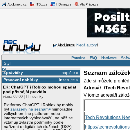
AbcLinuxu.cz
ITBiz.cz
HDmag.cz
AbcPráce.cz
AbcLinuxu
hledá autory
!
Poradna
FAQ
Hardware
Softw
Styl
×
Seznam zálože
Zprávičky
napište »
Pracovní nabídky
inzerujte »
Zde si můžete prohléd
EK: ChatGPT i Roblox mohou spadat
Adresář: /Tech Revo
pod přísnější pravidla
V tomto adresáři zálož
včera 08:00 | IT novinky
Platformy ChatGPT i Roblox by mohly
být
zařazeny na seznam
mimořádně
velkých on-line platforem nebo
Tech Revolutions Ne
internetových vyhledávačů, na něž se
vztahují zvláštní podmínky podle
nařízení o digitálních službách (DSA).
https://techrevolutio