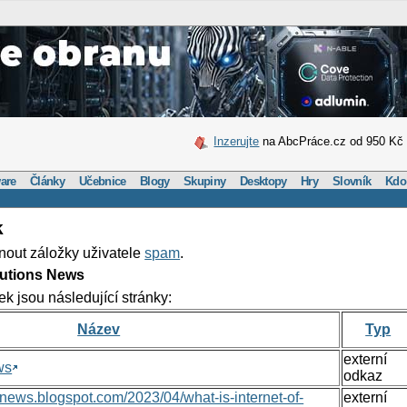
Inzerujte
na AbcPráce.cz od 950 Kč
are
Články
Učebnice
Blogy
Skupiny
Desktopy
Hry
Slovník
Kdo
k
nout záložky uživatele
spam
.
lutions News
ek jsou následující stránky:
Název
Typ
externí
ws
odkaz
nsnews.blogspot.com/2023/04/what-is-internet-of-
externí