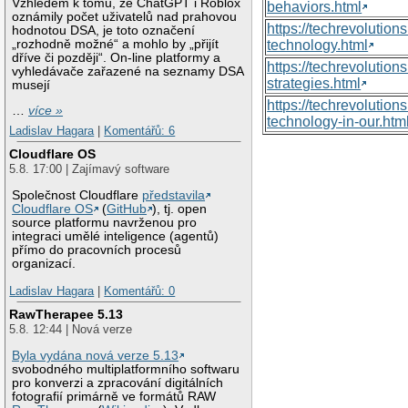
Vzhledem k tomu, že ChatGPT i Roblox
behaviors.html
oznámily počet uživatelů nad prahovou
https://techrevoluti
hodnotou DSA, je toto označení
„rozhodně možné“ a mohlo by „přijít
technology.html
dříve či později“. On-line platformy a
https://techrevolutio
vyhledávače zařazené na seznamy DSA
strategies.html
musejí
https://techrevolutio
…
více »
technology-in-our.htm
Ladislav Hagara
|
Komentářů: 6
Cloudflare OS
5.8. 17:00 | Zajímavý software
Společnost Cloudflare
představila
Cloudflare OS
(
GitHub
), tj. open
source platformu navrženou pro
integraci umělé inteligence (agentů)
přímo do pracovních procesů
organizací.
Ladislav Hagara
|
Komentářů: 0
RawTherapee 5.13
5.8. 12:44 | Nová verze
Byla vydána nová verze 5.13
svobodného multiplatformního softwaru
pro konverzi a zpracování digitálních
fotografií primárně ve formátů RAW