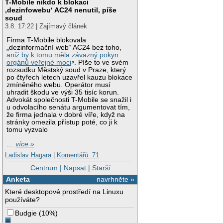
T-Mobile nikdo k blokaci
‚dezinfowebu‘ AC24 nenutil, píše
soud
3.8. 17:22 | Zajímavý článek
Firma T-Mobile blokovala
„dezinformační web“ AC24 bez toho,
aniž by k tomu měla závazný pokyn
orgánů veřejné moci
. Píše to ve svém
rozsudku Městský soud v Praze, který
po čtyřech letech uzavřel kauzu blokace
zmíněného webu. Operátor musí
uhradit škodu ve výši 35 tisíc korun.
Advokát společnosti T-Mobile se snažil i
u odvolacího senátu argumentovat tím,
že firma jednala v dobré víře, když na
stránky omezila přístup poté, co ji k
tomu vyzvalo
…
více »
Ladislav Hagara
|
Komentářů: 71
Centrum
|
Napsat
|
Starší
Anketa
navrhněte »
Které desktopové prostředí na Linuxu
používáte?
Budgie
(
10%
)