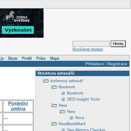
Rozšířené hledání
 je
Bazar
Portál
Práce
Mapa
Přihlášení
|
Registrace
Struktura adresářů
kořenový adresář
Bookmrk
Bookmrk
SEO Insight Tools
Poslední
New
změna
New
Nora
---
NewBookMark
Seo Metrics Checker
---