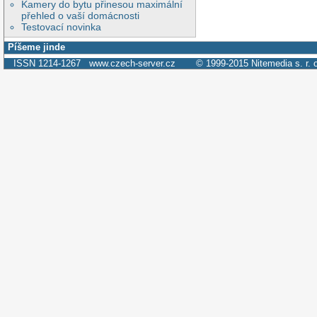
Kamery do bytu přinesou maximální
přehled o vaší domácnosti
Testovací novinka
Píšeme jinde
ISSN 1214-1267
www.czech-server.cz
© 1999-2015
Nitemedia s. r. 