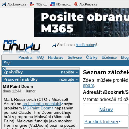
AbcLinuxu.cz
ITBiz.cz
HDmag.cz
AbcPráce.cz
AbcLinuxu
hledá autory
!
Poradna
FAQ
Hardware
Software
Články
Učebnice
Blog
Styl
×
Seznam zálože
Zprávičky
napište »
Pracovní nabídky
inzerujte »
Zde si můžete prohléd
spam
.
MS Paint Doom
dnes 12:44 | Humor
Adresář: /Bookmrk/S
V tomto adresáři zálož
Mark Russinovich (CTO v Microsoft
Azure) se
na LinkedIn pochlubil
svým
projektem
MS Paint Doom
napsaným
Název
pomocí Claude. Hru Doom umožňuje
hrát v programu Malování (Microsoft
Paint). Malování funguje jako monitor.
Backlink Indexer
Herní engine (ViZDoom) běží na pozadí