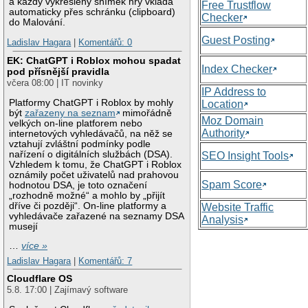
a každý vykreslený snímek hry vkládá
Free Trustflow
automaticky přes schránku (clipboard)
Checker
do Malování.
Guest Posting
Ladislav Hagara
|
Komentářů: 0
EK: ChatGPT i Roblox mohou spadat
Index Checker
pod přísnější pravidla
včera 08:00 | IT novinky
IP Address to
Platformy ChatGPT i Roblox by mohly
Location
být
zařazeny na seznam
mimořádně
Moz Domain
velkých on-line platforem nebo
Authority
internetových vyhledávačů, na něž se
vztahují zvláštní podmínky podle
nařízení o digitálních službách (DSA).
SEO Insight Tools
Vzhledem k tomu, že ChatGPT i Roblox
oznámily počet uživatelů nad prahovou
Spam Score
hodnotou DSA, je toto označení
„rozhodně možné“ a mohlo by „přijít
dříve či později“. On-line platformy a
Website Traffic
vyhledávače zařazené na seznamy DSA
Analysis
musejí
…
více »
Ladislav Hagara
|
Komentářů: 7
Cloudflare OS
5.8. 17:00 | Zajímavý software