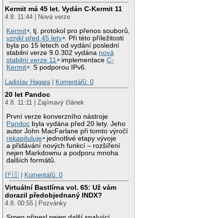
Kermit má 45 let. Vydán C-Kermit 11
4.8. 11:44 | Nová verze
Kermit
, tj. protokol pro přenos souborů,
vznikl před 45 lety
. Při této příležitosti
byla po 15 letech od vydání poslední
stabilní verze 9.0.302 vydána
nová
stabilní verze 11
implementace
C-
Kermit
. S podporou IPv6.
Ladislav Hagara
|
Komentářů: 0
20 let Pandoc
4.8. 11:11 | Zajímavý článek
První verze konverzního nástroje
Pandoc
byla vydána před 20 lety. Jeho
autor John MacFarlane při tomto výročí
rekapituluje
jednotlivé etapy vývoje
a přidávání nových funkcí – rozšíření
nejen Markdownu a podporu mnoha
dalších formátů.
|🇵🇸
|
Komentářů: 0
Virtuální Bastlírna vol. 65: Už vám
dorazil předobjednaný INDX?
4.8. 00:55 | Pozvánky
Srpen přinesl nejen další spalující