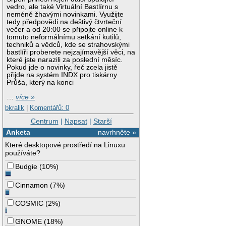
vedro, ale také Virtuální Bastlírnu s
neméně žhavými novinkami. Využijte
tedy předpovědi na deštivý čtvrteční
večer a od 20:00 se připojte online k
tomuto neformálnímu setkání kutilů,
techniků a vědců, kde se strahovskými
bastlíři proberete nejzajímavější věci, na
které jste narazili za poslední měsíc.
Pokud jde o novinky, řeč zcela jistě
přijde na systém INDX pro tiskárny
Průša, který na konci
…
více »
bkralik
|
Komentářů: 0
Centrum
|
Napsat
|
Starší
Anketa
navrhněte »
Které desktopové prostředí na Linuxu
používáte?
Budgie
(
10%
)
Cinnamon
(
7%
)
COSMIC
(
2%
)
GNOME
(
18%
)