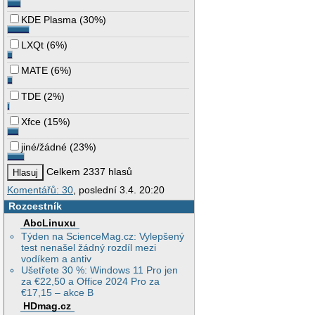
KDE Plasma
(
30%
)
LXQt
(
6%
)
MATE
(
6%
)
TDE
(
2%
)
Xfce
(
15%
)
jiné/žádné
(
23%
)
Celkem 2337 hlasů
Komentářů: 30
, poslední 3.4. 20:20
Rozcestník
AbcLinuxu
Týden na ScienceMag.cz: Vylepšený
test nenašel žádný rozdíl mezi
vodíkem a antiv
Ušetřete 30 %: Windows 11 Pro jen
za €22,50 a Office 2024 Pro za
€17,15 – akce B
HDmag.cz