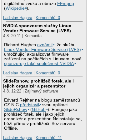
digitálního zvuku a obrazu
FFmpeg
(
Wikipedie
).
Ladislav Hagara
|
Komentářů: 0
NVIDIA sponzorem služby Linux
Vendor Firmware Service (LVFS)
4.8. 20:11 | Komunita
Richard Hughes
oznámil
, že službu
Linux Vendor Firmware Service (LVFS)
umožňující aktualizovat firmware
zařízení na počítačích s Linuxem, nově
sponzoruje také společnost NVIDIA
.
Ladislav Hagara
|
Komentářů: 0
SlideRshow, prohlížeč fotek, ale i
jejich organizér a prezentátor
4.8. 12:22 | Zajímavý software
Edvard Rejthar na blogu zaměstnanců
CZ.NIC
představil
svou aplikaci
SlideRshow
(
GitHub
). Funguje jako
prohlížeč fotek, ale i jako jejich
organizér a prezentátor. Neinstaluje se,
běží přímo v prohlížeči. Bez serveru.
Offline.
Ladislav Hagara
|
Komentářů: 11