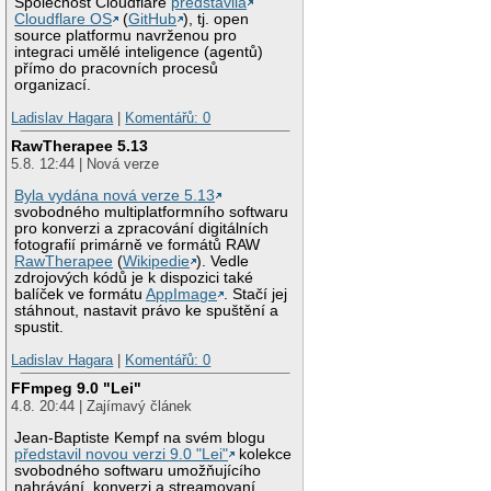
Společnost Cloudflare
představila
Cloudflare OS
(
GitHub
), tj. open
source platformu navrženou pro
integraci umělé inteligence (agentů)
přímo do pracovních procesů
organizací.
Ladislav Hagara
|
Komentářů: 0
RawTherapee 5.13
5.8. 12:44 | Nová verze
Byla vydána nová verze 5.13
svobodného multiplatformního softwaru
pro konverzi a zpracování digitálních
fotografií primárně ve formátů RAW
RawTherapee
(
Wikipedie
). Vedle
zdrojových kódů je k dispozici také
balíček ve formátu
AppImage
. Stačí jej
stáhnout, nastavit právo ke spuštění a
spustit.
Ladislav Hagara
|
Komentářů: 0
FFmpeg 9.0 "Lei"
4.8. 20:44 | Zajímavý článek
Jean-Baptiste Kempf na svém blogu
představil novou verzi 9.0 "Lei"
kolekce
svobodného softwaru umožňujícího
nahrávání, konverzi a streamovaní