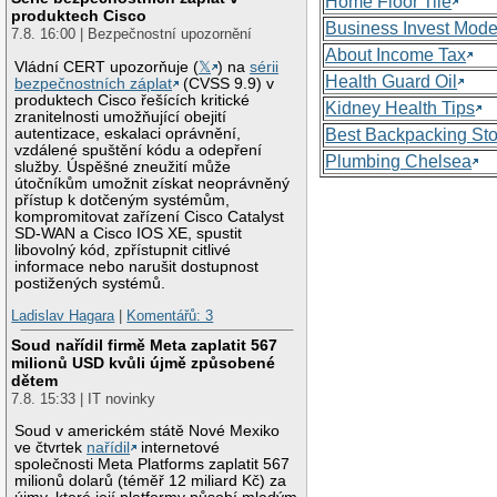
Home Floor Tile
produktech Cisco
Business Invest Mode
7.8. 16:00 | Bezpečnostní upozornění
About Income Tax
Vládní CERT upozorňuje (
𝕏
) na
sérii
Health Guard Oil
bezpečnostních záplat
(CVSS 9.9) v
produktech Cisco řešících kritické
Kidney Health Tips
zranitelnosti umožňující obejití
autentizace, eskalaci oprávnění,
Best Backpacking St
vzdálené spuštění kódu a odepření
Plumbing Chelsea
služby. Úspěšné zneužití může
útočníkům umožnit získat neoprávněný
přístup k dotčeným systémům,
kompromitovat zařízení Cisco Catalyst
SD-WAN a Cisco IOS XE, spustit
libovolný kód, zpřístupnit citlivé
informace nebo narušit dostupnost
postižených systémů.
Ladislav Hagara
|
Komentářů: 3
Soud nařídil firmě Meta zaplatit 567
milionů USD kvůli újmě způsobené
dětem
7.8. 15:33 | IT novinky
Soud v americkém státě Nové Mexiko
ve čtvrtek
nařídil
internetové
společnosti Meta Platforms zaplatit 567
milionů dolarů (téměř 12 miliard Kč) za