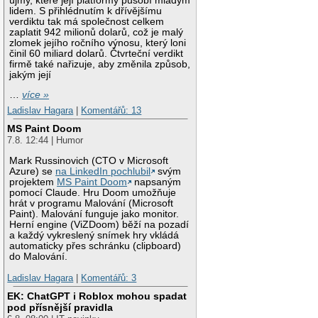
újmy, které její platformy působí mladým
lidem. S přihlédnutím k dřívějšímu
verdiktu tak má společnost celkem
zaplatit 942 milionů dolarů, což je malý
zlomek jejího ročního výnosu, který loni
činil 60 miliard dolarů. Čtvrteční verdikt
firmě také nařizuje, aby změnila způsob,
jakým její
…
více »
Ladislav Hagara
|
Komentářů: 13
MS Paint Doom
7.8. 12:44 | Humor
Mark Russinovich (CTO v Microsoft
Azure) se
na LinkedIn pochlubil
svým
projektem
MS Paint Doom
napsaným
pomocí Claude. Hru Doom umožňuje
hrát v programu Malování (Microsoft
Paint). Malování funguje jako monitor.
Herní engine (ViZDoom) běží na pozadí
a každý vykreslený snímek hry vkládá
automaticky přes schránku (clipboard)
do Malování.
Ladislav Hagara
|
Komentářů: 3
EK: ChatGPT i Roblox mohou spadat
pod přísnější pravidla