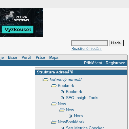
Rozšířené hledání
 je
Bazar
Portál
Práce
Mapa
Přihlášení
|
Registrace
Struktura adresářů
kořenový adresář
Bookmrk
Bookmrk
SEO Insight Tools
New
New
Nora
NewBookMark
Seo Metrics Checker