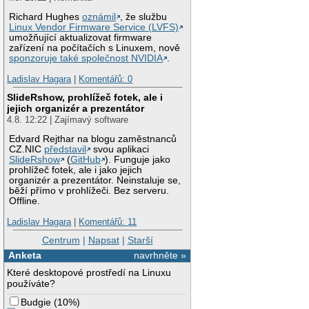
Richard Hughes
oznámil
, že službu
Linux Vendor Firmware Service (LVFS)
umožňující aktualizovat firmware
zařízení na počítačích s Linuxem, nově
sponzoruje také společnost NVIDIA
.
Ladislav Hagara
|
Komentářů: 0
SlideRshow, prohlížeč fotek, ale i
jejich organizér a prezentátor
4.8. 12:22 | Zajímavý software
Edvard Rejthar na blogu zaměstnanců
CZ.NIC
představil
svou aplikaci
SlideRshow
(
GitHub
). Funguje jako
prohlížeč fotek, ale i jako jejich
organizér a prezentátor. Neinstaluje se,
běží přímo v prohlížeči. Bez serveru.
Offline.
Ladislav Hagara
|
Komentářů: 11
Centrum
|
Napsat
|
Starší
Anketa
navrhněte »
Které desktopové prostředí na Linuxu
používáte?
Budgie
(
10%
)