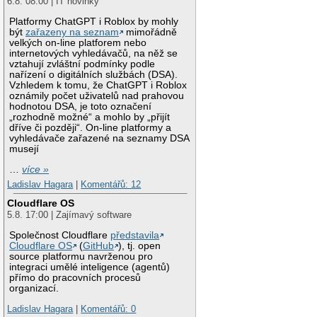
6.8. 08:00 | IT novinky
Platformy ChatGPT i Roblox by mohly
být
zařazeny na seznam
mimořádně
velkých on-line platforem nebo
internetových vyhledávačů, na něž se
vztahují zvláštní podmínky podle
nařízení o digitálních službách (DSA).
Vzhledem k tomu, že ChatGPT i Roblox
oznámily počet uživatelů nad prahovou
hodnotou DSA, je toto označení
„rozhodně možné“ a mohlo by „přijít
dříve či později“. On-line platformy a
vyhledávače zařazené na seznamy DSA
musejí
…
více »
Ladislav Hagara
|
Komentářů: 12
Cloudflare OS
5.8. 17:00 | Zajímavý software
Společnost Cloudflare
představila
Cloudflare OS
(
GitHub
), tj. open
source platformu navrženou pro
integraci umělé inteligence (agentů)
přímo do pracovních procesů
organizací.
Ladislav Hagara
|
Komentářů: 0