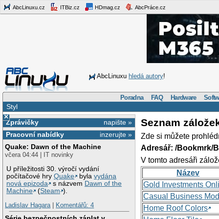
AbcLinuxu.cz
ITBiz.cz
HDmag.cz
AbcPráce.cz
AbcLinuxu
hledá autory
!
Poradna
FAQ
Hardware
Softw
Styl
×
Seznam zálože
Zprávičky
napište »
Pracovní nabídky
inzerujte »
Zde si můžete prohléd
Quake: Dawn of the Machine
Adresář: /Bookmrk/
včera 04:44 | IT novinky
V tomto adresáři zálož
U příležitosti 30. výročí vydání
Název
počítačové hry
Quake
byla
vydána
nová epizoda
s názvem
Dawn of the
Gold Investments Onl
Machine
(
Steam
).
Casual Business Mod
Ladislav Hagara
|
Komentářů: 4
Home Roof Colors
Série bezpečnostních záplat v