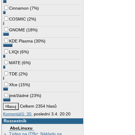
Cinnamon
(
7%
)
COSMIC
(
2%
)
GNOME
(
18%
)
KDE Plasma
(
30%
)
LXQt
(
6%
)
MATE
(
6%
)
TDE
(
2%
)
Xfce
(
15%
)
jiné/žádné
(
23%
)
Celkem 2354 hlasů
Komentářů: 30
, poslední 3.4. 20:20
Rozcestník
AbcLinuxu
Týden na ITBiz: Náklady na