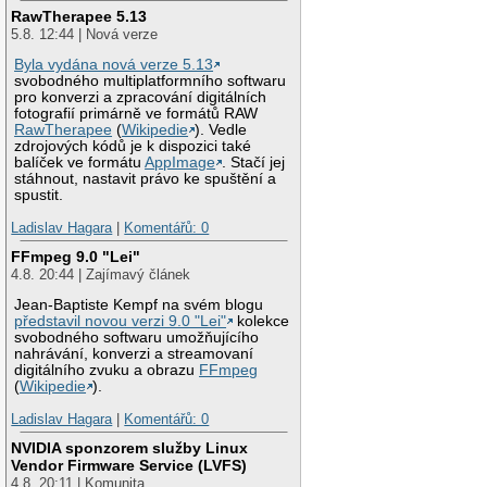
RawTherapee 5.13
5.8. 12:44 | Nová verze
Byla vydána nová verze 5.13
svobodného multiplatformního softwaru
pro konverzi a zpracování digitálních
fotografií primárně ve formátů RAW
RawTherapee
(
Wikipedie
). Vedle
zdrojových kódů je k dispozici také
balíček ve formátu
AppImage
. Stačí jej
stáhnout, nastavit právo ke spuštění a
spustit.
Ladislav Hagara
|
Komentářů: 0
FFmpeg 9.0 "Lei"
4.8. 20:44 | Zajímavý článek
Jean-Baptiste Kempf na svém blogu
představil novou verzi 9.0 "Lei"
kolekce
svobodného softwaru umožňujícího
nahrávání, konverzi a streamovaní
digitálního zvuku a obrazu
FFmpeg
(
Wikipedie
).
Ladislav Hagara
|
Komentářů: 0
NVIDIA sponzorem služby Linux
Vendor Firmware Service (LVFS)
4.8. 20:11 | Komunita