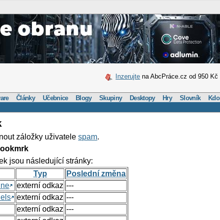
Inzerujte
na AbcPráce.cz od 950 Kč
are
Články
Učebnice
Blogy
Skupiny
Desktopy
Hry
Slovník
Kdo
k
nout záložky uživatele
spam
.
Bookmrk
ek jsou následující stránky:
Typ
Poslední změna
ine
externí odkaz
---
els
externí odkaz
---
externí odkaz
---