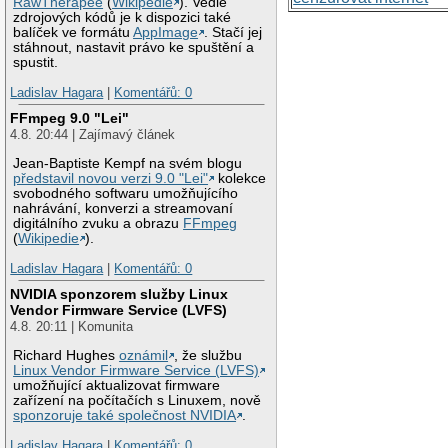
RawTherapee
(
Wikipedie
). Vedle
zdrojových kódů je k dispozici také
balíček ve formátu
AppImage
. Stačí jej
stáhnout, nastavit právo ke spuštění a
spustit.
Ladislav Hagara
|
Komentářů: 0
FFmpeg 9.0 "Lei"
4.8. 20:44 | Zajímavý článek
Jean-Baptiste Kempf na svém blogu
představil novou verzi 9.0 "Lei"
kolekce
svobodného softwaru umožňujícího
nahrávání, konverzi a streamovaní
digitálního zvuku a obrazu
FFmpeg
(
Wikipedie
).
Ladislav Hagara
|
Komentářů: 0
NVIDIA sponzorem služby Linux
Vendor Firmware Service (LVFS)
4.8. 20:11 | Komunita
Richard Hughes
oznámil
, že službu
Linux Vendor Firmware Service (LVFS)
umožňující aktualizovat firmware
zařízení na počítačích s Linuxem, nově
sponzoruje také společnost NVIDIA
.
Ladislav Hagara
|
Komentářů: 0