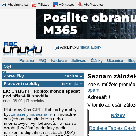
AbcLinuxu.cz
ITBiz.cz
HDmag.cz
AbcPráce.cz
AbcLinuxu
hledá autory
!
Poradna
FAQ
Hardware
Software
Články
Učebnice
Blog
Styl
×
Seznam zálože
Zprávičky
napište »
Pracovní nabídky
inzerujte »
Zde si můžete prohléd
spam
.
EK: ChatGPT i Roblox mohou spadat
pod přísnější pravidla
Adresář: /
dnes 08:00 | IT novinky
V tomto adresáři zálož
Platformy ChatGPT i Roblox by mohly
být
zařazeny na seznam
mimořádně
Název
velkých on-line platforem nebo
internetových vyhledávačů, na něž se
vztahují zvláštní podmínky podle
Roulette Tables Casi
nařízení o digitálních službách (DSA).