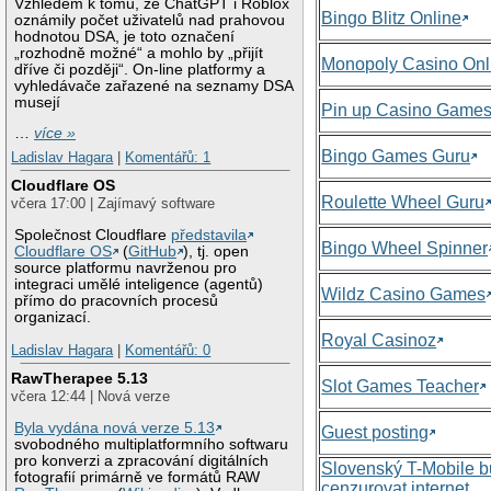
Vzhledem k tomu, že ChatGPT i Roblox
Bingo Blitz Online
oznámily počet uživatelů nad prahovou
hodnotou DSA, je toto označení
„rozhodně možné“ a mohlo by „přijít
Monopoly Casino Onl
dříve či později“. On-line platformy a
vyhledávače zařazené na seznamy DSA
musejí
Pin up Casino Game
…
více »
Bingo Games Guru
Ladislav Hagara
|
Komentářů: 1
Cloudflare OS
Roulette Wheel Guru
včera 17:00 | Zajímavý software
Společnost Cloudflare
představila
Bingo Wheel Spinner
Cloudflare OS
(
GitHub
), tj. open
source platformu navrženou pro
integraci umělé inteligence (agentů)
Wildz Casino Games
přímo do pracovních procesů
organizací.
Royal Casinoz
Ladislav Hagara
|
Komentářů: 0
RawTherapee 5.13
Slot Games Teacher
včera 12:44 | Nová verze
Byla vydána nová verze 5.13
Guest posting
svobodného multiplatformního softwaru
pro konverzi a zpracování digitálních
Slovenský T-Mobile 
fotografií primárně ve formátů RAW
cenzurovat internet