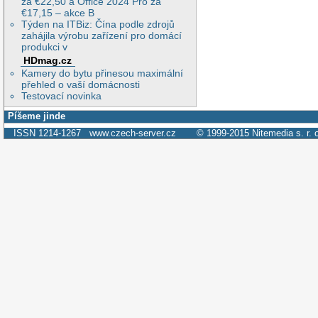
za €22,50 a Office 2024 Pro za
€17,15 – akce B
Týden na ITBiz: Čína podle zdrojů
zahájila výrobu zařízení pro domácí
produkci v
HDmag.cz
Kamery do bytu přinesou maximální
přehled o vaší domácnosti
Testovací novinka
Píšeme jinde
ISSN 1214-1267
www.czech-server.cz
© 1999-2015
Nitemedia s. r. 