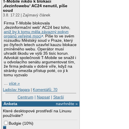
T-Mobile nikdo k blokaci
‚dezinfowebu‘ AC24 nenutil, píše
soud
3.8. 17:22 | Zajímavý článek
Firma T-Mobile blokovala
„dezinformační web“ AC24 bez toho,
aniž by k tomu měla závazný pokyn
orgánů veřejné moci
. Píše to ve svém
rozsudku Městský soud v Praze, který
po čtyřech letech uzavřel kauzu blokace
zmíněného webu. Operátor musí
uhradit škodu ve výši 35 tisíc korun.
Advokát společnosti T-Mobile se snažil i
u odvolacího senátu argumentovat tím,
že firma jednala v dobré víře, když na
stránky omezila přístup poté, co ji k
tomu vyzvalo
…
více »
Ladislav Hagara
|
Komentářů: 70
Centrum
|
Napsat
|
Starší
Anketa
navrhněte »
Které desktopové prostředí na Linuxu
používáte?
Budgie
(
10%
)