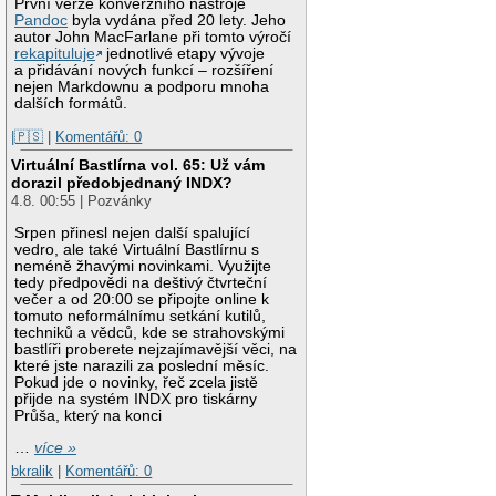
První verze konverzního nástroje
Pandoc
byla vydána před 20 lety. Jeho
autor John MacFarlane při tomto výročí
rekapituluje
jednotlivé etapy vývoje
a přidávání nových funkcí – rozšíření
nejen Markdownu a podporu mnoha
dalších formátů.
|🇵🇸
|
Komentářů: 0
Virtuální Bastlírna vol. 65: Už vám
dorazil předobjednaný INDX?
4.8. 00:55 | Pozvánky
Srpen přinesl nejen další spalující
vedro, ale také Virtuální Bastlírnu s
neméně žhavými novinkami. Využijte
tedy předpovědi na deštivý čtvrteční
večer a od 20:00 se připojte online k
tomuto neformálnímu setkání kutilů,
techniků a vědců, kde se strahovskými
bastlíři proberete nejzajímavější věci, na
které jste narazili za poslední měsíc.
Pokud jde o novinky, řeč zcela jistě
přijde na systém INDX pro tiskárny
Průša, který na konci
…
více »
bkralik
|
Komentářů: 0