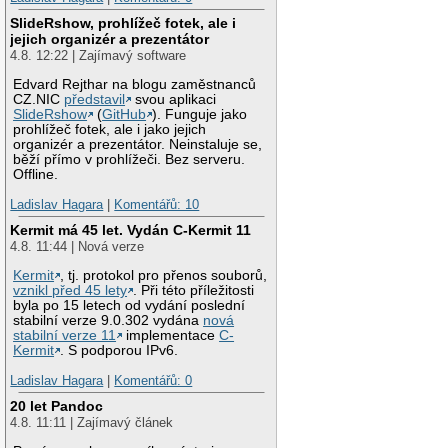
SlideRshow, prohlížeč fotek, ale i
jejich organizér a prezentátor
4.8. 12:22 | Zajímavý software
Edvard Rejthar na blogu zaměstnanců
CZ.NIC
představil
svou aplikaci
SlideRshow
(
GitHub
). Funguje jako
prohlížeč fotek, ale i jako jejich
organizér a prezentátor. Neinstaluje se,
běží přímo v prohlížeči. Bez serveru.
Offline.
Ladislav Hagara
|
Komentářů: 10
Kermit má 45 let. Vydán C-Kermit 11
4.8. 11:44 | Nová verze
Kermit
, tj. protokol pro přenos souborů,
vznikl před 45 lety
. Při této příležitosti
byla po 15 letech od vydání poslední
stabilní verze 9.0.302 vydána
nová
stabilní verze 11
implementace
C-
Kermit
. S podporou IPv6.
Ladislav Hagara
|
Komentářů: 0
20 let Pandoc
4.8. 11:11 | Zajímavý článek