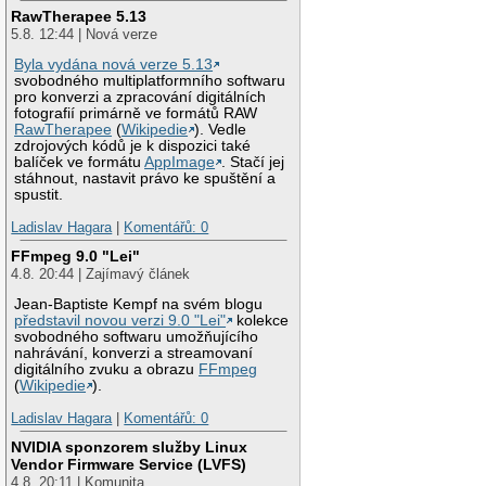
RawTherapee 5.13
5.8. 12:44 | Nová verze
Byla vydána nová verze 5.13
svobodného multiplatformního softwaru
pro konverzi a zpracování digitálních
fotografií primárně ve formátů RAW
RawTherapee
(
Wikipedie
). Vedle
zdrojových kódů je k dispozici také
balíček ve formátu
AppImage
. Stačí jej
stáhnout, nastavit právo ke spuštění a
spustit.
Ladislav Hagara
|
Komentářů: 0
FFmpeg 9.0 "Lei"
4.8. 20:44 | Zajímavý článek
Jean-Baptiste Kempf na svém blogu
představil novou verzi 9.0 "Lei"
kolekce
svobodného softwaru umožňujícího
nahrávání, konverzi a streamovaní
digitálního zvuku a obrazu
FFmpeg
(
Wikipedie
).
Ladislav Hagara
|
Komentářů: 0
NVIDIA sponzorem služby Linux
Vendor Firmware Service (LVFS)
4.8. 20:11 | Komunita