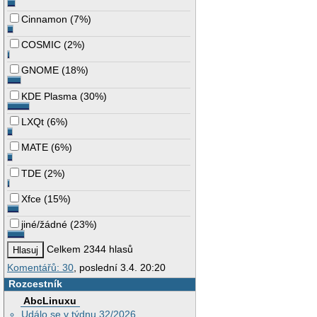
Cinnamon
(
7%
)
COSMIC
(
2%
)
GNOME
(
18%
)
KDE Plasma
(
30%
)
LXQt
(
6%
)
MATE
(
6%
)
TDE
(
2%
)
Xfce
(
15%
)
jiné/žádné
(
23%
)
Celkem 2344 hlasů
Komentářů: 30
, poslední 3.4. 20:20
Rozcestník
AbcLinuxu
Událo se v týdnu 32/2026