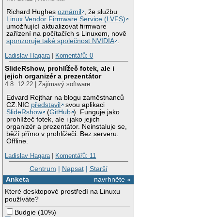
Richard Hughes
oznámil
, že službu
Linux Vendor Firmware Service (LVFS)
umožňující aktualizovat firmware
zařízení na počítačích s Linuxem, nově
sponzoruje také společnost NVIDIA
.
Ladislav Hagara
|
Komentářů: 0
SlideRshow, prohlížeč fotek, ale i
jejich organizér a prezentátor
4.8. 12:22 | Zajímavý software
Edvard Rejthar na blogu zaměstnanců
CZ.NIC
představil
svou aplikaci
SlideRshow
(
GitHub
). Funguje jako
prohlížeč fotek, ale i jako jejich
organizér a prezentátor. Neinstaluje se,
běží přímo v prohlížeči. Bez serveru.
Offline.
Ladislav Hagara
|
Komentářů: 11
Centrum
|
Napsat
|
Starší
Anketa
navrhněte »
Které desktopové prostředí na Linuxu
používáte?
Budgie
(
10%
)