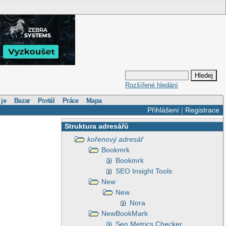
Rozšířené hledání
 je
Bazar
Portál
Práce
Mapa
Přihlášení
|
Registrace
Struktura adresářů
kořenový adresář
Bookmrk
Bookmrk
SEO Insight Tools
New
New
Nora
NewBookMark
Seo Metrics Checker