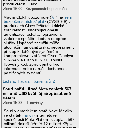
produktech Cisco
včera 16:00 | Bezpečnostní upozornění
Vládní CERT upozorňuje (
𝕏
) na
sérii
bezpečnostních záplat
(CVSS 9.9) v
produktech Cisco řešících kritické
zranitelnosti umožňující obejití
autentizace, eskalaci oprávnění,
vzdálené spuštění kódu a odepření
služby. Úspěšné zneužití může
útočníkům umožnit získat neoprávněný
přístup k dotčeným systémům,
kompromitovat zařízení Cisco Catalyst
SD-WAN a Cisco IOS XE, spustit
libovolný kód, zpřístupnit citlivé
informace nebo narušit dostupnost
postižených systémů.
Ladislav Hagara
|
Komentářů: 2
Soud nařídil firmě Meta zaplatit 567
milionů USD kvůli újmě způsobené
dětem
včera 15:33 | IT novinky
Soud v americkém státě Nové Mexiko
ve čtvrtek
nařídil
internetové
společnosti Meta Platforms zaplatit 567
milionů dolarů (téměř 12 miliard Kč) za