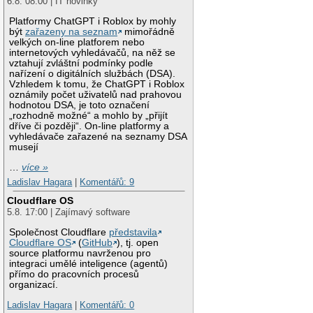
6.8. 08:00 | IT novinky
Platformy ChatGPT i Roblox by mohly
být
zařazeny na seznam
mimořádně
velkých on-line platforem nebo
internetových vyhledávačů, na něž se
vztahují zvláštní podmínky podle
nařízení o digitálních službách (DSA).
Vzhledem k tomu, že ChatGPT i Roblox
oznámily počet uživatelů nad prahovou
hodnotou DSA, je toto označení
„rozhodně možné“ a mohlo by „přijít
dříve či později“. On-line platformy a
vyhledávače zařazené na seznamy DSA
musejí
…
více »
Ladislav Hagara
|
Komentářů: 9
Cloudflare OS
5.8. 17:00 | Zajímavý software
Společnost Cloudflare
představila
Cloudflare OS
(
GitHub
), tj. open
source platformu navrženou pro
integraci umělé inteligence (agentů)
přímo do pracovních procesů
organizací.
Ladislav Hagara
|
Komentářů: 0