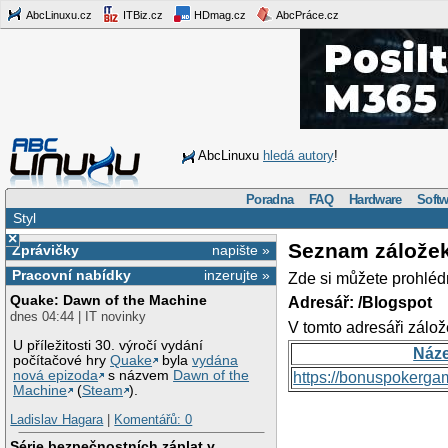
AbcLinuxu.cz
ITBiz.cz
HDmag.cz
AbcPráce.cz
AbcLinuxu
hledá autory
!
Poradna
FAQ
Hardware
Softw
Styl
×
Seznam zálože
Zprávičky
napište »
Pracovní nabídky
inzerujte »
Zde si můžete prohléd
Quake: Dawn of the Machine
Adresář: /Blogspot
dnes 04:44 | IT novinky
V tomto adresáři zálož
U příležitosti 30. výročí vydání
Náz
počítačové hry
Quake
byla
vydána
nová epizoda
s názvem
Dawn of the
https://bonuspokerga
Machine
(
Steam
).
Ladislav Hagara
|
Komentářů: 0
Série bezpečnostních záplat v