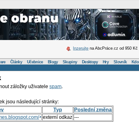
Inzerujte
na AbcPráce.cz od 950 Kč
are
Články
Učebnice
Blogy
Skupiny
Desktopy
Hry
Slovník
Kdo
k
nout záložky uživatele
spam
.
ek jsou následující stránky:
ev
Typ
Poslední změna
mes.blogspot.com/
externí odkaz
---