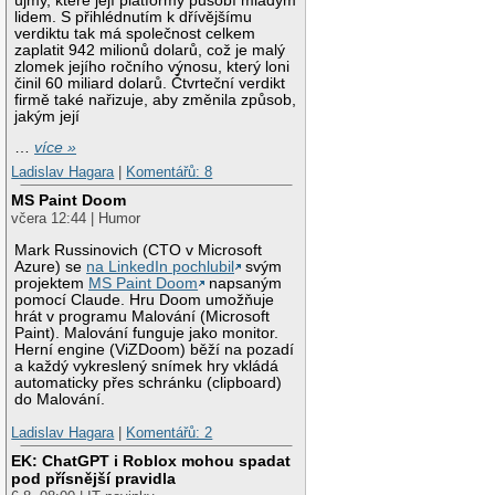
újmy, které její platformy působí mladým
lidem. S přihlédnutím k dřívějšímu
verdiktu tak má společnost celkem
zaplatit 942 milionů dolarů, což je malý
zlomek jejího ročního výnosu, který loni
činil 60 miliard dolarů. Čtvrteční verdikt
firmě také nařizuje, aby změnila způsob,
jakým její
…
více »
Ladislav Hagara
|
Komentářů: 8
MS Paint Doom
včera 12:44 | Humor
Mark Russinovich (CTO v Microsoft
Azure) se
na LinkedIn pochlubil
svým
projektem
MS Paint Doom
napsaným
pomocí Claude. Hru Doom umožňuje
hrát v programu Malování (Microsoft
Paint). Malování funguje jako monitor.
Herní engine (ViZDoom) běží na pozadí
a každý vykreslený snímek hry vkládá
automaticky přes schránku (clipboard)
do Malování.
Ladislav Hagara
|
Komentářů: 2
EK: ChatGPT i Roblox mohou spadat
pod přísnější pravidla