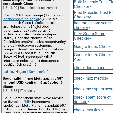
Bulk Majestic Trust F
produktech Cisco
Checker
7.8. 16:00 | Bezpečnostní upozornění
Free Majestic Trust F
Vládní CERT upozorňuje (
𝕏
) na
sérii
Checker
bezpečnostních záplat
(CVSS 9.9) v
produktech Cisco řešících kritické
free moz spam score
zranitelnosti umožňující obejití
checker
autentizace, eskalaci oprávnění,
Free Spam Score
vzdálené spuštění kódu a odepření
služby. Úspěšné zneužití může
Checker
útočníkům umožnit získat neoprávněný
přístup k dotčeným systémům,
Google Index Checke
kompromitovat zařízení Cisco Catalyst
SD-WAN a Cisco IOS XE, spustit
Google Index Checke
libovolný kód, zpřístupnit citlivé
Api
informace nebo narušit dostupnost
postižených systémů.
check domain metrics
Ladislav Hagara
|
Komentářů: 2
check moz metrics
Soud nařídil firmě Meta zaplatit 567
milionů USD kvůli újmě způsobené
dětem
check moz spam scor
7.8. 15:33 | IT novinky
check spam score of
Soud v americkém státě Nové Mexiko
domain
ve čtvrtek
nařídil
internetové
společnosti Meta Platforms zaplatit 567
milionů dolarů (téměř 12 miliard Kč) za
check trust flow