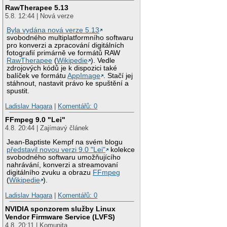
RawTherapee 5.13
5.8. 12:44 | Nová verze
Byla vydána nová verze 5.13
svobodného multiplatformního softwaru
pro konverzi a zpracování digitálních
fotografií primárně ve formátů RAW
RawTherapee
(
Wikipedie
). Vedle
zdrojových kódů je k dispozici také
balíček ve formátu
AppImage
. Stačí jej
stáhnout, nastavit právo ke spuštění a
spustit.
Ladislav Hagara
|
Komentářů: 0
FFmpeg 9.0 "Lei"
4.8. 20:44 | Zajímavý článek
Jean-Baptiste Kempf na svém blogu
představil novou verzi 9.0 "Lei"
kolekce
svobodného softwaru umožňujícího
nahrávání, konverzi a streamovaní
digitálního zvuku a obrazu
FFmpeg
(
Wikipedie
).
Ladislav Hagara
|
Komentářů: 0
NVIDIA sponzorem služby Linux
Vendor Firmware Service (LVFS)
4.8. 20:11 | Komunita