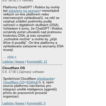
6.8. 08:00 | IT novinky
Platformy ChatGPT i Roblox by mohly
být
zařazeny na seznam
mimořádně
velkých on-line platforem nebo
internetových vyhledávačů, na něž se
vztahují zvláštní podmínky podle
nařízení o digitálních službách (DSA).
Vzhledem k tomu, že ChatGPT i Roblox
oznámily počet uživatelů nad prahovou
hodnotou DSA, je toto označení
„rozhodně možné“ a mohlo by „přijít
dříve či později“. On-line platformy a
vyhledávače zařazené na seznamy DSA
musejí
…
více »
Ladislav Hagara
|
Komentářů: 12
Cloudflare OS
5.8. 17:00 | Zajímavý software
Společnost Cloudflare
představila
Cloudflare OS
(
GitHub
), tj. open
source platformu navrženou pro
integraci umělé inteligence (agentů)
přímo do pracovních procesů
organizací.
Ladislav Hagara
|
Komentářů: 0