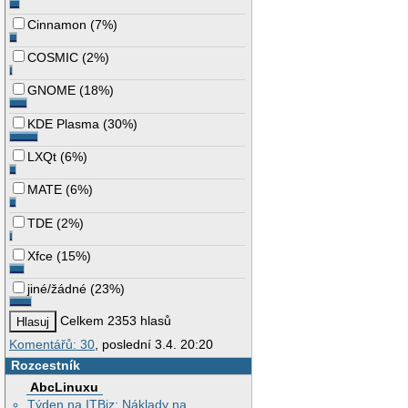
Cinnamon
(
7%
)
COSMIC
(
2%
)
GNOME
(
18%
)
KDE Plasma
(
30%
)
LXQt
(
6%
)
MATE
(
6%
)
TDE
(
2%
)
Xfce
(
15%
)
jiné/žádné
(
23%
)
Celkem 2353 hlasů
Komentářů: 30
, poslední 3.4. 20:20
Rozcestník
AbcLinuxu
Týden na ITBiz: Náklady na