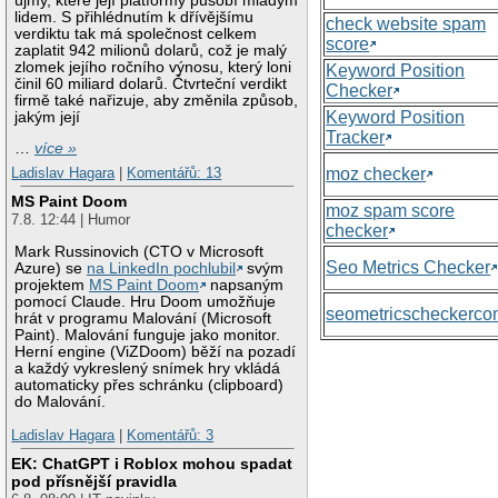
újmy, které její platformy působí mladým
lidem. S přihlédnutím k dřívějšímu
check website spam
verdiktu tak má společnost celkem
score
zaplatit 942 milionů dolarů, což je malý
zlomek jejího ročního výnosu, který loni
Keyword Position
činil 60 miliard dolarů. Čtvrteční verdikt
Checker
firmě také nařizuje, aby změnila způsob,
Keyword Position
jakým její
Tracker
…
více »
moz checker
Ladislav Hagara
|
Komentářů: 13
MS Paint Doom
moz spam score
7.8. 12:44 | Humor
checker
Mark Russinovich (CTO v Microsoft
Seo Metrics Checker
Azure) se
na LinkedIn pochlubil
svým
projektem
MS Paint Doom
napsaným
pomocí Claude. Hru Doom umožňuje
seometricscheckerc
hrát v programu Malování (Microsoft
Paint). Malování funguje jako monitor.
Herní engine (ViZDoom) běží na pozadí
a každý vykreslený snímek hry vkládá
automaticky přes schránku (clipboard)
do Malování.
Ladislav Hagara
|
Komentářů: 3
EK: ChatGPT i Roblox mohou spadat
pod přísnější pravidla