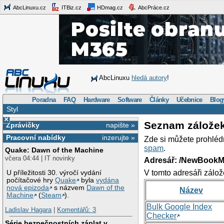
AbcLinuxu.cz
ITBiz.cz
HDmag.cz
AbcPráce.cz
AbcLinuxu
hledá autory
!
Poradna
FAQ
Hardware
Software
Články
Učebnice
Blog
Styl
×
Seznam zálože
Zprávičky
napište »
Pracovní nabídky
inzerujte »
Zde si můžete prohléd
spam
.
Quake: Dawn of the Machine
včera 04:44 | IT novinky
Adresář: /NewBookM
V tomto adresáři zálož
U příležitosti 30. výročí vydání
počítačové hry
Quake
byla
vydána
nová epizoda
s názvem
Dawn of the
Název
Machine
(
Steam
).
Bulk Google Index
Ladislav Hagara
|
Komentářů: 3
Checker
Série bezpečnostních záplat v