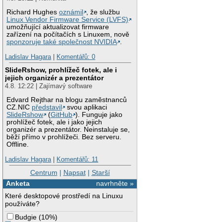
Richard Hughes
oznámil
, že službu
Linux Vendor Firmware Service (LVFS)
umožňující aktualizovat firmware
zařízení na počítačích s Linuxem, nově
sponzoruje také společnost NVIDIA
.
Ladislav Hagara
|
Komentářů: 0
SlideRshow, prohlížeč fotek, ale i
jejich organizér a prezentátor
4.8. 12:22 | Zajímavý software
Edvard Rejthar na blogu zaměstnanců
CZ.NIC
představil
svou aplikaci
SlideRshow
(
GitHub
). Funguje jako
prohlížeč fotek, ale i jako jejich
organizér a prezentátor. Neinstaluje se,
běží přímo v prohlížeči. Bez serveru.
Offline.
Ladislav Hagara
|
Komentářů: 11
Centrum
|
Napsat
|
Starší
Anketa
navrhněte »
Které desktopové prostředí na Linuxu
používáte?
Budgie
(
10%
)