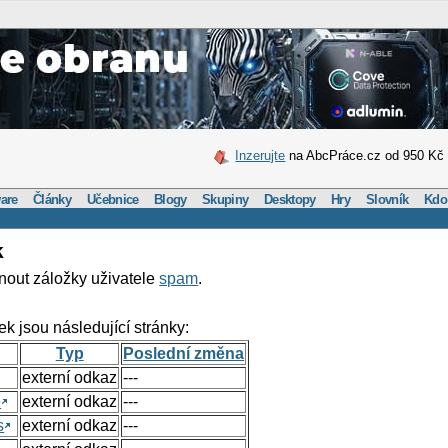
Inzerujte
na AbcPráce.cz od 950 Kč
are
Články
Učebnice
Blogy
Skupiny
Desktopy
Hry
Slovník
Kdo
k
nout záložky uživatele
spam
.
ek jsou následující stránky:
Typ
Poslední změna
externí odkaz
---
e
externí odkaz
---
s
externí odkaz
---