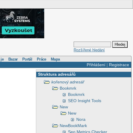
Rozšířené hledání
 je
Bazar
Portál
Práce
Mapa
Přihlášení
|
Registrace
Struktura adresářů
kořenový adresář
Bookmrk
Bookmrk
SEO Insight Tools
New
New
Nora
NewBookMark
Seo Metrics Checker