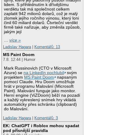
újmy, které její platformy působí mladým
lidem. S přihlédnutím k dřívějšímu
verdiktu tak má společnost celkem
zaplatit 942 milionů dolarů, což je malý
zlomek jejího ročního výnosu, který loni
činil 60 miliard dolarů. Čtvrteční verdikt
firmě také nařizuje, aby změnila způsob,
jakým její
…
více »
Ladislav Hagara
|
Komentářů: 13
MS Paint Doom
7.8. 12:44 | Humor
Mark Russinovich (CTO v Microsoft
Azure) se
na LinkedIn pochlubil
svým
projektem
MS Paint Doom
napsaným
pomocí Claude. Hru Doom umožňuje
hrát v programu Malování (Microsoft
Paint). Malování funguje jako monitor.
Herní engine (ViZDoom) běží na pozadí
a každý vykreslený snímek hry vkládá
automaticky přes schránku (clipboard)
do Malování.
Ladislav Hagara
|
Komentářů: 3
EK: ChatGPT i Roblox mohou spadat
pod přísnější pravidla