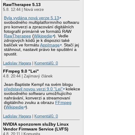
RawTherapee 5.13
5.8. 12:44 | Nová verze
Byla vydána nová verze 5.13
svobodného multiplatformního softwaru
pro konverzi a zpracování digitálních
fotografií primárně ve formátů RAW
RawTherapee
(
Wikipedie
). Vedle
zdrojových kódů je k dispozici také
balíček ve formátu
AppImage
. Stačí jej
stáhnout, nastavit právo ke spuštění a
spustit.
Ladislav Hagara
|
Komentářů: 0
FFmpeg 9.0 "Lei"
4.8. 20:44 | Zajímavý článek
Jean-Baptiste Kempf na svém blogu
představil novou verzi 9.0 "Lei"
kolekce
svobodného softwaru umožňujícího
nahrávání, konverzi a streamovaní
digitálního zvuku a obrazu
FFmpeg
(
Wikipedie
).
Ladislav Hagara
|
Komentářů: 0
NVIDIA sponzorem služby Linux
Vendor Firmware Service (LVFS)
4.8. 20:11 | Komunita