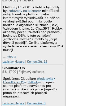
6.8. 08:00 | IT novinky
Platformy ChatGPT i Roblox by mohly
být
zařazeny na seznam
mimořádně
velkých on-line platforem nebo
internetových vyhledávačů, na něž se
vztahují zvláštní podmínky podle
nařízení o digitálních službách (DSA).
Vzhledem k tomu, že ChatGPT i Roblox
oznámily počet uživatelů nad prahovou
hodnotou DSA, je toto označení
„rozhodně možné“ a mohlo by „přijít
dříve či později“. On-line platformy a
vyhledávače zařazené na seznamy DSA
musejí
…
více »
Ladislav Hagara
|
Komentářů: 12
Cloudflare OS
5.8. 17:00 | Zajímavý software
Společnost Cloudflare
představila
Cloudflare OS
(
GitHub
), tj. open
source platformu navrženou pro
integraci umělé inteligence (agentů)
přímo do pracovních procesů
organizací.
Ladislav Hagara
|
Komentářů: 0