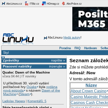
AbcLinuxu.cz
ITBiz.cz
HDmag.cz
AbcPráce.cz
AbcLinuxu
hledá autory
!
Poradna
FAQ
Hardware
Softw
Styl
×
Seznam zálože
Zprávičky
napište »
Pracovní nabídky
inzerujte »
Zde si můžete prohléd
Quake: Dawn of the Machine
Adresář: /New
včera 04:44 | IT novinky
V tomto adresáři zálož
U příležitosti 30. výročí vydání
Název
počítačové hry
Quake
byla
vydána
nová epizoda
s názvem
Dawn of the
About Crown Casino
Machine
(
Steam
).
Casino Majestic Prid
Ladislav Hagara
|
Komentářů: 5
Casinos Cash Check
Série bezpečnostních záplat v