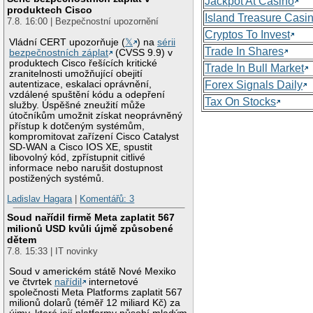
Jackpot At Casino
produktech Cisco
Island Treasure Casi
7.8. 16:00 | Bezpečnostní upozornění
Cryptos To Invest
Vládní CERT upozorňuje (
𝕏
) na
sérii
Trade In Shares
bezpečnostních záplat
(CVSS 9.9) v
produktech Cisco řešících kritické
Trade In Bull Market
zranitelnosti umožňující obejití
autentizace, eskalaci oprávnění,
Forex Signals Daily
vzdálené spuštění kódu a odepření
Tax On Stocks
služby. Úspěšné zneužití může
útočníkům umožnit získat neoprávněný
přístup k dotčeným systémům,
kompromitovat zařízení Cisco Catalyst
SD-WAN a Cisco IOS XE, spustit
libovolný kód, zpřístupnit citlivé
informace nebo narušit dostupnost
postižených systémů.
Ladislav Hagara
|
Komentářů: 3
Soud nařídil firmě Meta zaplatit 567
milionů USD kvůli újmě způsobené
dětem
7.8. 15:33 | IT novinky
Soud v americkém státě Nové Mexiko
ve čtvrtek
nařídil
internetové
společnosti Meta Platforms zaplatit 567
milionů dolarů (téměř 12 miliard Kč) za