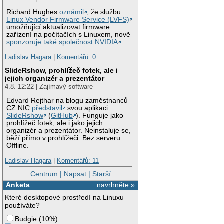
Richard Hughes
oznámil
, že službu
Linux Vendor Firmware Service (LVFS)
umožňující aktualizovat firmware
zařízení na počítačích s Linuxem, nově
sponzoruje také společnost NVIDIA
.
Ladislav Hagara
|
Komentářů: 0
SlideRshow, prohlížeč fotek, ale i
jejich organizér a prezentátor
4.8. 12:22 | Zajímavý software
Edvard Rejthar na blogu zaměstnanců
CZ.NIC
představil
svou aplikaci
SlideRshow
(
GitHub
). Funguje jako
prohlížeč fotek, ale i jako jejich
organizér a prezentátor. Neinstaluje se,
běží přímo v prohlížeči. Bez serveru.
Offline.
Ladislav Hagara
|
Komentářů: 11
Centrum
|
Napsat
|
Starší
Anketa
navrhněte »
Které desktopové prostředí na Linuxu
používáte?
Budgie
(
10%
)