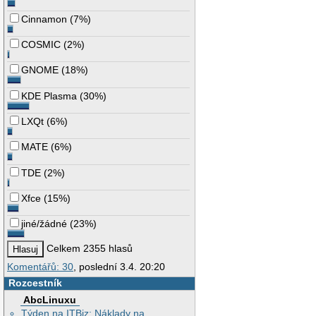
Cinnamon
(
7%
)
COSMIC
(
2%
)
GNOME
(
18%
)
KDE Plasma
(
30%
)
LXQt
(
6%
)
MATE
(
6%
)
TDE
(
2%
)
Xfce
(
15%
)
jiné/žádné
(
23%
)
Celkem 2355 hlasů
Komentářů: 30
, poslední 3.4. 20:20
Rozcestník
AbcLinuxu
Týden na ITBiz: Náklady na