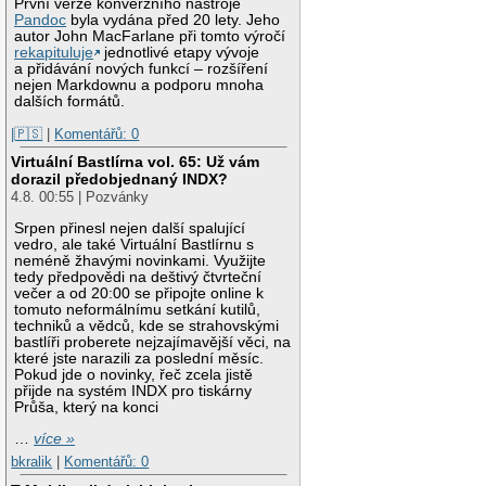
První verze konverzního nástroje
Pandoc
byla vydána před 20 lety. Jeho
autor John MacFarlane při tomto výročí
rekapituluje
jednotlivé etapy vývoje
a přidávání nových funkcí – rozšíření
nejen Markdownu a podporu mnoha
dalších formátů.
|🇵🇸
|
Komentářů: 0
Virtuální Bastlírna vol. 65: Už vám
dorazil předobjednaný INDX?
4.8. 00:55 | Pozvánky
Srpen přinesl nejen další spalující
vedro, ale také Virtuální Bastlírnu s
neméně žhavými novinkami. Využijte
tedy předpovědi na deštivý čtvrteční
večer a od 20:00 se připojte online k
tomuto neformálnímu setkání kutilů,
techniků a vědců, kde se strahovskými
bastlíři proberete nejzajímavější věci, na
které jste narazili za poslední měsíc.
Pokud jde o novinky, řeč zcela jistě
přijde na systém INDX pro tiskárny
Průša, který na konci
…
více »
bkralik
|
Komentářů: 0