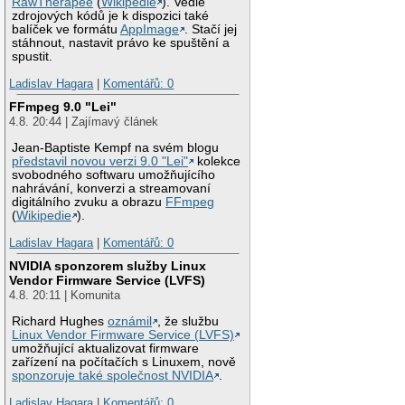
RawTherapee
(
Wikipedie
). Vedle
zdrojových kódů je k dispozici také
balíček ve formátu
AppImage
. Stačí jej
stáhnout, nastavit právo ke spuštění a
spustit.
Ladislav Hagara
|
Komentářů: 0
FFmpeg 9.0 "Lei"
4.8. 20:44 | Zajímavý článek
Jean-Baptiste Kempf na svém blogu
představil novou verzi 9.0 "Lei"
kolekce
svobodného softwaru umožňujícího
nahrávání, konverzi a streamovaní
digitálního zvuku a obrazu
FFmpeg
(
Wikipedie
).
Ladislav Hagara
|
Komentářů: 0
NVIDIA sponzorem služby Linux
Vendor Firmware Service (LVFS)
4.8. 20:11 | Komunita
Richard Hughes
oznámil
, že službu
Linux Vendor Firmware Service (LVFS)
umožňující aktualizovat firmware
zařízení na počítačích s Linuxem, nově
sponzoruje také společnost NVIDIA
.
Ladislav Hagara
|
Komentářů: 0