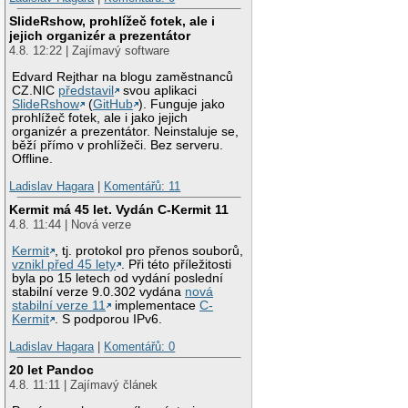
SlideRshow, prohlížeč fotek, ale i
jejich organizér a prezentátor
4.8. 12:22 | Zajímavý software
Edvard Rejthar na blogu zaměstnanců
CZ.NIC
představil
svou aplikaci
SlideRshow
(
GitHub
). Funguje jako
prohlížeč fotek, ale i jako jejich
organizér a prezentátor. Neinstaluje se,
běží přímo v prohlížeči. Bez serveru.
Offline.
Ladislav Hagara
|
Komentářů: 11
Kermit má 45 let. Vydán C-Kermit 11
4.8. 11:44 | Nová verze
Kermit
, tj. protokol pro přenos souborů,
vznikl před 45 lety
. Při této příležitosti
byla po 15 letech od vydání poslední
stabilní verze 9.0.302 vydána
nová
stabilní verze 11
implementace
C-
Kermit
. S podporou IPv6.
Ladislav Hagara
|
Komentářů: 0
20 let Pandoc
4.8. 11:11 | Zajímavý článek