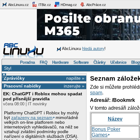
AbcLinuxu.cz
ITBiz.cz
HDmag.cz
AbcPráce.cz
AbcLinuxu
hledá autory
!
Poradna
FAQ
Hardware
Software
Články
Učebnice
Blog
Styl
×
Seznam zálože
Zprávičky
napište »
Pracovní nabídky
inzerujte »
Zde si můžete prohléd
spam
.
EK: ChatGPT i Roblox mohou spadat
pod přísnější pravidla
Adresář: /Bookmrk
včera 08:00 | IT novinky
V tomto adresáři zálož
Platformy ChatGPT i Roblox by mohly
být
zařazeny na seznam
mimořádně
Název
velkých on-line platforem nebo
internetových vyhledávačů, na něž se
Bonus Poker
vztahují zvláštní podmínky podle
Games
nařízení o digitálních službách (DSA).