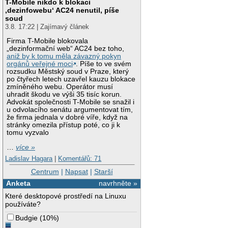
T-Mobile nikdo k blokaci
‚dezinfowebu‘ AC24 nenutil, píše
soud
3.8. 17:22 | Zajímavý článek
Firma T-Mobile blokovala
„dezinformační web“ AC24 bez toho,
aniž by k tomu měla závazný pokyn
orgánů veřejné moci
. Píše to ve svém
rozsudku Městský soud v Praze, který
po čtyřech letech uzavřel kauzu blokace
zmíněného webu. Operátor musí
uhradit škodu ve výši 35 tisíc korun.
Advokát společnosti T-Mobile se snažil i
u odvolacího senátu argumentovat tím,
že firma jednala v dobré víře, když na
stránky omezila přístup poté, co ji k
tomu vyzvalo
…
více »
Ladislav Hagara
|
Komentářů: 71
Centrum
|
Napsat
|
Starší
Anketa
navrhněte »
Které desktopové prostředí na Linuxu
používáte?
Budgie
(
10%
)