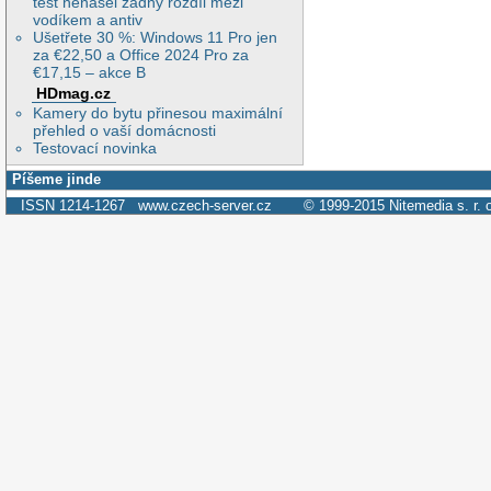
test nenašel žádný rozdíl mezi
vodíkem a antiv
Ušetřete 30 %: Windows 11 Pro jen
za €22,50 a Office 2024 Pro za
€17,15 – akce B
HDmag.cz
Kamery do bytu přinesou maximální
přehled o vaší domácnosti
Testovací novinka
Píšeme jinde
ISSN 1214-1267
www.czech-server.cz
© 1999-2015
Nitemedia s. r. 