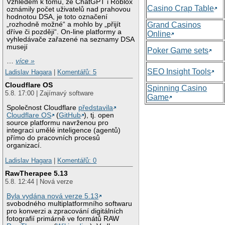
Vzhledem k tomu, že ChatGPT i Roblox
Casino Crap Table
oznámily počet uživatelů nad prahovou
hodnotou DSA, je toto označení
„rozhodně možné“ a mohlo by „přijít
Grand Casinos
dříve či později“. On-line platformy a
Online
vyhledávače zařazené na seznamy DSA
musejí
Poker Game sets
…
více »
SEO Insight Tools
Ladislav Hagara
|
Komentářů: 5
Cloudflare OS
Spinning Casino
5.8. 17:00 | Zajímavý software
Game
Společnost Cloudflare
představila
Cloudflare OS
(
GitHub
), tj. open
source platformu navrženou pro
integraci umělé inteligence (agentů)
přímo do pracovních procesů
organizací.
Ladislav Hagara
|
Komentářů: 0
RawTherapee 5.13
5.8. 12:44 | Nová verze
Byla vydána nová verze 5.13
svobodného multiplatformního softwaru
pro konverzi a zpracování digitálních
fotografií primárně ve formátů RAW