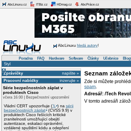
AbcLinuxu.cz
ITBiz.cz
HDmag.cz
AbcPráce.cz
AbcLinuxu
hledá autory
!
Poradna
FAQ
Hardware
Software
Články
Učebnice
Blog
Styl
×
Seznam zálože
Zprávičky
napište »
Pracovní nabídky
inzerujte »
Zde si můžete prohléd
spam
.
Série bezpečnostních záplat v
produktech Cisco
Adresář: /Tech Revo
včera 16:00 | Bezpečnostní upozornění
V tomto adresáři zálož
Vládní CERT upozorňuje (
𝕏
) na
sérii
bezpečnostních záplat
(CVSS 9.9) v
produktech Cisco řešících kritické
zranitelnosti umožňující obejití
autentizace, eskalaci oprávnění,
vzdálené spuštění kódu a odepření