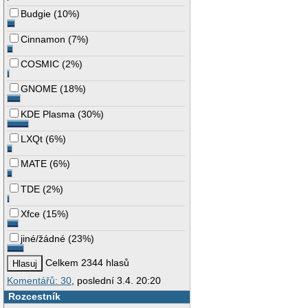
Budgie
(
10%
)
Cinnamon
(
7%
)
COSMIC
(
2%
)
GNOME
(
18%
)
KDE Plasma
(
30%
)
LXQt
(
6%
)
MATE
(
6%
)
TDE
(
2%
)
Xfce
(
15%
)
jiné/žádné
(
23%
)
Celkem 2344 hlasů
Komentářů: 30
, poslední 3.4. 20:20
Rozcestník