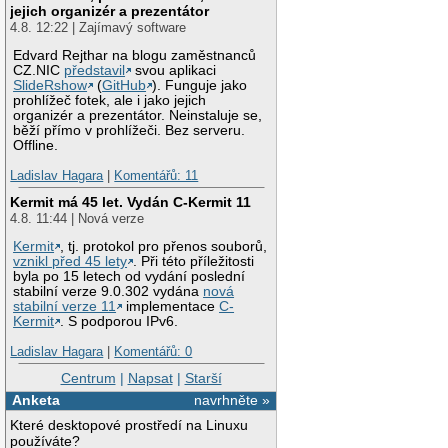
jejich organizér a prezentátor
4.8. 12:22 | Zajímavý software
Edvard Rejthar na blogu zaměstnanců
CZ.NIC
představil
svou aplikaci
SlideRshow
(
GitHub
). Funguje jako
prohlížeč fotek, ale i jako jejich
organizér a prezentátor. Neinstaluje se,
běží přímo v prohlížeči. Bez serveru.
Offline.
Ladislav Hagara
|
Komentářů: 11
Kermit má 45 let. Vydán C-Kermit 11
4.8. 11:44 | Nová verze
Kermit
, tj. protokol pro přenos souborů,
vznikl před 45 lety
. Při této příležitosti
byla po 15 letech od vydání poslední
stabilní verze 9.0.302 vydána
nová
stabilní verze 11
implementace
C-
Kermit
. S podporou IPv6.
Ladislav Hagara
|
Komentářů: 0
Centrum
|
Napsat
|
Starší
Anketa
navrhněte »
Které desktopové prostředí na Linuxu
používáte?