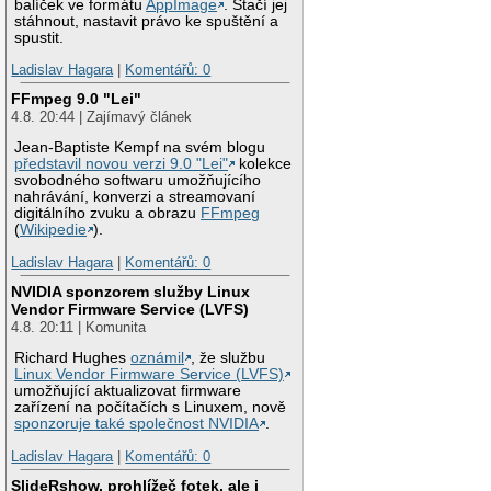
balíček ve formátu
AppImage
. Stačí jej
stáhnout, nastavit právo ke spuštění a
spustit.
Ladislav Hagara
|
Komentářů: 0
FFmpeg 9.0 "Lei"
4.8. 20:44 | Zajímavý článek
Jean-Baptiste Kempf na svém blogu
představil novou verzi 9.0 "Lei"
kolekce
svobodného softwaru umožňujícího
nahrávání, konverzi a streamovaní
digitálního zvuku a obrazu
FFmpeg
(
Wikipedie
).
Ladislav Hagara
|
Komentářů: 0
NVIDIA sponzorem služby Linux
Vendor Firmware Service (LVFS)
4.8. 20:11 | Komunita
Richard Hughes
oznámil
, že službu
Linux Vendor Firmware Service (LVFS)
umožňující aktualizovat firmware
zařízení na počítačích s Linuxem, nově
sponzoruje také společnost NVIDIA
.
Ladislav Hagara
|
Komentářů: 0
SlideRshow, prohlížeč fotek, ale i