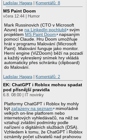
Ladislav Hagara
|
Komentářů: 8
MS Paint Doom
včera 12:44 | Humor
Mark Russinovich (CTO v Microsoft
Azure) se
na LinkedIn pochlubil
svým
projektem
MS Paint Doom
napsaným
pomocí Claude. Hru Doom umožňuje
hrát v programu Malování (Microsoft
Paint). Malování funguje jako monitor.
Herní engine (ViZDoom) běží na pozadí
a každý vykreslený snímek hry vkládá
automaticky přes schránku (clipboard)
do Malování.
Ladislav Hagara
|
Komentářů: 2
EK: ChatGPT i Roblox mohou spadat
pod přísnější pravidla
6.8. 08:00 | IT novinky
Platformy ChatGPT i Roblox by mohly
být
zařazeny na seznam
mimořádně
velkých on-line platforem nebo
internetových vyhledávačů, na něž se
vztahují zvláštní podmínky podle
nařízení o digitálních službách (DSA).
Vzhledem k tomu, že ChatGPT i Roblox
oznámily počet uživatelů nad prahovou