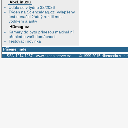
AbcLinuxu
Událo se v týdnu 32/2026
Týden na ScienceMag.cz: Vylepšený
test nenašel žádný rozdíl mezi
vodíkem a antiv
HDmag.cz
Kamery do bytu přinesou maximální
přehled o vaší domácnosti
Testovací novinka
Píšeme jinde
ISSN 1214-1267
www.czech-server.cz
© 1999-2015
Nitemedia s. r. 