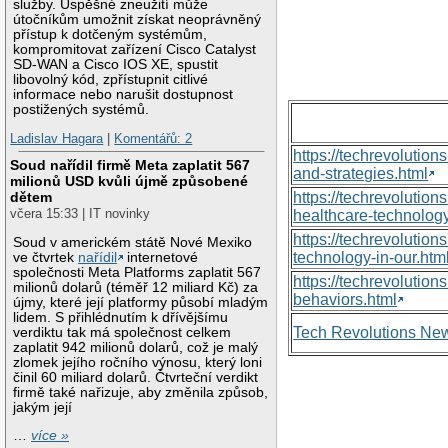
služby. Úspěšné zneužití může
útočníkům umožnit získat neoprávněný
přístup k dotčeným systémům,
kompromitovat zařízení Cisco Catalyst
SD-WAN a Cisco IOS XE, spustit
libovolný kód, zpřístupnit citlivé
informace nebo narušit dostupnost
postižených systémů.
Ladislav Hagara
|
Komentářů: 2
https://techrevolutio
Soud nařídil firmě Meta zaplatit 567
and-strategies.html
milionů USD kvůli újmě způsobené
dětem
https://techrevoluti
včera 15:33 | IT novinky
healthcare-technology
https://techrevolutio
Soud v americkém státě Nové Mexiko
technology-in-our.htm
ve čtvrtek
nařídil
internetové
společnosti Meta Platforms zaplatit 567
https://techrevolutio
milionů dolarů (téměř 12 miliard Kč) za
behaviors.html
újmy, které její platformy působí mladým
lidem. S přihlédnutím k dřívějšímu
Tech Revolutions Ne
verdiktu tak má společnost celkem
zaplatit 942 milionů dolarů, což je malý
zlomek jejího ročního výnosu, který loni
činil 60 miliard dolarů. Čtvrteční verdikt
firmě také nařizuje, aby změnila způsob,
jakým její
…
více »