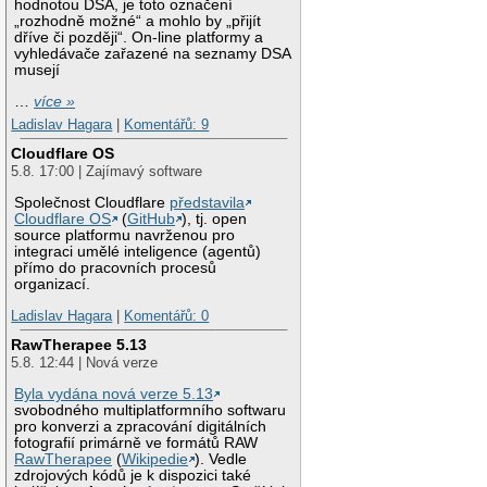
hodnotou DSA, je toto označení
„rozhodně možné“ a mohlo by „přijít
dříve či později“. On-line platformy a
vyhledávače zařazené na seznamy DSA
musejí
…
více »
Ladislav Hagara
|
Komentářů: 9
Cloudflare OS
5.8. 17:00 | Zajímavý software
Společnost Cloudflare
představila
Cloudflare OS
(
GitHub
), tj. open
source platformu navrženou pro
integraci umělé inteligence (agentů)
přímo do pracovních procesů
organizací.
Ladislav Hagara
|
Komentářů: 0
RawTherapee 5.13
5.8. 12:44 | Nová verze
Byla vydána nová verze 5.13
svobodného multiplatformního softwaru
pro konverzi a zpracování digitálních
fotografií primárně ve formátů RAW
RawTherapee
(
Wikipedie
). Vedle
zdrojových kódů je k dispozici také