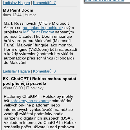
Ladislav Hagara
|
Komentářů: 7
MS Paint Doom
dnes 12:44 | Humor
Mark Russinovich (CTO v Microsoft
Azure) se
na LinkedIn pochlubil
svým
projektem
MS Paint Doom
napsaným
pomocí Claude. Hru Doom umožňuje
hrát v programu Malování (Microsoft
Paint). Malování funguje jako monitor.
Herní engine (ViZDoom) běží na pozadí
a každý vykreslený snímek hry vkládá
automaticky přes schránku (clipboard)
do Malování.
Ladislav Hagara
|
Komentářů: 3
EK: ChatGPT i Roblox mohou spadat
pod přísnější pravidla
včera 08:00 | IT novinky
Platformy ChatGPT i Roblox by mohly
být
zařazeny na seznam
mimořádně
velkých on-line platforem nebo
internetových vyhledávačů, na něž se
vztahují zvláštní podmínky podle
nařízení o digitálních službách (DSA).
Vzhledem k tomu, že ChatGPT i Roblox
oznámily počet uživatelů nad prahovou