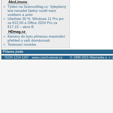
AbcLinuxu
Týden na ScienceMag.cz: Vylepšený
test nenašel žádný rozdíl mezi
vodíkem a antiv
Ušetřete 30 %: Windows 11 Pro jen
za €22,50 a Office 2024 Pro za
€17,15 – akce B
HDmag.cz
Kamery do bytu přinesou maximální
přehled o vaší domácnosti
Testovací novinka
Píšeme jinde
ISSN 1214-1267
www.czech-server.cz
© 1999-2015
Nitemedia s. r. 