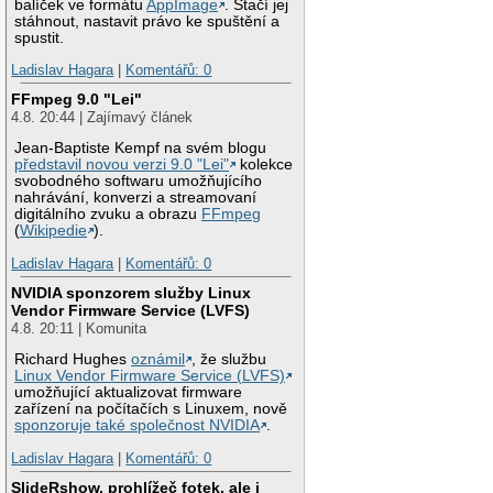
balíček ve formátu
AppImage
. Stačí jej
stáhnout, nastavit právo ke spuštění a
spustit.
Ladislav Hagara
|
Komentářů: 0
FFmpeg 9.0 "Lei"
4.8. 20:44 | Zajímavý článek
Jean-Baptiste Kempf na svém blogu
představil novou verzi 9.0 "Lei"
kolekce
svobodného softwaru umožňujícího
nahrávání, konverzi a streamovaní
digitálního zvuku a obrazu
FFmpeg
(
Wikipedie
).
Ladislav Hagara
|
Komentářů: 0
NVIDIA sponzorem služby Linux
Vendor Firmware Service (LVFS)
4.8. 20:11 | Komunita
Richard Hughes
oznámil
, že službu
Linux Vendor Firmware Service (LVFS)
umožňující aktualizovat firmware
zařízení na počítačích s Linuxem, nově
sponzoruje také společnost NVIDIA
.
Ladislav Hagara
|
Komentářů: 0
SlideRshow, prohlížeč fotek, ale i