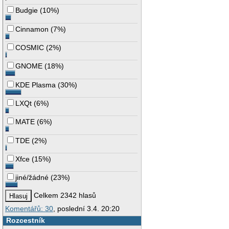
Budgie
(
10%
)
Cinnamon
(
7%
)
COSMIC
(
2%
)
GNOME
(
18%
)
KDE Plasma
(
30%
)
LXQt
(
6%
)
MATE
(
6%
)
TDE
(
2%
)
Xfce
(
15%
)
jiné/žádné
(
23%
)
Celkem 2342 hlasů
Komentářů: 30
, poslední 3.4. 20:20
Rozcestník