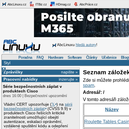
AbcLinuxu.cz
ITBiz.cz
HDmag.cz
AbcPráce.cz
AbcLinuxu
hledá autory
!
Poradna
FAQ
Hardware
Software
Články
Učebnice
Blog
Styl
×
Seznam zálože
Zprávičky
napište »
Pracovní nabídky
inzerujte »
Zde si můžete prohléd
spam
.
Série bezpečnostních záplat v
produktech Cisco
Adresář: /
dnes 16:00 | Bezpečnostní upozornění
V tomto adresáři zálož
Vládní CERT upozorňuje (
𝕏
) na
sérii
bezpečnostních záplat
(CVSS 9.9) v
Název
produktech Cisco řešících kritické
zranitelnosti umožňující obejití
Roulette Tables Casi
autentizace, eskalaci oprávnění,
vzdálené spuštění kódu a odepření