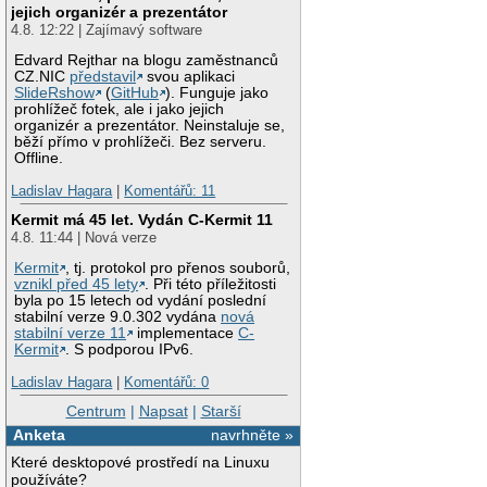
jejich organizér a prezentátor
4.8. 12:22 | Zajímavý software
Edvard Rejthar na blogu zaměstnanců
CZ.NIC
představil
svou aplikaci
SlideRshow
(
GitHub
). Funguje jako
prohlížeč fotek, ale i jako jejich
organizér a prezentátor. Neinstaluje se,
běží přímo v prohlížeči. Bez serveru.
Offline.
Ladislav Hagara
|
Komentářů: 11
Kermit má 45 let. Vydán C-Kermit 11
4.8. 11:44 | Nová verze
Kermit
, tj. protokol pro přenos souborů,
vznikl před 45 lety
. Při této příležitosti
byla po 15 letech od vydání poslední
stabilní verze 9.0.302 vydána
nová
stabilní verze 11
implementace
C-
Kermit
. S podporou IPv6.
Ladislav Hagara
|
Komentářů: 0
Centrum
|
Napsat
|
Starší
Anketa
navrhněte »
Které desktopové prostředí na Linuxu
používáte?