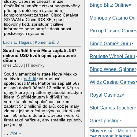
služby. Úspěšné zneužití může
Bingo Blitz Online
útočníkům umožnit získat neoprávněný
přístup k dotčeným systémům,
kompromitovat zařízení Cisco Catalyst
Monopoly Casino Onl
SD-WAN a Cisco IOS XE, spustit
libovolný kód, zpřístupnit citlivé
informace nebo narušit dostupnost
Pin up Casino Game
postižených systémů.
Ladislav Hagara
|
Komentářů: 3
Bingo Games Guru
Soud nařídil firmě Meta zaplatit 567
milionů USD kvůli újmě způsobené
Roulette Wheel Guru
dětem
dnes 15:33 | IT novinky
Bingo Wheel Spinner
Soud v americkém státě Nové Mexiko
ve čtvrtek
nařídil
internetové
Wildz Casino Games
společnosti Meta Platforms zaplatit 567
milionů dolarů (téměř 12 miliard Kč) za
újmy, které její platformy působí mladým
Royal Casinoz
lidem. S přihlédnutím k dřívějšímu
verdiktu tak má společnost celkem
zaplatit 942 milionů dolarů, což je malý
Slot Games Teacher
zlomek jejího ročního výnosu, který loni
činil 60 miliard dolarů. Čtvrteční verdikt
firmě také nařizuje, aby změnila způsob,
Guest posting
jakým její
Slovenský T-Mobile 
…
více »
cenzurovat internet