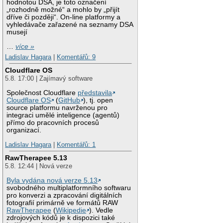
hodnotou DSA, je toto označení
„rozhodně možné“ a mohlo by „přijít
dříve či později“. On-line platformy a
vyhledávače zařazené na seznamy DSA
musejí
…
více »
Ladislav Hagara
|
Komentářů: 9
Cloudflare OS
5.8. 17:00 | Zajímavý software
Společnost Cloudflare
představila
Cloudflare OS
(
GitHub
), tj. open
source platformu navrženou pro
integraci umělé inteligence (agentů)
přímo do pracovních procesů
organizací.
Ladislav Hagara
|
Komentářů: 1
RawTherapee 5.13
5.8. 12:44 | Nová verze
Byla vydána nová verze 5.13
svobodného multiplatformního softwaru
pro konverzi a zpracování digitálních
fotografií primárně ve formátů RAW
RawTherapee
(
Wikipedie
). Vedle
zdrojových kódů je k dispozici také