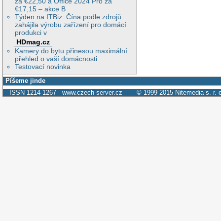
za €22,50 a Office 2024 Pro za
€17,15 – akce B
Týden na ITBiz: Čína podle zdrojů
zahájila výrobu zařízení pro domácí
produkci v
HDmag.cz
Kamery do bytu přinesou maximální
přehled o vaší domácnosti
Testovací novinka
Píšeme jinde
ISSN 1214-1267
www.czech-server.cz
© 1999-2015
Nitemedia s. r. 