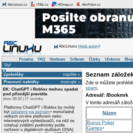
AbcLinuxu.cz
ITBiz.cz
HDmag.cz
AbcPráce.cz
AbcLinuxu
hledá autory
!
Poradna
FAQ
Hardware
Software
Články
Učebnice
Blog
Styl
×
Seznam zálože
Zprávičky
napište »
Pracovní nabídky
inzerujte »
Zde si můžete prohléd
spam
.
EK: ChatGPT i Roblox mohou spadat
pod přísnější pravidla
Adresář: /Bookmrk
dnes 08:00 | IT novinky
V tomto adresáři zálož
Platformy ChatGPT i Roblox by mohly
být
zařazeny na seznam
mimořádně
Název
velkých on-line platforem nebo
internetových vyhledávačů, na něž se
Bonus Poker
vztahují zvláštní podmínky podle
Games
nařízení o digitálních službách (DSA).