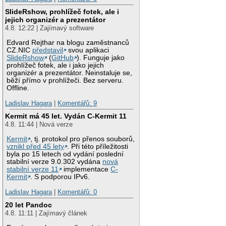
SlideRshow, prohlížeč fotek, ale i
jejich organizér a prezentátor
4.8. 12:22 | Zajímavý software
Edvard Rejthar na blogu zaměstnanců
CZ.NIC
představil
svou aplikaci
SlideRshow
(
GitHub
). Funguje jako
prohlížeč fotek, ale i jako jejich
organizér a prezentátor. Neinstaluje se,
běží přímo v prohlížeči. Bez serveru.
Offline.
Ladislav Hagara
|
Komentářů: 9
Kermit má 45 let. Vydán C-Kermit 11
4.8. 11:44 | Nová verze
Kermit
, tj. protokol pro přenos souborů,
vznikl před 45 lety
. Při této příležitosti
byla po 15 letech od vydání poslední
stabilní verze 9.0.302 vydána
nová
stabilní verze 11
implementace
C-
Kermit
. S podporou IPv6.
Ladislav Hagara
|
Komentářů: 0
20 let Pandoc
4.8. 11:11 | Zajímavý článek