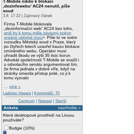
T-Mobile nikdo k blokaci
‚dezinfowebu‘ AC24 nenutil, píše
soud
3.8. 17:22 | Zajímavý článek
Firma T-Mobile blokovala
„dezinformační web“ AC24 bez toho,
aniž by k tomu měla závazný pokyn
orgánů veřejné moci
. Píše to ve svém
rozsudku Městský soud v Praze, který
po čtyřech letech uzavřel kauzu blokace
zmíněného webu. Operátor musí
uhradit škodu ve výši 35 tisíc korun.
Advokát společnosti T-Mobile se snažil i
u odvolacího senátu argumentovat tím,
že firma jednala v dobré víře, když na
stránky omezila přístup poté, co ji k
tomu vyzvalo
…
více »
Ladislav Hagara
|
Komentářů: 70
Centrum
|
Napsat
|
Starší
Anketa
navrhněte »
Které desktopové prostředí na Linuxu
používáte?
Budgie
(
10%
)