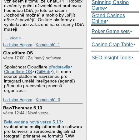
Vzhledem k tomu, že ChatGPT i Roblox
Spinning Casino
oznámily počet uživatelů nad prahovou
Game
hodnotou DSA, je toto označení
„rozhodně možné“ a mohlo by „přijít
Grand Casinos
dříve či později“. On-line platformy a
Online
vyhledávače zařazené na seznamy DSA
musejí
Poker Game sets
…
více »
Casino Crap Table
Ladislav Hagara
|
Komentářů: 1
Cloudflare OS
SEO Insight Tools
včera 17:00 | Zajímavý software
Společnost Cloudflare
představila
Cloudflare OS
(
GitHub
), tj. open
source platformu navrženou pro
integraci umělé inteligence (agentů)
přímo do pracovních procesů
organizací.
Ladislav Hagara
|
Komentářů: 0
RawTherapee 5.13
včera 12:44 | Nová verze
Byla vydána nová verze 5.13
svobodného multiplatformního softwaru
pro konverzi a zpracování digitálních
fotografií primárně ve formátů RAW