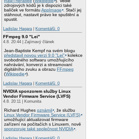
RawTherapee
(
Wikipedie
). Vedle
zdrojových kódů je k dispozici také
balíček ve formátu
AppImage
. Stačí jej
stáhnout, nastavit právo ke spuštění a
spustit.
Ladislav Hagara
|
Komentářů: 0
FFmpeg 9.0 "Lei"
4.8. 20:44 | Zajímavý článek
Jean-Baptiste Kempf na svém blogu
představil novou verzi 9.0 "Lei"
kolekce
svobodného softwaru umožňujícího
nahrávání, konverzi a streamovaní
digitálního zvuku a obrazu
FFmpeg
(
Wikipedie
).
Ladislav Hagara
|
Komentářů: 0
NVIDIA sponzorem služby Linux
Vendor Firmware Service (LVFS)
4.8. 20:11 | Komunita
Richard Hughes
oznámil
, že službu
Linux Vendor Firmware Service (LVFS)
umožňující aktualizovat firmware
zařízení na počítačích s Linuxem, nově
sponzoruje také společnost NVIDIA
.
Ladislav Hagara
|
Komentářů: 0