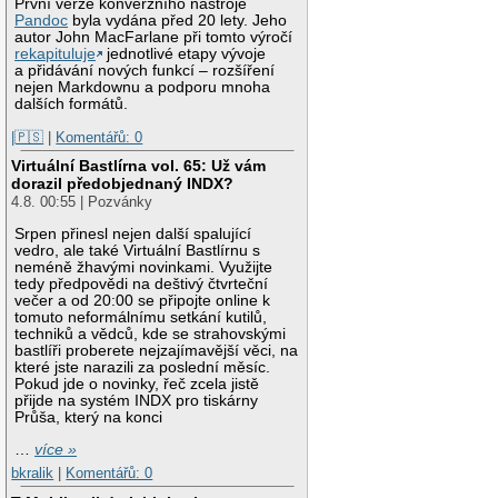
První verze konverzního nástroje
Pandoc
byla vydána před 20 lety. Jeho
autor John MacFarlane při tomto výročí
rekapituluje
jednotlivé etapy vývoje
a přidávání nových funkcí – rozšíření
nejen Markdownu a podporu mnoha
dalších formátů.
|🇵🇸
|
Komentářů: 0
Virtuální Bastlírna vol. 65: Už vám
dorazil předobjednaný INDX?
4.8. 00:55 | Pozvánky
Srpen přinesl nejen další spalující
vedro, ale také Virtuální Bastlírnu s
neméně žhavými novinkami. Využijte
tedy předpovědi na deštivý čtvrteční
večer a od 20:00 se připojte online k
tomuto neformálnímu setkání kutilů,
techniků a vědců, kde se strahovskými
bastlíři proberete nejzajímavější věci, na
které jste narazili za poslední měsíc.
Pokud jde o novinky, řeč zcela jistě
přijde na systém INDX pro tiskárny
Průša, který na konci
…
více »
bkralik
|
Komentářů: 0