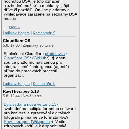
hodnotou DSA, je toto označení
„rozhodně možné“ a mohlo by „přijít
dříve či později“. On-line platformy a
vyhledávače zařazené na seznamy DSA
musejí
…
více »
Ladislav Hagara
|
Komentářů: 9
Cloudflare OS
5.8. 17:00 | Zajímavý software
Společnost Cloudflare
představila
Cloudflare OS
(
GitHub
), tj. open
source platformu navrženou pro
integraci umělé inteligence (agentů)
přímo do pracovních procesů
organizací.
Ladislav Hagara
|
Komentářů: 0
RawTherapee 5.13
5.8. 12:44 | Nová verze
Byla vydána nová verze 5.13
svobodného multiplatformního softwaru
pro konverzi a zpracování digitálních
fotografií primárně ve formátů RAW
RawTherapee
(
Wikipedie
). Vedle
zdrojových kódů je k dispozici také