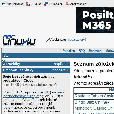
AbcLinuxu.cz
ITBiz.cz
HDmag.cz
AbcPráce.cz
AbcLinuxu
hledá autory
!
Poradna
FAQ
Hardware
Softw
Styl
×
Seznam zálože
Zprávičky
napište »
Pracovní nabídky
inzerujte »
Zde si můžete prohléd
Série bezpečnostních záplat v
Adresář: /
produktech Cisco
V tomto adresáři zálož
dnes 16:00 | Bezpečnostní upozornění
Ná
Vládní CERT upozorňuje (
𝕏
) na
sérii
Roulette Tables Casi
bezpečnostních záplat
(CVSS 9.9) v
produktech Cisco řešících kritické
Bingo Blitz Online
zranitelnosti umožňující obejití
autentizace, eskalaci oprávnění,
Monopoly Casino Onl
vzdálené spuštění kódu a odepření