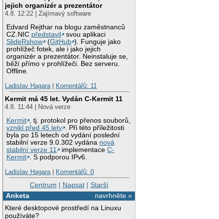
jejich organizér a prezentátor
4.8. 12:22 | Zajímavý software
Edvard Rejthar na blogu zaměstnanců
CZ.NIC
představil
svou aplikaci
SlideRshow
(
GitHub
). Funguje jako
prohlížeč fotek, ale i jako jejich
organizér a prezentátor. Neinstaluje se,
běží přímo v prohlížeči. Bez serveru.
Offline.
Ladislav Hagara
|
Komentářů: 11
Kermit má 45 let. Vydán C-Kermit 11
4.8. 11:44 | Nová verze
Kermit
, tj. protokol pro přenos souborů,
vznikl před 45 lety
. Při této příležitosti
byla po 15 letech od vydání poslední
stabilní verze 9.0.302 vydána
nová
stabilní verze 11
implementace
C-
Kermit
. S podporou IPv6.
Ladislav Hagara
|
Komentářů: 0
Centrum
|
Napsat
|
Starší
Anketa
navrhněte »
Které desktopové prostředí na Linuxu
používáte?