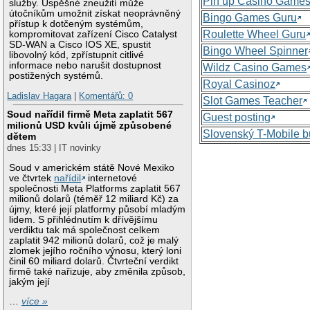
Pin up Casino Game
služby. Úspěšné zneužití může
útočníkům umožnit získat neoprávněný
Bingo Games Guru
přístup k dotčeným systémům,
Roulette Wheel Guru
kompromitovat zařízení Cisco Catalyst
SD-WAN a Cisco IOS XE, spustit
Bingo Wheel Spinner
libovolný kód, zpřístupnit citlivé
informace nebo narušit dostupnost
Wildz Casino Games
postižených systémů.
Royal Casinoz
Ladislav Hagara
|
Komentářů: 0
Slot Games Teacher
Soud nařídil firmě Meta zaplatit 567
Guest posting
milionů USD kvůli újmě způsobené
Slovenský T-Mobile b
dětem
dnes 15:33 | IT novinky
Soud v americkém státě Nové Mexiko
ve čtvrtek
nařídil
internetové
společnosti Meta Platforms zaplatit 567
milionů dolarů (téměř 12 miliard Kč) za
újmy, které její platformy působí mladým
lidem. S přihlédnutím k dřívějšímu
verdiktu tak má společnost celkem
zaplatit 942 milionů dolarů, což je malý
zlomek jejího ročního výnosu, který loni
činil 60 miliard dolarů. Čtvrteční verdikt
firmě také nařizuje, aby změnila způsob,
jakým její
…
více »