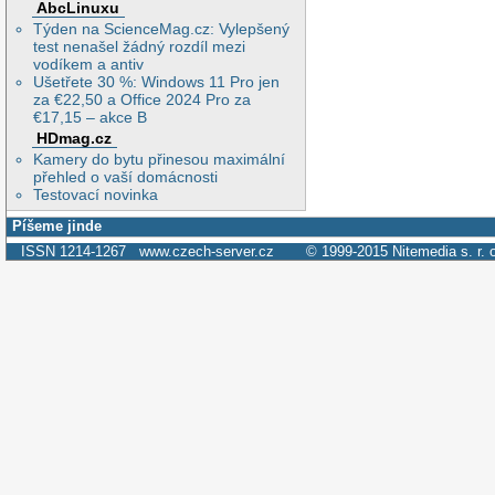
AbcLinuxu
Týden na ScienceMag.cz: Vylepšený
test nenašel žádný rozdíl mezi
vodíkem a antiv
Ušetřete 30 %: Windows 11 Pro jen
za €22,50 a Office 2024 Pro za
€17,15 – akce B
HDmag.cz
Kamery do bytu přinesou maximální
přehled o vaší domácnosti
Testovací novinka
Píšeme jinde
ISSN 1214-1267
www.czech-server.cz
© 1999-2015
Nitemedia s. r. 