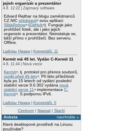
jejich organizér a prezentátor
4.8. 12:22 | Zajímavý software
Edvard Rejthar na blogu zaměstnanců
CZ.NIC
představil
svou aplikaci
SlideRshow
(
GitHub
). Funguje jako
prohlížeč fotek, ale i jako jejich
organizér a prezentátor. Neinstaluje se,
běží přímo v prohlížeči. Bez serveru.
Offline.
Ladislav Hagara
|
Komentářů: 11
Kermit má 45 let. Vydán C-Kermit 11
4.8. 11:44 | Nová verze
Kermit
, tj. protokol pro přenos souborů,
vznikl před 45 lety
. Při této příležitosti
byla po 15 letech od vydání poslední
stabilní verze 9.0.302 vydána
nová
stabilní verze 11
implementace
C-
Kermit
. S podporou IPv6.
Ladislav Hagara
|
Komentářů: 0
Centrum
|
Napsat
|
Starší
Anketa
navrhněte »
Které desktopové prostředí na Linuxu
používáte?