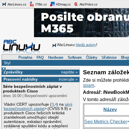
AbcLinuxu.cz
ITBiz.cz
HDmag.cz
AbcPráce.cz
AbcLinuxu
hledá autory
!
Poradna
FAQ
Hardware
Software
Články
Učebnice
Blog
Styl
×
Seznam zálože
Zprávičky
napište »
Pracovní nabídky
inzerujte »
Zde si můžete prohléd
spam
.
Série bezpečnostních záplat v
produktech Cisco
Adresář: /NewBookM
dnes 16:00 | Bezpečnostní upozornění
V tomto adresáři zálož
Vládní CERT upozorňuje (
𝕏
) na
sérii
bezpečnostních záplat
(CVSS 9.9) v
Název
produktech Cisco řešících kritické
zranitelnosti umožňující obejití
Seo Metrics Checker
autentizace, eskalaci oprávnění,
vzdálené spuštění kódu a odepření