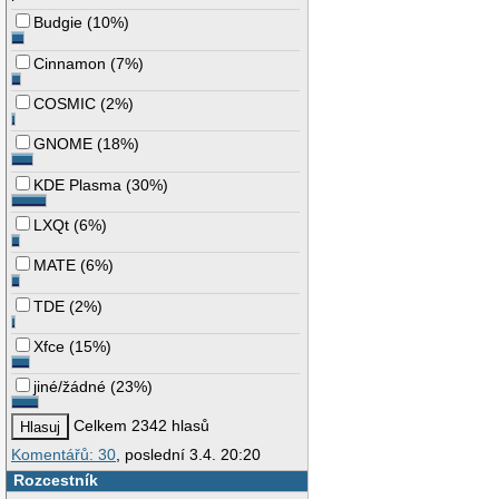
Budgie
(
10%
)
Cinnamon
(
7%
)
COSMIC
(
2%
)
GNOME
(
18%
)
KDE Plasma
(
30%
)
LXQt
(
6%
)
MATE
(
6%
)
TDE
(
2%
)
Xfce
(
15%
)
jiné/žádné
(
23%
)
Celkem 2342 hlasů
Komentářů: 30
, poslední 3.4. 20:20
Rozcestník