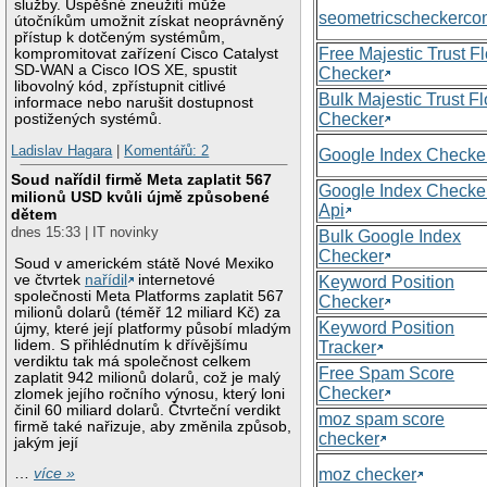
služby. Úspěšné zneužití může
seometricscheckerc
útočníkům umožnit získat neoprávněný
přístup k dotčeným systémům,
Free Majestic Trust F
kompromitovat zařízení Cisco Catalyst
SD-WAN a Cisco IOS XE, spustit
Checker
libovolný kód, zpřístupnit citlivé
Bulk Majestic Trust F
informace nebo narušit dostupnost
Checker
postižených systémů.
Ladislav Hagara
|
Komentářů: 2
Google Index Checke
Soud nařídil firmě Meta zaplatit 567
Google Index Checke
milionů USD kvůli újmě způsobené
Api
dětem
dnes 15:33 | IT novinky
Bulk Google Index
Checker
Soud v americkém státě Nové Mexiko
ve čtvrtek
nařídil
internetové
Keyword Position
společnosti Meta Platforms zaplatit 567
Checker
milionů dolarů (téměř 12 miliard Kč) za
Keyword Position
újmy, které její platformy působí mladým
lidem. S přihlédnutím k dřívějšímu
Tracker
verdiktu tak má společnost celkem
Free Spam Score
zaplatit 942 milionů dolarů, což je malý
Checker
zlomek jejího ročního výnosu, který loni
činil 60 miliard dolarů. Čtvrteční verdikt
moz spam score
firmě také nařizuje, aby změnila způsob,
checker
jakým její
moz checker
…
více »