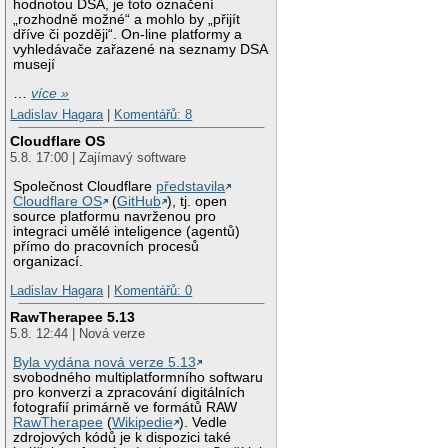
hodnotou DSA, je toto označení
„rozhodně možné“ a mohlo by „přijít
dříve či později“. On-line platformy a
vyhledávače zařazené na seznamy DSA
musejí
…
více »
Ladislav Hagara
|
Komentářů: 8
Cloudflare OS
5.8. 17:00 | Zajímavý software
Společnost Cloudflare
představila
Cloudflare OS
(
GitHub
), tj. open
source platformu navrženou pro
integraci umělé inteligence (agentů)
přímo do pracovních procesů
organizací.
Ladislav Hagara
|
Komentářů: 0
RawTherapee 5.13
5.8. 12:44 | Nová verze
Byla vydána nová verze 5.13
svobodného multiplatformního softwaru
pro konverzi a zpracování digitálních
fotografií primárně ve formátů RAW
RawTherapee
(
Wikipedie
). Vedle
zdrojových kódů je k dispozici také