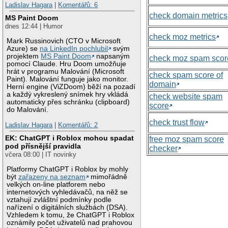
Ladislav Hagara
|
Komentářů: 6
check domain metrics
MS Paint Doom
dnes 12:44 | Humor
check moz metrics
Mark Russinovich (CTO v Microsoft
Azure) se
na LinkedIn pochlubil
svým
projektem
MS Paint Doom
napsaným
check moz spam scor
pomocí Claude. Hru Doom umožňuje
hrát v programu Malování (Microsoft
check spam score of
Paint). Malování funguje jako monitor.
domain
Herní engine (ViZDoom) běží na pozadí
a každý vykreslený snímek hry vkládá
check website spam
automaticky přes schránku (clipboard)
score
do Malování.
check trust flow
Ladislav Hagara
|
Komentářů: 2
EK: ChatGPT i Roblox mohou spadat
free moz spam score
pod přísnější pravidla
checker
včera 08:00 | IT novinky
Platformy ChatGPT i Roblox by mohly
být
zařazeny na seznam
mimořádně
velkých on-line platforem nebo
internetových vyhledávačů, na něž se
vztahují zvláštní podmínky podle
nařízení o digitálních službách (DSA).
Vzhledem k tomu, že ChatGPT i Roblox
oznámily počet uživatelů nad prahovou