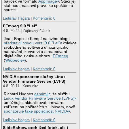
balíček ve formátu
AppImage
. Stačí jej
stáhnout, nastavit právo ke spuštění a
spustit.
Ladislav Hagara
|
Komentářů: 0
FFmpeg 9.0 "Lei"
4.8. 20:44 | Zajímavý článek
Jean-Baptiste Kempf na svém blogu
představil novou verzi 9.0 "Lei"
kolekce
svobodného softwaru umožňujícího
nahrávání, konverzi a streamovaní
digitálního zvuku a obrazu
FFmpeg
(
Wikipedie
).
Ladislav Hagara
|
Komentářů: 0
NVIDIA sponzorem služby Linux
Vendor Firmware Service (LVFS)
4.8. 20:11 | Komunita
Richard Hughes
oznámil
, že službu
Linux Vendor Firmware Service (LVFS)
umožňující aktualizovat firmware
zařízení na počítačích s Linuxem, nově
sponzoruje také společnost NVIDIA
.
Ladislav Hagara
|
Komentářů: 0
SlideRshow, prohlížeč fotek, ale i