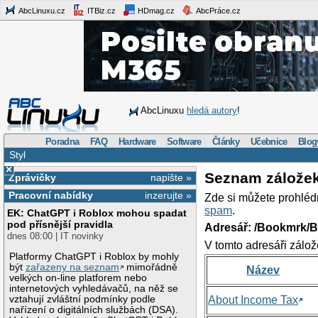
AbcLinuxu.cz
ITBiz.cz
HDmag.cz
AbcPráce.cz
AbcLinuxu
hledá autory
!
Poradna
FAQ
Hardware
Software
Články
Učebnice
Blog
Styl
×
Seznam zálože
Zprávičky
napište »
Pracovní nabídky
inzerujte »
Zde si můžete prohléd
spam
.
EK: ChatGPT i Roblox mohou spadat
pod přísnější pravidla
Adresář: /Bookmrk/
dnes 08:00 | IT novinky
V tomto adresáři zálož
Platformy ChatGPT i Roblox by mohly
být
zařazeny na seznam
mimořádně
Název
velkých on-line platforem nebo
internetových vyhledávačů, na něž se
vztahují zvláštní podmínky podle
About Income Tax
nařízení o digitálních službách (DSA).