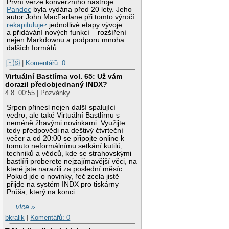
První verze konverzního nástroje
Pandoc
byla vydána před 20 lety. Jeho
autor John MacFarlane při tomto výročí
rekapituluje
jednotlivé etapy vývoje
a přidávání nových funkcí – rozšíření
nejen Markdownu a podporu mnoha
dalších formátů.
|🇵🇸
|
Komentářů: 0
Virtuální Bastlírna vol. 65: Už vám
dorazil předobjednaný INDX?
4.8. 00:55 | Pozvánky
Srpen přinesl nejen další spalující
vedro, ale také Virtuální Bastlírnu s
neméně žhavými novinkami. Využijte
tedy předpovědi na deštivý čtvrteční
večer a od 20:00 se připojte online k
tomuto neformálnímu setkání kutilů,
techniků a vědců, kde se strahovskými
bastlíři proberete nejzajímavější věci, na
které jste narazili za poslední měsíc.
Pokud jde o novinky, řeč zcela jistě
přijde na systém INDX pro tiskárny
Průša, který na konci
…
více »
bkralik
|
Komentářů: 0