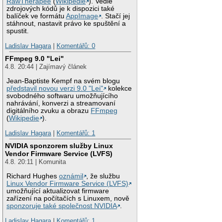
RawTherapee
(
Wikipedie
). Vedle
zdrojových kódů je k dispozici také
balíček ve formátu
AppImage
. Stačí jej
stáhnout, nastavit právo ke spuštění a
spustit.
Ladislav Hagara
|
Komentářů: 0
FFmpeg 9.0 "Lei"
4.8. 20:44 | Zajímavý článek
Jean-Baptiste Kempf na svém blogu
představil novou verzi 9.0 "Lei"
kolekce
svobodného softwaru umožňujícího
nahrávání, konverzi a streamovaní
digitálního zvuku a obrazu
FFmpeg
(
Wikipedie
).
Ladislav Hagara
|
Komentářů: 1
NVIDIA sponzorem služby Linux
Vendor Firmware Service (LVFS)
4.8. 20:11 | Komunita
Richard Hughes
oznámil
, že službu
Linux Vendor Firmware Service (LVFS)
umožňující aktualizovat firmware
zařízení na počítačích s Linuxem, nově
sponzoruje také společnost NVIDIA
.
Ladislav Hagara
|
Komentářů: 1