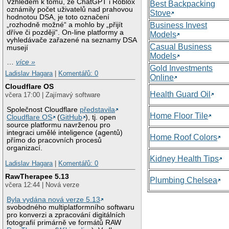
Vzhledem k tomu, že ChatGPT i Roblox
Best Backpacking
oznámily počet uživatelů nad prahovou
Stove
hodnotou DSA, je toto označení
„rozhodně možné“ a mohlo by „přijít
Business Invest
dříve či později“. On-line platformy a
Models
vyhledávače zařazené na seznamy DSA
Casual Business
musejí
Models
…
více »
Gold Investments
Ladislav Hagara
|
Komentářů: 0
Online
Cloudflare OS
Health Guard Oil
včera 17:00 | Zajímavý software
Společnost Cloudflare
představila
Home Floor Tile
Cloudflare OS
(
GitHub
), tj. open
source platformu navrženou pro
integraci umělé inteligence (agentů)
Home Roof Colors
přímo do pracovních procesů
organizací.
Kidney Health Tips
Ladislav Hagara
|
Komentářů: 0
RawTherapee 5.13
Plumbing Chelsea
včera 12:44 | Nová verze
Byla vydána nová verze 5.13
svobodného multiplatformního softwaru
pro konverzi a zpracování digitálních
fotografií primárně ve formátů RAW