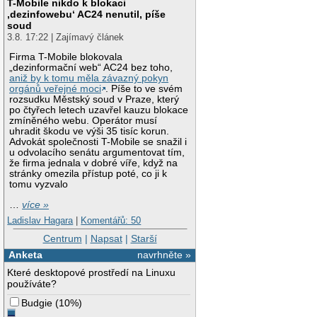
T-Mobile nikdo k blokaci
‚dezinfowebu‘ AC24 nenutil, píše
soud
3.8. 17:22 | Zajímavý článek
Firma T-Mobile blokovala
„dezinformační web“ AC24 bez toho,
aniž by k tomu měla závazný pokyn
orgánů veřejné moci
. Píše to ve svém
rozsudku Městský soud v Praze, který
po čtyřech letech uzavřel kauzu blokace
zmíněného webu. Operátor musí
uhradit škodu ve výši 35 tisíc korun.
Advokát společnosti T-Mobile se snažil i
u odvolacího senátu argumentovat tím,
že firma jednala v dobré víře, když na
stránky omezila přístup poté, co ji k
tomu vyzvalo
…
více »
Ladislav Hagara
|
Komentářů: 50
Centrum
|
Napsat
|
Starší
Anketa
navrhněte »
Které desktopové prostředí na Linuxu
používáte?
Budgie
(
10%
)