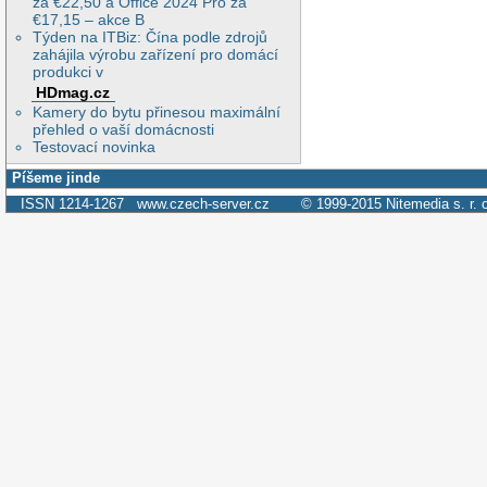
za €22,50 a Office 2024 Pro za
€17,15 – akce B
Týden na ITBiz: Čína podle zdrojů
zahájila výrobu zařízení pro domácí
produkci v
HDmag.cz
Kamery do bytu přinesou maximální
přehled o vaší domácnosti
Testovací novinka
Píšeme jinde
ISSN 1214-1267
www.czech-server.cz
© 1999-2015
Nitemedia s. r. 