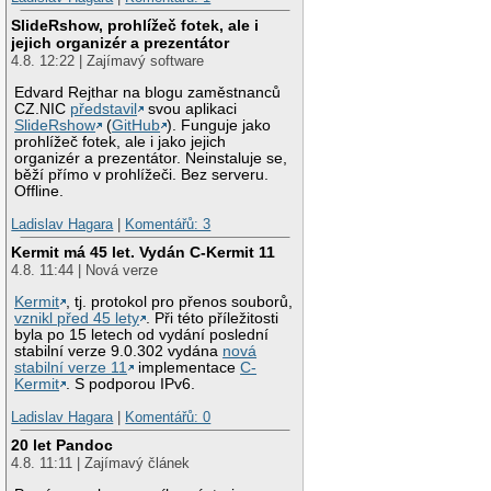
SlideRshow, prohlížeč fotek, ale i
jejich organizér a prezentátor
4.8. 12:22 | Zajímavý software
Edvard Rejthar na blogu zaměstnanců
CZ.NIC
představil
svou aplikaci
SlideRshow
(
GitHub
). Funguje jako
prohlížeč fotek, ale i jako jejich
organizér a prezentátor. Neinstaluje se,
běží přímo v prohlížeči. Bez serveru.
Offline.
Ladislav Hagara
|
Komentářů: 3
Kermit má 45 let. Vydán C-Kermit 11
4.8. 11:44 | Nová verze
Kermit
, tj. protokol pro přenos souborů,
vznikl před 45 lety
. Při této příležitosti
byla po 15 letech od vydání poslední
stabilní verze 9.0.302 vydána
nová
stabilní verze 11
implementace
C-
Kermit
. S podporou IPv6.
Ladislav Hagara
|
Komentářů: 0
20 let Pandoc
4.8. 11:11 | Zajímavý článek