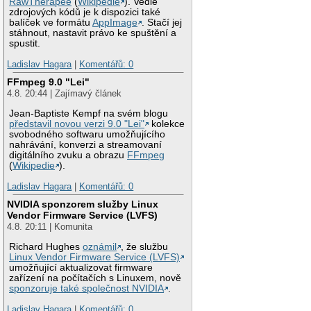
RawTherapee
(
Wikipedie
). Vedle
zdrojových kódů je k dispozici také
balíček ve formátu
AppImage
. Stačí jej
stáhnout, nastavit právo ke spuštění a
spustit.
Ladislav Hagara
|
Komentářů: 0
FFmpeg 9.0 "Lei"
4.8. 20:44 | Zajímavý článek
Jean-Baptiste Kempf na svém blogu
představil novou verzi 9.0 "Lei"
kolekce
svobodného softwaru umožňujícího
nahrávání, konverzi a streamovaní
digitálního zvuku a obrazu
FFmpeg
(
Wikipedie
).
Ladislav Hagara
|
Komentářů: 0
NVIDIA sponzorem služby Linux
Vendor Firmware Service (LVFS)
4.8. 20:11 | Komunita
Richard Hughes
oznámil
, že službu
Linux Vendor Firmware Service (LVFS)
umožňující aktualizovat firmware
zařízení na počítačích s Linuxem, nově
sponzoruje také společnost NVIDIA
.
Ladislav Hagara
|
Komentářů: 0