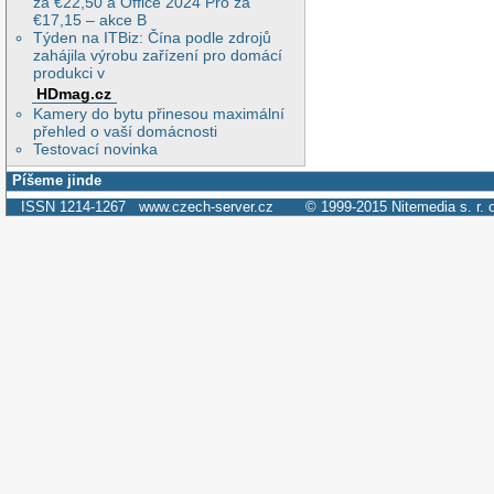
za €22,50 a Office 2024 Pro za
€17,15 – akce B
Týden na ITBiz: Čína podle zdrojů
zahájila výrobu zařízení pro domácí
produkci v
HDmag.cz
Kamery do bytu přinesou maximální
přehled o vaší domácnosti
Testovací novinka
Píšeme jinde
ISSN 1214-1267
www.czech-server.cz
© 1999-2015
Nitemedia s. r. 