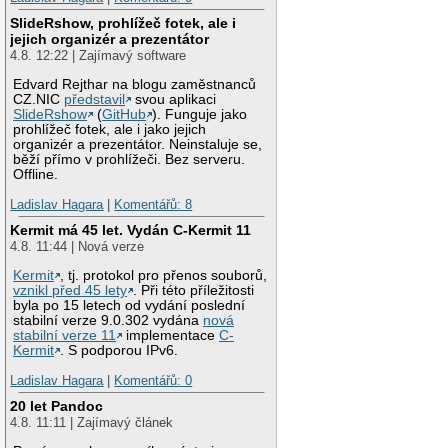
SlideRshow, prohlížeč fotek, ale i
jejich organizér a prezentátor
4.8. 12:22 | Zajímavý software
Edvard Rejthar na blogu zaměstnanců
CZ.NIC
představil
svou aplikaci
SlideRshow
(
GitHub
). Funguje jako
prohlížeč fotek, ale i jako jejich
organizér a prezentátor. Neinstaluje se,
běží přímo v prohlížeči. Bez serveru.
Offline.
Ladislav Hagara
|
Komentářů: 8
Kermit má 45 let. Vydán C-Kermit 11
4.8. 11:44 | Nová verze
Kermit
, tj. protokol pro přenos souborů,
vznikl před 45 lety
. Při této příležitosti
byla po 15 letech od vydání poslední
stabilní verze 9.0.302 vydána
nová
stabilní verze 11
implementace
C-
Kermit
. S podporou IPv6.
Ladislav Hagara
|
Komentářů: 0
20 let Pandoc
4.8. 11:11 | Zajímavý článek