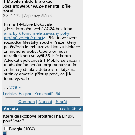
T-Mobile nikdo k blokaci
‚dezinfowebu‘ AC24 nenutil, píše
soud
3.8. 17:22 | Zajímavý článek
Firma T-Mobile blokovala
„dezinformační web“ AC24 bez toho,
aniž by k tomu měla závazný pokyn
orgánů veřejné moci
. Píše to ve svém
rozsudku Městský soud v Praze, který
po čtyřech letech uzavřel kauzu blokace
zmíněného webu. Operátor musí
uhradit škodu ve výši 35 tisíc korun.
Advokát společnosti T-Mobile se snažil i
u odvolacího senátu argumentovat tím,
že firma jednala v dobré víře, když na
stránky omezila přístup poté, co ji k
tomu vyzvalo
…
více »
Ladislav Hagara
|
Komentářů: 64
Centrum
|
Napsat
|
Starší
Anketa
navrhněte »
Které desktopové prostředí na Linuxu
používáte?
Budgie
(
10%
)