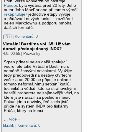
První verze konverzního nástroje
Pandoc
byla vydána před 20 lety. Jeho
autor John MacFarlane při tomto výročí
rekapituluje
jednotlivé etapy vývoje
a přidávání nových funkcí – rozšíření
nejen Markdownu a podporu mnoha
dalších formátů.
|🇵🇸
|
Komentářů: 0
Virtuální Bastlírna vol. 65: Už vám
dorazil předobjednaný INDX?
4.8. 00:55 | Pozvánky
Srpen přinesl nejen další spalující
vedro, ale také Virtuální Bastlírnu s
neméně žhavými novinkami. Využijte
tedy předpovědi na deštivý čtvrteční
večer a od 20:00 se připojte online k
tomuto neformálnímu setkání kutilů,
techniků a vědců, kde se strahovskými
bastlíři proberete nejzajímavější věci, na
které jste narazili za poslední měsíc.
Pokud jde o novinky, řeč zcela jistě
přijde na systém INDX pro tiskárny
Průša, který na konci
…
více »
bkralik
|
Komentářů: 0