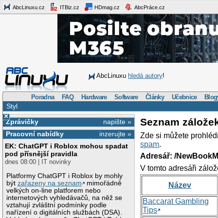
AbcLinuxu.cz
ITBiz.cz
HDmag.cz
AbcPráce.cz
AbcLinuxu
hledá autory
!
Poradna
FAQ
Hardware
Software
Články
Učebnice
Blog
Styl
×
Seznam zálože
Zprávičky
napište »
Pracovní nabídky
inzerujte »
Zde si můžete prohléd
spam
.
EK: ChatGPT i Roblox mohou spadat
pod přísnější pravidla
Adresář: /NewBookM
dnes 08:00 | IT novinky
V tomto adresáři zálož
Platformy ChatGPT i Roblox by mohly
být
zařazeny na seznam
mimořádně
Název
velkých on-line platforem nebo
internetových vyhledávačů, na něž se
Baccarat Gambling
vztahují zvláštní podmínky podle
Tips
nařízení o digitálních službách (DSA).