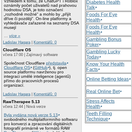
Vzhledem k tomu, že ChatGPT i Roblox
Diabetes Health
oznámily počet uživatelů nad prahovou
Talk
hodnotou DSA, je toto označení
„rozhodně možné“ a mohlo by „přijít
Foods For Eye
dříve či později“. On-line platformy a
Health
vyhledávače zařazené na seznamy DSA
Foods For Eye
musejí
Health
…
více »
Gambling Bonus
Ladislav Hagara
|
Komentářů: 0
Poker
Cloudflare OS
Gambling Lucky
včera 17:00 | Zajímavý software
Today
Společnost Cloudflare
představila
Know Your Health
Cloudflare OS
(
GitHub
), tj. open
Facts
source platformu navrženou pro
integraci umělé inteligence (agentů)
Online Betting Ideas
přímo do pracovních procesů
organizací.
Real Online Bet
Ladislav Hagara
|
Komentářů: 0
Stress Affects
RawTherapee 5.13
Health
včera 12:44 | Nová verze
Teeth Filling
Byla vydána nová verze 5.13
Technique
svobodného multiplatformního softwaru
pro konverzi a zpracování digitálních
fotografií primárně ve formátů RAW