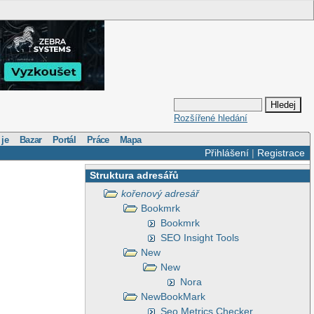
Rozšířené hledání
 je
Bazar
Portál
Práce
Mapa
Přihlášení
|
Registrace
Struktura adresářů
kořenový adresář
Bookmrk
Bookmrk
SEO Insight Tools
New
New
Nora
NewBookMark
Seo Metrics Checker