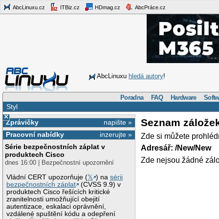
AbcLinuxu.cz
ITBiz.cz
HDmag.cz
AbcPráce.cz
AbcLinuxu
hledá autory
!
Poradna
FAQ
Hardware
Softw
Styl
×
Seznam zálože
Zprávičky
napište »
Pracovní nabídky
inzerujte »
Zde si můžete prohléd
Série bezpečnostních záplat v
Adresář: /New/New
produktech Cisco
Zde nejsou žádné zálo
dnes 16:00 | Bezpečnostní upozornění
Vládní CERT upozorňuje (
𝕏
) na
sérii
bezpečnostních záplat
(CVSS 9.9) v
produktech Cisco řešících kritické
zranitelnosti umožňující obejití
autentizace, eskalaci oprávnění,
vzdálené spuštění kódu a odepření