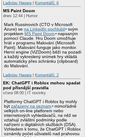
Ladislav Hagara
|
Komentářů: 6
MS Paint Doom
dnes 12:44 | Humor
Mark Russinovich (CTO v Microsoft
Azure) se
na LinkedIn pochlubil
svým
projektem
MS Paint Doom
napsaným
pomocí Claude. Hru Doom umožňuje
hrát v programu Malování (Microsoft
Paint). Malování funguje jako monitor.
Herní engine (ViZDoom) běží na pozadí
a každý vykreslený snímek hry vkládá
automaticky přes schránku (clipboard)
do Malování.
Ladislav Hagara
|
Komentářů: 2
EK: ChatGPT i Roblox mohou spadat
pod přísnější pravidla
včera 08:00 | IT novinky
Platformy ChatGPT i Roblox by mohly
být
zařazeny na seznam
mimořádně
velkých on-line platforem nebo
internetových vyhledávačů, na něž se
vztahují zvláštní podmínky podle
nařízení o digitálních službách (DSA).
Vzhledem k tomu, že ChatGPT i Roblox
oznámily počet uživatelů nad prahovou