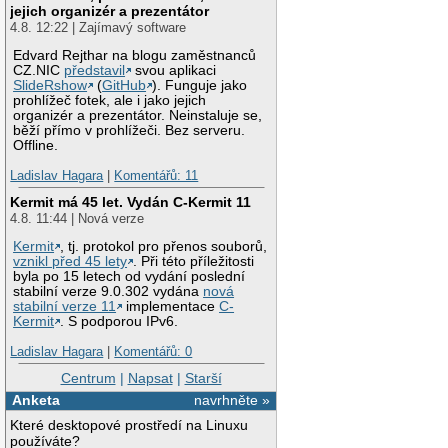
jejich organizér a prezentátor
4.8. 12:22 | Zajímavý software
Edvard Rejthar na blogu zaměstnanců
CZ.NIC
představil
svou aplikaci
SlideRshow
(
GitHub
). Funguje jako
prohlížeč fotek, ale i jako jejich
organizér a prezentátor. Neinstaluje se,
běží přímo v prohlížeči. Bez serveru.
Offline.
Ladislav Hagara
|
Komentářů: 11
Kermit má 45 let. Vydán C-Kermit 11
4.8. 11:44 | Nová verze
Kermit
, tj. protokol pro přenos souborů,
vznikl před 45 lety
. Při této příležitosti
byla po 15 letech od vydání poslední
stabilní verze 9.0.302 vydána
nová
stabilní verze 11
implementace
C-
Kermit
. S podporou IPv6.
Ladislav Hagara
|
Komentářů: 0
Centrum
|
Napsat
|
Starší
Anketa
navrhněte »
Které desktopové prostředí na Linuxu
používáte?