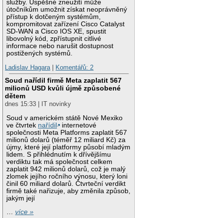
služby. Úspěšné zneužití může
útočníkům umožnit získat neoprávněný
přístup k dotčeným systémům,
kompromitovat zařízení Cisco Catalyst
SD-WAN a Cisco IOS XE, spustit
libovolný kód, zpřístupnit citlivé
informace nebo narušit dostupnost
postižených systémů.
Ladislav Hagara
|
Komentářů: 2
Soud nařídil firmě Meta zaplatit 567
milionů USD kvůli újmě způsobené
dětem
dnes 15:33 | IT novinky
Soud v americkém státě Nové Mexiko
ve čtvrtek
nařídil
internetové
společnosti Meta Platforms zaplatit 567
milionů dolarů (téměř 12 miliard Kč) za
újmy, které její platformy působí mladým
lidem. S přihlédnutím k dřívějšímu
verdiktu tak má společnost celkem
zaplatit 942 milionů dolarů, což je malý
zlomek jejího ročního výnosu, který loni
činil 60 miliard dolarů. Čtvrteční verdikt
firmě také nařizuje, aby změnila způsob,
jakým její
…
více »