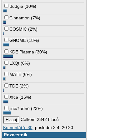
Budgie
(
10%
)
Cinnamon
(
7%
)
COSMIC
(
2%
)
GNOME
(
18%
)
KDE Plasma
(
30%
)
LXQt
(
6%
)
MATE
(
6%
)
TDE
(
2%
)
Xfce
(
15%
)
jiné/žádné
(
23%
)
Celkem 2342 hlasů
Komentářů: 30
, poslední 3.4. 20:20
Rozcestník