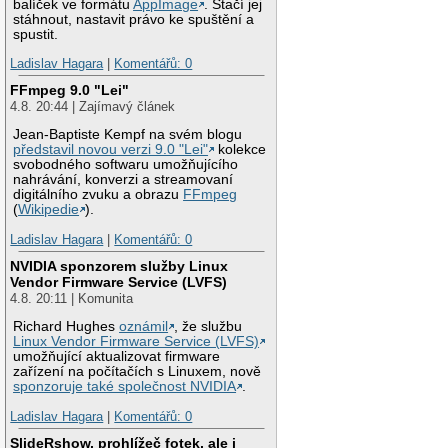
balíček ve formátu
AppImage
. Stačí jej
stáhnout, nastavit právo ke spuštění a
spustit.
Ladislav Hagara
|
Komentářů: 0
FFmpeg 9.0 "Lei"
4.8. 20:44 | Zajímavý článek
Jean-Baptiste Kempf na svém blogu
představil novou verzi 9.0 "Lei"
kolekce
svobodného softwaru umožňujícího
nahrávání, konverzi a streamovaní
digitálního zvuku a obrazu
FFmpeg
(
Wikipedie
).
Ladislav Hagara
|
Komentářů: 0
NVIDIA sponzorem služby Linux
Vendor Firmware Service (LVFS)
4.8. 20:11 | Komunita
Richard Hughes
oznámil
, že službu
Linux Vendor Firmware Service (LVFS)
umožňující aktualizovat firmware
zařízení na počítačích s Linuxem, nově
sponzoruje také společnost NVIDIA
.
Ladislav Hagara
|
Komentářů: 0
SlideRshow, prohlížeč fotek, ale i