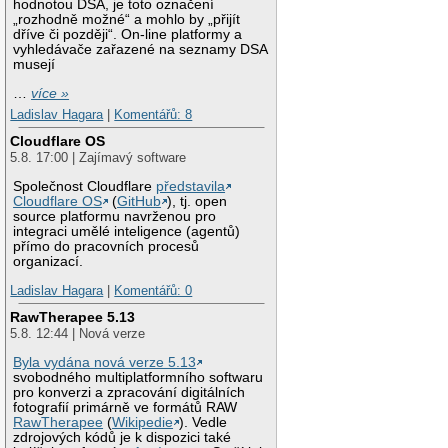
hodnotou DSA, je toto označení
„rozhodně možné“ a mohlo by „přijít
dříve či později“. On-line platformy a
vyhledávače zařazené na seznamy DSA
musejí
…
více »
Ladislav Hagara
|
Komentářů: 8
Cloudflare OS
5.8. 17:00 | Zajímavý software
Společnost Cloudflare
představila
Cloudflare OS
(
GitHub
), tj. open
source platformu navrženou pro
integraci umělé inteligence (agentů)
přímo do pracovních procesů
organizací.
Ladislav Hagara
|
Komentářů: 0
RawTherapee 5.13
5.8. 12:44 | Nová verze
Byla vydána nová verze 5.13
svobodného multiplatformního softwaru
pro konverzi a zpracování digitálních
fotografií primárně ve formátů RAW
RawTherapee
(
Wikipedie
). Vedle
zdrojových kódů je k dispozici také