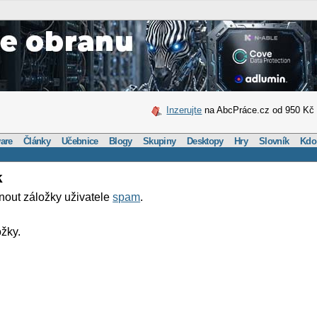
Inzerujte
na AbcPráce.cz od 950 Kč
are
Články
Učebnice
Blogy
Skupiny
Desktopy
Hry
Slovník
Kdo
k
nout záložky uživatele
spam
.
žky.