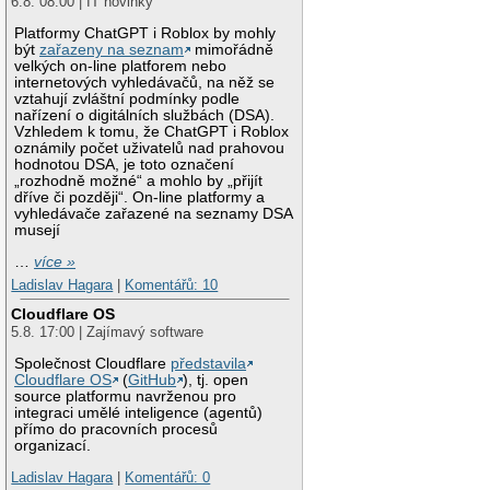
6.8. 08:00 | IT novinky
Platformy ChatGPT i Roblox by mohly
být
zařazeny na seznam
mimořádně
velkých on-line platforem nebo
internetových vyhledávačů, na něž se
vztahují zvláštní podmínky podle
nařízení o digitálních službách (DSA).
Vzhledem k tomu, že ChatGPT i Roblox
oznámily počet uživatelů nad prahovou
hodnotou DSA, je toto označení
„rozhodně možné“ a mohlo by „přijít
dříve či později“. On-line platformy a
vyhledávače zařazené na seznamy DSA
musejí
…
více »
Ladislav Hagara
|
Komentářů: 10
Cloudflare OS
5.8. 17:00 | Zajímavý software
Společnost Cloudflare
představila
Cloudflare OS
(
GitHub
), tj. open
source platformu navrženou pro
integraci umělé inteligence (agentů)
přímo do pracovních procesů
organizací.
Ladislav Hagara
|
Komentářů: 0