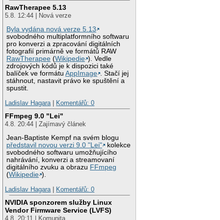
RawTherapee 5.13
5.8. 12:44 | Nová verze
Byla vydána nová verze 5.13
svobodného multiplatformního softwaru
pro konverzi a zpracování digitálních
fotografií primárně ve formátů RAW
RawTherapee
(
Wikipedie
). Vedle
zdrojových kódů je k dispozici také
balíček ve formátu
AppImage
. Stačí jej
stáhnout, nastavit právo ke spuštění a
spustit.
Ladislav Hagara
|
Komentářů: 0
FFmpeg 9.0 "Lei"
4.8. 20:44 | Zajímavý článek
Jean-Baptiste Kempf na svém blogu
představil novou verzi 9.0 "Lei"
kolekce
svobodného softwaru umožňujícího
nahrávání, konverzi a streamovaní
digitálního zvuku a obrazu
FFmpeg
(
Wikipedie
).
Ladislav Hagara
|
Komentářů: 0
NVIDIA sponzorem služby Linux
Vendor Firmware Service (LVFS)
4.8. 20:11 | Komunita