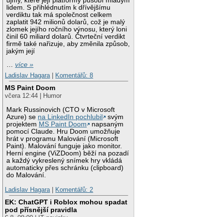
újmy, které její platformy působí mladým
lidem. S přihlédnutím k dřívějšímu
verdiktu tak má společnost celkem
zaplatit 942 milionů dolarů, což je malý
zlomek jejího ročního výnosu, který loni
činil 60 miliard dolarů. Čtvrteční verdikt
firmě také nařizuje, aby změnila způsob,
jakým její
…
více »
Ladislav Hagara
|
Komentářů: 8
MS Paint Doom
včera 12:44 | Humor
Mark Russinovich (CTO v Microsoft
Azure) se
na LinkedIn pochlubil
svým
projektem
MS Paint Doom
napsaným
pomocí Claude. Hru Doom umožňuje
hrát v programu Malování (Microsoft
Paint). Malování funguje jako monitor.
Herní engine (ViZDoom) běží na pozadí
a každý vykreslený snímek hry vkládá
automaticky přes schránku (clipboard)
do Malování.
Ladislav Hagara
|
Komentářů: 2
EK: ChatGPT i Roblox mohou spadat
pod přísnější pravidla