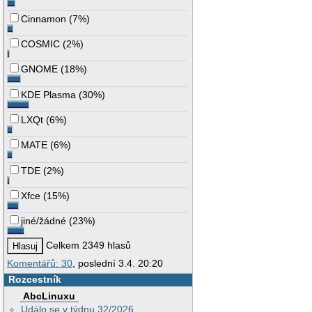
Cinnamon
(
7%
)
COSMIC
(
2%
)
GNOME
(
18%
)
KDE Plasma
(
30%
)
LXQt
(
6%
)
MATE
(
6%
)
TDE
(
2%
)
Xfce
(
15%
)
jiné/žádné
(
23%
)
Celkem 2349 hlasů
Komentářů: 30
, poslední 3.4. 20:20
Rozcestník
AbcLinuxu
Událo se v týdnu 32/2026