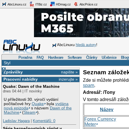
AbcLinuxu.cz
ITBiz.cz
HDmag.cz
AbcPráce.cz
AbcLinuxu
hledá autory
!
Poradna
FAQ
Hardware
Software
Články
Učebnice
Blog
Styl
×
Seznam zálože
Zprávičky
napište »
Pracovní nabídky
inzerujte »
Zde si můžete prohléd
spam
.
Quake: Dawn of the Machine
dnes 04:44 | IT novinky
Adresář: /Tony
V tomto adresáři zálož
U příležitosti 30. výročí vydání
počítačové hry
Quake
byla
vydána
nová epizoda
s názvem
Dawn of the
Název
Machine
(
Steam
).
Forex Currency
Ladislav Hagara
|
Komentářů: 0
Meter
Série bezpečnostních záplat v