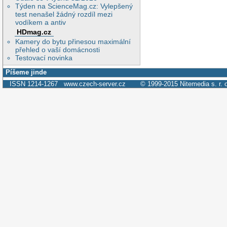
Týden na ScienceMag.cz: Vylepšený
test nenašel žádný rozdíl mezi
vodíkem a antiv
HDmag.cz
Kamery do bytu přinesou maximální
přehled o vaší domácnosti
Testovací novinka
Píšeme jinde
ISSN 1214-1267
www.czech-server.cz
© 1999-2015
Nitemedia s. r. 