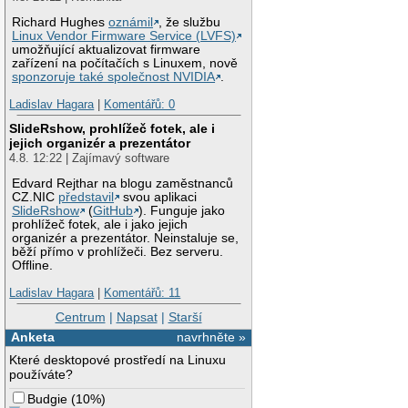
Richard Hughes
oznámil
, že službu
Linux Vendor Firmware Service (LVFS)
umožňující aktualizovat firmware
zařízení na počítačích s Linuxem, nově
sponzoruje také společnost NVIDIA
.
Ladislav Hagara
|
Komentářů: 0
SlideRshow, prohlížeč fotek, ale i
jejich organizér a prezentátor
4.8. 12:22 | Zajímavý software
Edvard Rejthar na blogu zaměstnanců
CZ.NIC
představil
svou aplikaci
SlideRshow
(
GitHub
). Funguje jako
prohlížeč fotek, ale i jako jejich
organizér a prezentátor. Neinstaluje se,
běží přímo v prohlížeči. Bez serveru.
Offline.
Ladislav Hagara
|
Komentářů: 11
Centrum
|
Napsat
|
Starší
Anketa
navrhněte »
Které desktopové prostředí na Linuxu
používáte?
Budgie
(
10%
)