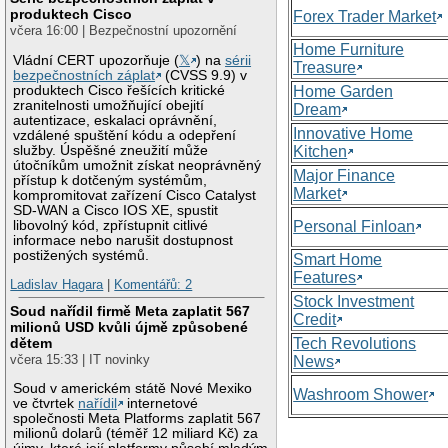
produktech Cisco
Forex Trader Market
včera 16:00 | Bezpečnostní upozornění
Home Furniture
Vládní CERT upozorňuje (
𝕏
) na
sérii
Treasure
bezpečnostních záplat
(CVSS 9.9) v
produktech Cisco řešících kritické
Home Garden
zranitelnosti umožňující obejití
Dream
autentizace, eskalaci oprávnění,
Innovative Home
vzdálené spuštění kódu a odepření
služby. Úspěšné zneužití může
Kitchen
útočníkům umožnit získat neoprávněný
Major Finance
přístup k dotčeným systémům,
Market
kompromitovat zařízení Cisco Catalyst
SD-WAN a Cisco IOS XE, spustit
libovolný kód, zpřístupnit citlivé
Personal Finloan
informace nebo narušit dostupnost
postižených systémů.
Smart Home
Features
Ladislav Hagara
|
Komentářů: 2
Stock Investment
Soud nařídil firmě Meta zaplatit 567
Credit
milionů USD kvůli újmě způsobené
Tech Revolutions
dětem
včera 15:33 | IT novinky
News
Soud v americkém státě Nové Mexiko
Washroom Shower
ve čtvrtek
nařídil
internetové
společnosti Meta Platforms zaplatit 567
milionů dolarů (téměř 12 miliard Kč) za