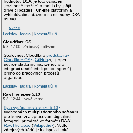
hodnotou DSA, je toto označení
„rozhodně možné“ a mohlo by „přijít
dříve či později“. On-line platformy a
vyhledávače zařazené na seznamy DSA
musejí
…
více »
Ladislav Hagara
|
Komentářů: 9
Cloudflare OS
5.8. 17:00 | Zajímavý software
Společnost Cloudflare
představila
Cloudflare OS
(
GitHub
), tj. open
source platformu navrženou pro
integraci umělé inteligence (agentů)
přímo do pracovních procesů
organizací.
Ladislav Hagara
|
Komentářů: 0
RawTherapee 5.13
5.8. 12:44 | Nová verze
Byla vydána nová verze 5.13
svobodného multiplatformního softwaru
pro konverzi a zpracování digitálních
fotografií primárně ve formátů RAW
RawTherapee
(
Wikipedie
). Vedle
zdrojových kódů je k dispozici také