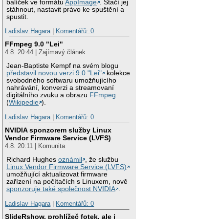
balíček ve formátu
AppImage
. Stačí jej
stáhnout, nastavit právo ke spuštění a
spustit.
Ladislav Hagara
|
Komentářů: 0
FFmpeg 9.0 "Lei"
4.8. 20:44 | Zajímavý článek
Jean-Baptiste Kempf na svém blogu
představil novou verzi 9.0 "Lei"
kolekce
svobodného softwaru umožňujícího
nahrávání, konverzi a streamovaní
digitálního zvuku a obrazu
FFmpeg
(
Wikipedie
).
Ladislav Hagara
|
Komentářů: 0
NVIDIA sponzorem služby Linux
Vendor Firmware Service (LVFS)
4.8. 20:11 | Komunita
Richard Hughes
oznámil
, že službu
Linux Vendor Firmware Service (LVFS)
umožňující aktualizovat firmware
zařízení na počítačích s Linuxem, nově
sponzoruje také společnost NVIDIA
.
Ladislav Hagara
|
Komentářů: 0
SlideRshow, prohlížeč fotek, ale i