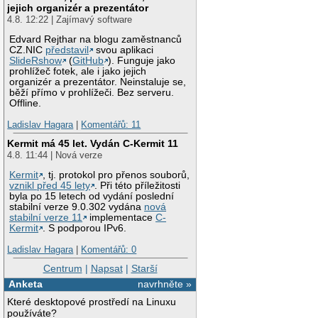
jejich organizér a prezentátor
4.8. 12:22 | Zajímavý software
Edvard Rejthar na blogu zaměstnanců
CZ.NIC
představil
svou aplikaci
SlideRshow
(
GitHub
). Funguje jako
prohlížeč fotek, ale i jako jejich
organizér a prezentátor. Neinstaluje se,
běží přímo v prohlížeči. Bez serveru.
Offline.
Ladislav Hagara
|
Komentářů: 11
Kermit má 45 let. Vydán C-Kermit 11
4.8. 11:44 | Nová verze
Kermit
, tj. protokol pro přenos souborů,
vznikl před 45 lety
. Při této příležitosti
byla po 15 letech od vydání poslední
stabilní verze 9.0.302 vydána
nová
stabilní verze 11
implementace
C-
Kermit
. S podporou IPv6.
Ladislav Hagara
|
Komentářů: 0
Centrum
|
Napsat
|
Starší
Anketa
navrhněte »
Které desktopové prostředí na Linuxu
používáte?