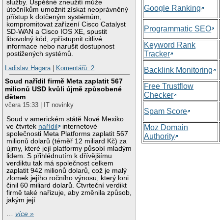
služby. Úspěšné zneužití může
Google Ranking
útočníkům umožnit získat neoprávněný
přístup k dotčeným systémům,
kompromitovat zařízení Cisco Catalyst
Programmatic SEO
SD-WAN a Cisco IOS XE, spustit
libovolný kód, zpřístupnit citlivé
Keyword Rank
informace nebo narušit dostupnost
Tracker
postižených systémů.
Ladislav Hagara
|
Komentářů: 2
Backlink Monitoring
Soud nařídil firmě Meta zaplatit 567
Free Trustflow
milionů USD kvůli újmě způsobené
Checker
dětem
včera 15:33 | IT novinky
Spam Score
Soud v americkém státě Nové Mexiko
ve čtvrtek
nařídil
internetové
Moz Domain
společnosti Meta Platforms zaplatit 567
Authority
milionů dolarů (téměř 12 miliard Kč) za
újmy, které její platformy působí mladým
lidem. S přihlédnutím k dřívějšímu
verdiktu tak má společnost celkem
zaplatit 942 milionů dolarů, což je malý
zlomek jejího ročního výnosu, který loni
činil 60 miliard dolarů. Čtvrteční verdikt
firmě také nařizuje, aby změnila způsob,
jakým její
…
více »