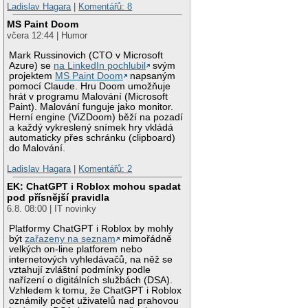
Ladislav Hagara
|
Komentářů: 8
MS Paint Doom
včera 12:44 | Humor
Mark Russinovich (CTO v Microsoft
Azure) se
na LinkedIn pochlubil
svým
projektem
MS Paint Doom
napsaným
pomocí Claude. Hru Doom umožňuje
hrát v programu Malování (Microsoft
Paint). Malování funguje jako monitor.
Herní engine (ViZDoom) běží na pozadí
a každý vykreslený snímek hry vkládá
automaticky přes schránku (clipboard)
do Malování.
Ladislav Hagara
|
Komentářů: 2
EK: ChatGPT i Roblox mohou spadat
pod přísnější pravidla
6.8. 08:00 | IT novinky
Platformy ChatGPT i Roblox by mohly
být
zařazeny na seznam
mimořádně
velkých on-line platforem nebo
internetových vyhledávačů, na něž se
vztahují zvláštní podmínky podle
nařízení o digitálních službách (DSA).
Vzhledem k tomu, že ChatGPT i Roblox
oznámily počet uživatelů nad prahovou