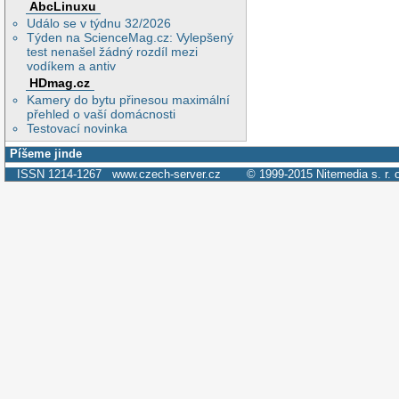
AbcLinuxu
Událo se v týdnu 32/2026
Týden na ScienceMag.cz: Vylepšený
test nenašel žádný rozdíl mezi
vodíkem a antiv
HDmag.cz
Kamery do bytu přinesou maximální
přehled o vaší domácnosti
Testovací novinka
Píšeme jinde
ISSN 1214-1267
www.czech-server.cz
© 1999-2015
Nitemedia s. r. 