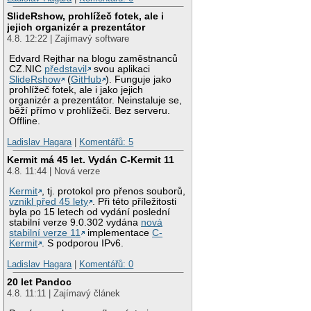
SlideRshow, prohlížeč fotek, ale i
jejich organizér a prezentátor
4.8. 12:22 | Zajímavý software
Edvard Rejthar na blogu zaměstnanců
CZ.NIC
představil
svou aplikaci
SlideRshow
(
GitHub
). Funguje jako
prohlížeč fotek, ale i jako jejich
organizér a prezentátor. Neinstaluje se,
běží přímo v prohlížeči. Bez serveru.
Offline.
Ladislav Hagara
|
Komentářů: 5
Kermit má 45 let. Vydán C-Kermit 11
4.8. 11:44 | Nová verze
Kermit
, tj. protokol pro přenos souborů,
vznikl před 45 lety
. Při této příležitosti
byla po 15 letech od vydání poslední
stabilní verze 9.0.302 vydána
nová
stabilní verze 11
implementace
C-
Kermit
. S podporou IPv6.
Ladislav Hagara
|
Komentářů: 0
20 let Pandoc
4.8. 11:11 | Zajímavý článek