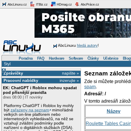
AbcLinuxu.cz
ITBiz.cz
HDmag.cz
AbcPráce.cz
AbcLinuxu
hledá autory
!
Poradna
FAQ
Hardware
Software
Články
Učebnice
Blog
Styl
×
Seznam zálože
Zprávičky
napište »
Pracovní nabídky
inzerujte »
Zde si můžete prohléd
spam
.
EK: ChatGPT i Roblox mohou spadat
pod přísnější pravidla
Adresář: /
dnes 08:00 | IT novinky
V tomto adresáři zálož
Platformy ChatGPT i Roblox by mohly
být
zařazeny na seznam
mimořádně
Název
velkých on-line platforem nebo
internetových vyhledávačů, na něž se
vztahují zvláštní podmínky podle
Roulette Tables Casi
nařízení o digitálních službách (DSA).