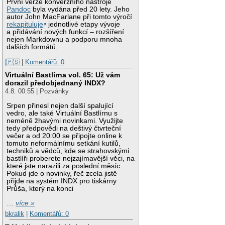
První verze konverzního nástroje
Pandoc
byla vydána před 20 lety. Jeho
autor John MacFarlane při tomto výročí
rekapituluje
jednotlivé etapy vývoje
a přidávání nových funkcí – rozšíření
nejen Markdownu a podporu mnoha
dalších formátů.
|🇵🇸
|
Komentářů: 0
Virtuální Bastlírna vol. 65: Už vám
dorazil předobjednaný INDX?
4.8. 00:55 | Pozvánky
Srpen přinesl nejen další spalující
vedro, ale také Virtuální Bastlírnu s
neméně žhavými novinkami. Využijte
tedy předpovědi na deštivý čtvrteční
večer a od 20:00 se připojte online k
tomuto neformálnímu setkání kutilů,
techniků a vědců, kde se strahovskými
bastlíři proberete nejzajímavější věci, na
které jste narazili za poslední měsíc.
Pokud jde o novinky, řeč zcela jistě
přijde na systém INDX pro tiskárny
Průša, který na konci
…
více »
bkralik
|
Komentářů: 0