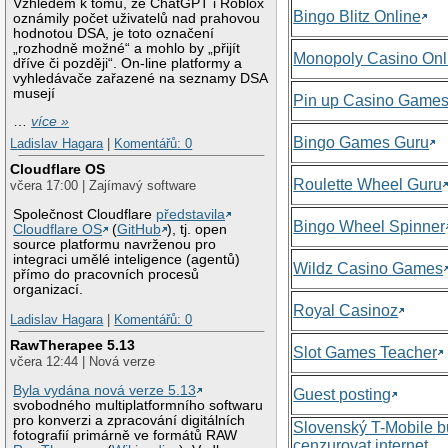
Vzhledem k tomu, že ChatGPT i Roblox
Bingo Blitz Online
oznámily počet uživatelů nad prahovou
hodnotou DSA, je toto označení
„rozhodně možné“ a mohlo by „přijít
Monopoly Casino Onl
dříve či později“. On-line platformy a
vyhledávače zařazené na seznamy DSA
musejí
Pin up Casino Game
…
více »
Bingo Games Guru
Ladislav Hagara
|
Komentářů: 0
Cloudflare OS
Roulette Wheel Guru
včera 17:00 | Zajímavý software
Společnost Cloudflare
představila
Bingo Wheel Spinner
Cloudflare OS
(
GitHub
), tj. open
source platformu navrženou pro
integraci umělé inteligence (agentů)
Wildz Casino Games
přímo do pracovních procesů
organizací.
Royal Casinoz
Ladislav Hagara
|
Komentářů: 0
RawTherapee 5.13
Slot Games Teacher
včera 12:44 | Nová verze
Byla vydána nová verze 5.13
Guest posting
svobodného multiplatformního softwaru
pro konverzi a zpracování digitálních
Slovenský T-Mobile 
fotografií primárně ve formátů RAW
cenzurovat internet