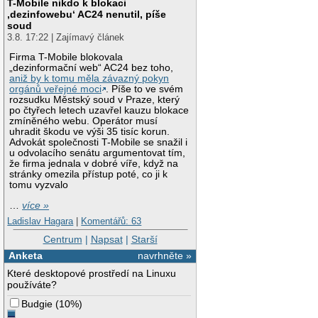
T-Mobile nikdo k blokaci
‚dezinfowebu‘ AC24 nenutil, píše
soud
3.8. 17:22 | Zajímavý článek
Firma T-Mobile blokovala
„dezinformační web“ AC24 bez toho,
aniž by k tomu měla závazný pokyn
orgánů veřejné moci
. Píše to ve svém
rozsudku Městský soud v Praze, který
po čtyřech letech uzavřel kauzu blokace
zmíněného webu. Operátor musí
uhradit škodu ve výši 35 tisíc korun.
Advokát společnosti T-Mobile se snažil i
u odvolacího senátu argumentovat tím,
že firma jednala v dobré víře, když na
stránky omezila přístup poté, co ji k
tomu vyzvalo
…
více »
Ladislav Hagara
|
Komentářů: 63
Centrum
|
Napsat
|
Starší
Anketa
navrhněte »
Které desktopové prostředí na Linuxu
používáte?
Budgie
(
10%
)