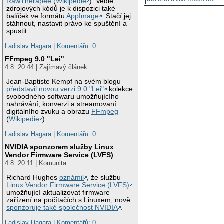
RawTherapee
(
Wikipedie
). Vedle
zdrojových kódů je k dispozici také
balíček ve formátu
AppImage
. Stačí jej
stáhnout, nastavit právo ke spuštění a
spustit.
Ladislav Hagara
|
Komentářů: 0
FFmpeg 9.0 "Lei"
4.8. 20:44 | Zajímavý článek
Jean-Baptiste Kempf na svém blogu
představil novou verzi 9.0 "Lei"
kolekce
svobodného softwaru umožňujícího
nahrávání, konverzi a streamovaní
digitálního zvuku a obrazu
FFmpeg
(
Wikipedie
).
Ladislav Hagara
|
Komentářů: 0
NVIDIA sponzorem služby Linux
Vendor Firmware Service (LVFS)
4.8. 20:11 | Komunita
Richard Hughes
oznámil
, že službu
Linux Vendor Firmware Service (LVFS)
umožňující aktualizovat firmware
zařízení na počítačích s Linuxem, nově
sponzoruje také společnost NVIDIA
.
Ladislav Hagara
|
Komentářů: 0