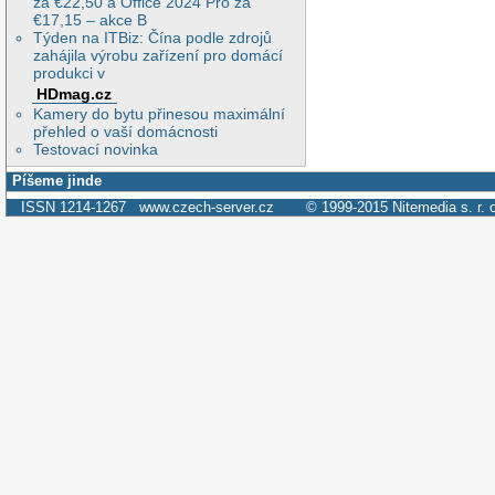
za €22,50 a Office 2024 Pro za
€17,15 – akce B
Týden na ITBiz: Čína podle zdrojů
zahájila výrobu zařízení pro domácí
produkci v
HDmag.cz
Kamery do bytu přinesou maximální
přehled o vaší domácnosti
Testovací novinka
Píšeme jinde
ISSN 1214-1267
www.czech-server.cz
© 1999-2015
Nitemedia s. r. 