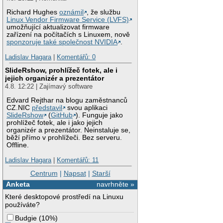
Richard Hughes
oznámil
, že službu
Linux Vendor Firmware Service (LVFS)
umožňující aktualizovat firmware
zařízení na počítačích s Linuxem, nově
sponzoruje také společnost NVIDIA
.
Ladislav Hagara
|
Komentářů: 0
SlideRshow, prohlížeč fotek, ale i
jejich organizér a prezentátor
4.8. 12:22 | Zajímavý software
Edvard Rejthar na blogu zaměstnanců
CZ.NIC
představil
svou aplikaci
SlideRshow
(
GitHub
). Funguje jako
prohlížeč fotek, ale i jako jejich
organizér a prezentátor. Neinstaluje se,
běží přímo v prohlížeči. Bez serveru.
Offline.
Ladislav Hagara
|
Komentářů: 11
Centrum
|
Napsat
|
Starší
Anketa
navrhněte »
Které desktopové prostředí na Linuxu
používáte?
Budgie
(
10%
)