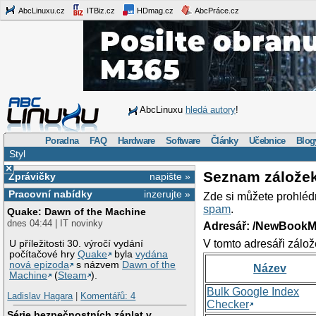
AbcLinuxu.cz
ITBiz.cz
HDmag.cz
AbcPráce.cz
AbcLinuxu
hledá autory
!
Poradna
FAQ
Hardware
Software
Články
Učebnice
Blog
Styl
×
Seznam zálože
Zprávičky
napište »
Pracovní nabídky
inzerujte »
Zde si můžete prohléd
spam
.
Quake: Dawn of the Machine
dnes 04:44 | IT novinky
Adresář: /NewBookM
V tomto adresáři zálož
U příležitosti 30. výročí vydání
počítačové hry
Quake
byla
vydána
nová epizoda
s názvem
Dawn of the
Název
Machine
(
Steam
).
Bulk Google Index
Ladislav Hagara
|
Komentářů: 4
Checker
Série bezpečnostních záplat v