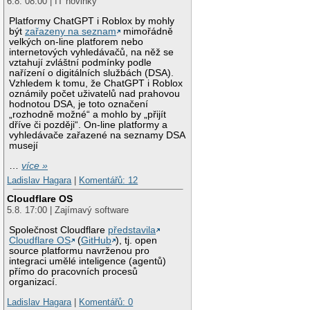
6.8. 08:00 | IT novinky
Platformy ChatGPT i Roblox by mohly
být
zařazeny na seznam
mimořádně
velkých on-line platforem nebo
internetových vyhledávačů, na něž se
vztahují zvláštní podmínky podle
nařízení o digitálních službách (DSA).
Vzhledem k tomu, že ChatGPT i Roblox
oznámily počet uživatelů nad prahovou
hodnotou DSA, je toto označení
„rozhodně možné“ a mohlo by „přijít
dříve či později“. On-line platformy a
vyhledávače zařazené na seznamy DSA
musejí
…
více »
Ladislav Hagara
|
Komentářů: 12
Cloudflare OS
5.8. 17:00 | Zajímavý software
Společnost Cloudflare
představila
Cloudflare OS
(
GitHub
), tj. open
source platformu navrženou pro
integraci umělé inteligence (agentů)
přímo do pracovních procesů
organizací.
Ladislav Hagara
|
Komentářů: 0