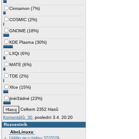
Cinnamon
(
7%
)
COSMIC
(
2%
)
GNOME
(
18%
)
KDE Plasma
(
30%
)
LXQt
(
6%
)
MATE
(
6%
)
TDE
(
2%
)
Xfce
(
15%
)
jiné/žádné
(
23%
)
Celkem 2352 hlasů
Komentářů: 30
, poslední 3.4. 20:20
Rozcestník
AbcLinuxu
Událo se v týdnu 32/2026