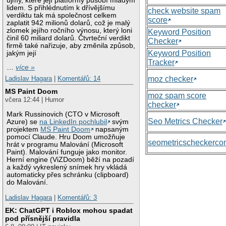
újmy, které její platformy působí mladým
lidem. S přihlédnutím k dřívějšímu
check website spam
verdiktu tak má společnost celkem
score
zaplatit 942 milionů dolarů, což je malý
zlomek jejího ročního výnosu, který loni
Keyword Position
činil 60 miliard dolarů. Čtvrteční verdikt
Checker
firmě také nařizuje, aby změnila způsob,
Keyword Position
jakým její
Tracker
…
více »
moz checker
Ladislav Hagara
|
Komentářů: 14
MS Paint Doom
moz spam score
včera 12:44 | Humor
checker
Mark Russinovich (CTO v Microsoft
Seo Metrics Checker
Azure) se
na LinkedIn pochlubil
svým
projektem
MS Paint Doom
napsaným
pomocí Claude. Hru Doom umožňuje
seometricscheckerc
hrát v programu Malování (Microsoft
Paint). Malování funguje jako monitor.
Herní engine (ViZDoom) běží na pozadí
a každý vykreslený snímek hry vkládá
automaticky přes schránku (clipboard)
do Malování.
Ladislav Hagara
|
Komentářů: 3
EK: ChatGPT i Roblox mohou spadat
pod přísnější pravidla