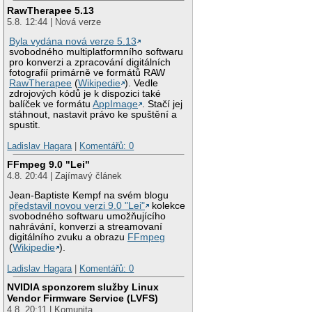
RawTherapee 5.13
5.8. 12:44 | Nová verze
Byla vydána nová verze 5.13
svobodného multiplatformního softwaru
pro konverzi a zpracování digitálních
fotografií primárně ve formátů RAW
RawTherapee
(
Wikipedie
). Vedle
zdrojových kódů je k dispozici také
balíček ve formátu
AppImage
. Stačí jej
stáhnout, nastavit právo ke spuštění a
spustit.
Ladislav Hagara
|
Komentářů: 0
FFmpeg 9.0 "Lei"
4.8. 20:44 | Zajímavý článek
Jean-Baptiste Kempf na svém blogu
představil novou verzi 9.0 "Lei"
kolekce
svobodného softwaru umožňujícího
nahrávání, konverzi a streamovaní
digitálního zvuku a obrazu
FFmpeg
(
Wikipedie
).
Ladislav Hagara
|
Komentářů: 0
NVIDIA sponzorem služby Linux
Vendor Firmware Service (LVFS)
4.8. 20:11 | Komunita