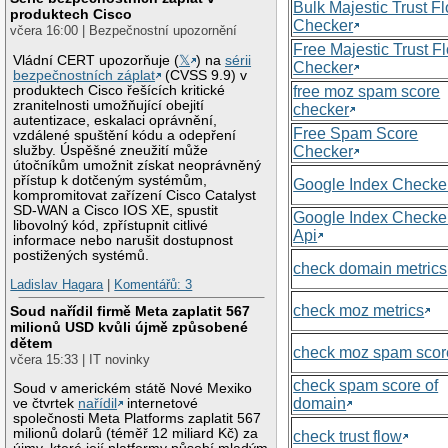
Bulk Majestic Trust F
produktech Cisco
Checker
včera 16:00 | Bezpečnostní upozornění
Free Majestic Trust F
Vládní CERT upozorňuje (
𝕏
) na
sérii
Checker
bezpečnostních záplat
(CVSS 9.9) v
produktech Cisco řešících kritické
free moz spam score
zranitelnosti umožňující obejití
checker
autentizace, eskalaci oprávnění,
Free Spam Score
vzdálené spuštění kódu a odepření
služby. Úspěšné zneužití může
Checker
útočníkům umožnit získat neoprávněný
přístup k dotčeným systémům,
Google Index Checke
kompromitovat zařízení Cisco Catalyst
SD-WAN a Cisco IOS XE, spustit
Google Index Checke
libovolný kód, zpřístupnit citlivé
Api
informace nebo narušit dostupnost
postižených systémů.
check domain metrics
Ladislav Hagara
|
Komentářů: 3
check moz metrics
Soud nařídil firmě Meta zaplatit 567
milionů USD kvůli újmě způsobené
dětem
check moz spam scor
včera 15:33 | IT novinky
check spam score of
Soud v americkém státě Nové Mexiko
domain
ve čtvrtek
nařídil
internetové
společnosti Meta Platforms zaplatit 567
milionů dolarů (téměř 12 miliard Kč) za
check trust flow