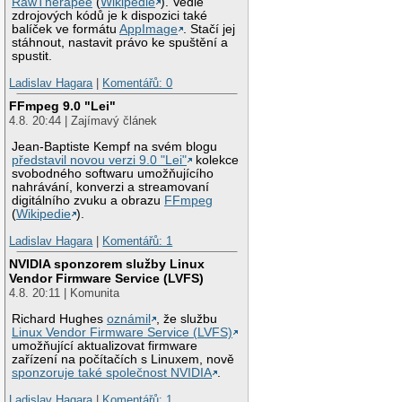
RawTherapee
(
Wikipedie
). Vedle
zdrojových kódů je k dispozici také
balíček ve formátu
AppImage
. Stačí jej
stáhnout, nastavit právo ke spuštění a
spustit.
Ladislav Hagara
|
Komentářů: 0
FFmpeg 9.0 "Lei"
4.8. 20:44 | Zajímavý článek
Jean-Baptiste Kempf na svém blogu
představil novou verzi 9.0 "Lei"
kolekce
svobodného softwaru umožňujícího
nahrávání, konverzi a streamovaní
digitálního zvuku a obrazu
FFmpeg
(
Wikipedie
).
Ladislav Hagara
|
Komentářů: 1
NVIDIA sponzorem služby Linux
Vendor Firmware Service (LVFS)
4.8. 20:11 | Komunita
Richard Hughes
oznámil
, že službu
Linux Vendor Firmware Service (LVFS)
umožňující aktualizovat firmware
zařízení na počítačích s Linuxem, nově
sponzoruje také společnost NVIDIA
.
Ladislav Hagara
|
Komentářů: 1