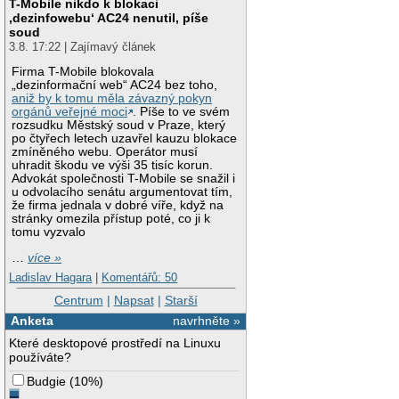
T-Mobile nikdo k blokaci
‚dezinfowebu‘ AC24 nenutil, píše
soud
3.8. 17:22 | Zajímavý článek
Firma T-Mobile blokovala
„dezinformační web“ AC24 bez toho,
aniž by k tomu měla závazný pokyn
orgánů veřejné moci
. Píše to ve svém
rozsudku Městský soud v Praze, který
po čtyřech letech uzavřel kauzu blokace
zmíněného webu. Operátor musí
uhradit škodu ve výši 35 tisíc korun.
Advokát společnosti T-Mobile se snažil i
u odvolacího senátu argumentovat tím,
že firma jednala v dobré víře, když na
stránky omezila přístup poté, co ji k
tomu vyzvalo
…
více »
Ladislav Hagara
|
Komentářů: 50
Centrum
|
Napsat
|
Starší
Anketa
navrhněte »
Které desktopové prostředí na Linuxu
používáte?
Budgie
(
10%
)