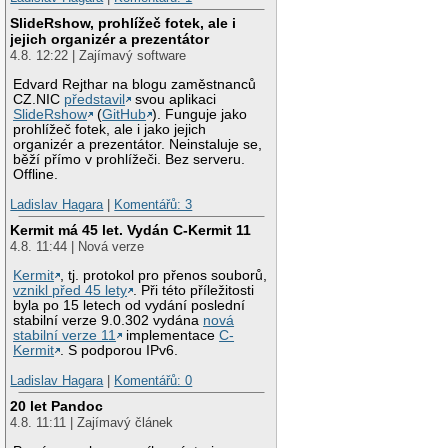
SlideRshow, prohlížeč fotek, ale i
jejich organizér a prezentátor
4.8. 12:22 | Zajímavý software
Edvard Rejthar na blogu zaměstnanců
CZ.NIC
představil
svou aplikaci
SlideRshow
(
GitHub
). Funguje jako
prohlížeč fotek, ale i jako jejich
organizér a prezentátor. Neinstaluje se,
běží přímo v prohlížeči. Bez serveru.
Offline.
Ladislav Hagara
|
Komentářů: 3
Kermit má 45 let. Vydán C-Kermit 11
4.8. 11:44 | Nová verze
Kermit
, tj. protokol pro přenos souborů,
vznikl před 45 lety
. Při této příležitosti
byla po 15 letech od vydání poslední
stabilní verze 9.0.302 vydána
nová
stabilní verze 11
implementace
C-
Kermit
. S podporou IPv6.
Ladislav Hagara
|
Komentářů: 0
20 let Pandoc
4.8. 11:11 | Zajímavý článek