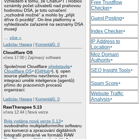
Vzhledem k tomu, že ChatGPT i Roblox
Free Trustflow
oznámily počet uživatelů nad prahovou
Checker
hodnotou DSA, je toto označení
„rozhodně možné“ a mohlo by „přijít
Guest Posting
dříve či později“. On-line platformy a
vyhledávače zařazené na seznamy DSA
musejí
Index Checker
…
více »
IP Address to
Ladislav Hagara
|
Komentářů: 0
Location
Cloudflare OS
Moz Domain
včera 17:00 | Zajímavý software
Authority
Společnost Cloudflare
představila
SEO Insight Tools
Cloudflare OS
(
GitHub
), tj. open
source platformu navrženou pro
integraci umělé inteligence (agentů)
Spam Score
přímo do pracovních procesů
organizací.
Website Traffic
Analysis
Ladislav Hagara
|
Komentářů: 0
RawTherapee 5.13
včera 12:44 | Nová verze
Byla vydána nová verze 5.13
svobodného multiplatformního softwaru
pro konverzi a zpracování digitálních
fotografií primárně ve formátů RAW