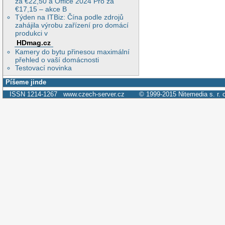
za €22,50 a Office 2024 Pro za
€17,15 – akce B
Týden na ITBiz: Čína podle zdrojů
zahájila výrobu zařízení pro domácí
produkci v
HDmag.cz
Kamery do bytu přinesou maximální
přehled o vaší domácnosti
Testovací novinka
Píšeme jinde
ISSN 1214-1267
www.czech-server.cz
© 1999-2015
Nitemedia s. r. 