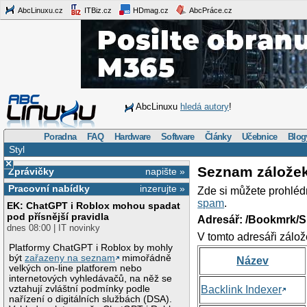
AbcLinuxu.cz
ITBiz.cz
HDmag.cz
AbcPráce.cz
AbcLinuxu
hledá autory
!
Poradna
FAQ
Hardware
Software
Články
Učebnice
Blog
Styl
×
Seznam zálože
Zprávičky
napište »
Pracovní nabídky
inzerujte »
Zde si můžete prohléd
spam
.
EK: ChatGPT i Roblox mohou spadat
pod přísnější pravidla
Adresář: /Bookmrk/S
dnes 08:00 | IT novinky
V tomto adresáři zálož
Platformy ChatGPT i Roblox by mohly
být
zařazeny na seznam
mimořádně
Název
velkých on-line platforem nebo
internetových vyhledávačů, na něž se
vztahují zvláštní podmínky podle
Backlink Indexer
nařízení o digitálních službách (DSA).