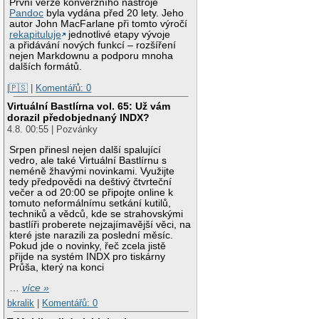
První verze konverzního nástroje
Pandoc
byla vydána před 20 lety. Jeho
autor John MacFarlane při tomto výročí
rekapituluje
jednotlivé etapy vývoje
a přidávání nových funkcí – rozšíření
nejen Markdownu a podporu mnoha
dalších formátů.
|🇵🇸
|
Komentářů: 0
Virtuální Bastlírna vol. 65: Už vám
dorazil předobjednaný INDX?
4.8. 00:55 | Pozvánky
Srpen přinesl nejen další spalující
vedro, ale také Virtuální Bastlírnu s
neméně žhavými novinkami. Využijte
tedy předpovědi na deštivý čtvrteční
večer a od 20:00 se připojte online k
tomuto neformálnímu setkání kutilů,
techniků a vědců, kde se strahovskými
bastlíři proberete nejzajímavější věci, na
které jste narazili za poslední měsíc.
Pokud jde o novinky, řeč zcela jistě
přijde na systém INDX pro tiskárny
Průša, který na konci
…
více »
bkralik
|
Komentářů: 0