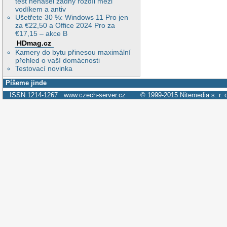
test nenašel žádný rozdíl mezi
vodíkem a antiv
Ušetřete 30 %: Windows 11 Pro jen
za €22,50 a Office 2024 Pro za
€17,15 – akce B
HDmag.cz
Kamery do bytu přinesou maximální
přehled o vaší domácnosti
Testovací novinka
Píšeme jinde
ISSN 1214-1267
www.czech-server.cz
© 1999-2015
Nitemedia s. r. 