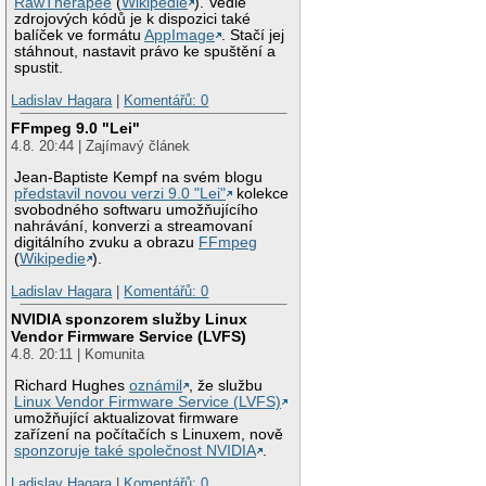
RawTherapee
(
Wikipedie
). Vedle
zdrojových kódů je k dispozici také
balíček ve formátu
AppImage
. Stačí jej
stáhnout, nastavit právo ke spuštění a
spustit.
Ladislav Hagara
|
Komentářů: 0
FFmpeg 9.0 "Lei"
4.8. 20:44 | Zajímavý článek
Jean-Baptiste Kempf na svém blogu
představil novou verzi 9.0 "Lei"
kolekce
svobodného softwaru umožňujícího
nahrávání, konverzi a streamovaní
digitálního zvuku a obrazu
FFmpeg
(
Wikipedie
).
Ladislav Hagara
|
Komentářů: 0
NVIDIA sponzorem služby Linux
Vendor Firmware Service (LVFS)
4.8. 20:11 | Komunita
Richard Hughes
oznámil
, že službu
Linux Vendor Firmware Service (LVFS)
umožňující aktualizovat firmware
zařízení na počítačích s Linuxem, nově
sponzoruje také společnost NVIDIA
.
Ladislav Hagara
|
Komentářů: 0