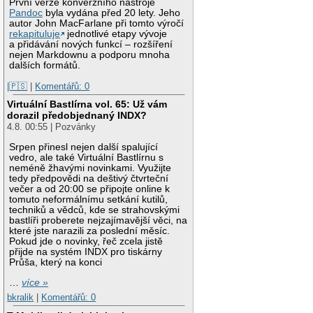
První verze konverzního nástroje
Pandoc
byla vydána před 20 lety. Jeho
autor John MacFarlane při tomto výročí
rekapituluje
jednotlivé etapy vývoje
a přidávání nových funkcí – rozšíření
nejen Markdownu a podporu mnoha
dalších formátů.
|🇵🇸
|
Komentářů: 0
Virtuální Bastlírna vol. 65: Už vám
dorazil předobjednaný INDX?
4.8. 00:55 | Pozvánky
Srpen přinesl nejen další spalující
vedro, ale také Virtuální Bastlírnu s
neméně žhavými novinkami. Využijte
tedy předpovědi na deštivý čtvrteční
večer a od 20:00 se připojte online k
tomuto neformálnímu setkání kutilů,
techniků a vědců, kde se strahovskými
bastlíři proberete nejzajímavější věci, na
které jste narazili za poslední měsíc.
Pokud jde o novinky, řeč zcela jistě
přijde na systém INDX pro tiskárny
Průša, který na konci
…
více »
bkralik
|
Komentářů: 0