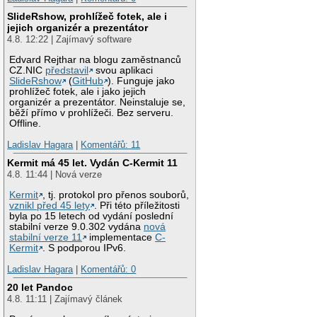
SlideRshow, prohlížeč fotek, ale i
jejich organizér a prezentátor
4.8. 12:22 | Zajímavý software
Edvard Rejthar na blogu zaměstnanců
CZ.NIC
představil
svou aplikaci
SlideRshow
(
GitHub
). Funguje jako
prohlížeč fotek, ale i jako jejich
organizér a prezentátor. Neinstaluje se,
běží přímo v prohlížeči. Bez serveru.
Offline.
Ladislav Hagara
|
Komentářů: 11
Kermit má 45 let. Vydán C-Kermit 11
4.8. 11:44 | Nová verze
Kermit
, tj. protokol pro přenos souborů,
vznikl před 45 lety
. Při této příležitosti
byla po 15 letech od vydání poslední
stabilní verze 9.0.302 vydána
nová
stabilní verze 11
implementace
C-
Kermit
. S podporou IPv6.
Ladislav Hagara
|
Komentářů: 0
20 let Pandoc
4.8. 11:11 | Zajímavý článek