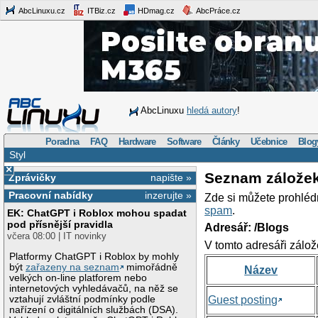
AbcLinuxu.cz
ITBiz.cz
HDmag.cz
AbcPráce.cz
AbcLinuxu
hledá autory
!
Poradna
FAQ
Hardware
Software
Články
Učebnice
Blog
Styl
×
Seznam zálože
Zprávičky
napište »
Pracovní nabídky
inzerujte »
Zde si můžete prohléd
spam
.
EK: ChatGPT i Roblox mohou spadat
pod přísnější pravidla
Adresář: /Blogs
včera 08:00 | IT novinky
V tomto adresáři zálož
Platformy ChatGPT i Roblox by mohly
být
zařazeny na seznam
mimořádně
Název
velkých on-line platforem nebo
internetových vyhledávačů, na něž se
vztahují zvláštní podmínky podle
Guest posting
nařízení o digitálních službách (DSA).