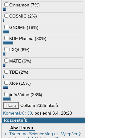
Cinnamon
(
7%
)
COSMIC
(
2%
)
GNOME
(
18%
)
KDE Plasma
(
30%
)
LXQt
(
6%
)
MATE
(
6%
)
TDE
(
2%
)
Xfce
(
15%
)
jiné/žádné
(
23%
)
Celkem 2335 hlasů
Komentářů: 30
, poslední 3.4. 20:20
Rozcestník
AbcLinuxu
Týden na ScienceMag.cz: Vylepšený