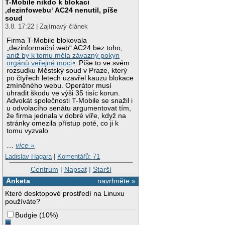
T-Mobile nikdo k blokaci
‚dezinfowebu‘ AC24 nenutil, píše
soud
3.8. 17:22 | Zajímavý článek
Firma T-Mobile blokovala
„dezinformační web“ AC24 bez toho,
aniž by k tomu měla závazný pokyn
orgánů veřejné moci
. Píše to ve svém
rozsudku Městský soud v Praze, který
po čtyřech letech uzavřel kauzu blokace
zmíněného webu. Operátor musí
uhradit škodu ve výši 35 tisíc korun.
Advokát společnosti T-Mobile se snažil i
u odvolacího senátu argumentovat tím,
že firma jednala v dobré víře, když na
stránky omezila přístup poté, co ji k
tomu vyzvalo
…
více »
Ladislav Hagara
|
Komentářů: 71
Centrum
|
Napsat
|
Starší
Anketa
navrhněte »
Které desktopové prostředí na Linuxu
používáte?
Budgie
(
10%
)