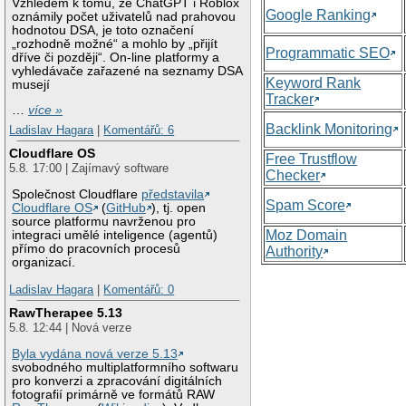
Vzhledem k tomu, že ChatGPT i Roblox
Google Ranking
oznámily počet uživatelů nad prahovou
hodnotou DSA, je toto označení
„rozhodně možné“ a mohlo by „přijít
Programmatic SEO
dříve či později“. On-line platformy a
vyhledávače zařazené na seznamy DSA
Keyword Rank
musejí
Tracker
…
více »
Backlink Monitoring
Ladislav Hagara
|
Komentářů: 6
Cloudflare OS
Free Trustflow
5.8. 17:00 | Zajímavý software
Checker
Společnost Cloudflare
představila
Spam Score
Cloudflare OS
(
GitHub
), tj. open
source platformu navrženou pro
Moz Domain
integraci umělé inteligence (agentů)
přímo do pracovních procesů
Authority
organizací.
Ladislav Hagara
|
Komentářů: 0
RawTherapee 5.13
5.8. 12:44 | Nová verze
Byla vydána nová verze 5.13
svobodného multiplatformního softwaru
pro konverzi a zpracování digitálních
fotografií primárně ve formátů RAW