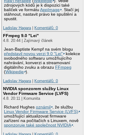
RawTherapee
(
Wikipedie
). Vedle
zdrojových kódů je k dispozici také
balíček ve formátu
AppImage
. Stačí jej
stáhnout, nastavit právo ke spuštění a
spustit.
Ladislav Hagara
|
Komentářů: 0
FFmpeg 9.0 "Lei"
4.8. 20:44 | Zajímavý článek
Jean-Baptiste Kempf na svém blogu
představil novou verzi 9.0 "Lei"
kolekce
svobodného softwaru umožňujícího
nahrávání, konverzi a streamovaní
digitálního zvuku a obrazu
FFmpeg
(
Wikipedie
).
Ladislav Hagara
|
Komentářů: 0
NVIDIA sponzorem služby Linux
Vendor Firmware Service (LVFS)
4.8. 20:11 | Komunita
Richard Hughes
oznámil
, že službu
Linux Vendor Firmware Service (LVFS)
umožňující aktualizovat firmware
zařízení na počítačích s Linuxem, nově
sponzoruje také společnost NVIDIA
.
Ladislav Hagara
|
Komentářů: 0