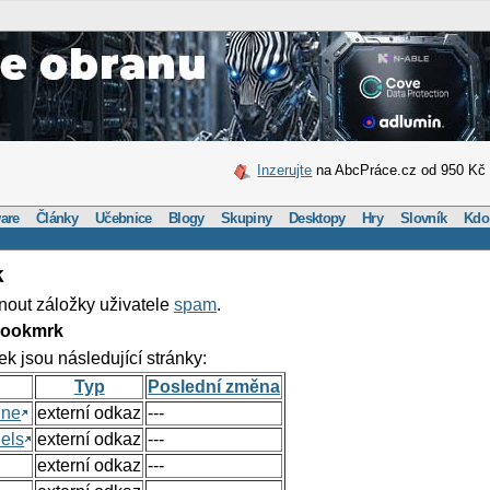
Inzerujte
na AbcPráce.cz od 950 Kč
are
Články
Učebnice
Blogy
Skupiny
Desktopy
Hry
Slovník
Kdo
k
nout záložky uživatele
spam
.
Bookmrk
ek jsou následující stránky:
Typ
Poslední změna
ine
externí odkaz
---
els
externí odkaz
---
externí odkaz
---