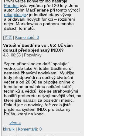
První verze konverzního nástroje
Pandoc
byla vydána před 20 lety. Jeho
autor John MacFarlane při tomto výročí
rekapituluje
jednotlivé etapy vývoje
a přidávání nových funkcí – rozšíření
nejen Markdownu a podporu mnoha
dalších formátů.
|🇵🇸
|
Komentářů: 0
Virtuální Bastlírna vol. 65: Už vám
dorazil předobjednaný INDX?
4.8. 00:55 | Pozvánky
Srpen přinesl nejen další spalující
vedro, ale také Virtuální Bastlírnu s
neméně žhavými novinkami. Využijte
tedy předpovědi na deštivý čtvrteční
večer a od 20:00 se připojte online k
tomuto neformálnímu setkání kutilů,
techniků a vědců, kde se strahovskými
bastlíři proberete nejzajímavější věci, na
které jste narazili za poslední měsíc.
Pokud jde o novinky, řeč zcela jistě
přijde na systém INDX pro tiskárny
Průša, který na konci
…
více »
bkralik
|
Komentářů: 0