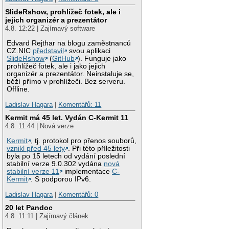
SlideRshow, prohlížeč fotek, ale i
jejich organizér a prezentátor
4.8. 12:22 | Zajímavý software
Edvard Rejthar na blogu zaměstnanců
CZ.NIC
představil
svou aplikaci
SlideRshow
(
GitHub
). Funguje jako
prohlížeč fotek, ale i jako jejich
organizér a prezentátor. Neinstaluje se,
běží přímo v prohlížeči. Bez serveru.
Offline.
Ladislav Hagara
|
Komentářů: 11
Kermit má 45 let. Vydán C-Kermit 11
4.8. 11:44 | Nová verze
Kermit
, tj. protokol pro přenos souborů,
vznikl před 45 lety
. Při této příležitosti
byla po 15 letech od vydání poslední
stabilní verze 9.0.302 vydána
nová
stabilní verze 11
implementace
C-
Kermit
. S podporou IPv6.
Ladislav Hagara
|
Komentářů: 0
20 let Pandoc
4.8. 11:11 | Zajímavý článek