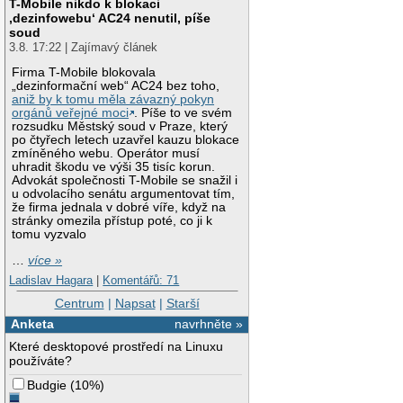
T-Mobile nikdo k blokaci
‚dezinfowebu‘ AC24 nenutil, píše
soud
3.8. 17:22 | Zajímavý článek
Firma T-Mobile blokovala
„dezinformační web“ AC24 bez toho,
aniž by k tomu měla závazný pokyn
orgánů veřejné moci
. Píše to ve svém
rozsudku Městský soud v Praze, který
po čtyřech letech uzavřel kauzu blokace
zmíněného webu. Operátor musí
uhradit škodu ve výši 35 tisíc korun.
Advokát společnosti T-Mobile se snažil i
u odvolacího senátu argumentovat tím,
že firma jednala v dobré víře, když na
stránky omezila přístup poté, co ji k
tomu vyzvalo
…
více »
Ladislav Hagara
|
Komentářů: 71
Centrum
|
Napsat
|
Starší
Anketa
navrhněte »
Které desktopové prostředí na Linuxu
používáte?
Budgie
(
10%
)