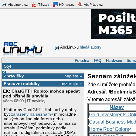
AbcLinuxu.cz
ITBiz.cz
HDmag.cz
AbcPráce.cz
AbcLinuxu
hledá autory
!
Poradna
FAQ
Hardware
Softw
Styl
×
Seznam zálože
Zprávičky
napište »
Pracovní nabídky
inzerujte »
Zde si můžete prohléd
EK: ChatGPT i Roblox mohou spadat
Adresář: /Bookmrk/
pod přísnější pravidla
V tomto adresáři zálož
včera 08:00 | IT novinky
Název
Platformy ChatGPT i Roblox by mohly
být
zařazeny na seznam
mimořádně
Gold Investments Onl
velkých on-line platforem nebo
Casual Business Mod
internetových vyhledávačů, na něž se
vztahují zvláštní podmínky podle
Home Roof Colors
nařízení o digitálních službách (DSA).