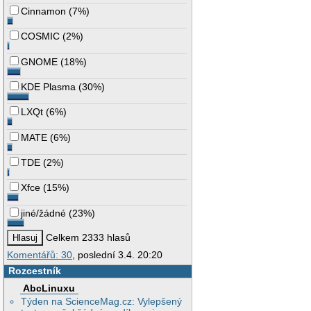
Cinnamon
(
7%
)
COSMIC
(
2%
)
GNOME
(
18%
)
KDE Plasma
(
30%
)
LXQt
(
6%
)
MATE
(
6%
)
TDE
(
2%
)
Xfce
(
15%
)
jiné/žádné
(
23%
)
Celkem 2333 hlasů
Komentářů: 30
, poslední 3.4. 20:20
Rozcestník
AbcLinuxu
Týden na ScienceMag.cz: Vylepšený