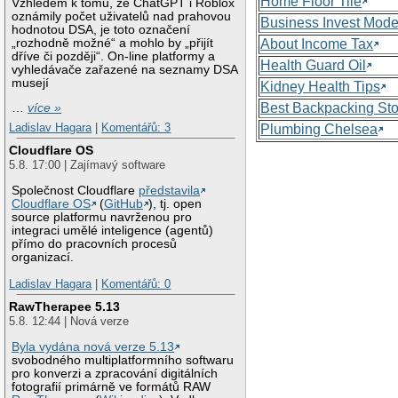
Home Floor Tile
Vzhledem k tomu, že ChatGPT i Roblox
oznámily počet uživatelů nad prahovou
Business Invest Mode
hodnotou DSA, je toto označení
„rozhodně možné“ a mohlo by „přijít
About Income Tax
dříve či později“. On-line platformy a
Health Guard Oil
vyhledávače zařazené na seznamy DSA
musejí
Kidney Health Tips
Best Backpacking St
…
více »
Ladislav Hagara
|
Komentářů: 3
Plumbing Chelsea
Cloudflare OS
5.8. 17:00 | Zajímavý software
Společnost Cloudflare
představila
Cloudflare OS
(
GitHub
), tj. open
source platformu navrženou pro
integraci umělé inteligence (agentů)
přímo do pracovních procesů
organizací.
Ladislav Hagara
|
Komentářů: 0
RawTherapee 5.13
5.8. 12:44 | Nová verze
Byla vydána nová verze 5.13
svobodného multiplatformního softwaru
pro konverzi a zpracování digitálních
fotografií primárně ve formátů RAW