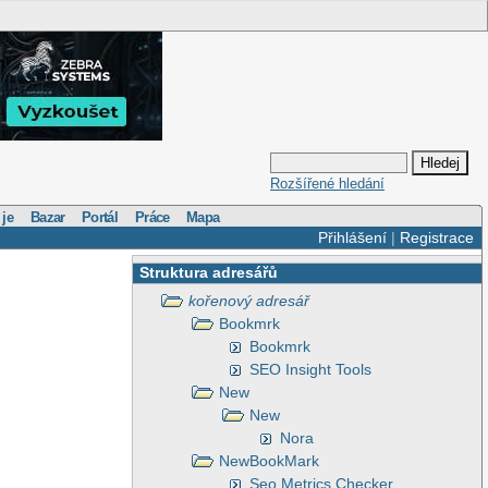
Rozšířené hledání
 je
Bazar
Portál
Práce
Mapa
Přihlášení
|
Registrace
Struktura adresářů
kořenový adresář
Bookmrk
Bookmrk
SEO Insight Tools
New
New
Nora
NewBookMark
Seo Metrics Checker