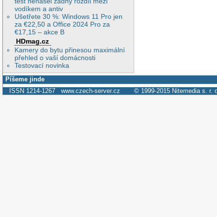
test nenašel žádný rozdíl mezi
vodíkem a antiv
Ušetřete 30 %: Windows 11 Pro jen
za €22,50 a Office 2024 Pro za
€17,15 – akce B
HDmag.cz
Kamery do bytu přinesou maximální
přehled o vaší domácnosti
Testovací novinka
Píšeme jinde
ISSN 1214-1267
www.czech-server.cz
© 1999-2015
Nitemedia s. r. 