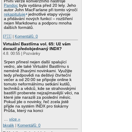
První verze konverzního nástroje
Pandoc
byla vydána před 20 lety. Jeho
autor John MacFarlane při tomto výročí
rekapituluje
jednotlivé etapy vývoje
a přidávání nových funkcí – rozšíření
nejen Markdownu a podporu mnoha
dalších formátů.
|🇵🇸
|
Komentářů: 0
Virtuální Bastlírna vol. 65: Už vám
dorazil předobjednaný INDX?
4.8. 00:55 | Pozvánky
Srpen přinesl nejen další spalující
vedro, ale také Virtuální Bastlírnu s
neméně žhavými novinkami. Využijte
tedy předpovědi na deštivý čtvrteční
večer a od 20:00 se připojte online k
tomuto neformálnímu setkání kutilů,
techniků a vědců, kde se strahovskými
bastlíři proberete nejzajímavější věci, na
které jste narazili za poslední měsíc.
Pokud jde o novinky, řeč zcela jistě
přijde na systém INDX pro tiskárny
Průša, který na konci
…
více »
bkralik
|
Komentářů: 0