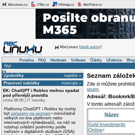
AbcLinuxu.cz
ITBiz.cz
HDmag.cz
AbcPráce.cz
AbcLinuxu
hledá autory
!
Poradna
FAQ
Hardware
Software
Články
Učebnice
Blog
Styl
×
Seznam zálože
Zprávičky
napište »
Pracovní nabídky
inzerujte »
Zde si můžete prohléd
spam
.
EK: ChatGPT i Roblox mohou spadat
pod přísnější pravidla
Adresář: /Bookmrk/
včera 08:00 | IT novinky
V tomto adresáři zálož
Platformy ChatGPT i Roblox by mohly
být
zařazeny na seznam
mimořádně
Název
velkých on-line platforem nebo
internetových vyhledávačů, na něž se
Gold Investments
vztahují zvláštní podmínky podle
Online
nařízení o digitálních službách (DSA).