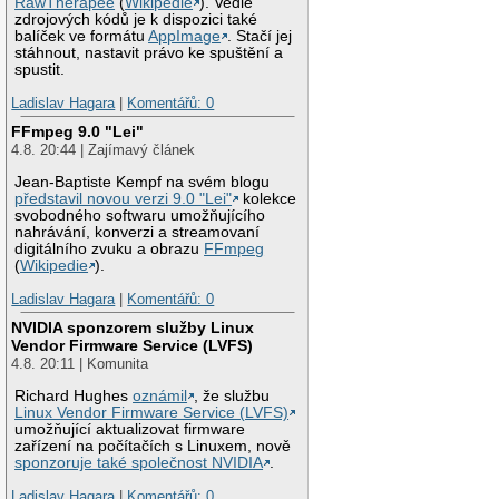
RawTherapee
(
Wikipedie
). Vedle
zdrojových kódů je k dispozici také
balíček ve formátu
AppImage
. Stačí jej
stáhnout, nastavit právo ke spuštění a
spustit.
Ladislav Hagara
|
Komentářů: 0
FFmpeg 9.0 "Lei"
4.8. 20:44 | Zajímavý článek
Jean-Baptiste Kempf na svém blogu
představil novou verzi 9.0 "Lei"
kolekce
svobodného softwaru umožňujícího
nahrávání, konverzi a streamovaní
digitálního zvuku a obrazu
FFmpeg
(
Wikipedie
).
Ladislav Hagara
|
Komentářů: 0
NVIDIA sponzorem služby Linux
Vendor Firmware Service (LVFS)
4.8. 20:11 | Komunita
Richard Hughes
oznámil
, že službu
Linux Vendor Firmware Service (LVFS)
umožňující aktualizovat firmware
zařízení na počítačích s Linuxem, nově
sponzoruje také společnost NVIDIA
.
Ladislav Hagara
|
Komentářů: 0