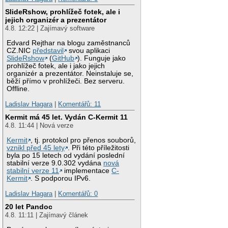
SlideRshow, prohlížeč fotek, ale i
jejich organizér a prezentátor
4.8. 12:22 | Zajímavý software
Edvard Rejthar na blogu zaměstnanců
CZ.NIC
představil
svou aplikaci
SlideRshow
(
GitHub
). Funguje jako
prohlížeč fotek, ale i jako jejich
organizér a prezentátor. Neinstaluje se,
běží přímo v prohlížeči. Bez serveru.
Offline.
Ladislav Hagara
|
Komentářů: 11
Kermit má 45 let. Vydán C-Kermit 11
4.8. 11:44 | Nová verze
Kermit
, tj. protokol pro přenos souborů,
vznikl před 45 lety
. Při této příležitosti
byla po 15 letech od vydání poslední
stabilní verze 9.0.302 vydána
nová
stabilní verze 11
implementace
C-
Kermit
. S podporou IPv6.
Ladislav Hagara
|
Komentářů: 0
20 let Pandoc
4.8. 11:11 | Zajímavý článek