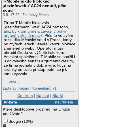
T-Mobile nikdo k blokaci
‚dezinfowebu‘ AC24 nenutil, píše
soud
3.8. 17:22 | Zajímavý článek
Firma T-Mobile blokovala
„dezinformační web“ AC24 bez toho,
aniž by k tomu měla závazný pokyn
orgánů veřejné moci
. Píše to ve svém
rozsudku Městský soud v Praze, který
po čtyřech letech uzavřel kauzu blokace
zmíněného webu. Operátor musí
uhradit škodu ve výši 35 tisíc korun.
Advokát společnosti T-Mobile se snažil i
u odvolacího senátu argumentovat tím,
že firma jednala v dobré víře, když na
stránky omezila přístup poté, co ji k
tomu vyzvalo
…
více »
Ladislav Hagara
|
Komentářů: 71
Centrum
|
Napsat
|
Starší
Anketa
navrhněte »
Které desktopové prostředí na Linuxu
používáte?
Budgie
(
10%
)