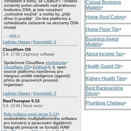
Vzhledem k tomu, že ChatGPT i Roblox
Casual Business
oznámily počet uživatelů nad prahovou
Models
hodnotou DSA, je toto označení
„rozhodně možné“ a mohlo by „přijít
Home Roof Colors
dříve či později“. On-line platformy a
vyhledávače zařazené na seznamy DSA
musejí
Home Floor Tile
…
více »
Business Invest
Ladislav Hagara
|
Komentářů: 6
Models
Cloudflare OS
About Income Tax
5.8. 17:00 | Zajímavý software
Společnost Cloudflare
představila
Health Guard Oil
Cloudflare OS
(
GitHub
), tj. open
source platformu navrženou pro
integraci umělé inteligence (agentů)
Kidney Health Tips
přímo do pracovních procesů
organizací.
Best Backpacking
Stove
Ladislav Hagara
|
Komentářů: 0
RawTherapee 5.13
Plumbing Chelsea
5.8. 12:44 | Nová verze
Byla vydána nová verze 5.13
svobodného multiplatformního softwaru
pro konverzi a zpracování digitálních
fotografií primárně ve formátů RAW