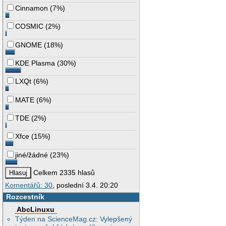
Cinnamon
(
7%
)
COSMIC
(
2%
)
GNOME
(
18%
)
KDE Plasma
(
30%
)
LXQt
(
6%
)
MATE
(
6%
)
TDE
(
2%
)
Xfce
(
15%
)
jiné/žádné
(
23%
)
Celkem 2335 hlasů
Komentářů: 30
, poslední 3.4. 20:20
Rozcestník
AbcLinuxu
Týden na ScienceMag.cz: Vylepšený