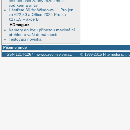
test nenašel žádný rozdíl mezi
vodíkem a antiv
Ušetřete 30 %: Windows 11 Pro jen
za €22,50 a Office 2024 Pro za
€17,15 – akce B
HDmag.cz
Kamery do bytu přinesou maximální
přehled o vaší domácnosti
Testovací novinka
Píšeme jinde
ISSN 1214-1267
www.czech-server.cz
© 1999-2015
Nitemedia s. r. 