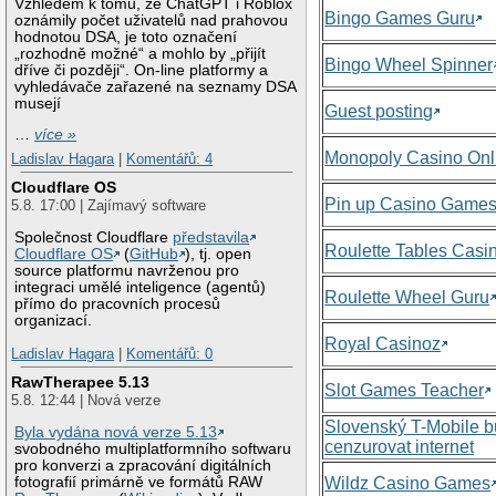
Vzhledem k tomu, že ChatGPT i Roblox
Bingo Games Guru
oznámily počet uživatelů nad prahovou
hodnotou DSA, je toto označení
„rozhodně možné“ a mohlo by „přijít
Bingo Wheel Spinner
dříve či později“. On-line platformy a
vyhledávače zařazené na seznamy DSA
musejí
Guest posting
…
více »
Monopoly Casino Onl
Ladislav Hagara
|
Komentářů: 4
Cloudflare OS
Pin up Casino Game
5.8. 17:00 | Zajímavý software
Společnost Cloudflare
představila
Roulette Tables Casi
Cloudflare OS
(
GitHub
), tj. open
source platformu navrženou pro
integraci umělé inteligence (agentů)
Roulette Wheel Guru
přímo do pracovních procesů
organizací.
Royal Casinoz
Ladislav Hagara
|
Komentářů: 0
RawTherapee 5.13
Slot Games Teacher
5.8. 12:44 | Nová verze
Slovenský T-Mobile 
Byla vydána nová verze 5.13
cenzurovat internet
svobodného multiplatformního softwaru
pro konverzi a zpracování digitálních
Wildz Casino Games
fotografií primárně ve formátů RAW