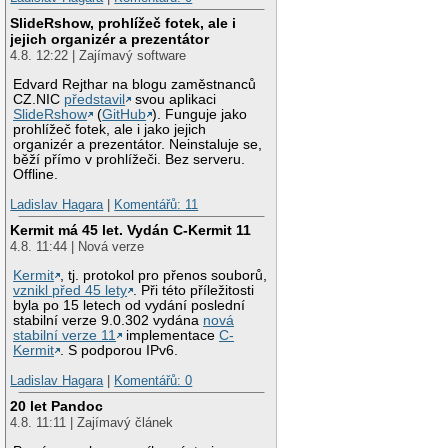
SlideRshow, prohlížeč fotek, ale i
jejich organizér a prezentátor
4.8. 12:22 | Zajímavý software
Edvard Rejthar na blogu zaměstnanců
CZ.NIC
představil
svou aplikaci
SlideRshow
(
GitHub
). Funguje jako
prohlížeč fotek, ale i jako jejich
organizér a prezentátor. Neinstaluje se,
běží přímo v prohlížeči. Bez serveru.
Offline.
Ladislav Hagara
|
Komentářů: 11
Kermit má 45 let. Vydán C-Kermit 11
4.8. 11:44 | Nová verze
Kermit
, tj. protokol pro přenos souborů,
vznikl před 45 lety
. Při této příležitosti
byla po 15 letech od vydání poslední
stabilní verze 9.0.302 vydána
nová
stabilní verze 11
implementace
C-
Kermit
. S podporou IPv6.
Ladislav Hagara
|
Komentářů: 0
20 let Pandoc
4.8. 11:11 | Zajímavý článek