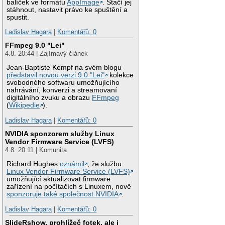
balíček ve formátu
AppImage
. Stačí jej
stáhnout, nastavit právo ke spuštění a
spustit.
Ladislav Hagara
|
Komentářů: 0
FFmpeg 9.0 "Lei"
4.8. 20:44 | Zajímavý článek
Jean-Baptiste Kempf na svém blogu
představil novou verzi 9.0 "Lei"
kolekce
svobodného softwaru umožňujícího
nahrávání, konverzi a streamovaní
digitálního zvuku a obrazu
FFmpeg
(
Wikipedie
).
Ladislav Hagara
|
Komentářů: 0
NVIDIA sponzorem služby Linux
Vendor Firmware Service (LVFS)
4.8. 20:11 | Komunita
Richard Hughes
oznámil
, že službu
Linux Vendor Firmware Service (LVFS)
umožňující aktualizovat firmware
zařízení na počítačích s Linuxem, nově
sponzoruje také společnost NVIDIA
.
Ladislav Hagara
|
Komentářů: 0
SlideRshow, prohlížeč fotek, ale i