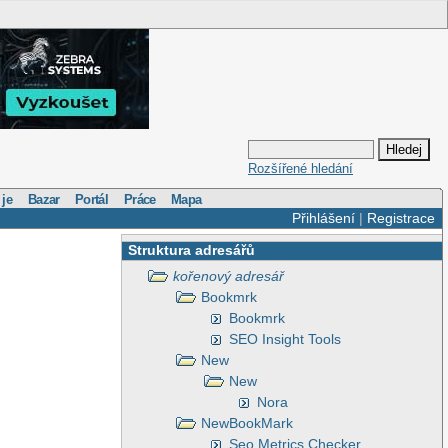
Rozšířené hledání
 je
Bazar
Portál
Práce
Mapa
Přihlášení
|
Registrace
Struktura adresářů
kořenový adresář
Bookmrk
Bookmrk
SEO Insight Tools
New
New
Nora
NewBookMark
Seo Metrics Checker