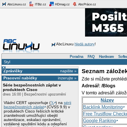
AbcLinuxu.cz
ITBiz.cz
HDmag.cz
AbcPráce.cz
AbcLinuxu
hledá autory
!
Poradna
FAQ
Hardware
Softw
Styl
×
Seznam zálože
Zprávičky
napište »
Pracovní nabídky
inzerujte »
Zde si můžete prohléd
Série bezpečnostních záplat v
Adresář: /Blogs
produktech Cisco
V tomto adresáři zálož
dnes 16:00 | Bezpečnostní upozornění
Název
Vládní CERT upozorňuje (
𝕏
) na
sérii
Backlink Monitoring
bezpečnostních záplat
(CVSS 9.9) v
produktech Cisco řešících kritické
Free Trustflow Check
zranitelnosti umožňující obejití
autentizace, eskalaci oprávnění,
Google Ranking
vzdálené spuštění kódu a odepření