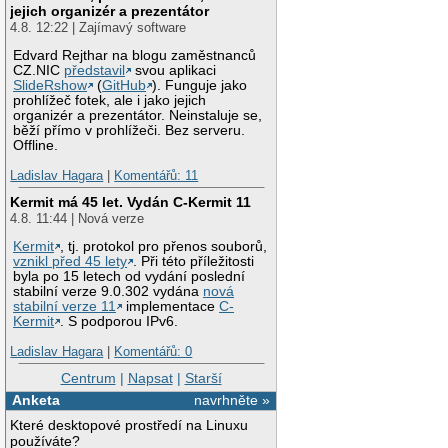
jejich organizér a prezentátor
4.8. 12:22 | Zajímavý software
Edvard Rejthar na blogu zaměstnanců
CZ.NIC
představil
svou aplikaci
SlideRshow
(
GitHub
). Funguje jako
prohlížeč fotek, ale i jako jejich
organizér a prezentátor. Neinstaluje se,
běží přímo v prohlížeči. Bez serveru.
Offline.
Ladislav Hagara
|
Komentářů: 11
Kermit má 45 let. Vydán C-Kermit 11
4.8. 11:44 | Nová verze
Kermit
, tj. protokol pro přenos souborů,
vznikl před 45 lety
. Při této příležitosti
byla po 15 letech od vydání poslední
stabilní verze 9.0.302 vydána
nová
stabilní verze 11
implementace
C-
Kermit
. S podporou IPv6.
Ladislav Hagara
|
Komentářů: 0
Centrum
|
Napsat
|
Starší
Anketa
navrhněte »
Které desktopové prostředí na Linuxu
používáte?