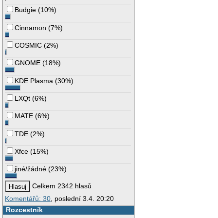
Budgie
(
10%
)
Cinnamon
(
7%
)
COSMIC
(
2%
)
GNOME
(
18%
)
KDE Plasma
(
30%
)
LXQt
(
6%
)
MATE
(
6%
)
TDE
(
2%
)
Xfce
(
15%
)
jiné/žádné
(
23%
)
Celkem 2342 hlasů
Komentářů: 30
, poslední 3.4. 20:20
Rozcestník