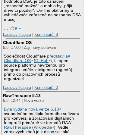
hodnotou DSA, je toto označení
„rozhodně možné“ a mohlo by „přijít
dříve či později“. On-line platformy a
vyhledávače zařazené na seznamy DSA
musejí
…
více »
Ladislav Hagara
|
Komentářů: 8
Cloudflare OS
5.8. 17:00 | Zajímavý software
Společnost Cloudflare
představila
Cloudflare OS
(
GitHub
), tj. open
source platformu navrženou pro
integraci umělé inteligence (agentů)
přímo do pracovních procesů
organizací.
Ladislav Hagara
|
Komentářů: 0
RawTherapee 5.13
5.8. 12:44 | Nová verze
Byla vydána nová verze 5.13
svobodného multiplatformního softwaru
pro konverzi a zpracování digitálních
fotografií primárně ve formátů RAW
RawTherapee
(
Wikipedie
). Vedle
zdrojových kódů je k dispozici také