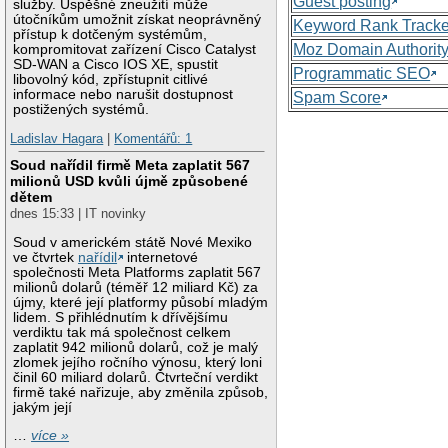
Guest posting
služby. Úspěšné zneužití může
útočníkům umožnit získat neoprávněný
Keyword Rank Tracke
přístup k dotčeným systémům,
Moz Domain Authorit
kompromitovat zařízení Cisco Catalyst
SD-WAN a Cisco IOS XE, spustit
Programmatic SEO
libovolný kód, zpřístupnit citlivé
informace nebo narušit dostupnost
Spam Score
postižených systémů.
Ladislav Hagara
|
Komentářů: 1
Soud nařídil firmě Meta zaplatit 567
milionů USD kvůli újmě způsobené
dětem
dnes 15:33 | IT novinky
Soud v americkém státě Nové Mexiko
ve čtvrtek
nařídil
internetové
společnosti Meta Platforms zaplatit 567
milionů dolarů (téměř 12 miliard Kč) za
újmy, které její platformy působí mladým
lidem. S přihlédnutím k dřívějšímu
verdiktu tak má společnost celkem
zaplatit 942 milionů dolarů, což je malý
zlomek jejího ročního výnosu, který loni
činil 60 miliard dolarů. Čtvrteční verdikt
firmě také nařizuje, aby změnila způsob,
jakým její
…
více »