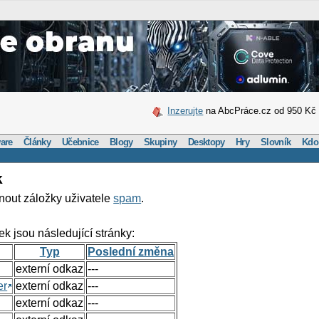
Inzerujte
na AbcPráce.cz od 950 Kč
are
Články
Učebnice
Blogy
Skupiny
Desktopy
Hry
Slovník
Kdo
k
nout záložky uživatele
spam
.
ek jsou následující stránky:
Typ
Poslední změna
externí odkaz
---
er
externí odkaz
---
externí odkaz
---