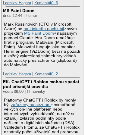
Ladislav Hagara
|
Komentářů: 6
MS Paint Doom
dnes 12:44 | Humor
Mark Russinovich (CTO v Microsoft
Azure) se
na LinkedIn pochlubil
svým
projektem
MS Paint Doom
napsaným
pomocí Claude. Hru Doom umožňuje
hrát v programu Malování (Microsoft
Paint). Malování funguje jako monitor.
Herní engine (ViZDoom) běží na pozadí
a každý vykreslený snímek hry vkládá
automaticky přes schránku (clipboard)
do Malování.
Ladislav Hagara
|
Komentářů: 2
EK: ChatGPT i Roblox mohou spadat
pod přísnější pravidla
včera 08:00 | IT novinky
Platformy ChatGPT i Roblox by mohly
být
zařazeny na seznam
mimořádně
velkých on-line platforem nebo
internetových vyhledávačů, na něž se
vztahují zvláštní podmínky podle
nařízení o digitálních službách (DSA).
Vzhledem k tomu, že ChatGPT i Roblox
oznámily počet uživatelů nad prahovou