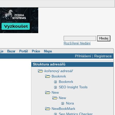
Rozšířené hledání
 je
Bazar
Portál
Práce
Mapa
Přihlášení
|
Registrace
Struktura adresářů
kořenový adresář
Bookmrk
Bookmrk
SEO Insight Tools
New
New
Nora
NewBookMark
Seo Metrics Checker