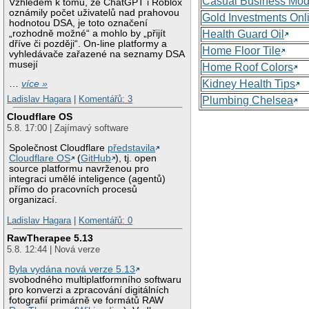
Casual Business Mod
Vzhledem k tomu, že ChatGPT i Roblox
oznámily počet uživatelů nad prahovou
Gold Investments Onl
hodnotou DSA, je toto označení
„rozhodně možné“ a mohlo by „přijít
Health Guard Oil
dříve či později“. On-line platformy a
Home Floor Tile
vyhledávače zařazené na seznamy DSA
musejí
Home Roof Colors
Kidney Health Tips
…
více »
Ladislav Hagara
|
Komentářů: 3
Plumbing Chelsea
Cloudflare OS
5.8. 17:00 | Zajímavý software
Společnost Cloudflare
představila
Cloudflare OS
(
GitHub
), tj. open
source platformu navrženou pro
integraci umělé inteligence (agentů)
přímo do pracovních procesů
organizací.
Ladislav Hagara
|
Komentářů: 0
RawTherapee 5.13
5.8. 12:44 | Nová verze
Byla vydána nová verze 5.13
svobodného multiplatformního softwaru
pro konverzi a zpracování digitálních
fotografií primárně ve formátů RAW