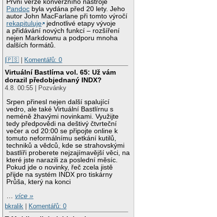
První verze konverzního nástroje
Pandoc
byla vydána před 20 lety. Jeho
autor John MacFarlane při tomto výročí
rekapituluje
jednotlivé etapy vývoje
a přidávání nových funkcí – rozšíření
nejen Markdownu a podporu mnoha
dalších formátů.
|🇵🇸
|
Komentářů: 0
Virtuální Bastlírna vol. 65: Už vám
dorazil předobjednaný INDX?
4.8. 00:55 | Pozvánky
Srpen přinesl nejen další spalující
vedro, ale také Virtuální Bastlírnu s
neméně žhavými novinkami. Využijte
tedy předpovědi na deštivý čtvrteční
večer a od 20:00 se připojte online k
tomuto neformálnímu setkání kutilů,
techniků a vědců, kde se strahovskými
bastlíři proberete nejzajímavější věci, na
které jste narazili za poslední měsíc.
Pokud jde o novinky, řeč zcela jistě
přijde na systém INDX pro tiskárny
Průša, který na konci
…
více »
bkralik
|
Komentářů: 0