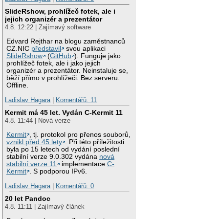
SlideRshow, prohlížeč fotek, ale i
jejich organizér a prezentátor
4.8. 12:22 | Zajímavý software
Edvard Rejthar na blogu zaměstnanců
CZ.NIC
představil
svou aplikaci
SlideRshow
(
GitHub
). Funguje jako
prohlížeč fotek, ale i jako jejich
organizér a prezentátor. Neinstaluje se,
běží přímo v prohlížeči. Bez serveru.
Offline.
Ladislav Hagara
|
Komentářů: 11
Kermit má 45 let. Vydán C-Kermit 11
4.8. 11:44 | Nová verze
Kermit
, tj. protokol pro přenos souborů,
vznikl před 45 lety
. Při této příležitosti
byla po 15 letech od vydání poslední
stabilní verze 9.0.302 vydána
nová
stabilní verze 11
implementace
C-
Kermit
. S podporou IPv6.
Ladislav Hagara
|
Komentářů: 0
20 let Pandoc
4.8. 11:11 | Zajímavý článek