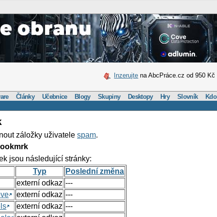
Inzerujte
na AbcPráce.cz od 950 Kč
are
Články
Učebnice
Blogy
Skupiny
Desktopy
Hry
Slovník
Kdo
k
nout záložky uživatele
spam
.
Bookmrk
ek jsou následující stránky:
Typ
Poslední změna
externí odkaz
---
ove
externí odkaz
---
ls
externí odkaz
---