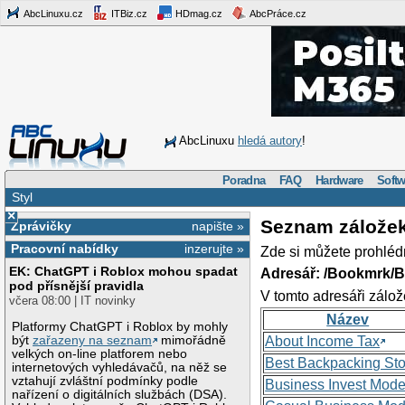
AbcLinuxu.cz
ITBiz.cz
HDmag.cz
AbcPráce.cz
AbcLinuxu
hledá autory
!
Poradna
FAQ
Hardware
Softw
Styl
×
Seznam zálože
Zprávičky
napište »
Pracovní nabídky
inzerujte »
Zde si můžete prohléd
EK: ChatGPT i Roblox mohou spadat
Adresář: /Bookmrk/
pod přísnější pravidla
V tomto adresáři zálož
včera 08:00 | IT novinky
Název
Platformy ChatGPT i Roblox by mohly
být
zařazeny na seznam
mimořádně
About Income Tax
velkých on-line platforem nebo
Best Backpacking St
internetových vyhledávačů, na něž se
vztahují zvláštní podmínky podle
Business Invest Mode
nařízení o digitálních službách (DSA).