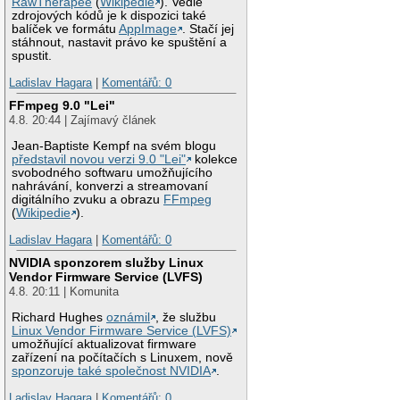
RawTherapee
(
Wikipedie
). Vedle
zdrojových kódů je k dispozici také
balíček ve formátu
AppImage
. Stačí jej
stáhnout, nastavit právo ke spuštění a
spustit.
Ladislav Hagara
|
Komentářů: 0
FFmpeg 9.0 "Lei"
4.8. 20:44 | Zajímavý článek
Jean-Baptiste Kempf na svém blogu
představil novou verzi 9.0 "Lei"
kolekce
svobodného softwaru umožňujícího
nahrávání, konverzi a streamovaní
digitálního zvuku a obrazu
FFmpeg
(
Wikipedie
).
Ladislav Hagara
|
Komentářů: 0
NVIDIA sponzorem služby Linux
Vendor Firmware Service (LVFS)
4.8. 20:11 | Komunita
Richard Hughes
oznámil
, že službu
Linux Vendor Firmware Service (LVFS)
umožňující aktualizovat firmware
zařízení na počítačích s Linuxem, nově
sponzoruje také společnost NVIDIA
.
Ladislav Hagara
|
Komentářů: 0