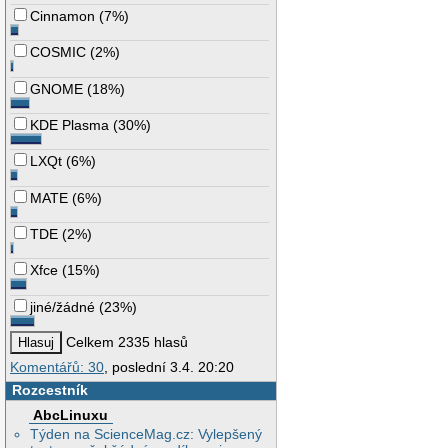
Cinnamon
(
7%
)
COSMIC
(
2%
)
GNOME
(
18%
)
KDE Plasma
(
30%
)
LXQt
(
6%
)
MATE
(
6%
)
TDE
(
2%
)
Xfce
(
15%
)
jiné/žádné
(
23%
)
Celkem 2335 hlasů
Komentářů: 30
, poslední 3.4. 20:20
Rozcestník
AbcLinuxu
Týden na ScienceMag.cz: Vylepšený