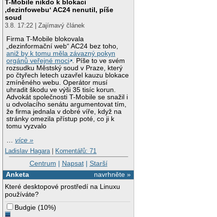
T-Mobile nikdo k blokaci
‚dezinfowebu‘ AC24 nenutil, píše
soud
3.8. 17:22 | Zajímavý článek
Firma T-Mobile blokovala
„dezinformační web“ AC24 bez toho,
aniž by k tomu měla závazný pokyn
orgánů veřejné moci
. Píše to ve svém
rozsudku Městský soud v Praze, který
po čtyřech letech uzavřel kauzu blokace
zmíněného webu. Operátor musí
uhradit škodu ve výši 35 tisíc korun.
Advokát společnosti T-Mobile se snažil i
u odvolacího senátu argumentovat tím,
že firma jednala v dobré víře, když na
stránky omezila přístup poté, co ji k
tomu vyzvalo
…
více »
Ladislav Hagara
|
Komentářů: 71
Centrum
|
Napsat
|
Starší
Anketa
navrhněte »
Které desktopové prostředí na Linuxu
používáte?
Budgie
(
10%
)