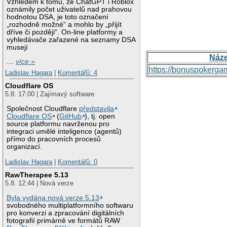
Vzhledem k tomu, že ChatGPT i Roblox
oznámily počet uživatelů nad prahovou
hodnotou DSA, je toto označení
„rozhodně možné“ a mohlo by „přijít
dříve či později“. On-line platformy a
vyhledávače zařazené na seznamy DSA
musejí
Náz
…
více »
https://bonuspokerga
Ladislav Hagara
|
Komentářů: 4
Cloudflare OS
5.8. 17:00 | Zajímavý software
Společnost Cloudflare
představila
Cloudflare OS
(
GitHub
), tj. open
source platformu navrženou pro
integraci umělé inteligence (agentů)
přímo do pracovních procesů
organizací.
Ladislav Hagara
|
Komentářů: 0
RawTherapee 5.13
5.8. 12:44 | Nová verze
Byla vydána nová verze 5.13
svobodného multiplatformního softwaru
pro konverzi a zpracování digitálních
fotografií primárně ve formátů RAW