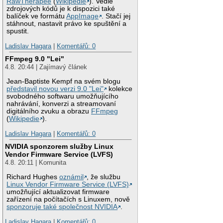
RawTherapee
(
Wikipedie
). Vedle
zdrojových kódů je k dispozici také
balíček ve formátu
AppImage
. Stačí jej
stáhnout, nastavit právo ke spuštění a
spustit.
Ladislav Hagara
|
Komentářů: 0
FFmpeg 9.0 "Lei"
4.8. 20:44 | Zajímavý článek
Jean-Baptiste Kempf na svém blogu
představil novou verzi 9.0 "Lei"
kolekce
svobodného softwaru umožňujícího
nahrávání, konverzi a streamovaní
digitálního zvuku a obrazu
FFmpeg
(
Wikipedie
).
Ladislav Hagara
|
Komentářů: 0
NVIDIA sponzorem služby Linux
Vendor Firmware Service (LVFS)
4.8. 20:11 | Komunita
Richard Hughes
oznámil
, že službu
Linux Vendor Firmware Service (LVFS)
umožňující aktualizovat firmware
zařízení na počítačích s Linuxem, nově
sponzoruje také společnost NVIDIA
.
Ladislav Hagara
|
Komentářů: 0