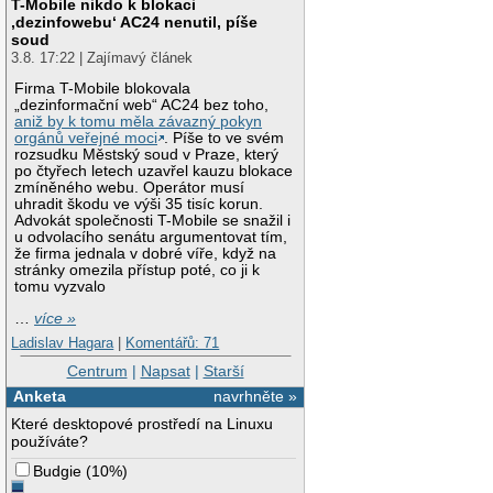
T-Mobile nikdo k blokaci
‚dezinfowebu‘ AC24 nenutil, píše
soud
3.8. 17:22 | Zajímavý článek
Firma T-Mobile blokovala
„dezinformační web“ AC24 bez toho,
aniž by k tomu měla závazný pokyn
orgánů veřejné moci
. Píše to ve svém
rozsudku Městský soud v Praze, který
po čtyřech letech uzavřel kauzu blokace
zmíněného webu. Operátor musí
uhradit škodu ve výši 35 tisíc korun.
Advokát společnosti T-Mobile se snažil i
u odvolacího senátu argumentovat tím,
že firma jednala v dobré víře, když na
stránky omezila přístup poté, co ji k
tomu vyzvalo
…
více »
Ladislav Hagara
|
Komentářů: 71
Centrum
|
Napsat
|
Starší
Anketa
navrhněte »
Které desktopové prostředí na Linuxu
používáte?
Budgie
(
10%
)