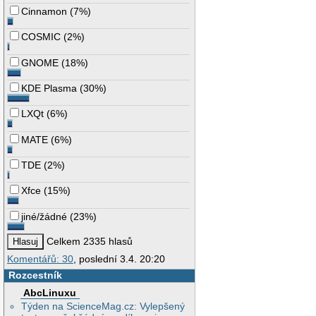
Cinnamon
(
7%
)
COSMIC
(
2%
)
GNOME
(
18%
)
KDE Plasma
(
30%
)
LXQt
(
6%
)
MATE
(
6%
)
TDE
(
2%
)
Xfce
(
15%
)
jiné/žádné
(
23%
)
Celkem 2335 hlasů
Komentářů: 30
, poslední 3.4. 20:20
Rozcestník
AbcLinuxu
Týden na ScienceMag.cz: Vylepšený