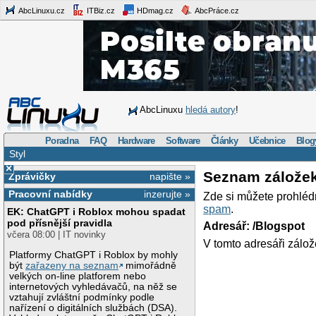
AbcLinuxu.cz
ITBiz.cz
HDmag.cz
AbcPráce.cz
AbcLinuxu
hledá autory
!
Poradna
FAQ
Hardware
Software
Články
Učebnice
Blog
Styl
×
Seznam zálože
Zprávičky
napište »
Pracovní nabídky
inzerujte »
Zde si můžete prohléd
spam
.
EK: ChatGPT i Roblox mohou spadat
pod přísnější pravidla
Adresář: /Blogspot
včera 08:00 | IT novinky
V tomto adresáři zálož
Platformy ChatGPT i Roblox by mohly
být
zařazeny na seznam
mimořádně
velkých on-line platforem nebo
internetových vyhledávačů, na něž se
vztahují zvláštní podmínky podle
nařízení o digitálních službách (DSA).