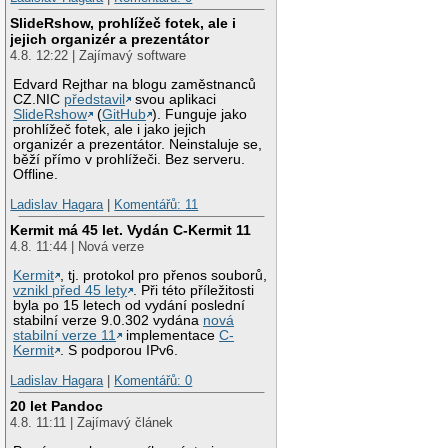
SlideRshow, prohlížeč fotek, ale i
jejich organizér a prezentátor
4.8. 12:22 | Zajímavý software
Edvard Rejthar na blogu zaměstnanců
CZ.NIC
představil
svou aplikaci
SlideRshow
(
GitHub
). Funguje jako
prohlížeč fotek, ale i jako jejich
organizér a prezentátor. Neinstaluje se,
běží přímo v prohlížeči. Bez serveru.
Offline.
Ladislav Hagara
|
Komentářů: 11
Kermit má 45 let. Vydán C-Kermit 11
4.8. 11:44 | Nová verze
Kermit
, tj. protokol pro přenos souborů,
vznikl před 45 lety
. Při této příležitosti
byla po 15 letech od vydání poslední
stabilní verze 9.0.302 vydána
nová
stabilní verze 11
implementace
C-
Kermit
. S podporou IPv6.
Ladislav Hagara
|
Komentářů: 0
20 let Pandoc
4.8. 11:11 | Zajímavý článek