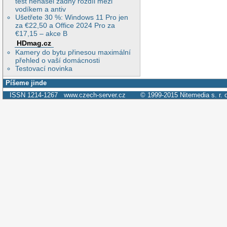
test nenašel žádný rozdíl mezi
vodíkem a antiv
Ušetřete 30 %: Windows 11 Pro jen
za €22,50 a Office 2024 Pro za
€17,15 – akce B
HDmag.cz
Kamery do bytu přinesou maximální
přehled o vaší domácnosti
Testovací novinka
Píšeme jinde
ISSN 1214-1267
www.czech-server.cz
© 1999-2015
Nitemedia s. r. 