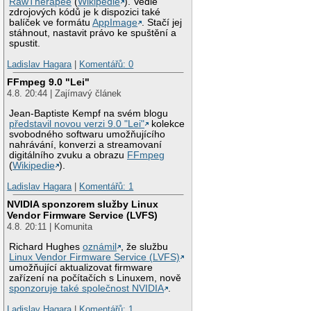
RawTherapee
(
Wikipedie
). Vedle
zdrojových kódů je k dispozici také
balíček ve formátu
AppImage
. Stačí jej
stáhnout, nastavit právo ke spuštění a
spustit.
Ladislav Hagara
|
Komentářů: 0
FFmpeg 9.0 "Lei"
4.8. 20:44 | Zajímavý článek
Jean-Baptiste Kempf na svém blogu
představil novou verzi 9.0 "Lei"
kolekce
svobodného softwaru umožňujícího
nahrávání, konverzi a streamovaní
digitálního zvuku a obrazu
FFmpeg
(
Wikipedie
).
Ladislav Hagara
|
Komentářů: 1
NVIDIA sponzorem služby Linux
Vendor Firmware Service (LVFS)
4.8. 20:11 | Komunita
Richard Hughes
oznámil
, že službu
Linux Vendor Firmware Service (LVFS)
umožňující aktualizovat firmware
zařízení na počítačích s Linuxem, nově
sponzoruje také společnost NVIDIA
.
Ladislav Hagara
|
Komentářů: 1