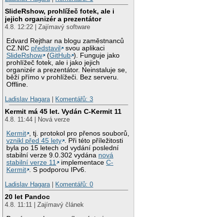
SlideRshow, prohlížeč fotek, ale i
jejich organizér a prezentátor
4.8. 12:22 | Zajímavý software
Edvard Rejthar na blogu zaměstnanců
CZ.NIC
představil
svou aplikaci
SlideRshow
(
GitHub
). Funguje jako
prohlížeč fotek, ale i jako jejich
organizér a prezentátor. Neinstaluje se,
běží přímo v prohlížeči. Bez serveru.
Offline.
Ladislav Hagara
|
Komentářů: 3
Kermit má 45 let. Vydán C-Kermit 11
4.8. 11:44 | Nová verze
Kermit
, tj. protokol pro přenos souborů,
vznikl před 45 lety
. Při této příležitosti
byla po 15 letech od vydání poslední
stabilní verze 9.0.302 vydána
nová
stabilní verze 11
implementace
C-
Kermit
. S podporou IPv6.
Ladislav Hagara
|
Komentářů: 0
20 let Pandoc
4.8. 11:11 | Zajímavý článek