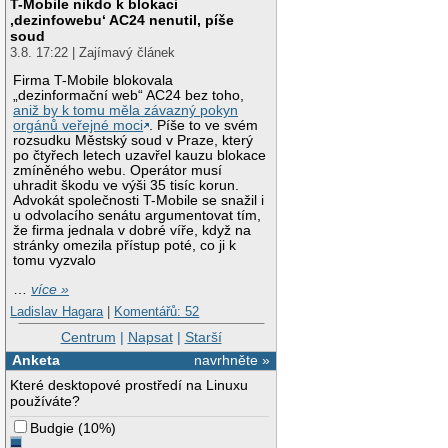
T-Mobile nikdo k blokaci
‚dezinfowebu‘ AC24 nenutil, píše
soud
3.8. 17:22 | Zajímavý článek
Firma T-Mobile blokovala
„dezinformační web“ AC24 bez toho,
aniž by k tomu měla závazný pokyn
orgánů veřejné moci
. Píše to ve svém
rozsudku Městský soud v Praze, který
po čtyřech letech uzavřel kauzu blokace
zmíněného webu. Operátor musí
uhradit škodu ve výši 35 tisíc korun.
Advokát společnosti T-Mobile se snažil i
u odvolacího senátu argumentovat tím,
že firma jednala v dobré víře, když na
stránky omezila přístup poté, co ji k
tomu vyzvalo
…
více »
Ladislav Hagara
|
Komentářů: 52
Centrum
|
Napsat
|
Starší
Anketa
navrhněte »
Které desktopové prostředí na Linuxu
používáte?
Budgie
(
10%
)