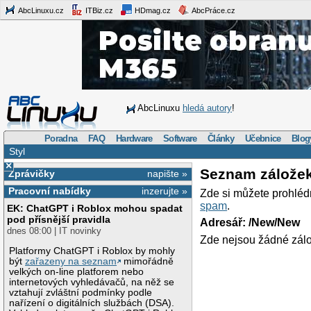
AbcLinuxu.cz
ITBiz.cz
HDmag.cz
AbcPráce.cz
AbcLinuxu
hledá autory
!
Poradna
FAQ
Hardware
Software
Články
Učebnice
Blog
Styl
×
Seznam zálože
Zprávičky
napište »
Pracovní nabídky
inzerujte »
Zde si můžete prohléd
spam
.
EK: ChatGPT i Roblox mohou spadat
pod přísnější pravidla
Adresář: /New/New
dnes 08:00 | IT novinky
Zde nejsou žádné zálo
Platformy ChatGPT i Roblox by mohly
být
zařazeny na seznam
mimořádně
velkých on-line platforem nebo
internetových vyhledávačů, na něž se
vztahují zvláštní podmínky podle
nařízení o digitálních službách (DSA).