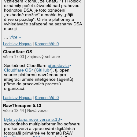
Vzhledem k tomu, že ChatGPT i Roblox
oznámily počet uživatelů nad prahovou
hodnotou DSA, je toto označení
„rozhodně možné“ a mohlo by „přijít
dříve či později“. On-line platformy a
vyhledávače zařazené na seznamy DSA
musejí
…
více »
Ladislav Hagara
|
Komentářů: 0
Cloudflare OS
včera 17:00 | Zajímavý software
Společnost Cloudflare
představila
Cloudflare OS
(
GitHub
), tj. open
source platformu navrženou pro
integraci umělé inteligence (agentů)
přímo do pracovních procesů
organizací.
Ladislav Hagara
|
Komentářů: 0
RawTherapee 5.13
včera 12:44 | Nová verze
Byla vydána nová verze 5.13
svobodného multiplatformního softwaru
pro konverzi a zpracování digitálních
fotografií primárně ve formátů RAW