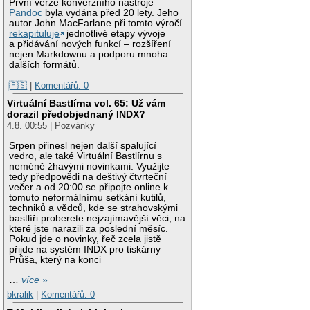
První verze konverzního nástroje
Pandoc
byla vydána před 20 lety. Jeho
autor John MacFarlane při tomto výročí
rekapituluje
jednotlivé etapy vývoje
a přidávání nových funkcí – rozšíření
nejen Markdownu a podporu mnoha
dalších formátů.
|🇵🇸
|
Komentářů: 0
Virtuální Bastlírna vol. 65: Už vám
dorazil předobjednaný INDX?
4.8. 00:55 | Pozvánky
Srpen přinesl nejen další spalující
vedro, ale také Virtuální Bastlírnu s
neméně žhavými novinkami. Využijte
tedy předpovědi na deštivý čtvrteční
večer a od 20:00 se připojte online k
tomuto neformálnímu setkání kutilů,
techniků a vědců, kde se strahovskými
bastlíři proberete nejzajímavější věci, na
které jste narazili za poslední měsíc.
Pokud jde o novinky, řeč zcela jistě
přijde na systém INDX pro tiskárny
Průša, který na konci
…
více »
bkralik
|
Komentářů: 0