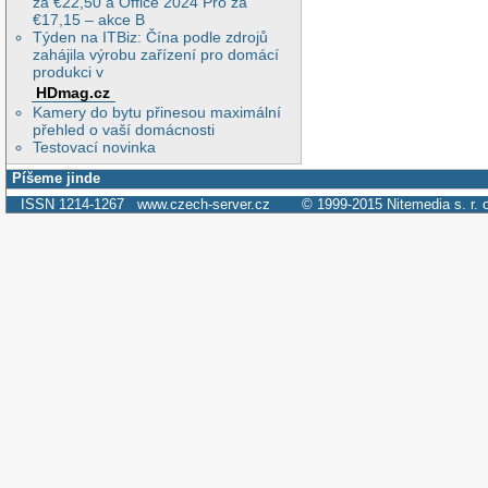
za €22,50 a Office 2024 Pro za
€17,15 – akce B
Týden na ITBiz: Čína podle zdrojů
zahájila výrobu zařízení pro domácí
produkci v
HDmag.cz
Kamery do bytu přinesou maximální
přehled o vaší domácnosti
Testovací novinka
Píšeme jinde
ISSN 1214-1267
www.czech-server.cz
© 1999-2015
Nitemedia s. r. 