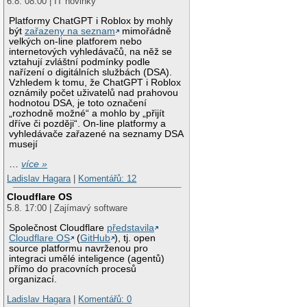
6.8. 08:00 | IT novinky
Platformy ChatGPT i Roblox by mohly
být
zařazeny na seznam
mimořádně
velkých on-line platforem nebo
internetových vyhledávačů, na něž se
vztahují zvláštní podmínky podle
nařízení o digitálních službách (DSA).
Vzhledem k tomu, že ChatGPT i Roblox
oznámily počet uživatelů nad prahovou
hodnotou DSA, je toto označení
„rozhodně možné“ a mohlo by „přijít
dříve či později“. On-line platformy a
vyhledávače zařazené na seznamy DSA
musejí
…
více »
Ladislav Hagara
|
Komentářů: 12
Cloudflare OS
5.8. 17:00 | Zajímavý software
Společnost Cloudflare
představila
Cloudflare OS
(
GitHub
), tj. open
source platformu navrženou pro
integraci umělé inteligence (agentů)
přímo do pracovních procesů
organizací.
Ladislav Hagara
|
Komentářů: 0