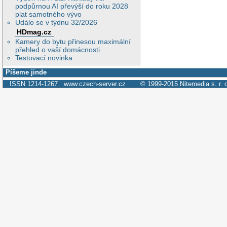
podpůrnou AI převýší do roku 2028
plat samotného vývo
Událo se v týdnu 32/2026
HDmag.cz
Kamery do bytu přinesou maximální
přehled o vaší domácnosti
Testovací novinka
Píšeme jinde
ISSN 1214-1267
www.czech-server.cz
© 1999-2015
Nitemedia s. r. 