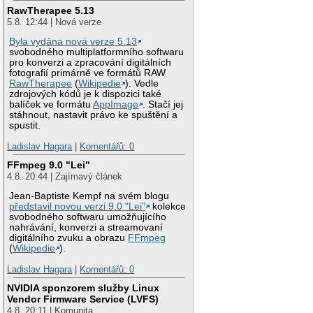
RawTherapee 5.13
5.8. 12:44 | Nová verze
Byla vydána nová verze 5.13
svobodného multiplatformního softwaru
pro konverzi a zpracování digitálních
fotografií primárně ve formátů RAW
RawTherapee
(
Wikipedie
). Vedle
zdrojových kódů je k dispozici také
balíček ve formátu
AppImage
. Stačí jej
stáhnout, nastavit právo ke spuštění a
spustit.
Ladislav Hagara
|
Komentářů: 0
FFmpeg 9.0 "Lei"
4.8. 20:44 | Zajímavý článek
Jean-Baptiste Kempf na svém blogu
představil novou verzi 9.0 "Lei"
kolekce
svobodného softwaru umožňujícího
nahrávání, konverzi a streamovaní
digitálního zvuku a obrazu
FFmpeg
(
Wikipedie
).
Ladislav Hagara
|
Komentářů: 0
NVIDIA sponzorem služby Linux
Vendor Firmware Service (LVFS)
4.8. 20:11 | Komunita