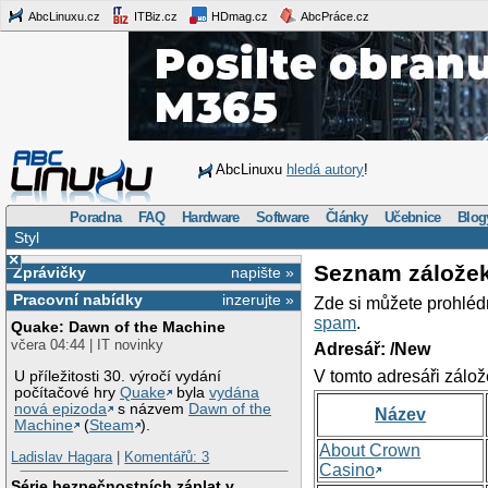
AbcLinuxu.cz
ITBiz.cz
HDmag.cz
AbcPráce.cz
AbcLinuxu
hledá autory
!
Poradna
FAQ
Hardware
Software
Články
Učebnice
Blog
Styl
×
Seznam zálože
Zprávičky
napište »
Pracovní nabídky
inzerujte »
Zde si můžete prohléd
spam
.
Quake: Dawn of the Machine
včera 04:44 | IT novinky
Adresář: /New
V tomto adresáři zálož
U příležitosti 30. výročí vydání
počítačové hry
Quake
byla
vydána
nová epizoda
s názvem
Dawn of the
Název
Machine
(
Steam
).
About Crown
Ladislav Hagara
|
Komentářů: 3
Casino
Série bezpečnostních záplat v