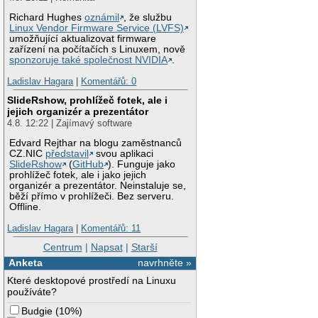
Richard Hughes
oznámil
, že službu
Linux Vendor Firmware Service (LVFS)
umožňující aktualizovat firmware
zařízení na počítačích s Linuxem, nově
sponzoruje také společnost NVIDIA
.
Ladislav Hagara
|
Komentářů: 0
SlideRshow, prohlížeč fotek, ale i
jejich organizér a prezentátor
4.8. 12:22 | Zajímavý software
Edvard Rejthar na blogu zaměstnanců
CZ.NIC
představil
svou aplikaci
SlideRshow
(
GitHub
). Funguje jako
prohlížeč fotek, ale i jako jejich
organizér a prezentátor. Neinstaluje se,
běží přímo v prohlížeči. Bez serveru.
Offline.
Ladislav Hagara
|
Komentářů: 11
Centrum
|
Napsat
|
Starší
Anketa
navrhněte »
Které desktopové prostředí na Linuxu
používáte?
Budgie
(
10%
)