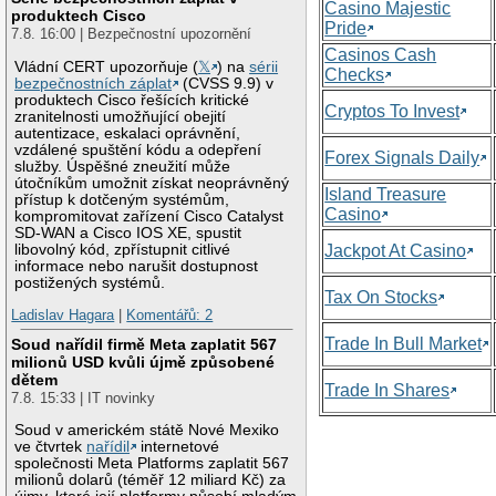
Casino Majestic
produktech Cisco
Pride
7.8. 16:00 | Bezpečnostní upozornění
Casinos Cash
Vládní CERT upozorňuje (
𝕏
) na
sérii
Checks
bezpečnostních záplat
(CVSS 9.9) v
produktech Cisco řešících kritické
Cryptos To Invest
zranitelnosti umožňující obejití
autentizace, eskalaci oprávnění,
vzdálené spuštění kódu a odepření
Forex Signals Daily
služby. Úspěšné zneužití může
útočníkům umožnit získat neoprávněný
Island Treasure
přístup k dotčeným systémům,
Casino
kompromitovat zařízení Cisco Catalyst
SD-WAN a Cisco IOS XE, spustit
libovolný kód, zpřístupnit citlivé
Jackpot At Casino
informace nebo narušit dostupnost
postižených systémů.
Tax On Stocks
Ladislav Hagara
|
Komentářů: 2
Trade In Bull Market
Soud nařídil firmě Meta zaplatit 567
milionů USD kvůli újmě způsobené
dětem
Trade In Shares
7.8. 15:33 | IT novinky
Soud v americkém státě Nové Mexiko
ve čtvrtek
nařídil
internetové
společnosti Meta Platforms zaplatit 567
milionů dolarů (téměř 12 miliard Kč) za