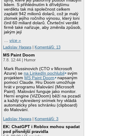
újmy, které její platformy působí mladým
lidem. S přihlédnutím k dřívějšímu
verdiktu tak má společnost celkem
zaplatit 942 milionů dolarů, což je malý
zlomek jejího ročního výnosu, který loni
činil 60 miliard dolarů. Čtvrteční verdikt
firmě také nařizuje, aby změnila způsob,
jakým její
…
více »
Ladislav Hagara
|
Komentářů: 13
MS Paint Doom
7.8. 12:44 | Humor
Mark Russinovich (CTO v Microsoft
Azure) se
na LinkedIn pochlubil
svým
projektem
MS Paint Doom
napsaným
pomocí Claude. Hru Doom umožňuje
hrát v programu Malování (Microsoft
Paint). Malování funguje jako monitor.
Herní engine (ViZDoom) běží na pozadí
a každý vykreslený snímek hry vkládá
automaticky přes schránku (clipboard)
do Malování.
Ladislav Hagara
|
Komentářů: 3
EK: ChatGPT i Roblox mohou spadat
pod přísnější pravidla