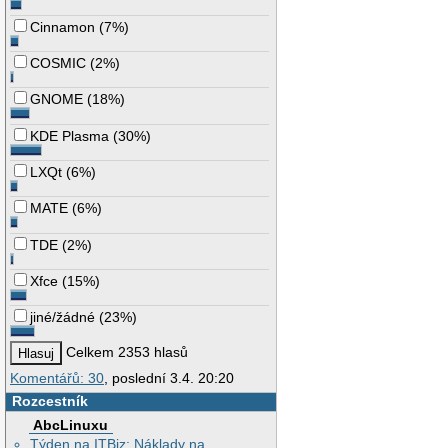
Cinnamon
(
7%
)
COSMIC
(
2%
)
GNOME
(
18%
)
KDE Plasma
(
30%
)
LXQt
(
6%
)
MATE
(
6%
)
TDE
(
2%
)
Xfce
(
15%
)
jiné/žádné
(
23%
)
Celkem 2353 hlasů
Komentářů: 30
, poslední 3.4. 20:20
Rozcestník
AbcLinuxu
Týden na ITBiz: Náklady na