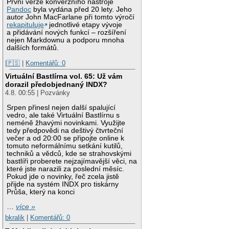
První verze konverzního nástroje
Pandoc
byla vydána před 20 lety. Jeho
autor John MacFarlane při tomto výročí
rekapituluje
jednotlivé etapy vývoje
a přidávání nových funkcí – rozšíření
nejen Markdownu a podporu mnoha
dalších formátů.
|🇵🇸
|
Komentářů: 0
Virtuální Bastlírna vol. 65: Už vám
dorazil předobjednaný INDX?
4.8. 00:55 | Pozvánky
Srpen přinesl nejen další spalující
vedro, ale také Virtuální Bastlírnu s
neméně žhavými novinkami. Využijte
tedy předpovědi na deštivý čtvrteční
večer a od 20:00 se připojte online k
tomuto neformálnímu setkání kutilů,
techniků a vědců, kde se strahovskými
bastlíři proberete nejzajímavější věci, na
které jste narazili za poslední měsíc.
Pokud jde o novinky, řeč zcela jistě
přijde na systém INDX pro tiskárny
Průša, který na konci
…
více »
bkralik
|
Komentářů: 0