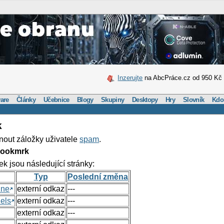
Inzerujte
na AbcPráce.cz od 950 Kč
are
Články
Učebnice
Blogy
Skupiny
Desktopy
Hry
Slovník
Kdo
k
nout záložky uživatele
spam
.
Bookmrk
ek jsou následující stránky:
Typ
Poslední změna
ine
externí odkaz
---
els
externí odkaz
---
externí odkaz
---