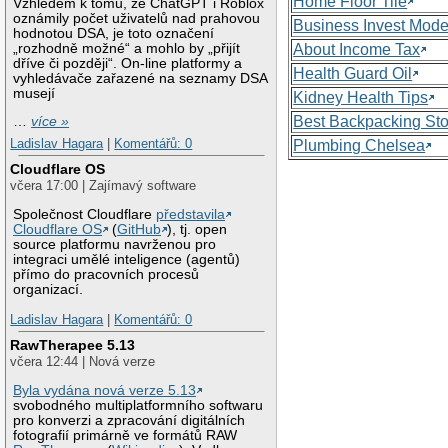
Home Floor Tile
Vzhledem k tomu, že ChatGPT i Roblox
oznámily počet uživatelů nad prahovou
Business Invest Mode
hodnotou DSA, je toto označení
„rozhodně možné“ a mohlo by „přijít
About Income Tax
dříve či později“. On-line platformy a
Health Guard Oil
vyhledávače zařazené na seznamy DSA
musejí
Kidney Health Tips
Best Backpacking St
…
více »
Ladislav Hagara
|
Komentářů: 0
Plumbing Chelsea
Cloudflare OS
včera 17:00 | Zajímavý software
Společnost Cloudflare
představila
Cloudflare OS
(
GitHub
), tj. open
source platformu navrženou pro
integraci umělé inteligence (agentů)
přímo do pracovních procesů
organizací.
Ladislav Hagara
|
Komentářů: 0
RawTherapee 5.13
včera 12:44 | Nová verze
Byla vydána nová verze 5.13
svobodného multiplatformního softwaru
pro konverzi a zpracování digitálních
fotografií primárně ve formátů RAW