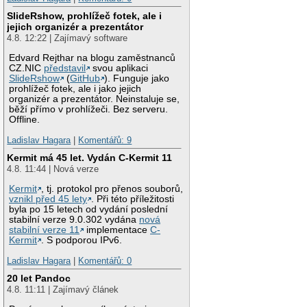
SlideRshow, prohlížeč fotek, ale i
jejich organizér a prezentátor
4.8. 12:22 | Zajímavý software
Edvard Rejthar na blogu zaměstnanců
CZ.NIC
představil
svou aplikaci
SlideRshow
(
GitHub
). Funguje jako
prohlížeč fotek, ale i jako jejich
organizér a prezentátor. Neinstaluje se,
běží přímo v prohlížeči. Bez serveru.
Offline.
Ladislav Hagara
|
Komentářů: 9
Kermit má 45 let. Vydán C-Kermit 11
4.8. 11:44 | Nová verze
Kermit
, tj. protokol pro přenos souborů,
vznikl před 45 lety
. Při této příležitosti
byla po 15 letech od vydání poslední
stabilní verze 9.0.302 vydána
nová
stabilní verze 11
implementace
C-
Kermit
. S podporou IPv6.
Ladislav Hagara
|
Komentářů: 0
20 let Pandoc
4.8. 11:11 | Zajímavý článek