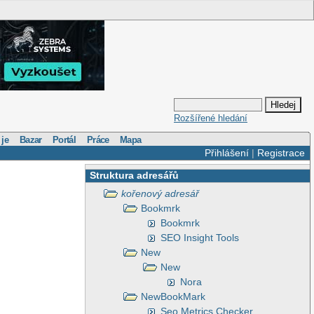
Rozšířené hledání
 je
Bazar
Portál
Práce
Mapa
Přihlášení
|
Registrace
Struktura adresářů
kořenový adresář
Bookmrk
Bookmrk
SEO Insight Tools
New
New
Nora
NewBookMark
Seo Metrics Checker