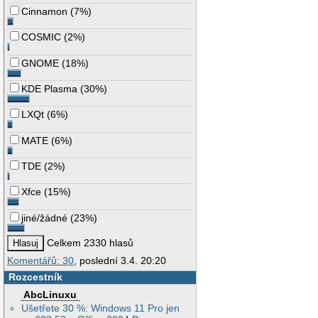
Cinnamon
(
7%
)
COSMIC
(
2%
)
GNOME
(
18%
)
KDE Plasma
(
30%
)
LXQt
(
6%
)
MATE
(
6%
)
TDE
(
2%
)
Xfce
(
15%
)
jiné/žádné
(
23%
)
Celkem 2330 hlasů
Komentářů: 30
, poslední 3.4. 20:20
Rozcestník
AbcLinuxu
Ušetřete 30 %: Windows 11 Pro jen