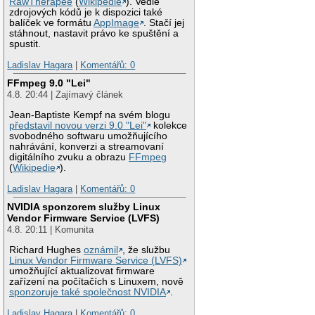
RawTherapee
(
Wikipedie
). Vedle
zdrojových kódů je k dispozici také
balíček ve formátu
AppImage
. Stačí jej
stáhnout, nastavit právo ke spuštění a
spustit.
Ladislav Hagara
|
Komentářů: 0
FFmpeg 9.0 "Lei"
4.8. 20:44 | Zajímavý článek
Jean-Baptiste Kempf na svém blogu
představil novou verzi 9.0 "Lei"
kolekce
svobodného softwaru umožňujícího
nahrávání, konverzi a streamovaní
digitálního zvuku a obrazu
FFmpeg
(
Wikipedie
).
Ladislav Hagara
|
Komentářů: 0
NVIDIA sponzorem služby Linux
Vendor Firmware Service (LVFS)
4.8. 20:11 | Komunita
Richard Hughes
oznámil
, že službu
Linux Vendor Firmware Service (LVFS)
umožňující aktualizovat firmware
zařízení na počítačích s Linuxem, nově
sponzoruje také společnost NVIDIA
.
Ladislav Hagara
|
Komentářů: 0