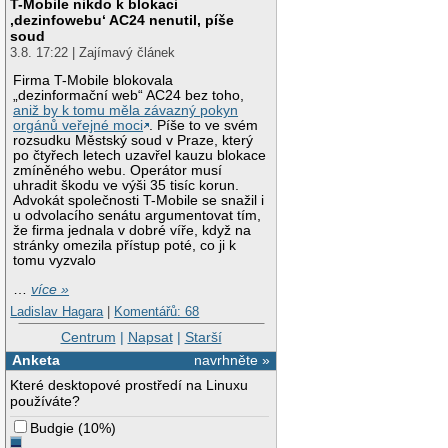
T-Mobile nikdo k blokaci
‚dezinfowebu‘ AC24 nenutil, píše
soud
3.8. 17:22 | Zajímavý článek
Firma T-Mobile blokovala
„dezinformační web“ AC24 bez toho,
aniž by k tomu měla závazný pokyn
orgánů veřejné moci
. Píše to ve svém
rozsudku Městský soud v Praze, který
po čtyřech letech uzavřel kauzu blokace
zmíněného webu. Operátor musí
uhradit škodu ve výši 35 tisíc korun.
Advokát společnosti T-Mobile se snažil i
u odvolacího senátu argumentovat tím,
že firma jednala v dobré víře, když na
stránky omezila přístup poté, co ji k
tomu vyzvalo
…
více »
Ladislav Hagara
|
Komentářů: 68
Centrum
|
Napsat
|
Starší
Anketa
navrhněte »
Které desktopové prostředí na Linuxu
používáte?
Budgie
(
10%
)