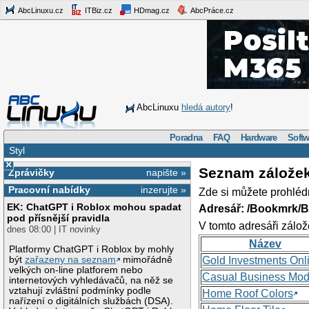
AbcLinuxu.cz
ITBiz.cz
HDmag.cz
AbcPráce.cz
AbcLinuxu
hledá autory
!
Poradna
FAQ
Hardware
Softw
Styl
×
Seznam zálože
Zprávičky
napište »
Pracovní nabídky
inzerujte »
Zde si můžete prohléd
EK: ChatGPT i Roblox mohou spadat
Adresář: /Bookmrk/
pod přísnější pravidla
V tomto adresáři zálož
dnes 08:00 | IT novinky
Název
Platformy ChatGPT i Roblox by mohly
být
zařazeny na seznam
mimořádně
Gold Investments Onl
velkých on-line platforem nebo
Casual Business Mod
internetových vyhledávačů, na něž se
vztahují zvláštní podmínky podle
Home Roof Colors
nařízení o digitálních službách (DSA).