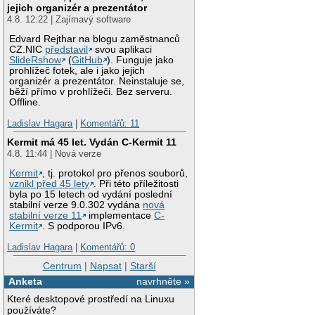
jejich organizér a prezentátor
4.8. 12:22 | Zajímavý software
Edvard Rejthar na blogu zaměstnanců
CZ.NIC
představil
svou aplikaci
SlideRshow
(
GitHub
). Funguje jako
prohlížeč fotek, ale i jako jejich
organizér a prezentátor. Neinstaluje se,
běží přímo v prohlížeči. Bez serveru.
Offline.
Ladislav Hagara
|
Komentářů: 11
Kermit má 45 let. Vydán C-Kermit 11
4.8. 11:44 | Nová verze
Kermit
, tj. protokol pro přenos souborů,
vznikl před 45 lety
. Při této příležitosti
byla po 15 letech od vydání poslední
stabilní verze 9.0.302 vydána
nová
stabilní verze 11
implementace
C-
Kermit
. S podporou IPv6.
Ladislav Hagara
|
Komentářů: 0
Centrum
|
Napsat
|
Starší
Anketa
navrhněte »
Které desktopové prostředí na Linuxu
používáte?