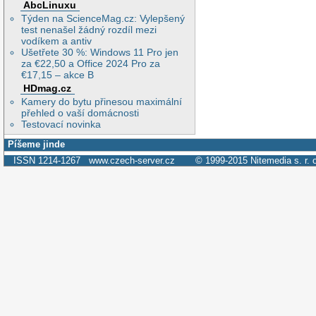
AbcLinuxu
Týden na ScienceMag.cz: Vylepšený
test nenašel žádný rozdíl mezi
vodíkem a antiv
Ušetřete 30 %: Windows 11 Pro jen
za €22,50 a Office 2024 Pro za
€17,15 – akce B
HDmag.cz
Kamery do bytu přinesou maximální
přehled o vaší domácnosti
Testovací novinka
Píšeme jinde
ISSN 1214-1267
www.czech-server.cz
© 1999-2015
Nitemedia s. r. 