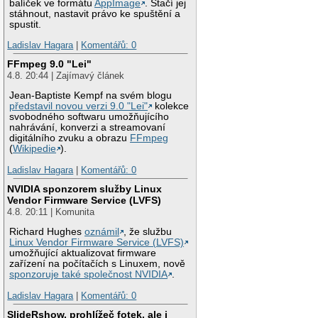
balíček ve formátu
AppImage
. Stačí jej
stáhnout, nastavit právo ke spuštění a
spustit.
Ladislav Hagara
|
Komentářů: 0
FFmpeg 9.0 "Lei"
4.8. 20:44 | Zajímavý článek
Jean-Baptiste Kempf na svém blogu
představil novou verzi 9.0 "Lei"
kolekce
svobodného softwaru umožňujícího
nahrávání, konverzi a streamovaní
digitálního zvuku a obrazu
FFmpeg
(
Wikipedie
).
Ladislav Hagara
|
Komentářů: 0
NVIDIA sponzorem služby Linux
Vendor Firmware Service (LVFS)
4.8. 20:11 | Komunita
Richard Hughes
oznámil
, že službu
Linux Vendor Firmware Service (LVFS)
umožňující aktualizovat firmware
zařízení na počítačích s Linuxem, nově
sponzoruje také společnost NVIDIA
.
Ladislav Hagara
|
Komentářů: 0
SlideRshow, prohlížeč fotek, ale i