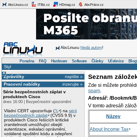
AbcLinuxu.cz
ITBiz.cz
HDmag.cz
AbcPráce.cz
AbcLinuxu
hledá autory
!
Poradna
FAQ
Hardware
Software
Články
Učebnice
Blog
Styl
×
Seznam zálože
Zprávičky
napište »
Pracovní nabídky
inzerujte »
Zde si můžete prohléd
spam
.
Série bezpečnostních záplat v
produktech Cisco
Adresář: /Bookmrk/
dnes 16:00 | Bezpečnostní upozornění
V tomto adresáři zálož
Vládní CERT upozorňuje (
𝕏
) na
sérii
bezpečnostních záplat
(CVSS 9.9) v
Název
produktech Cisco řešících kritické
zranitelnosti umožňující obejití
About Income Tax
autentizace, eskalaci oprávnění,
vzdálené spuštění kódu a odepření