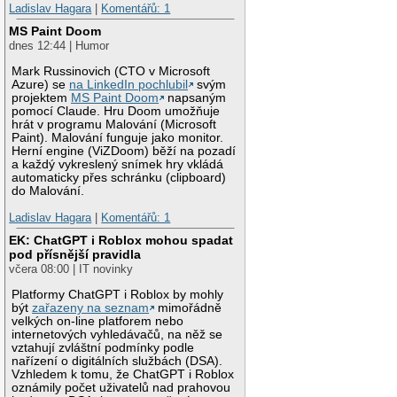
Ladislav Hagara
|
Komentářů: 1
MS Paint Doom
dnes 12:44 | Humor
Mark Russinovich (CTO v Microsoft
Azure) se
na LinkedIn pochlubil
svým
projektem
MS Paint Doom
napsaným
pomocí Claude. Hru Doom umožňuje
hrát v programu Malování (Microsoft
Paint). Malování funguje jako monitor.
Herní engine (ViZDoom) běží na pozadí
a každý vykreslený snímek hry vkládá
automaticky přes schránku (clipboard)
do Malování.
Ladislav Hagara
|
Komentářů: 1
EK: ChatGPT i Roblox mohou spadat
pod přísnější pravidla
včera 08:00 | IT novinky
Platformy ChatGPT i Roblox by mohly
být
zařazeny na seznam
mimořádně
velkých on-line platforem nebo
internetových vyhledávačů, na něž se
vztahují zvláštní podmínky podle
nařízení o digitálních službách (DSA).
Vzhledem k tomu, že ChatGPT i Roblox
oznámily počet uživatelů nad prahovou