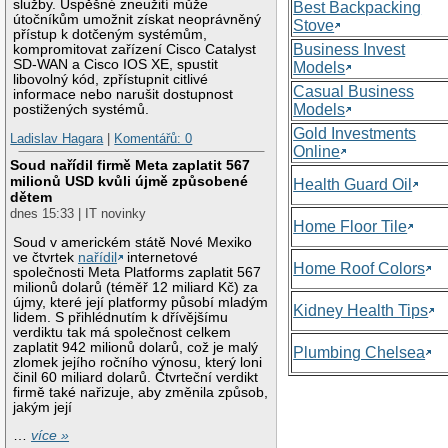
služby. Úspěšné zneužití může
Best Backpacking
útočníkům umožnit získat neoprávněný
Stove
přístup k dotčeným systémům,
Business Invest
kompromitovat zařízení Cisco Catalyst
SD-WAN a Cisco IOS XE, spustit
Models
libovolný kód, zpřístupnit citlivé
Casual Business
informace nebo narušit dostupnost
Models
postižených systémů.
Gold Investments
Ladislav Hagara
|
Komentářů: 0
Online
Soud nařídil firmě Meta zaplatit 567
milionů USD kvůli újmě způsobené
Health Guard Oil
dětem
dnes 15:33 | IT novinky
Home Floor Tile
Soud v americkém státě Nové Mexiko
ve čtvrtek
nařídil
internetové
Home Roof Colors
společnosti Meta Platforms zaplatit 567
milionů dolarů (téměř 12 miliard Kč) za
újmy, které její platformy působí mladým
Kidney Health Tips
lidem. S přihlédnutím k dřívějšímu
verdiktu tak má společnost celkem
zaplatit 942 milionů dolarů, což je malý
Plumbing Chelsea
zlomek jejího ročního výnosu, který loni
činil 60 miliard dolarů. Čtvrteční verdikt
firmě také nařizuje, aby změnila způsob,
jakým její
…
více »