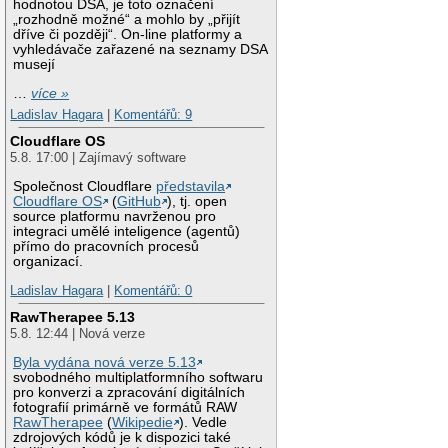
hodnotou DSA, je toto označení
„rozhodně možné“ a mohlo by „přijít
dříve či později“. On-line platformy a
vyhledávače zařazené na seznamy DSA
musejí
…
více »
Ladislav Hagara
|
Komentářů: 9
Cloudflare OS
5.8. 17:00 | Zajímavý software
Společnost Cloudflare
představila
Cloudflare OS
(
GitHub
), tj. open
source platformu navrženou pro
integraci umělé inteligence (agentů)
přímo do pracovních procesů
organizací.
Ladislav Hagara
|
Komentářů: 0
RawTherapee 5.13
5.8. 12:44 | Nová verze
Byla vydána nová verze 5.13
svobodného multiplatformního softwaru
pro konverzi a zpracování digitálních
fotografií primárně ve formátů RAW
RawTherapee
(
Wikipedie
). Vedle
zdrojových kódů je k dispozici také