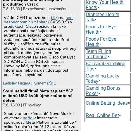
Know Your Health
produktech Cisco
Facts
7.8. 16:00 | Bezpečnostní upozornění
Diabetes Health
Vládní CERT upozorňuje (
𝕏
) na
sérii
Talk
bezpečnostních záplat
(CVSS 9.9) v
produktech Cisco řešících kritické
Foods For Eye
zranitelnosti umožňující obejití
Health
autentizace, eskalaci oprávnění,
Foods For Eye
vzdálené spuštění kódu a odepření
služby. Úspěšné zneužití může
Health
útočníkům umožnit získat neoprávněný
Teeth Filling
přístup k dotčeným systémům,
Technique
kompromitovat zařízení Cisco Catalyst
SD-WAN a Cisco IOS XE, spustit
Baccarat Gambling
libovolný kód, zpřístupnit citlivé
Tips
informace nebo narušit dostupnost
postižených systémů.
Gambling Lucky
Today
Ladislav Hagara
|
Komentářů: 2
Gambling Bonus
Soud nařídil firmě Meta zaplatit 567
Poker
milionů USD kvůli újmě způsobené
dětem
Online Betting Ideas
7.8. 15:33 | IT novinky
Soud v americkém státě Nové Mexiko
Real Online Bet
ve čtvrtek
nařídil
internetové
společnosti Meta Platforms zaplatit 567
milionů dolarů (téměř 12 miliard Kč) za