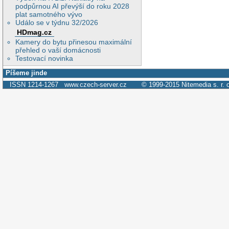
podpůrnou AI převýší do roku 2028
plat samotného vývo
Událo se v týdnu 32/2026
HDmag.cz
Kamery do bytu přinesou maximální
přehled o vaší domácnosti
Testovací novinka
Píšeme jinde
ISSN 1214-1267
www.czech-server.cz
© 1999-2015
Nitemedia s. r. 