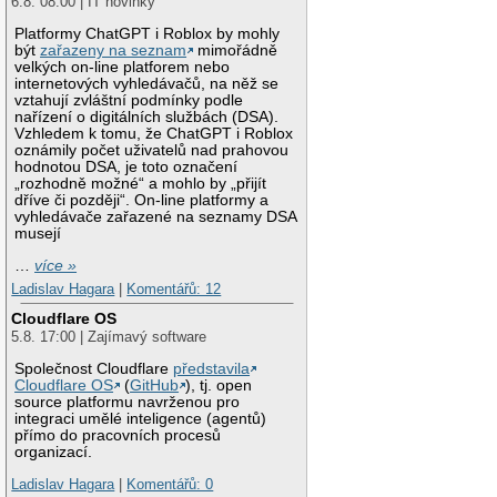
6.8. 08:00 | IT novinky
Platformy ChatGPT i Roblox by mohly
být
zařazeny na seznam
mimořádně
velkých on-line platforem nebo
internetových vyhledávačů, na něž se
vztahují zvláštní podmínky podle
nařízení o digitálních službách (DSA).
Vzhledem k tomu, že ChatGPT i Roblox
oznámily počet uživatelů nad prahovou
hodnotou DSA, je toto označení
„rozhodně možné“ a mohlo by „přijít
dříve či později“. On-line platformy a
vyhledávače zařazené na seznamy DSA
musejí
…
více »
Ladislav Hagara
|
Komentářů: 12
Cloudflare OS
5.8. 17:00 | Zajímavý software
Společnost Cloudflare
představila
Cloudflare OS
(
GitHub
), tj. open
source platformu navrženou pro
integraci umělé inteligence (agentů)
přímo do pracovních procesů
organizací.
Ladislav Hagara
|
Komentářů: 0