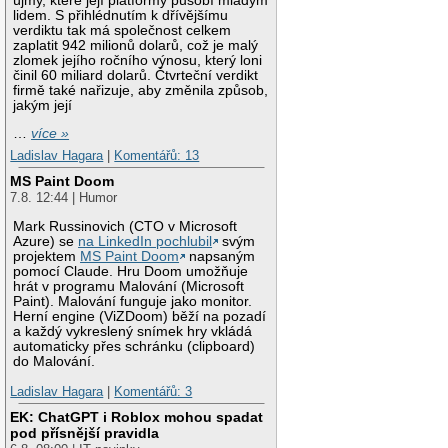
újmy, které její platformy působí mladým
lidem. S přihlédnutím k dřívějšímu
verdiktu tak má společnost celkem
zaplatit 942 milionů dolarů, což je malý
zlomek jejího ročního výnosu, který loni
činil 60 miliard dolarů. Čtvrteční verdikt
firmě také nařizuje, aby změnila způsob,
jakým její
…
více »
Ladislav Hagara
|
Komentářů: 13
MS Paint Doom
7.8. 12:44 | Humor
Mark Russinovich (CTO v Microsoft
Azure) se
na LinkedIn pochlubil
svým
projektem
MS Paint Doom
napsaným
pomocí Claude. Hru Doom umožňuje
hrát v programu Malování (Microsoft
Paint). Malování funguje jako monitor.
Herní engine (ViZDoom) běží na pozadí
a každý vykreslený snímek hry vkládá
automaticky přes schránku (clipboard)
do Malování.
Ladislav Hagara
|
Komentářů: 3
EK: ChatGPT i Roblox mohou spadat
pod přísnější pravidla