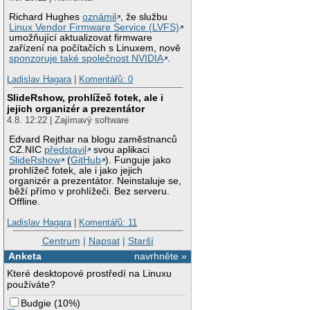
Richard Hughes
oznámil
, že službu
Linux Vendor Firmware Service (LVFS)
umožňující aktualizovat firmware
zařízení na počítačích s Linuxem, nově
sponzoruje také společnost NVIDIA
.
Ladislav Hagara
|
Komentářů: 0
SlideRshow, prohlížeč fotek, ale i
jejich organizér a prezentátor
4.8. 12:22 | Zajímavý software
Edvard Rejthar na blogu zaměstnanců
CZ.NIC
představil
svou aplikaci
SlideRshow
(
GitHub
). Funguje jako
prohlížeč fotek, ale i jako jejich
organizér a prezentátor. Neinstaluje se,
běží přímo v prohlížeči. Bez serveru.
Offline.
Ladislav Hagara
|
Komentářů: 11
Centrum
|
Napsat
|
Starší
Anketa
navrhněte »
Které desktopové prostředí na Linuxu
používáte?
Budgie
(
10%
)