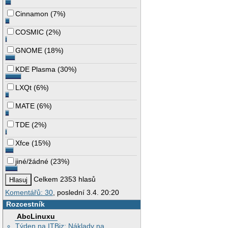
Cinnamon
(
7%
)
COSMIC
(
2%
)
GNOME
(
18%
)
KDE Plasma
(
30%
)
LXQt
(
6%
)
MATE
(
6%
)
TDE
(
2%
)
Xfce
(
15%
)
jiné/žádné
(
23%
)
Celkem 2353 hlasů
Komentářů: 30
, poslední 3.4. 20:20
Rozcestník
AbcLinuxu
Týden na ITBiz: Náklady na