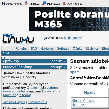
AbcLinuxu.cz
ITBiz.cz
HDmag.cz
AbcPráce.cz
AbcLinuxu
hledá autory
!
Poradna
FAQ
Hardware
Software
Články
Učebnice
Blog
Styl
×
Seznam zálože
Zprávičky
napište »
Pracovní nabídky
inzerujte »
Zde si můžete prohléd
spam
.
Quake: Dawn of the Machine
včera 04:44 | IT novinky
Adresář: /NewBookM
V tomto adresáři zálož
U příležitosti 30. výročí vydání
počítačové hry
Quake
byla
vydána
nová epizoda
s názvem
Dawn of the
Název
Machine
(
Steam
).
Stress Affects
Ladislav Hagara
|
Komentářů: 3
Health
Série bezpečnostních záplat v