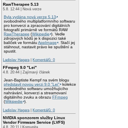
RawTherapee 5.13
5.8. 12:44 | Nová verze
Byla vydána nová verze 5.13
svobodného multiplatformního softwaru
pro konverzi a zpracování digitálních
fotografií primárně ve formátů RAW
RawTherapee
(
Wikipedie
). Vedle
zdrojových kódů je k dispozici také
balíček ve formátu
AppImage
. Stačí jej
stáhnout, nastavit právo ke spuštění a
spustit.
Ladislav Hagara
|
Komentářů: 0
FFmpeg 9.0 "Lei"
4.8. 20:44 | Zajímavý článek
Jean-Baptiste Kempf na svém blogu
představil novou verzi 9.0 "Lei"
kolekce
svobodného softwaru umožňujícího
nahrávání, konverzi a streamovaní
digitálního zvuku a obrazu
FFmpeg
(
Wikipedie
).
Ladislav Hagara
|
Komentářů: 0
NVIDIA sponzorem služby Linux
Vendor Firmware Service (LVFS)
4.8. 20:11 | Komunita