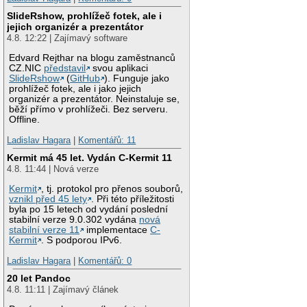
SlideRshow, prohlížeč fotek, ale i
jejich organizér a prezentátor
4.8. 12:22 | Zajímavý software
Edvard Rejthar na blogu zaměstnanců
CZ.NIC
představil
svou aplikaci
SlideRshow
(
GitHub
). Funguje jako
prohlížeč fotek, ale i jako jejich
organizér a prezentátor. Neinstaluje se,
běží přímo v prohlížeči. Bez serveru.
Offline.
Ladislav Hagara
|
Komentářů: 11
Kermit má 45 let. Vydán C-Kermit 11
4.8. 11:44 | Nová verze
Kermit
, tj. protokol pro přenos souborů,
vznikl před 45 lety
. Při této příležitosti
byla po 15 letech od vydání poslední
stabilní verze 9.0.302 vydána
nová
stabilní verze 11
implementace
C-
Kermit
. S podporou IPv6.
Ladislav Hagara
|
Komentářů: 0
20 let Pandoc
4.8. 11:11 | Zajímavý článek