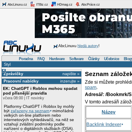
AbcLinuxu.cz
ITBiz.cz
HDmag.cz
AbcPráce.cz
AbcLinuxu
hledá autory
!
Poradna
FAQ
Hardware
Software
Články
Učebnice
Blog
Styl
×
Seznam zálože
Zprávičky
napište »
Pracovní nabídky
inzerujte »
Zde si můžete prohléd
spam
.
EK: ChatGPT i Roblox mohou spadat
pod přísnější pravidla
Adresář: /Bookmrk/S
včera 08:00 | IT novinky
V tomto adresáři zálož
Platformy ChatGPT i Roblox by mohly
být
zařazeny na seznam
mimořádně
Název
velkých on-line platforem nebo
internetových vyhledávačů, na něž se
vztahují zvláštní podmínky podle
Backlink Indexer
nařízení o digitálních službách (DSA).