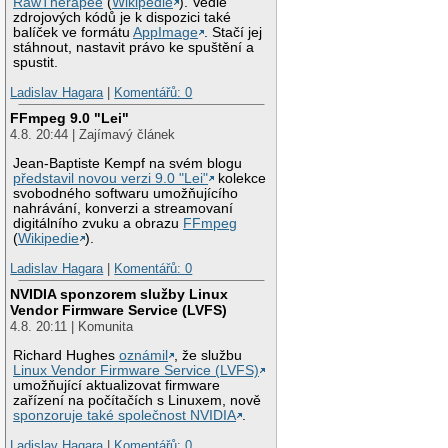
RawTherapee
(
Wikipedie
). Vedle
zdrojových kódů je k dispozici také
balíček ve formátu
AppImage
. Stačí jej
stáhnout, nastavit právo ke spuštění a
spustit.
Ladislav Hagara
|
Komentářů: 0
FFmpeg 9.0 "Lei"
4.8. 20:44 | Zajímavý článek
Jean-Baptiste Kempf na svém blogu
představil novou verzi 9.0 "Lei"
kolekce
svobodného softwaru umožňujícího
nahrávání, konverzi a streamovaní
digitálního zvuku a obrazu
FFmpeg
(
Wikipedie
).
Ladislav Hagara
|
Komentářů: 0
NVIDIA sponzorem služby Linux
Vendor Firmware Service (LVFS)
4.8. 20:11 | Komunita
Richard Hughes
oznámil
, že službu
Linux Vendor Firmware Service (LVFS)
umožňující aktualizovat firmware
zařízení na počítačích s Linuxem, nově
sponzoruje také společnost NVIDIA
.
Ladislav Hagara
|
Komentářů: 0