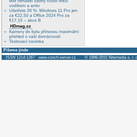
test nenašel žádný rozdíl mezi
vodíkem a antiv
Ušetřete 30 %: Windows 11 Pro jen
za €22,50 a Office 2024 Pro za
€17,15 – akce B
HDmag.cz
Kamery do bytu přinesou maximální
přehled o vaší domácnosti
Testovací novinka
Píšeme jinde
ISSN 1214-1267
www.czech-server.cz
© 1999-2015
Nitemedia s. r. 