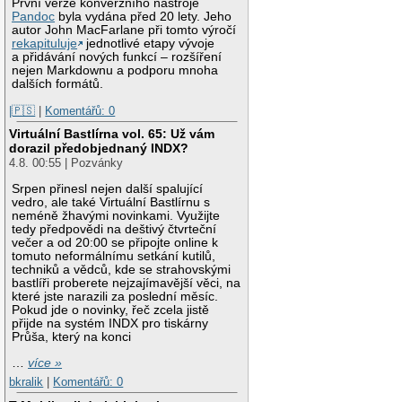
První verze konverzního nástroje
Pandoc
byla vydána před 20 lety. Jeho
autor John MacFarlane při tomto výročí
rekapituluje
jednotlivé etapy vývoje
a přidávání nových funkcí – rozšíření
nejen Markdownu a podporu mnoha
dalších formátů.
|🇵🇸
|
Komentářů: 0
Virtuální Bastlírna vol. 65: Už vám
dorazil předobjednaný INDX?
4.8. 00:55 | Pozvánky
Srpen přinesl nejen další spalující
vedro, ale také Virtuální Bastlírnu s
neméně žhavými novinkami. Využijte
tedy předpovědi na deštivý čtvrteční
večer a od 20:00 se připojte online k
tomuto neformálnímu setkání kutilů,
techniků a vědců, kde se strahovskými
bastlíři proberete nejzajímavější věci, na
které jste narazili za poslední měsíc.
Pokud jde o novinky, řeč zcela jistě
přijde na systém INDX pro tiskárny
Průša, který na konci
…
více »
bkralik
|
Komentářů: 0