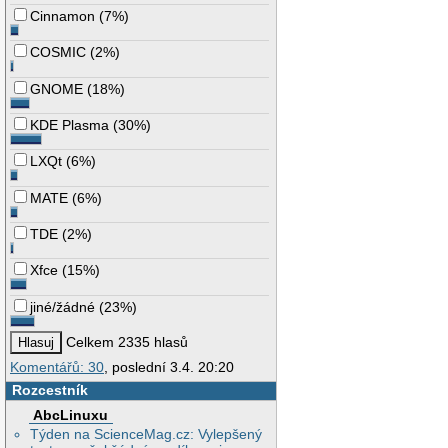
Cinnamon
(
7%
)
COSMIC
(
2%
)
GNOME
(
18%
)
KDE Plasma
(
30%
)
LXQt
(
6%
)
MATE
(
6%
)
TDE
(
2%
)
Xfce
(
15%
)
jiné/žádné
(
23%
)
Celkem 2335 hlasů
Komentářů: 30
, poslední 3.4. 20:20
Rozcestník
AbcLinuxu
Týden na ScienceMag.cz: Vylepšený