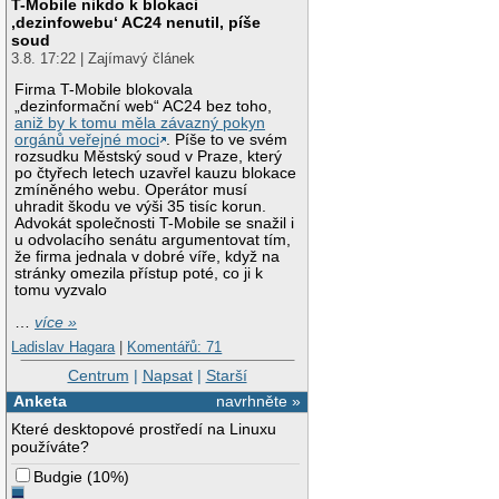
T-Mobile nikdo k blokaci
‚dezinfowebu‘ AC24 nenutil, píše
soud
3.8. 17:22 | Zajímavý článek
Firma T-Mobile blokovala
„dezinformační web“ AC24 bez toho,
aniž by k tomu měla závazný pokyn
orgánů veřejné moci
. Píše to ve svém
rozsudku Městský soud v Praze, který
po čtyřech letech uzavřel kauzu blokace
zmíněného webu. Operátor musí
uhradit škodu ve výši 35 tisíc korun.
Advokát společnosti T-Mobile se snažil i
u odvolacího senátu argumentovat tím,
že firma jednala v dobré víře, když na
stránky omezila přístup poté, co ji k
tomu vyzvalo
…
více »
Ladislav Hagara
|
Komentářů: 71
Centrum
|
Napsat
|
Starší
Anketa
navrhněte »
Které desktopové prostředí na Linuxu
používáte?
Budgie
(
10%
)