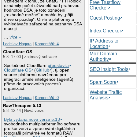
Vzhledem k tomu, že ChatGPT i Roblox
Free Trustflow
oznámily počet uživatelů nad prahovou
Checker
hodnotou DSA, je toto označení
„rozhodně možné“ a mohlo by „přijít
Guest Posting
dříve či později“. On-line platformy a
vyhledávače zařazené na seznamy DSA
musejí
Index Checker
…
více »
IP Address to
Ladislav Hagara
|
Komentářů: 4
Location
Cloudflare OS
Moz Domain
5.8. 17:00 | Zajímavý software
Authority
Společnost Cloudflare
představila
SEO Insight Tools
Cloudflare OS
(
GitHub
), tj. open
source platformu navrženou pro
integraci umělé inteligence (agentů)
Spam Score
přímo do pracovních procesů
organizací.
Website Traffic
Analysis
Ladislav Hagara
|
Komentářů: 0
RawTherapee 5.13
5.8. 12:44 | Nová verze
Byla vydána nová verze 5.13
svobodného multiplatformního softwaru
pro konverzi a zpracování digitálních
fotografií primárně ve formátů RAW